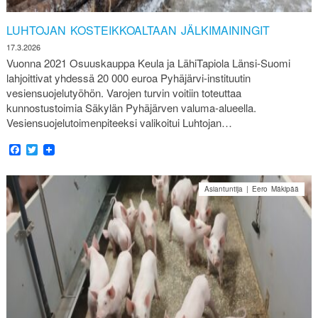
LUHTOJAN KOSTEIKKOALTAAN JÄLKIMAININGIT
17.3.2026
Vuonna 2021 Osuuskauppa Keula ja LähiTapiola Länsi-Suomi
lahjoittivat yhdessä 20 000 euroa Pyhäjärvi-instituutin
vesiensuojelutyöhön. Varojen turvin voitiin toteuttaa
kunnostustoimia Säkylän Pyhäjärven valuma‑alueella.
Vesiensuojelutoimenpiteeksi valikoitui Luhtojan…
Facebook
Twitter
Asiantuntija | Eero Mäkipää