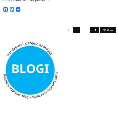
Facebook
Twitter
1
2
…
31
Next →