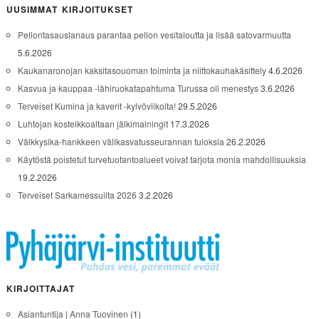
UUSIMMAT KIRJOITUKSET
Pellontasauslanaus parantaa pellon vesitaloutta ja lisää satovarmuutta
5.6.2026
Kaukanaronojan kaksitasouoman toiminta ja niittokauhakäsittely
4.6.2026
Kasvua ja kauppaa -lähiruokatapahtuma Turussa oli menestys
3.6.2026
Terveiset Kumina ja kaverit -kylvöviikolta!
29.5.2026
Luhtojan kosteikkoaltaan jälkimainingit
17.3.2026
Välkkysika-hankkeen välikasvatusseurannan tuloksia
26.2.2026
Käytöstä poistetut turvetuotantoalueet voivat tarjota monia mahdollisuuksia
19.2.2026
Terveiset Sarkamessuilta 2026
3.2.2026
KIRJOITTAJAT
Asiantuntija | Anna Tuovinen
(1)