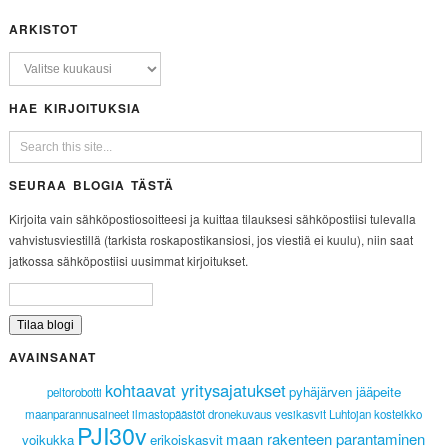
ARKISTOT
HAE KIRJOITUKSIA
SEURAA BLOGIA TÄSTÄ
Kirjoita vain sähköpostiosoitteesi ja kuittaa tilauksesi sähköpostiisi tulevalla
vahvistusviestillä (tarkista roskapostikansiosi, jos viestiä ei kuulu), niin saat
jatkossa sähköpostiisi uusimmat kirjoitukset.
AVAINSANAT
kohtaavat yritysajatukset
pyhäjärven jääpeite
peltorobotti
maanparannusaineet
ilmastopäästöt
dronekuvaus
vesikasvit
Luhtojan kosteikko
PJI30v
maan rakenteen parantaminen
voikukka
erikoiskasvit