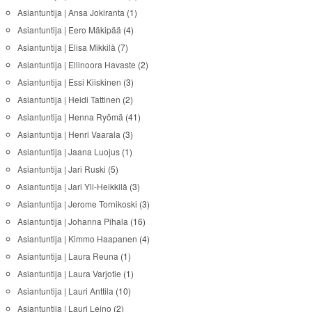
Asiantuntija | Ansa Jokiranta
(1)
Asiantuntija | Eero Mäkipää
(4)
Asiantuntija | Elisa Mikkilä
(7)
Asiantuntija | Ellinoora Havaste
(2)
Asiantuntija | Essi Kiiskinen
(3)
Asiantuntija | Heidi Tattinen
(2)
Asiantuntija | Henna Ryömä
(41)
Asiantuntija | Henri Vaarala
(3)
Asiantuntija | Jaana Luojus
(1)
Asiantuntija | Jari Ruski
(5)
Asiantuntija | Jari Yli-Heikkilä
(3)
Asiantuntija | Jerome Tornikoski
(3)
Asiantuntija | Johanna Pihala
(16)
Asiantuntija | Kimmo Haapanen
(4)
Asiantuntija | Laura Reuna
(1)
Asiantuntija | Laura Varjotie
(1)
Asiantuntija | Lauri Anttila
(10)
Asiantuntija | Lauri Leino
(2)