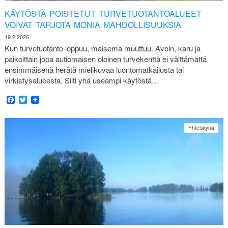
KÄYTÖSTÄ POISTETUT TURVETUOTANTOALUEET
VOIVAT TARJOTA MONIA MAHDOLLISUUKSIA
19.2.2026
Kun turvetuotanto loppuu, maisema muuttuu. Avoin, karu ja
paikoittain jopa autiomaisen oloinen turvekenttä ei välttämättä
ensimmäisenä herätä mielikuvaa luontomatkailusta tai
virkistysalueesta. Silti yhä useampi käytöstä…
Facebook
Twitter
Yhteiskynä