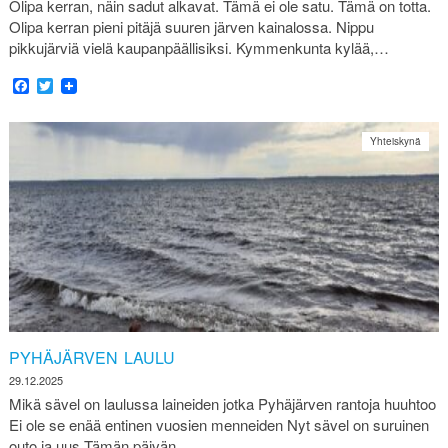
Olipa kerran, näin sadut alkavat. Tämä ei ole satu. Tämä on totta.
Olipa kerran pieni pitäjä suuren järven kainalossa. Nippu
pikkujärviä vielä kaupanpäällisiksi. Kymmenkunta kylää,…
Facebook
Twitter
Yhteiskynä
PYHÄJÄRVEN LAULU
29.12.2025
Mikä sävel on laulussa laineiden jotka Pyhäjärven rantoja huuhtoo
Ei ole se enää entinen vuosien menneiden Nyt sävel on suruinen
outo ja uus Tämän päivän…