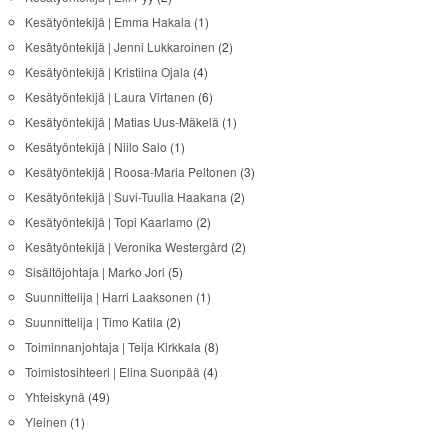
Kesätyöntekijä | Emma Hakala
(1)
Kesätyöntekijä | Jenni Lukkaroinen
(2)
Kesätyöntekijä | Kristiina Ojala
(4)
Kesätyöntekijä | Laura Virtanen
(6)
Kesätyöntekijä | Matias Uus-Mäkelä
(1)
Kesätyöntekijä | Niilo Salo
(1)
Kesätyöntekijä | Roosa-Maria Peltonen
(3)
Kesätyöntekijä | Suvi-Tuulia Haakana
(2)
Kesätyöntekijä | Topi Kaarlamo
(2)
Kesätyöntekijä | Veronika Westergård
(2)
Sisältöjohtaja | Marko Jori
(5)
Suunnittelija | Harri Laaksonen
(1)
Suunnittelija | Timo Katila
(2)
Toiminnanjohtaja | Teija Kirkkala
(8)
Toimistosihteeri | Elina Suonpää
(4)
Yhteiskynä
(49)
Yleinen
(1)