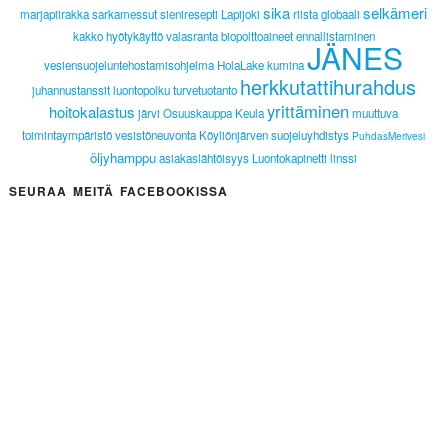
sika
selkämeri
marjapiirakka
sarkamessut
sieniresepti
Lapijoki
riista
globaali
kakko
hyötykäyttö
valasranta
biopolttoaineet
ennallistaminen
JÄNES
vesiensuojeluntehostamisohjelma
HolaLake
kumina
herkkutattihurahdus
juhannustanssit
luontopolku
turvetuotanto
yrittäminen
hoitokalastus
järvi
Osuuskauppa Keula
muuttuva
toimintaympäristö
vesistöneuvonta
Köyliönjärven suojeluyhdistys
PuhdasMerivesi
öljyhamppu
asiakaslähtöisyys
Luontokapinetti
linssi
SEURAA MEITÄ FACEBOOKISSA