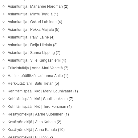
Asiantuntija | Marianne Nordman
(2)
Asiantuntija | Minttu Tyykilä
(1)
Asiantuntija | Oskari Lahtinen
(4)
Asiantuntija | Pekka Maijala
(5)
Asiantuntija | Päivi Laine
(4)
Asiantuntija | Reija Hietala
(2)
Asiantuntija | Sanna Lipping
(7)
Asiantuntija | Ville Kangasniemi
(4)
Erikoistutkija | Anne-Mari Ventelä
(7)
Hallintopäällikkö | Johanna Aalto
(1)
Herkkutattifani | Satu Tietari
(5)
Kehittämispäällikkö | Mervi Louhivaara
(1)
Kehittämispäällikkö | Sauli Jaakkola
(7)
Kehittämispäällikkö | Tero Forsman
(4)
Kesätyöntekijä | Aarne Suominen
(1)
Kesätyöntekijä | Aino Kahala
(2)
Kesätyöntekijä | Anna Kahala
(10)
Kesätyöntekijä | Elli Pyy
(2)