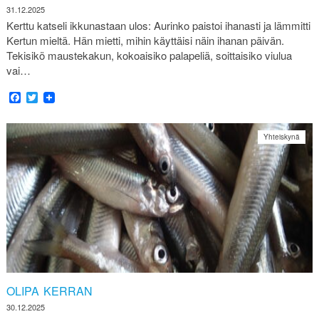
31.12.2025
Kerttu katseli ikkunastaan ulos: Aurinko paistoi ihanasti ja lämmitti
Kertun mieltä. Hän mietti, mihin käyttäisi näin ihanan päivän.
Tekisikö maustekakun, kokoaisiko palapeliä, soittaisiko viulua
vai…
Facebook
Twitter
Yhteiskynä
OLIPA KERRAN
30.12.2025