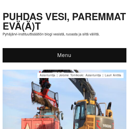
PUHDAS VESI, PAREMMAT
EVÄ(Ä)T
Pyhäjärvi-instituuttisäätiön blogi vesistä, ruoasta ja siltä väliltä.
Menu
Asiantuntija | Jerome Tornikoski
,
Asiantuntija | Lauri Anttila