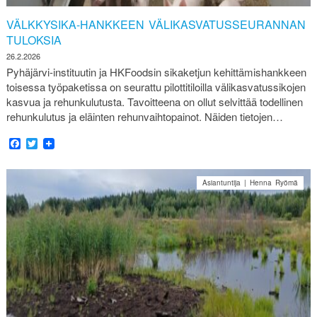
VÄLKKYSIKA-HANKKEEN VÄLIKASVATUSSEURANNAN
TULOKSIA
26.2.2026
Pyhäjärvi-instituutin ja HKFoodsin sikaketjun kehittämishankkeen
toisessa työpaketissa on seurattu pilottitiloilla välikasvatussikojen
kasvua ja rehunkulutusta. Tavoitteena on ollut selvittää todellinen
rehunkulutus ja eläinten rehunvaihtopainot. Näiden tietojen…
Facebook
Twitter
Asiantuntija | Henna Ryömä