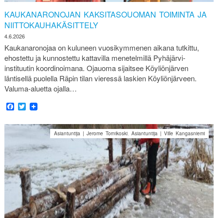
KAUKANARONOJAN KAKSITASOUOMAN TOIMINTA JA
NIITTOKAUHAKÄSITTELY
4.6.2026
Kaukanaronojaa on kuluneen vuosikymmenen aikana tutkittu,
ehostettu ja kunnostettu kattavilla menetelmillä Pyhäjärvi-
instituutin koordinoimana. Ojauoma sijaitsee Köyliönjärven
läntisellä puolella Räpin tilan vieressä laskien Köyliönjärveen.
Valuma-aluetta ojalla…
Facebook
Twitter
Asiantuntija | Jerome Tornikoski
,
Asiantuntija | Ville Kangasniemi