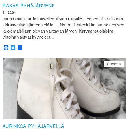
RAKAS PYHÄJÄRVENI!
1.1.2026
Istun rantalaiturilla katsellen järven ulapalle – ennen niin raikkaan,
kirkasvetisen järven selälle … Nyt mitä näenkään, sameavetisen
kuolemaisillaan olevan valittavan järven. Karvaansuolaisina
virtoina valuvat kyyneleet…
Facebook
Twitter
Yhteiskynä
AURINKOA PYHÄJÄRVELLÄ