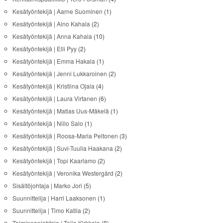
Kesätyöntekijä | Aarne Suominen
(1)
Kesätyöntekijä | Aino Kahala
(2)
Kesätyöntekijä | Anna Kahala
(10)
Kesätyöntekijä | Elli Pyy
(2)
Kesätyöntekijä | Emma Hakala
(1)
Kesätyöntekijä | Jenni Lukkaroinen
(2)
Kesätyöntekijä | Kristiina Ojala
(4)
Kesätyöntekijä | Laura Virtanen
(6)
Kesätyöntekijä | Matias Uus-Mäkelä
(1)
Kesätyöntekijä | Niilo Salo
(1)
Kesätyöntekijä | Roosa-Maria Peltonen
(3)
Kesätyöntekijä | Suvi-Tuulia Haakana
(2)
Kesätyöntekijä | Topi Kaarlamo
(2)
Kesätyöntekijä | Veronika Westergård
(2)
Sisältöjohtaja | Marko Jori
(5)
Suunnittelija | Harri Laaksonen
(1)
Suunnittelija | Timo Katila
(2)
Toiminnanjohtaja | Teija Kirkkala
(8)