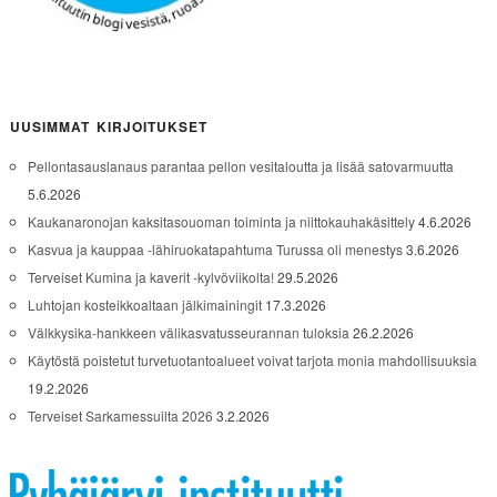
UUSIMMAT KIRJOITUKSET
Pellontasauslanaus parantaa pellon vesitaloutta ja lisää satovarmuutta
5.6.2026
Kaukanaronojan kaksitasouoman toiminta ja niittokauhakäsittely
4.6.2026
Kasvua ja kauppaa -lähiruokatapahtuma Turussa oli menestys
3.6.2026
Terveiset Kumina ja kaverit -kylvöviikolta!
29.5.2026
Luhtojan kosteikkoaltaan jälkimainingit
17.3.2026
Välkkysika-hankkeen välikasvatusseurannan tuloksia
26.2.2026
Käytöstä poistetut turvetuotantoalueet voivat tarjota monia mahdollisuuksia
19.2.2026
Terveiset Sarkamessuilta 2026
3.2.2026