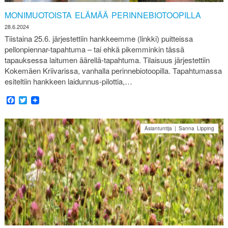
MONIMUOTOISTA ELÄMÄÄ PERINNEBIOTOOPILLA
28.6.2024
Tiistaina 25.6. järjestettiin hankkeemme (linkki) puitteissa
pellonpiennar-tapahtuma – tai ehkä pikemminkin tässä
tapauksessa laitumen äärellä-tapahtuma. Tilaisuus järjestettiin
Kokemäen Kriivarissa, vanhalla perinnebiotoopilla. Tapahtumassa
esiteltiin hankkeen laidunnus-pilottia,…
Facebook
Twitter
Asiantuntija | Sanna Lipping