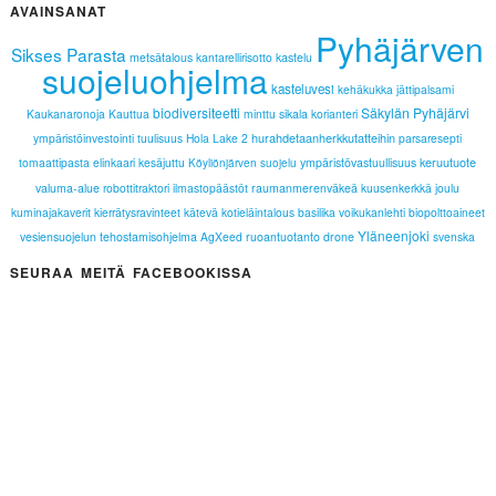
AVAINSANAT
Pyhäjärven
Sikses Parasta
metsätalous
kantarellirisotto
kastelu
suojeluohjelma
kasteluvesi
kehäkukka
jättipalsami
biodiversiteetti
Säkylän Pyhäjärvi
Kaukanaronoja
Kauttua
minttu
sikala
korianteri
hurahdetaanherkkutatteihin
ympäristöinvestointi
tuulisuus
Hola Lake 2
parsaresepti
keruutuote
tomaattipasta
elinkaari
kesäjuttu
ympäristövastuullisuus
Köyliönjärven suojelu
valuma-alue
robottitraktori
ilmastopäästöt
raumanmerenväkeä
kuusenkerkkä
joulu
kuminajakaverit
kierrätysravinteet
kätevä
kotieläintalous
basilika
voikukanlehti
biopolttoaineet
Yläneenjoki
vesiensuojelun tehostamisohjelma
AgXeed
ruoantuotanto
drone
svenska
SEURAA MEITÄ FACEBOOKISSA