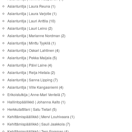
Asiantuntija | Laura Reuna
(1)
Asiantuntija | Laura Varjotie
(1)
Asiantuntija | Lauri Anttila
(10)
Asiantuntija | Lauri Leino
(2)
Asiantuntija | Marianne Nordman
(2)
Asiantuntija | Minttu Tyykilä
(1)
Asiantuntija | Oskari Lahtinen
(4)
Asiantuntija | Pekka Maijala
(5)
Asiantuntija | Päivi Laine
(4)
Asiantuntija | Reija Hietala
(2)
Asiantuntija | Sanna Lipping
(7)
Asiantuntija | Ville Kangasniemi
(4)
Erikoistutkija | Anne-Mari Ventelä
(7)
Hallintopäällikkö | Johanna Aalto
(1)
Herkkutattifani | Satu Tietari
(5)
Kehittämispäällikkö | Mervi Louhivaara
(1)
Kehittämispäällikkö | Sauli Jaakkola
(7)
Kehittämispäällikkö | Tero Forsman
(4)