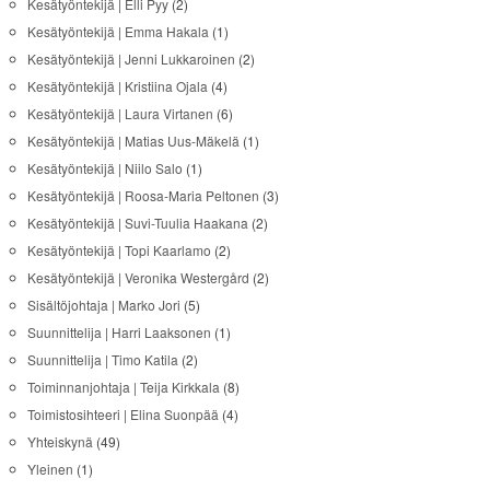
Kesätyöntekijä | Elli Pyy
(2)
Kesätyöntekijä | Emma Hakala
(1)
Kesätyöntekijä | Jenni Lukkaroinen
(2)
Kesätyöntekijä | Kristiina Ojala
(4)
Kesätyöntekijä | Laura Virtanen
(6)
Kesätyöntekijä | Matias Uus-Mäkelä
(1)
Kesätyöntekijä | Niilo Salo
(1)
Kesätyöntekijä | Roosa-Maria Peltonen
(3)
Kesätyöntekijä | Suvi-Tuulia Haakana
(2)
Kesätyöntekijä | Topi Kaarlamo
(2)
Kesätyöntekijä | Veronika Westergård
(2)
Sisältöjohtaja | Marko Jori
(5)
Suunnittelija | Harri Laaksonen
(1)
Suunnittelija | Timo Katila
(2)
Toiminnanjohtaja | Teija Kirkkala
(8)
Toimistosihteeri | Elina Suonpää
(4)
Yhteiskynä
(49)
Yleinen
(1)