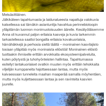
Metsäsittiäinen.
Jälkikäteen tapahtumasta ja laidunalueesta napattuja valokuvia
katsellessa sai tämäkin asiantuntija havahtua perinnebiotoopin
ylläpitämän luonnon monimuotoisuuden äärelle. Kesätyöläisemme
Anna oli kuvannut paljon erilaisia kasveja ja kuvia tarkemmin
tarkastellessa saattoi bongailla erilaisia kovakuoriaisia,
hämähäkkejä ja perhosia sieltä täältä – moninainen kasvilajisto
tosiaan ylläpitää myös moninaista eliöstöä! Moninainen eliöstö
tuottaakin ihmiselle erittäin arvokkaita ekosysteemipalveluita,
kuten pölytystä ja tuhohyönteisten hallintaa. Tapahtumassa
esitellyt lantakuoriaiset ovatkin muuten myös erittäin tehokkaita
viljelijän kumppaneita hajottaessaan lantaa, mutta myös
kaivaessaan tunneleita maahan maaperää samalla möyhentäen,
mutta myös kuljettaessaan lantaa ja sen ravinteita kasvien
juurelle.