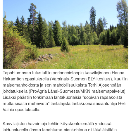
Tapahtumassa tutustuttiin perinnebiotoopin kasvilajistoon Hanna
Hakamäen opastuksella (Varsinais-Suomen ELY-keskus), kuultiin
maisemanhoidosta ja sen mahdollisuuksista Terhi Ajosenpään
johdatuksella (ProAgria Länsi-Suomesta/MKN maisemapalvelut).
Lisäksi päästiin tonkimaan lantakuoriaisia ”sopivan rapsakoista
mutta sisältä mehevistä” lantaläjistä lantakuoriaisasiantuntija Heli
Vainio opastuksella.
Kasvilajiston havaintoja tehtiin käyskentelemällä yhdessä
laidunalueella (jossa tapahtuma-ajankohtana oli täkäläisittäin