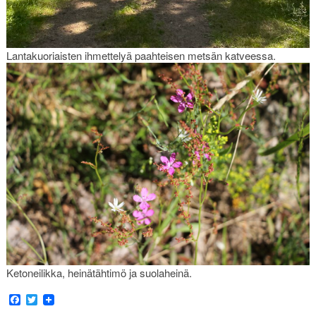
Lantakuoriaisten ihmettelyä paahteisen metsän katveessa.
Ketoneilikka, heinätähtimö ja suolaheinä.
Facebook
Twitter