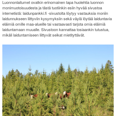
Luonnonlaitumet ovatkin erinomainen tapa huolehtia luonnon
monimuotoisuudesta ja tästä tuotiinkin esiin hyvää sivustoa
internetistä: laidunpankki.fi -sivustolta löytyy vastauksia moniin
laidunnukseen liittyviin kysymyksiin sekä väylä löytää laiduntavia
eläimiä omille maa-alueille tai vastaavasti tarjota omia eläimiä
laiduntamaan muualle. Sivustoon kannattaa tosiaankin tutustua,
mikäli laiduntamiseen liittyvät seikat mietityttävät.