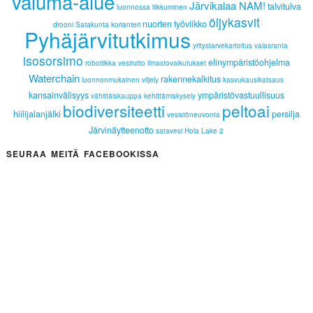
valuma-alue
Järvikalaa NAM!
talvitulva
luonnossa liikkuminen
öljykasvit
nuorten työviikko
drooni
Satakunta
korianteri
Pyhäjärvitutkimus
yritystarvekartoitus
valasranta
isosorsimo
elinympäristöohjelma
robotiikka
vesirutto
ilmastovaikutukset
Waterchain
rakennekalkitus
luonnonmukainen viljely
kasvukausikatsaus
kansainvälisyys
ympäristövastuullisuus
vähittäiskauppa
kehittämiskysely
biodiversiteetti
peltoai
hiilijalanjälki
persilja
vesistöneuvonta
Järvinäytteenotto
satavesi
Hola Lake 2
SEURAA MEITÄ FACEBOOKISSA