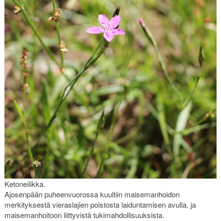
Ketoneilikka.
Ajosenpään puheenvuorossa kuultiin maisemanhoidon
merkityksestä vieraslajien poistosta laiduntamisen avulla, ja
maisemanhoitoon liittyvistä tukimahdollisuuksista.