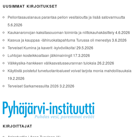
UUSIMMAT KIRJOITUKSET
Pellontasauslanaus parantaa pellon vesitaloutta ja lisää satovarmuutta
5.6.2026
Kaukanaronojan kaksitasouoman toiminta ja niittokauhakäsittely
4.6.2026
Kasvua ja kauppaa -lähiruokatapahtuma Turussa oli menestys
3.6.2026
Terveiset Kumina ja kaverit -kylvöviikolta!
29.5.2026
Luhtojan kosteikkoaltaan jälkimainingit
17.3.2026
Välkkysika-hankkeen välikasvatusseurannan tuloksia
26.2.2026
Käytöstä poistetut turvetuotantoalueet voivat tarjota monia mahdollisuuksia
19.2.2026
Terveiset Sarkamessuilta 2026
3.2.2026
KIRJOITTAJAT
Asiantuntija | Anna Tuovinen
(1)