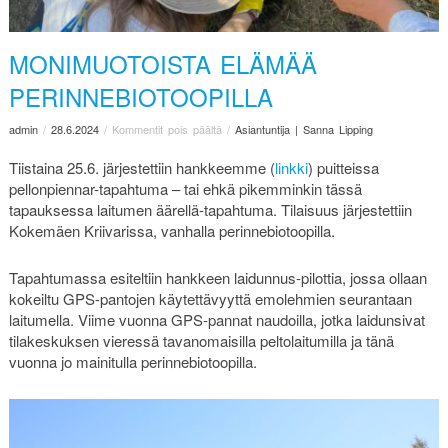
MONIMUOTOISTA ELÄMÄÄ
PERINNEBIOTOOPILLA
admin
/
28.6.2024
/
Kommentit pois päältä
/
Asiantuntija | Sanna Lipping
Tiistaina 25.6. järjestettiin hankkeemme (
linkki
) puitteissa
pellonpiennar-tapahtuma – tai ehkä pikemminkin tässä
tapauksessa laitumen äärellä-tapahtuma. Tilaisuus järjestettiin
Kokemäen Kriivarissa, vanhalla perinnebiotoopilla.
Tapahtumassa esiteltiin hankkeen laidunnus-pilottia, jossa ollaan
kokeiltu GPS-pantojen käytettävyyttä emolehmien seurantaan
laitumella. Viime vuonna GPS-pannat naudoilla, jotka laidunsivat
tilakeskuksen vieressä tavanomaisilla peltolaitumilla ja tänä
vuonna jo mainitulla perinnebiotoopilla.