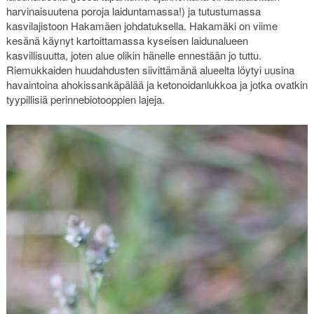
harvinaisuutena poroja laiduntamassa!) ja tutustumassa
kasvilajistoon Hakamäen johdatuksella. Hakamäki on viime
kesänä käynyt kartoittamassa kyseisen laidunalueen
kasvillisuutta, joten alue olikin hänelle ennestään jo tuttu.
Riemukkaiden huudahdusten siivittämänä alueelta löytyi uusina
havaintoina ahokissankäpälää ja ketonoidanlukkoa ja jotka ovatkin
tyypillisiä perinnebiotooppien lajeja.