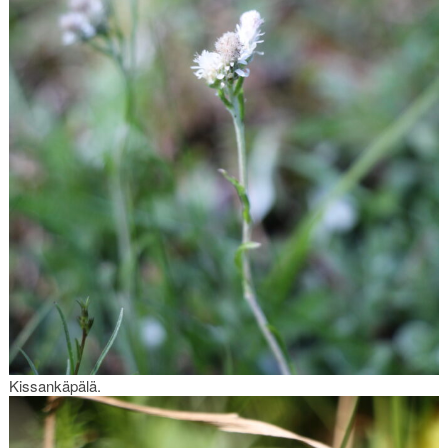
Kissankäpälä.