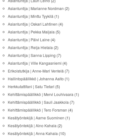
Asiantuntija | Lauri Leino
(2)
Asiantuntija | Marianne Nordman
(2)
Asiantuntija | Minttu Tyykilä
(1)
Asiantuntija | Oskari Lahtinen
(4)
Asiantuntija | Pekka Maijala
(5)
Asiantuntija | Päivi Laine
(4)
Asiantuntija | Reija Hietala
(2)
Asiantuntija | Sanna Lipping
(7)
Asiantuntija | Ville Kangasniemi
(4)
Erikoistutkija | Anne-Mari Ventelä
(7)
Hallintopäällikkö | Johanna Aalto
(1)
Herkkutattifani | Satu Tietari
(5)
Kehittämispäällikkö | Mervi Louhivaara
(1)
Kehittämispäällikkö | Sauli Jaakkola
(7)
Kehittämispäällikkö | Tero Forsman
(4)
Kesätyöntekijä | Aarne Suominen
(1)
Kesätyöntekijä | Aino Kahala
(2)
Kesätyöntekijä | Anna Kahala
(10)