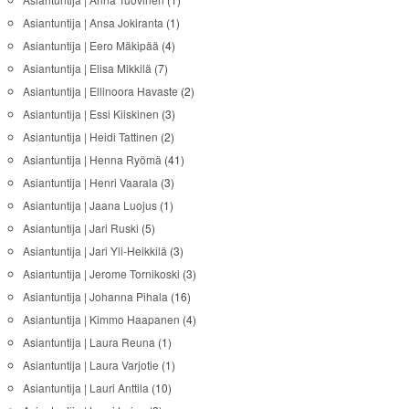
Asiantuntija | Ansa Jokiranta
(1)
Asiantuntija | Eero Mäkipää
(4)
Asiantuntija | Elisa Mikkilä
(7)
Asiantuntija | Ellinoora Havaste
(2)
Asiantuntija | Essi Kiiskinen
(3)
Asiantuntija | Heidi Tattinen
(2)
Asiantuntija | Henna Ryömä
(41)
Asiantuntija | Henri Vaarala
(3)
Asiantuntija | Jaana Luojus
(1)
Asiantuntija | Jari Ruski
(5)
Asiantuntija | Jari Yli-Heikkilä
(3)
Asiantuntija | Jerome Tornikoski
(3)
Asiantuntija | Johanna Pihala
(16)
Asiantuntija | Kimmo Haapanen
(4)
Asiantuntija | Laura Reuna
(1)
Asiantuntija | Laura Varjotie
(1)
Asiantuntija | Lauri Anttila
(10)