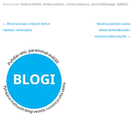
Avainsanat:
biodiversiteetti
,
lantakuoriainen
,
monimuotoisuus
,
perinnebiotooppi
,
SatBioD
← Ahvenanmaan erityiset herkut
Vesiensuojelutyö osana
halutaan nimisuojata
elintarviketeollisuuden
vesivastuullisuustyötä →