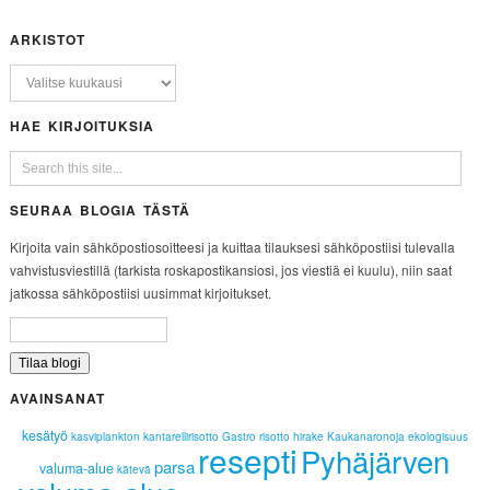
ARKISTOT
HAE KIRJOITUKSIA
SEURAA BLOGIA TÄSTÄ
Kirjoita vain sähköpostiosoitteesi ja kuittaa tilauksesi sähköpostiisi tulevalla
vahvistusviestillä (tarkista roskapostikansiosi, jos viestiä ei kuulu), niin saat
jatkossa sähköpostiisi uusimmat kirjoitukset.
AVAINSANAT
kesätyö
kasviplankton
kantarellirisotto
Gastro
risotto
hirake
Kaukanaronoja
ekologisuus
resepti
Pyhäjärven
parsa
valuma-alue
kätevä