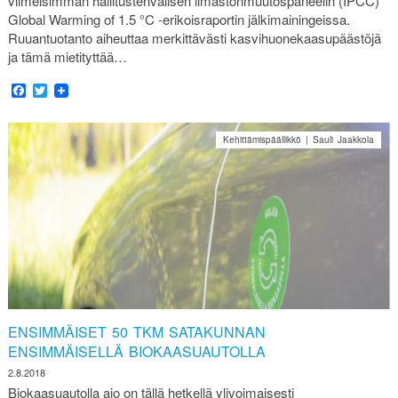
viimeisimmän hallitustenvälisen ilmastonmuutospaneelin (IPCC)
Global Warming of 1.5 °C -erikoisraportin jälkimainingeissa.
Ruuantuotanto aiheuttaa merkittävästi kasvihuonekaasupäästöjä
ja tämä mietityttää…
Facebook
Twitter
Kehittämispäällikkö | Sauli Jaakkola
ENSIMMÄISET 50 TKM SATAKUNNAN
ENSIMMÄISELLÄ BIOKAASUAUTOLLA
2.8.2018
Biokaasuautolla ajo on tällä hetkellä ylivoimaisesti