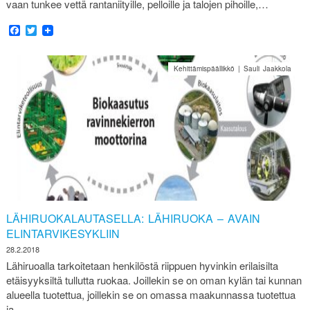
vaan tunkee vettä rantaniityille, pelloille ja talojen pihoille,…
Facebook
Twitter
Kehittämispäällikkö | Sauli Jaakkola
LÄHIRUOKALAUTASELLA: LÄHIRUOKA – AVAIN
ELINTARVIKESYKLIIN
28.2.2018
Lähiruoalla tarkoitetaan henkilöstä riippuen hyvinkin erilaisilta
etäisyyksiltä tullutta ruokaa. Joillekin se on oman kylän tai kunnan
alueella tuotettua, joillekin se on omassa maakunnassa tuotettua
ja…