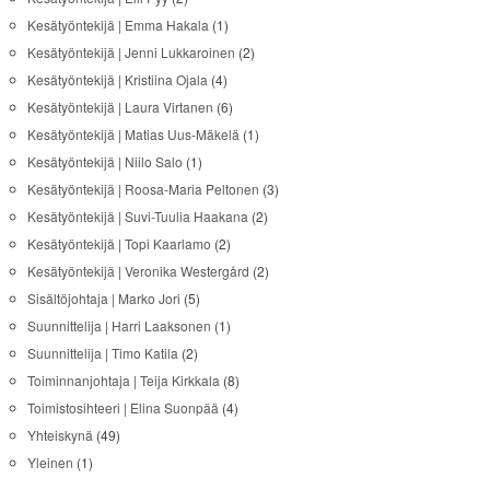
Kesätyöntekijä | Emma Hakala
(1)
Kesätyöntekijä | Jenni Lukkaroinen
(2)
Kesätyöntekijä | Kristiina Ojala
(4)
Kesätyöntekijä | Laura Virtanen
(6)
Kesätyöntekijä | Matias Uus-Mäkelä
(1)
Kesätyöntekijä | Niilo Salo
(1)
Kesätyöntekijä | Roosa-Maria Peltonen
(3)
Kesätyöntekijä | Suvi-Tuulia Haakana
(2)
Kesätyöntekijä | Topi Kaarlamo
(2)
Kesätyöntekijä | Veronika Westergård
(2)
Sisältöjohtaja | Marko Jori
(5)
Suunnittelija | Harri Laaksonen
(1)
Suunnittelija | Timo Katila
(2)
Toiminnanjohtaja | Teija Kirkkala
(8)
Toimistosihteeri | Elina Suonpää
(4)
Yhteiskynä
(49)
Yleinen
(1)