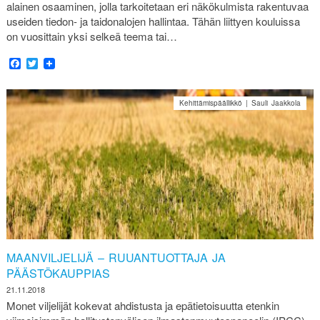
alainen osaaminen, jolla tarkoitetaan eri näkökulmista rakentuvaa
useiden tiedon- ja taidonalojen hallintaa. Tähän liittyen kouluissa
on vuosittain yksi selkeä teema tai…
Facebook
Twitter
Kehittämispäällikkö | Sauli Jaakkola
MAANVILJELIJÄ – RUUANTUOTTAJA JA
PÄÄSTÖKAUPPIAS
21.11.2018
Monet viljelijät kokevat ahdistusta ja epätietoisuutta etenkin