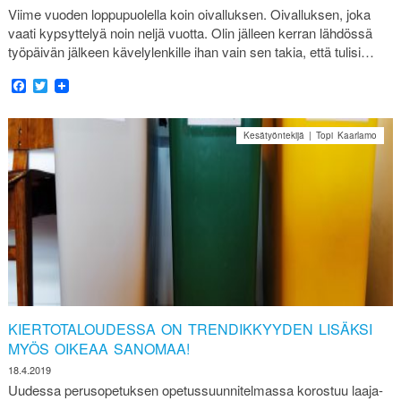
Viime vuoden loppupuolella koin oivalluksen. Oivalluksen, joka
vaati kypsyttelyä noin neljä vuotta. Olin jälleen kerran lähdössä
työpäivän jälkeen kävelylenkille ihan vain sen takia, että tulisi…
Facebook
Twitter
Kesätyöntekijä | Topi Kaarlamo
KIERTOTALOUDESSA ON TRENDIKKYYDEN LISÄKSI
MYÖS OIKEAA SANOMAA!
18.4.2019
Uudessa perusopetuksen opetussuunnitelmassa korostuu laaja-