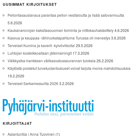
UUSIMMAT KIRJOITUKSET
Pellontasauslanaus parantaa pellon vesitaloutta ja lisää satovarmuutta
5.6.2026
Kaukanaronojan kaksitasouoman toiminta ja niittokauhakäsittely
4.6.2026
Kasvua ja kauppaa -lähiruokatapahtuma Turussa oli menestys
3.6.2026
Terveiset Kumina ja kaverit -kylvöviikolta!
29.5.2026
Luhtojan kosteikkoaltaan jälkimainingit
17.3.2026
Välkkysika-hankkeen välikasvatusseurannan tuloksia
26.2.2026
Käytöstä poistetut turvetuotantoalueet voivat tarjota monia mahdollisuuksia
19.2.2026
Terveiset Sarkamessuilta 2026
3.2.2026
KIRJOITTAJAT
Asiantuntija | Anna Tuovinen
(1)