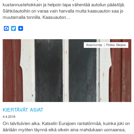
kustannustehokkain ja helpoin tapa vähentää autoilun päästöjä.
Sähköautoihin on varaa vain harvalla mutta kaasuauton saa jo
muutamalla tonnilla. Kaasuauton…
Facebook
Twitter
Asiantuntija | Pekka Maijala
KIERTÄVÄT ASIAT
4.4.2018
On talvitulvien aika. Katselin Eurajoen rantatörmää, kuinka joki on
ääriään myöten täynnä eikä oikein aina mahdukaan uomaansa,