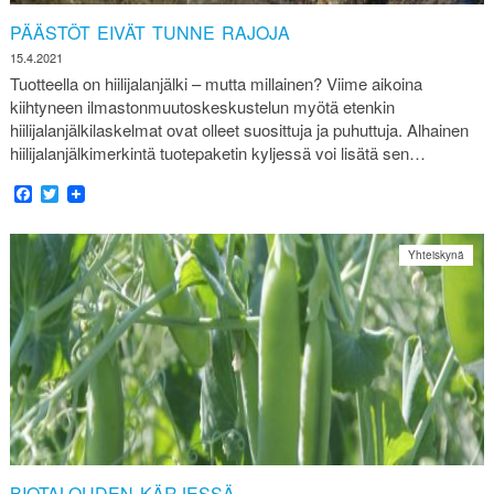
PÄÄSTÖT EIVÄT TUNNE RAJOJA
15.4.2021
Tuotteella on hiilijalanjälki – mutta millainen? Viime aikoina
kiihtyneen ilmastonmuutoskeskustelun myötä etenkin
hiilijalanjälkilaskelmat ovat olleet suosittuja ja puhuttuja. Alhainen
hiilijalanjälkimerkintä tuotepaketin kyljessä voi lisätä sen…
Facebook
Twitter
Yhteiskynä
BIOTALOUDEN KÄRJESSÄ