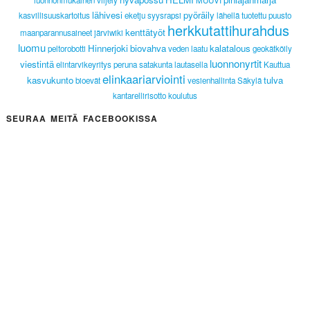
luonnonmukainen viljely
MUUVI
lähivesi
pyöräily
kasvillisuuskartoitus
eketju
syysrapsi
lähellä tuotettu
puusto
herkkutattihurahdus
kenttätyöt
maanparannusaineet
järviwiki
luomu
Hinnerjoki
biovahva
kalatalous
peltorobotti
veden laatu
geokätköily
luonnonyrtit
viestintä
elintarvikeyritys
peruna
satakunta lautasella
Kauttua
elinkaariarviointi
kasvukunto
tulva
bioevät
vesienhallinta
Säkylä
kantarellirisotto
koulutus
SEURAA MEITÄ FACEBOOKISSA