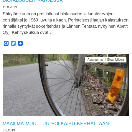
12.8.2019
Säkylän kunta on profiloitunut biotalouden ja luontoarvojen
edistäjäksi jo 1960-luvulta alkaen. Perinteisesti laajan kalastuksen
rinnalle syntyivät sokeritehdas ja Lännen Tehtaat, nykyinen Apetit
Oyj. Kehityskulkua ovat…
Facebook
Twitter
Asiantuntija | Elisa Mikkilä
MAAILMA MUUTTUU POLKAISU KERRALLAAN
6.5.2019