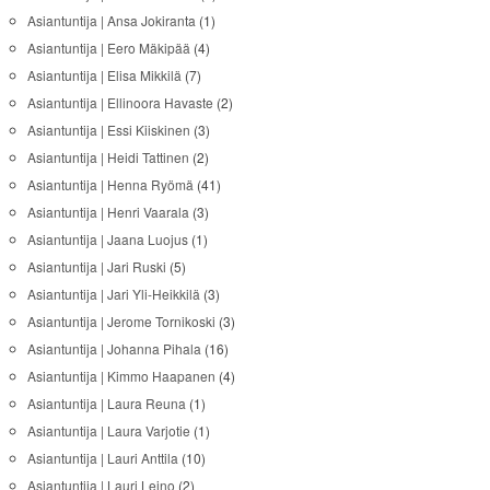
Asiantuntija | Ansa Jokiranta
(1)
Asiantuntija | Eero Mäkipää
(4)
Asiantuntija | Elisa Mikkilä
(7)
Asiantuntija | Ellinoora Havaste
(2)
Asiantuntija | Essi Kiiskinen
(3)
Asiantuntija | Heidi Tattinen
(2)
Asiantuntija | Henna Ryömä
(41)
Asiantuntija | Henri Vaarala
(3)
Asiantuntija | Jaana Luojus
(1)
Asiantuntija | Jari Ruski
(5)
Asiantuntija | Jari Yli-Heikkilä
(3)
Asiantuntija | Jerome Tornikoski
(3)
Asiantuntija | Johanna Pihala
(16)
Asiantuntija | Kimmo Haapanen
(4)
Asiantuntija | Laura Reuna
(1)
Asiantuntija | Laura Varjotie
(1)
Asiantuntija | Lauri Anttila
(10)
Asiantuntija | Lauri Leino
(2)