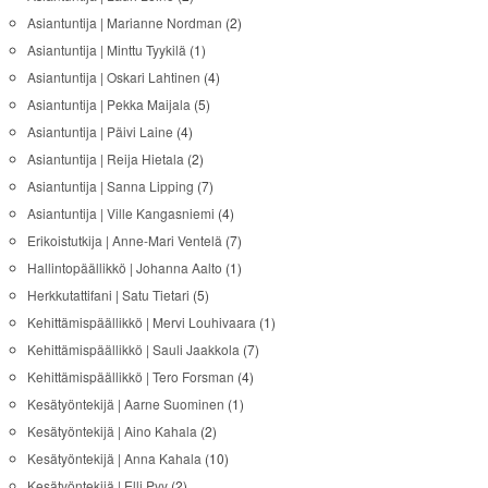
Asiantuntija | Marianne Nordman
(2)
Asiantuntija | Minttu Tyykilä
(1)
Asiantuntija | Oskari Lahtinen
(4)
Asiantuntija | Pekka Maijala
(5)
Asiantuntija | Päivi Laine
(4)
Asiantuntija | Reija Hietala
(2)
Asiantuntija | Sanna Lipping
(7)
Asiantuntija | Ville Kangasniemi
(4)
Erikoistutkija | Anne-Mari Ventelä
(7)
Hallintopäällikkö | Johanna Aalto
(1)
Herkkutattifani | Satu Tietari
(5)
Kehittämispäällikkö | Mervi Louhivaara
(1)
Kehittämispäällikkö | Sauli Jaakkola
(7)
Kehittämispäällikkö | Tero Forsman
(4)
Kesätyöntekijä | Aarne Suominen
(1)
Kesätyöntekijä | Aino Kahala
(2)
Kesätyöntekijä | Anna Kahala
(10)
Kesätyöntekijä | Elli Pyy
(2)