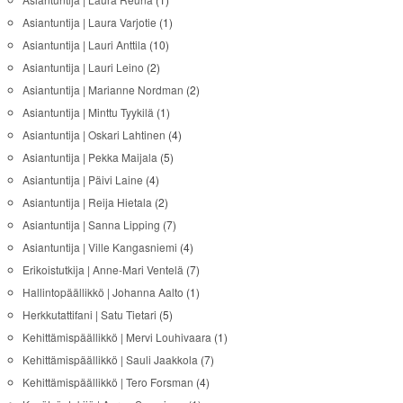
Asiantuntija | Laura Varjotie
(1)
Asiantuntija | Lauri Anttila
(10)
Asiantuntija | Lauri Leino
(2)
Asiantuntija | Marianne Nordman
(2)
Asiantuntija | Minttu Tyykilä
(1)
Asiantuntija | Oskari Lahtinen
(4)
Asiantuntija | Pekka Maijala
(5)
Asiantuntija | Päivi Laine
(4)
Asiantuntija | Reija Hietala
(2)
Asiantuntija | Sanna Lipping
(7)
Asiantuntija | Ville Kangasniemi
(4)
Erikoistutkija | Anne-Mari Ventelä
(7)
Hallintopäällikkö | Johanna Aalto
(1)
Herkkutattifani | Satu Tietari
(5)
Kehittämispäällikkö | Mervi Louhivaara
(1)
Kehittämispäällikkö | Sauli Jaakkola
(7)
Kehittämispäällikkö | Tero Forsman
(4)