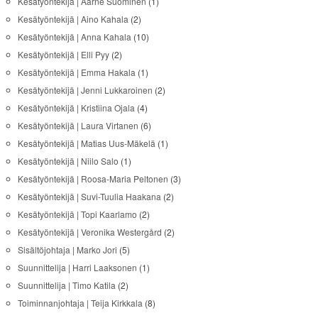
Kesätyöntekijä | Aarne Suominen
(1)
Kesätyöntekijä | Aino Kahala
(2)
Kesätyöntekijä | Anna Kahala
(10)
Kesätyöntekijä | Elli Pyy
(2)
Kesätyöntekijä | Emma Hakala
(1)
Kesätyöntekijä | Jenni Lukkaroinen
(2)
Kesätyöntekijä | Kristiina Ojala
(4)
Kesätyöntekijä | Laura Virtanen
(6)
Kesätyöntekijä | Matias Uus-Mäkelä
(1)
Kesätyöntekijä | Niilo Salo
(1)
Kesätyöntekijä | Roosa-Maria Peltonen
(3)
Kesätyöntekijä | Suvi-Tuulia Haakana
(2)
Kesätyöntekijä | Topi Kaarlamo
(2)
Kesätyöntekijä | Veronika Westergård
(2)
Sisältöjohtaja | Marko Jori
(5)
Suunnittelija | Harri Laaksonen
(1)
Suunnittelija | Timo Katila
(2)
Toiminnanjohtaja | Teija Kirkkala
(8)