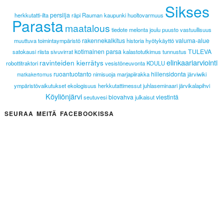
Sikses
persilja
herkkutatti-ilta
räpi
Rauman kaupunki
huoltovarmuus
Parasta
maatalous
tiedote
melonta
joulu
puusto
vastuullisuus
rakennekalkitus
valuma-alue
muuttuva toimintaympäristö
historia
hyötykäyttö
kotimainen parsa
TULEVA
satokausi
riista
sivuvirrat
kalastotutkimus
tunnustus
elinkaariarviointi
ravinteiden kierrätys
robottitraktori
vesistöneuvonta
KOULU
ruoantuotanto
hiilensidonta
nimisuoja
marjapiirakka
järviwiki
matkakertomus
ympäristövaikutukset
ekologisuus
herkkutattimessut
juhlaseminaari
järvikalapihvi
Köyliönjärvi
biovahva
viestintä
seutuvesi
julkaisut
SEURAA MEITÄ FACEBOOKISSA