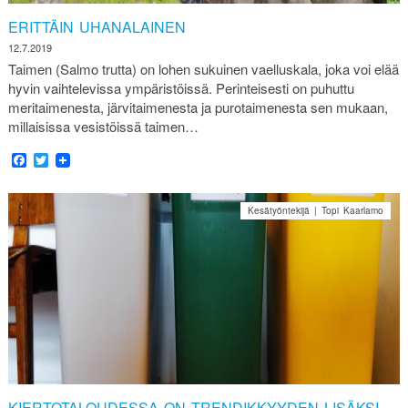
ERITTÄIN UHANALAINEN
12.7.2019
Taimen (Salmo trutta) on lohen sukuinen vaelluskala, joka voi elää
hyvin vaihtelevissa ympäristöissä. Perinteisesti on puhuttu
meritaimenesta, järvitaimenesta ja purotaimenesta sen mukaan,
millaisissa vesistöissä taimen…
Facebook
Twitter
Kesätyöntekijä | Topi Kaarlamo
KIERTOTALOUDESSA ON TRENDIKKYYDEN LISÄKSI