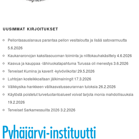
UUSIMMAT KIRJOITUKSET
Pellontasauslanaus parantaa pellon vesitaloutta ja lisää satovarmuutta
5.6.2026
Kaukanaronojan kaksitasouoman toiminta ja niittokauhakäsittely
4.6.2026
Kasvua ja kauppaa -lähiruokatapahtuma Turussa oli menestys
3.6.2026
Terveiset Kumina ja kaverit -kylvöviikolta!
29.5.2026
Luhtojan kosteikkoaltaan jälkimainingit
17.3.2026
Välkkysika-hankkeen välikasvatusseurannan tuloksia
26.2.2026
Käytöstä poistetut turvetuotantoalueet voivat tarjota monia mahdollisuuksia
19.2.2026
Terveiset Sarkamessuilta 2026
3.2.2026