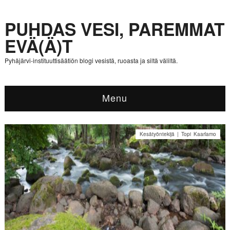
PUHDAS VESI, PAREMMAT
EVÄ(Ä)T
Pyhäjärvi-instituuttisäätiön blogi vesistä, ruoasta ja siltä väliltä.
Menu
Kesätyöntekijä | Topi Kaarlamo