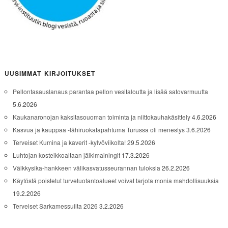
UUSIMMAT KIRJOITUKSET
Pellontasauslanaus parantaa pellon vesitaloutta ja lisää satovarmuutta
5.6.2026
Kaukanaronojan kaksitasouoman toiminta ja niittokauhakäsittely
4.6.2026
Kasvua ja kauppaa -lähiruokatapahtuma Turussa oli menestys
3.6.2026
Terveiset Kumina ja kaverit -kylvöviikolta!
29.5.2026
Luhtojan kosteikkoaltaan jälkimainingit
17.3.2026
Välkkysika-hankkeen välikasvatusseurannan tuloksia
26.2.2026
Käytöstä poistetut turvetuotantoalueet voivat tarjota monia mahdollisuuksia
19.2.2026
Terveiset Sarkamessuilta 2026
3.2.2026