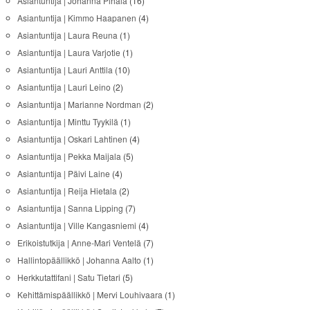
Asiantuntija | Johanna Pihala
(16)
Asiantuntija | Kimmo Haapanen
(4)
Asiantuntija | Laura Reuna
(1)
Asiantuntija | Laura Varjotie
(1)
Asiantuntija | Lauri Anttila
(10)
Asiantuntija | Lauri Leino
(2)
Asiantuntija | Marianne Nordman
(2)
Asiantuntija | Minttu Tyykilä
(1)
Asiantuntija | Oskari Lahtinen
(4)
Asiantuntija | Pekka Maijala
(5)
Asiantuntija | Päivi Laine
(4)
Asiantuntija | Reija Hietala
(2)
Asiantuntija | Sanna Lipping
(7)
Asiantuntija | Ville Kangasniemi
(4)
Erikoistutkija | Anne-Mari Ventelä
(7)
Hallintopäällikkö | Johanna Aalto
(1)
Herkkutattifani | Satu Tietari
(5)
Kehittämispäällikkö | Mervi Louhivaara
(1)