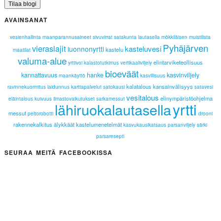
AVAINSANAT
vesienhallinta
maanparannusaineet
sivuvirrat
satakunta lautasella
mökkiläisen muistilista
Pyhäjärven
vieraslajit
kasteluvesi
luonnonyrtti
kastelu
maatilat
valuma-alue
elintarviketeollisuus
yrttivoi
kalastotutkimus
vertikaaliviljely
bioeväät
kannattavuus
hanke
kasvinviljely
maankäyttö
kasvillisuus
kalatalous
kansainvälisyys
ravinnekuormitus
laidunnus
karttapalvelut
satokausi
satavesi
vesitalous
elinympäristöohjelma
eläintalous
kuivuus
ilmastovaikutukset
sarkamessut
yrtti
lähiruokalautasella
messut
peltorobotti
drooni
rakennekalkitus
älykkäät kastelumenetelmät
kasvukausikatsaus
parsanviljely
särki
parsaresepti
SEURAA MEITÄ FACEBOOKISSA