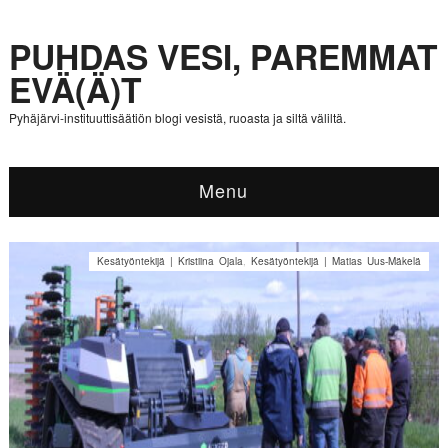
PUHDAS VESI, PAREMMAT
EVÄ(Ä)T
Pyhäjärvi-instituuttisäätiön blogi vesistä, ruoasta ja siltä väliltä.
Menu
Kesätyöntekijä | Kristiina Ojala
,
Kesätyöntekijä | Matias Uus-Mäkelä