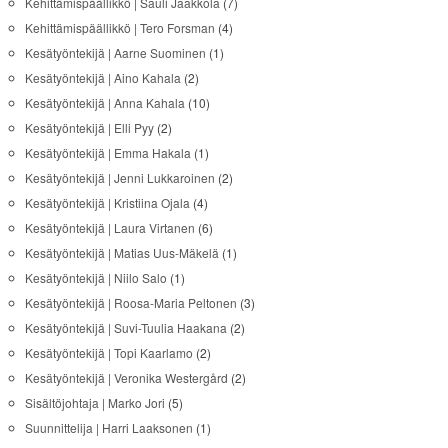
Kehittämispäällikkö | Sauli Jaakkola
(7)
Kehittämispäällikkö | Tero Forsman
(4)
Kesätyöntekijä | Aarne Suominen
(1)
Kesätyöntekijä | Aino Kahala
(2)
Kesätyöntekijä | Anna Kahala
(10)
Kesätyöntekijä | Elli Pyy
(2)
Kesätyöntekijä | Emma Hakala
(1)
Kesätyöntekijä | Jenni Lukkaroinen
(2)
Kesätyöntekijä | Kristiina Ojala
(4)
Kesätyöntekijä | Laura Virtanen
(6)
Kesätyöntekijä | Matias Uus-Mäkelä
(1)
Kesätyöntekijä | Niilo Salo
(1)
Kesätyöntekijä | Roosa-Maria Peltonen
(3)
Kesätyöntekijä | Suvi-Tuulia Haakana
(2)
Kesätyöntekijä | Topi Kaarlamo
(2)
Kesätyöntekijä | Veronika Westergård
(2)
Sisältöjohtaja | Marko Jori
(5)
Suunnittelija | Harri Laaksonen
(1)