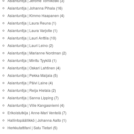
Asiantuntija | Jerome Tornikoski
(3)
Asiantuntija | Johanna Pihala
(16)
Asiantuntija | Kimmo Haapanen
(4)
Asiantuntija | Laura Reuna
(1)
Asiantuntija | Laura Varjotie
(1)
Asiantuntija | Lauri Anttila
(10)
Asiantuntija | Lauri Leino
(2)
Asiantuntija | Marianne Nordman
(2)
Asiantuntija | Minttu Tyykilä
(1)
Asiantuntija | Oskari Lahtinen
(4)
Asiantuntija | Pekka Maijala
(5)
Asiantuntija | Päivi Laine
(4)
Asiantuntija | Reija Hietala
(2)
Asiantuntija | Sanna Lipping
(7)
Asiantuntija | Ville Kangasniemi
(4)
Erikoistutkija | Anne-Mari Ventelä
(7)
Hallintopäällikkö | Johanna Aalto
(1)
Herkkutattifani | Satu Tietari
(5)