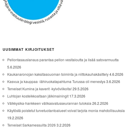
UUSIMMAT KIRJOITUKSET
Pellontasauslanaus parantaa pellon vesitaloutta ja lisää satovarmuutta
5.6.2026
Kaukanaronojan kaksitasouoman toiminta ja niittokauhakäsittely
4.6.2026
Kasvua ja kauppaa -lähiruokatapahtuma Turussa oli menestys
3.6.2026
Terveiset Kumina ja kaverit -kylvöviikolta!
29.5.2026
Luhtojan kosteikkoaltaan jälkimainingit
17.3.2026
Välkkysika-hankkeen välikasvatusseurannan tuloksia
26.2.2026
Käytöstä poistetut turvetuotantoalueet voivat tarjota monia mahdollisuuksia
19.2.2026
Terveiset Sarkamessuilta 2026
3.2.2026