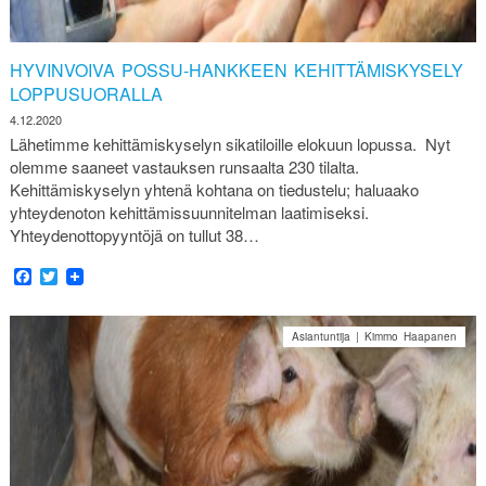
HYVINVOIVA POSSU-HANKKEEN KEHITTÄMISKYSELY
LOPPUSUORALLA
4.12.2020
Lähetimme kehittämiskyselyn sikatiloille elokuun lopussa. Nyt
olemme saaneet vastauksen runsaalta 230 tilalta.
Kehittämiskyselyn yhtenä kohtana on tiedustelu; haluaako
yhteydenoton kehittämissuunnitelman laatimiseksi.
Yhteydenottopyyntöjä on tullut 38…
Facebook
Twitter
Asiantuntija | Kimmo Haapanen