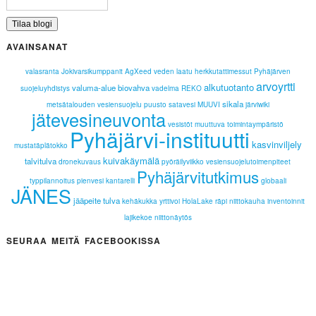
AVAINSANAT
valasranta
Jokivarsikumppanit
AgXeed
veden laatu
herkkutattimessut
Pyhäjärven
arvoyrtti
alkutuotanto
valuma-alue
biovahva
suojeluyhdistys
vadelma
REKO
sikala
metsätalouden vesiensuojelu
puusto
satavesi
MUUVI
järviwiki
jätevesineuvonta
vesistöt
muuttuva toimintaympäristö
Pyhäjärvi-instituutti
kasvinviljely
mustatäplätokko
kuivakäymälä
talvitulva
dronekuvaus
pyöräilyviikko
vesiensuojelutoimenpiteet
Pyhäjärvitutkimus
typpilannoitus
pienvesi
kantarelli
globaali
JÄNES
jääpeite
tulva
kehäkukka
yrttivoi
HolaLake
räpi
niittokauha
inventoinnit
lajikekoe
niittonäytös
SEURAA MEITÄ FACEBOOKISSA