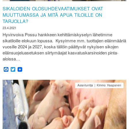
SIKALOIDEN OLOSUHDEVAATIMUKSET OVAT
MUUTTUMASSA JA MITÄ APUA TILOILLE ON
TARJOLLA?
23.4.2021
Hyvinvoiva Possu hankkeen kehittämiskyselyn lähetimme
sikatiloille elokuun lopussa. Kysyimme mm. tuottajien eläinmääriä
vuosille 2024 ja 2027, koska tällöin päättyvät nykyisen sikojen
eläinsuojeluasetuksen siirtymäajat kasvatuskarsinoiden pinta-
aloissa…
Facebook
Twitter
Asiantuntija | Kimmo Haapanen