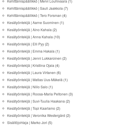
Kehittämispäällikkö | Mervi Louhivaara
(1)
Kehittämispäällikkö | Sauli Jaakkola
(7)
Kehittämispäällikkö | Tero Forsman
(4)
Kesätyöntekijä | Aarne Suominen
(1)
Kesätyöntekijä | Aino Kahala
(2)
Kesätyöntekijä | Anna Kahala
(10)
Kesätyöntekijä | Elli Pyy
(2)
Kesätyöntekijä | Emma Hakala
(1)
Kesätyöntekijä | Jenni Lukkaroinen
(2)
Kesätyöntekijä | Kristiina Ojala
(4)
Kesätyöntekijä | Laura Virtanen
(6)
Kesätyöntekijä | Matias Uus-Mäkelä
(1)
Kesätyöntekijä | Niilo Salo
(1)
Kesätyöntekijä | Roosa-Maria Peltonen
(3)
Kesätyöntekijä | Suvi-Tuulia Haakana
(2)
Kesätyöntekijä | Topi Kaarlamo
(2)
Kesätyöntekijä | Veronika Westergård
(2)
Sisältöjohtaja | Marko Jori
(5)