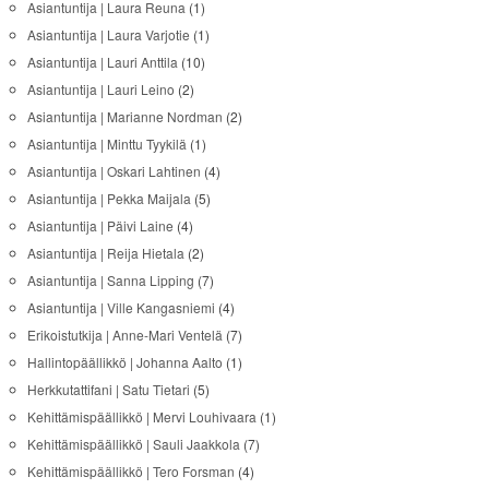
Asiantuntija | Laura Reuna
(1)
Asiantuntija | Laura Varjotie
(1)
Asiantuntija | Lauri Anttila
(10)
Asiantuntija | Lauri Leino
(2)
Asiantuntija | Marianne Nordman
(2)
Asiantuntija | Minttu Tyykilä
(1)
Asiantuntija | Oskari Lahtinen
(4)
Asiantuntija | Pekka Maijala
(5)
Asiantuntija | Päivi Laine
(4)
Asiantuntija | Reija Hietala
(2)
Asiantuntija | Sanna Lipping
(7)
Asiantuntija | Ville Kangasniemi
(4)
Erikoistutkija | Anne-Mari Ventelä
(7)
Hallintopäällikkö | Johanna Aalto
(1)
Herkkutattifani | Satu Tietari
(5)
Kehittämispäällikkö | Mervi Louhivaara
(1)
Kehittämispäällikkö | Sauli Jaakkola
(7)
Kehittämispäällikkö | Tero Forsman
(4)