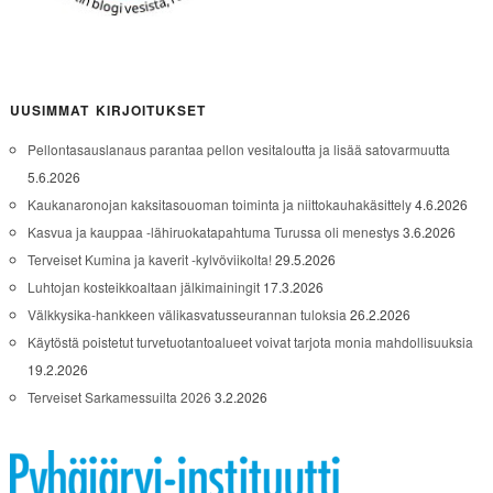
UUSIMMAT KIRJOITUKSET
Pellontasauslanaus parantaa pellon vesitaloutta ja lisää satovarmuutta
5.6.2026
Kaukanaronojan kaksitasouoman toiminta ja niittokauhakäsittely
4.6.2026
Kasvua ja kauppaa -lähiruokatapahtuma Turussa oli menestys
3.6.2026
Terveiset Kumina ja kaverit -kylvöviikolta!
29.5.2026
Luhtojan kosteikkoaltaan jälkimainingit
17.3.2026
Välkkysika-hankkeen välikasvatusseurannan tuloksia
26.2.2026
Käytöstä poistetut turvetuotantoalueet voivat tarjota monia mahdollisuuksia
19.2.2026
Terveiset Sarkamessuilta 2026
3.2.2026