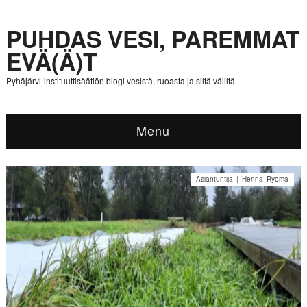
PUHDAS VESI, PAREMMAT
EVÄ(Ä)T
Pyhäjärvi-instituuttisäätiön blogi vesistä, ruoasta ja siltä väliltä.
Menu
Asiantuntija | Henna Ryömä