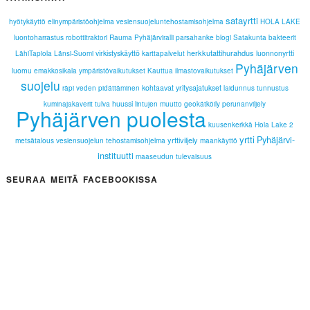
satayrtti
elinympäristöohjelma
hyötykäyttö
vesiensuojeluntehostamisohjelma
HOLA LAKE
luontoharrastus
parsahanke
robottitraktori
Rauma
Pyhäjärviralli
blogi
Satakunta
bakteerit
herkkutattihurahdus
virkistyskäyttö
luonnonyrtti
LähiTapiola Länsi-Suomi
karttapalvelut
Pyhäjärven
luomu
emakkosikala
ympäristövaikutukset
Kauttua
ilmastovaikutukset
suojelu
kohtaavat yritysajatukset
räpi
veden pidättäminen
laidunnus
tunnustus
tulva
huussi
lintujen muutto
perunanviljely
kuminajakaverit
geokätköily
Pyhäjärven puolesta
kuusenkerkkä
Hola Lake 2
yrtti
Pyhäjärvi-
yrttiviljely
metsätalous
vesiensuojelun tehostamisohjelma
maankäyttö
instituutti
maaseudun tulevaisuus
SEURAA MEITÄ FACEBOOKISSA