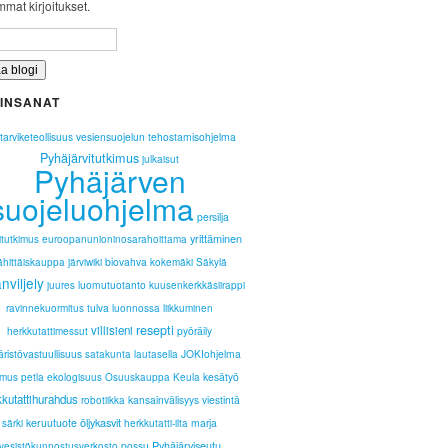
mat kirjoitukset.
INSANAT
ntarviketeollisuus
vesiensuojelun tehostamisohjelma
Pyhäjärvitutkimus
julkaisut
Pyhäjärven
suojeluohjelma
persilja
yrittäminen
itutkimus
euroopanunioninosarahoittama
biovahva
ähittäiskauppa
järviwiki
kokemäki
Säkylä
viljely
luomutuotanto
juures
kuusenkerkkäsiirappi
tulva
ravinnekuormitus
luonnossa liikkuminen
resepti
villisieni
pyöräily
herkkutattimessut
ristövastuullisuus
JOKIohjelma
satakunta lautasella
kesätyö
imus
petla
ekologisuus
Osuuskauppa Keula
kkutattihurahdus
kansainvälisyys
viestintä
robotiikka
öljykasvit
keruutuote
marja
särki
herkkutatti-ilta
Pyhäjärviseutu
possu
vesistökunnostusverkosto