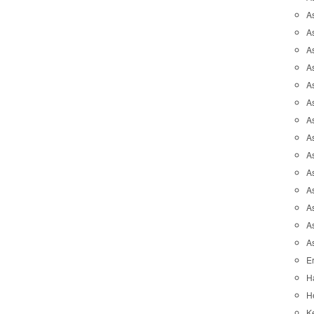
A
A
A
As
As
As
A
As
A
A
As
As
A
A
Er
H
He
K