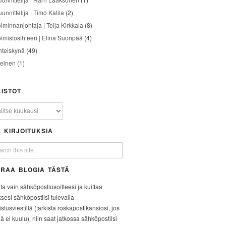
unnittelija | Timo Katila
(2)
oiminnanjohtaja | Teija Kirkkala
(8)
oimistosihteeri | Elina Suonpää
(4)
hteiskynä
(49)
leinen
(1)
ISTOT
 KIRJOITUKSIA
RAA BLOGIA TÄSTÄ
ita vain sähköpostiosoitteesi ja kuittaa
ksesi sähköpostiisi tulevalla
stusviestillä (tarkista roskapostikansiosi, jos
iä ei kuulu), niin saat jatkossa sähköpostiisi