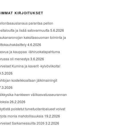
IMMAT KIRJOITUKSET
ellontasauslanaus parantaa pellon
sitaloutta ja lisää satovarmuutta
5.6.2026
aukanaronojan kaksitasouoman toiminta ja
ittokauhakäsittely
4.6.2026
asvua ja kauppaa -lähiruokatapahtuma
urussa oli menestys
3.6.2026
rveiset Kumina ja kaverit -kylvöviikolta!
9.5.2026
uhtojan kosteikkoaltaan jälkimainingit
7.3.2026
älkkysika-hankkeen välikasvatusseurannan
loksia
26.2.2026
äytöstä poistetut turvetuotantoalueet voivat
arjota monia mahdollisuuksia
19.2.2026
erveiset Sarkamessuilta 2026
3.2.2026