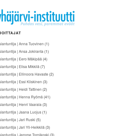
JOITTAJAT
siantuntija | Anna Tuovinen
(1)
siantuntija | Ansa Jokiranta
(1)
siantuntija | Eero Mäkipää
(4)
iantuntija | Elisa Mikkilä
(7)
siantuntija | Ellinoora Havaste
(2)
iantuntija | Essi Kiiskinen
(3)
iantuntija | Heidi Tattinen
(2)
siantuntija | Henna Ryömä
(41)
iantuntija | Henri Vaarala
(3)
siantuntija | Jaana Luojus
(1)
iantuntija | Jari Ruski
(5)
iantuntija | Jari Yli-Heikkilä
(3)
siantuntija | Jerome Tornikoski
(3)