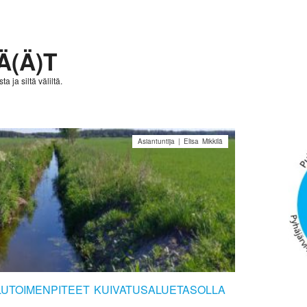
Ä(Ä)T
a ja siltä väliltä.
Asiantuntija | Elisa Mikkilä
UTOIMENPITEET KUIVATUSALUETASOLLA