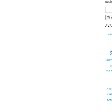
uusim
AVA
eli
kasv
v
maan
ympä
tutk
her