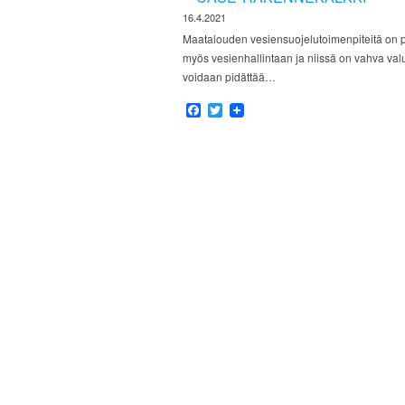
16.4.2021
Maatalouden vesiensuojelutoimenpiteitä on peri
myös vesienhallintaan ja niissä on vahva val
voidaan pidättää…
Facebook
Twitter