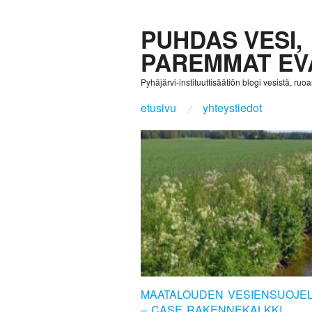
PUHDAS VESI,
PAREMMAT EV
Pyhäjärvi-instituuttisäätiön blogi vesistä, ruoast
etusivu
yhteystiedot
MAATALOUDEN VESIENSUOJEL
– CASE RAKENNEKALKKI