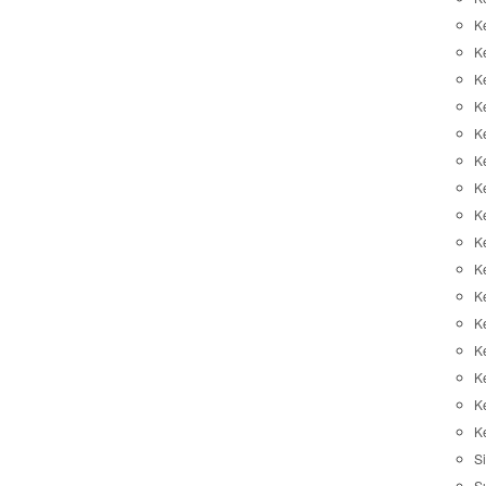
K
K
K
K
K
Ke
K
K
Ke
K
K
Ke
K
K
K
K
Si
S