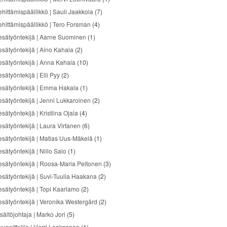
ehittämispäällikkö | Sauli Jaakkola
(7)
ehittämispäällikkö | Tero Forsman
(4)
esätyöntekijä | Aarne Suominen
(1)
esätyöntekijä | Aino Kahala
(2)
esätyöntekijä | Anna Kahala
(10)
sätyöntekijä | Elli Pyy
(2)
esätyöntekijä | Emma Hakala
(1)
esätyöntekijä | Jenni Lukkaroinen
(2)
sätyöntekijä | Kristiina Ojala
(4)
esätyöntekijä | Laura Virtanen
(6)
esätyöntekijä | Matias Uus-Mäkelä
(1)
sätyöntekijä | Niilo Salo
(1)
esätyöntekijä | Roosa-Maria Peltonen
(3)
esätyöntekijä | Suvi-Tuulia Haakana
(2)
esätyöntekijä | Topi Kaarlamo
(2)
esätyöntekijä | Veronika Westergård
(2)
sältöjohtaja | Marko Jori
(5)
uunnittelija | Harri Laaksonen
(1)