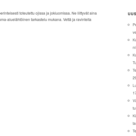
nteisesti toteutettu ojissa ja jokiuomissa. Ne liittyvät aina
UUS
uma-aluelähtöinen tarkastelu mukana. Vettä ja ravinteita
P
ve
K
ni
K
T
Te
2
L
1
V
tu
K
t
T