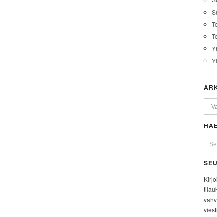
Su
T
T
Y
Y
ARK
HAE
SEU
Kirjo
tilau
vahvi
viest