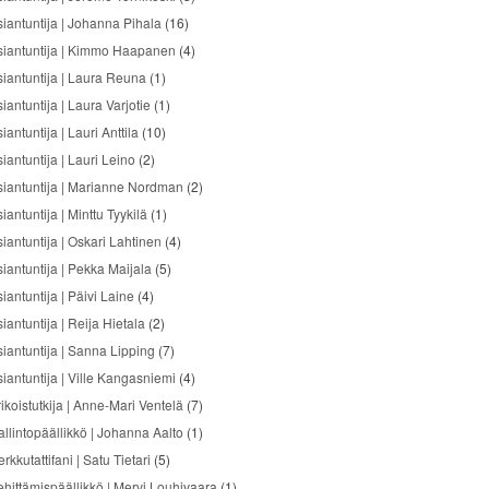
siantuntija | Johanna Pihala
(16)
siantuntija | Kimmo Haapanen
(4)
siantuntija | Laura Reuna
(1)
iantuntija | Laura Varjotie
(1)
iantuntija | Lauri Anttila
(10)
iantuntija | Lauri Leino
(2)
siantuntija | Marianne Nordman
(2)
iantuntija | Minttu Tyykilä
(1)
siantuntija | Oskari Lahtinen
(4)
siantuntija | Pekka Maijala
(5)
iantuntija | Päivi Laine
(4)
iantuntija | Reija Hietala
(2)
siantuntija | Sanna Lipping
(7)
siantuntija | Ville Kangasniemi
(4)
ikoistutkija | Anne-Mari Ventelä
(7)
allintopäällikkö | Johanna Aalto
(1)
rkkutattifani | Satu Tietari
(5)
ehittämispäällikkö | Mervi Louhivaara
(1)