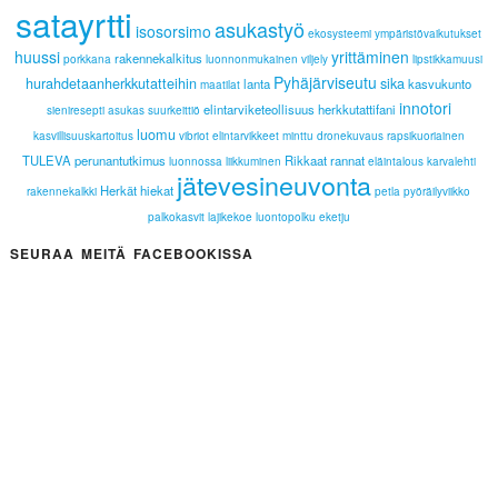
satayrtti
asukastyö
isosorsimo
ekosysteemi
ympäristövaikutukset
huussi
yrittäminen
rakennekalkitus
porkkana
luonnonmukainen viljely
lipstikkamuusi
Pyhäjärviseutu
hurahdetaanherkkutatteihin
sika
lanta
kasvukunto
maatilat
innotori
elintarviketeollisuus
herkkutattifani
sieniresepti
asukas
suurkeittiö
luomu
kasvillisuuskartoitus
vibriot
elintarvikkeet
minttu
dronekuvaus
rapsikuoriainen
TULEVA
perunantutkimus
Rikkaat rannat
luonnossa liikkuminen
eläintalous
karvalehti
jätevesineuvonta
Herkät hiekat
rakennekalkki
petla
pyöräilyviikko
palkokasvit
lajikekoe
luontopolku
eketju
SEURAA MEITÄ FACEBOOKISSA