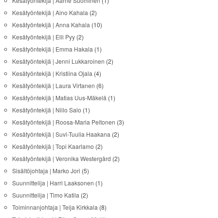
Kesätyöntekijä | Aarne Suominen
(1)
Kesätyöntekijä | Aino Kahala
(2)
Kesätyöntekijä | Anna Kahala
(10)
Kesätyöntekijä | Elli Pyy
(2)
Kesätyöntekijä | Emma Hakala
(1)
Kesätyöntekijä | Jenni Lukkaroinen
(2)
Kesätyöntekijä | Kristiina Ojala
(4)
Kesätyöntekijä | Laura Virtanen
(6)
Kesätyöntekijä | Matias Uus-Mäkelä
(1)
Kesätyöntekijä | Niilo Salo
(1)
Kesätyöntekijä | Roosa-Maria Peltonen
(3)
Kesätyöntekijä | Suvi-Tuulia Haakana
(2)
Kesätyöntekijä | Topi Kaarlamo
(2)
Kesätyöntekijä | Veronika Westergård
(2)
Sisältöjohtaja | Marko Jori
(5)
Suunnittelija | Harri Laaksonen
(1)
Suunnittelija | Timo Katila
(2)
Toiminnanjohtaja | Teija Kirkkala
(8)