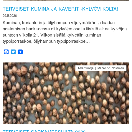
TERVEISET KUMINA JA KAVERIT -KYLVÖVIIKOLTA!
29.5.2026
Kuminan, korianterin ja öljyhampun viljelymäärän ja laadun
nostamisen hankkeessa oli kylvöjen osalta tiivistä aikaa kylvöjen
suhteen viikolla 21. Viikon sisällä kylvettiin kuminan
typpiporraskoe, öljyhampun typpiporraskoe…
Facebook
Twitter
Asiantuntija | Marianne Nordman
TERVEISET SARKAMESSUILTA 2026