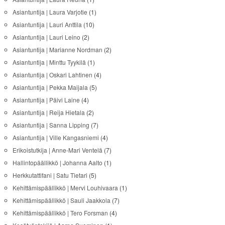
Asiantuntija | Laura Varjotie
(1)
Asiantuntija | Lauri Anttila
(10)
Asiantuntija | Lauri Leino
(2)
Asiantuntija | Marianne Nordman
(2)
Asiantuntija | Minttu Tyykilä
(1)
Asiantuntija | Oskari Lahtinen
(4)
Asiantuntija | Pekka Maijala
(5)
Asiantuntija | Päivi Laine
(4)
Asiantuntija | Reija Hietala
(2)
Asiantuntija | Sanna Lipping
(7)
Asiantuntija | Ville Kangasniemi
(4)
Erikoistutkija | Anne-Mari Ventelä
(7)
Hallintopäällikkö | Johanna Aalto
(1)
Herkkutattifani | Satu Tietari
(5)
Kehittämispäällikkö | Mervi Louhivaara
(1)
Kehittämispäällikkö | Sauli Jaakkola
(7)
Kehittämispäällikkö | Tero Forsman
(4)