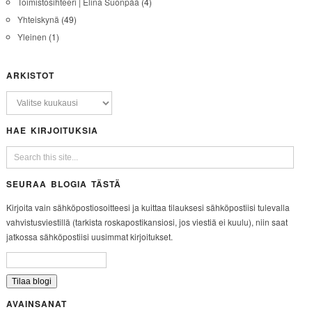
Toimistosihteeri | Elina Suonpää
(4)
Yhteiskynä
(49)
Yleinen
(1)
ARKISTOT
HAE KIRJOITUKSIA
SEURAA BLOGIA TÄSTÄ
Kirjoita vain sähköpostiosoitteesi ja kuittaa tilauksesi sähköpostiisi tulevalla
vahvistusviestillä (tarkista roskapostikansiosi, jos viestiä ei kuulu), niin saat
jatkossa sähköpostiisi uusimmat kirjoitukset.
AVAINSANAT