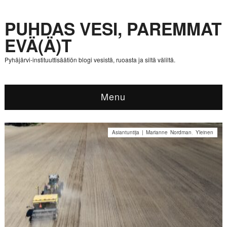
PUHDAS VESI, PAREMMAT
EVÄ(Ä)T
Pyhäjärvi-instituuttisäätiön blogi vesistä, ruoasta ja siltä väliltä.
Menu
Asiantuntija | Marianne Nordman
,
Yleinen