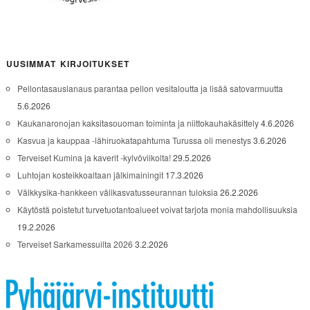
UUSIMMAT KIRJOITUKSET
Pellontasauslanaus parantaa pellon vesitaloutta ja lisää satovarmuutta
5.6.2026
Kaukanaronojan kaksitasouoman toiminta ja niittokauhakäsittely
4.6.2026
Kasvua ja kauppaa -lähiruokatapahtuma Turussa oli menestys
3.6.2026
Terveiset Kumina ja kaverit -kylvöviikolta!
29.5.2026
Luhtojan kosteikkoaltaan jälkimainingit
17.3.2026
Välkkysika-hankkeen välikasvatusseurannan tuloksia
26.2.2026
Käytöstä poistetut turvetuotantoalueet voivat tarjota monia mahdollisuuksia
19.2.2026
Terveiset Sarkamessuilta 2026
3.2.2026