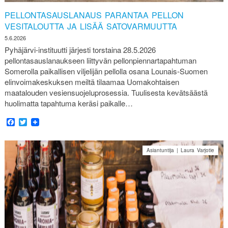
PELLONTASAUSLANAUS PARANTAA PELLON
VESITALOUTTA JA LISÄÄ SATOVARMUUTTA
5.6.2026
Pyhäjärvi-instituutti järjesti torstaina 28.5.2026
pellontasauslanaukseen liittyvän pellonpiennartapahtuman
Somerolla paikallisen viljelijän pellolla osana Lounais-Suomen
elinvoimakeskuksen meiltä tilaamaa Uomakohtaisen
maatalouden vesiensuojeluprosessia. Tuulisesta kevätsäästä
huolimatta tapahtuma keräsi paikalle…
Facebook
Twitter
Asiantuntija | Laura Varjotie