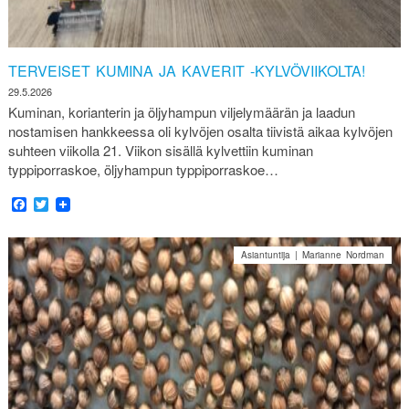
TERVEISET KUMINA JA KAVERIT -KYLVÖVIIKOLTA!
29.5.2026
Kuminan, korianterin ja öljyhampun viljelymäärän ja laadun
nostamisen hankkeessa oli kylvöjen osalta tiivistä aikaa kylvöjen
suhteen viikolla 21. Viikon sisällä kylvettiin kuminan
typpiporraskoe, öljyhampun typpiporraskoe…
Facebook
Twitter
Asiantuntija | Marianne Nordman