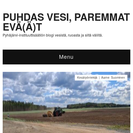
PUHDAS VESI, PAREMMAT
EVÄ(Ä)T
Pyhäjärvi-instituuttisäätiön blogi vesistä, ruoasta ja siltä väliltä.
Menu
Kesätyöntekijä | Aarne Suominen