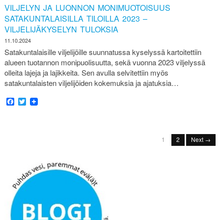
VILJELYN JA LUONNON MONIMUOTOISUUS
SATAKUNTALAISILLA TILOILLA 2023 –
VILJELIJÄKYSELYN TULOKSIA
11.10.2024
Satakuntalaisille viljelijöille suunnatussa kyselyssä kartoitettiin
alueen tuotannon monipuolisuutta, sekä vuonna 2023 viljelyssä
olleita lajeja ja lajikkeita. Sen avulla selvitettiin myös
satakuntalaisten viljelijöiden kokemuksia ja ajatuksia…
Facebook
Twitter
1
2
Next →