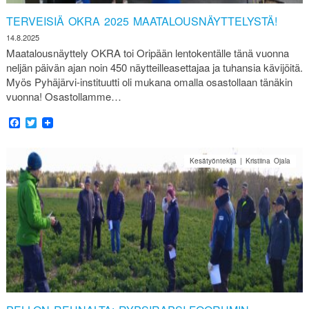
TERVEISIÄ OKRA 2025 MAATALOUSNÄYTTELYSTÄ!
14.8.2025
Maatalousnäyttely OKRA toi Oripään lentokentälle tänä vuonna
neljän päivän ajan noin 450 näytteilleasettajaa ja tuhansia kävijöitä.
Myös Pyhäjärvi-instituutti oli mukana omalla osastollaan tänäkin
vuonna! Osastollamme…
Facebook
Twitter
Kesätyöntekijä | Kristiina Ojala