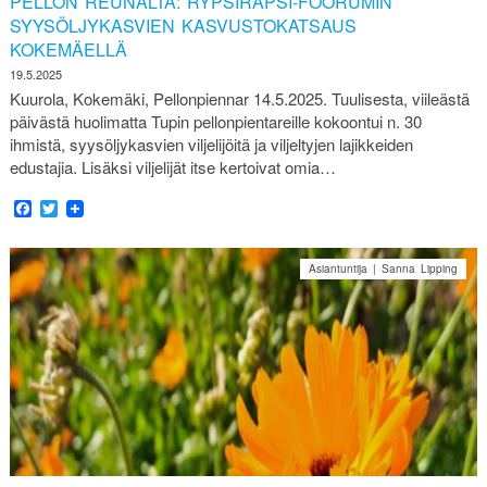
PELLON REUNALTA: RYPSIRAPSI-FOORUMIN
SYYSÖLJYKASVIEN KASVUSTOKATSAUS
KOKEMÄELLÄ
19.5.2025
Kuurola, Kokemäki, Pellonpiennar 14.5.2025. Tuulisesta, viileästä
päivästä huolimatta Tupin pellonpientareille kokoontui n. 30
ihmistä, syysöljykasvien viljelijöitä ja viljeltyjen lajikkeiden
edustajia. Lisäksi viljelijät itse kertoivat omia…
Facebook
Twitter
Asiantuntija | Sanna Lipping