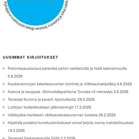
UUSIMMAT KIRJOITUKSET
Pellontasauslanaus parantaa pellon vesitaloutta ja lisää satovarmuutta
5.6.2026
Kaukanaronojan kaksitasouoman toiminta ja niittokauhakäsittely
4.6.2026
Kasvua ja kauppaa -lähiruokatapahtuma Turussa oli menestys
3.6.2026
Terveiset Kumina ja kaverit -kylvöviikolta!
29.5.2026
Luhtojan kosteikkoaltaan jälkimainingit
17.3.2026
Välkkysika-hankkeen välikasvatusseurannan tuloksia
26.2.2026
Käytöstä poistetut turvetuotantoalueet voivat tarjota monia mahdollisuuksia
19.2.2026
Terveiset Sarkamessuilta 2026
3.2.2026