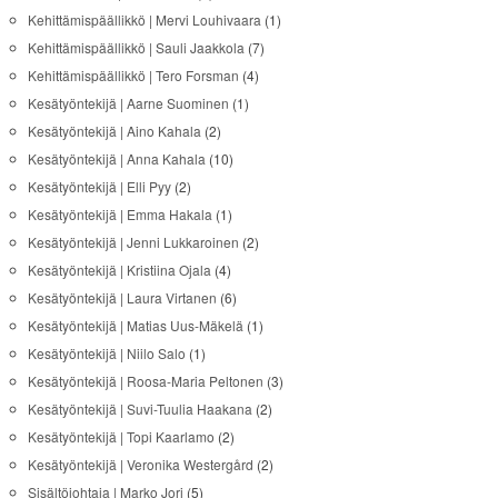
Kehittämispäällikkö | Mervi Louhivaara
(1)
Kehittämispäällikkö | Sauli Jaakkola
(7)
Kehittämispäällikkö | Tero Forsman
(4)
Kesätyöntekijä | Aarne Suominen
(1)
Kesätyöntekijä | Aino Kahala
(2)
Kesätyöntekijä | Anna Kahala
(10)
Kesätyöntekijä | Elli Pyy
(2)
Kesätyöntekijä | Emma Hakala
(1)
Kesätyöntekijä | Jenni Lukkaroinen
(2)
Kesätyöntekijä | Kristiina Ojala
(4)
Kesätyöntekijä | Laura Virtanen
(6)
Kesätyöntekijä | Matias Uus-Mäkelä
(1)
Kesätyöntekijä | Niilo Salo
(1)
Kesätyöntekijä | Roosa-Maria Peltonen
(3)
Kesätyöntekijä | Suvi-Tuulia Haakana
(2)
Kesätyöntekijä | Topi Kaarlamo
(2)
Kesätyöntekijä | Veronika Westergård
(2)
Sisältöjohtaja | Marko Jori
(5)