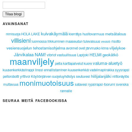
AVAINSANAT
kuivakäymälä
metsätalous
nimisuoja
HOLA LAKE
kierrätys
huoltovarmuus
villisieni
luonnossa liikkuminen
maaseudun tulevaisuus
risotto
vesistö
vesiensuojelun tehostamisohjelma
viljelykoe
avoimet ovet
järviruoko
kiina
Järvikalaa NAM!
HELMI
geokätkö
vibriot
vastuullisuus
Lapijoki
maanviljely
valuma-aluetyö
petla
karttapalvelut
kuore
kuusenkerkkäsiirappi
linssi
ennallistaminen
kuusenkerkkä
vadelmapiirakka
syysrapsi
hiilijalanjälki
peltorobotti
yrttivoi
Köyliönjärven suojeluyhdistys
seutuvesi
niittonäytös
monimuotoisuus
multavuus
satavesi
rypsirapsi-foorumi
svenska
rannalle
SEURAA MEITÄ FACEBOOKISSA