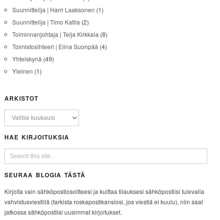
Suunnittelija | Harri Laaksonen
(1)
Suunnittelija | Timo Katila
(2)
Toiminnanjohtaja | Teija Kirkkala
(8)
Toimistosihteeri | Elina Suonpää
(4)
Yhteiskynä
(49)
Yleinen
(1)
ARKISTOT
HAE KIRJOITUKSIA
SEURAA BLOGIA TÄSTÄ
Kirjoita vain sähköpostiosoitteesi ja kuittaa tilauksesi sähköpostiisi tulevalla
vahvistusviestillä (tarkista roskapostikansiosi, jos viestiä ei kuulu), niin saat
jatkossa sähköpostiisi uusimmat kirjoitukset.