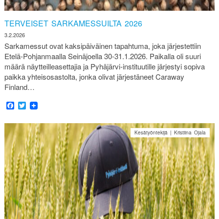
TERVEISET SARKAMESSUILTA 2026
3.2.2026
Sarkamessut ovat kaksipäiväinen tapahtuma, joka järjestettiin
Etelä-Pohjanmaalla Seinäjoella 30-31.1.2026. Paikalla oli suuri
määrä näytteilleasettajia ja Pyhäjärvi-instituutille järjestyi sopiva
paikka yhteisosastolta, jonka olivat järjestäneet Caraway
Finland…
Facebook
Twitter
Kesätyöntekijä | Kristiina Ojala