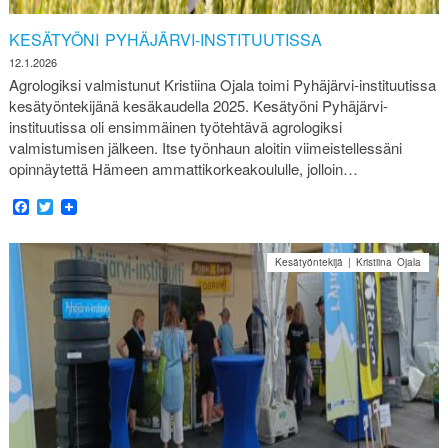
KESÄTYÖNI PYHÄJÄRVI-INSTITUUTISSA
12.1.2026
Agrologiksi valmistunut Kristiina Ojala toimi Pyhäjärvi-instituutissa
kesätyöntekijänä kesäkaudella 2025. Kesätyöni Pyhäjärvi-
instituutissa oli ensimmäinen työtehtävä agrologiksi
valmistumisen jälkeen. Itse työnhaun aloitin viimeistellessäni
opinnäytettä Hämeen ammattikorkeakoululle, jolloin…
Facebook
Twitter
Kesätyöntekijä | Kristiina Ojala