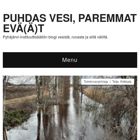
PUHDAS VESI, PAREMMAT
EVÄ(Ä)T
Pyhäjärvi-instituuttisäätiön blogi vesistä, ruoasta ja siltä väliltä.
Menu
Toiminnanjohtaja | Teija Kirkkala