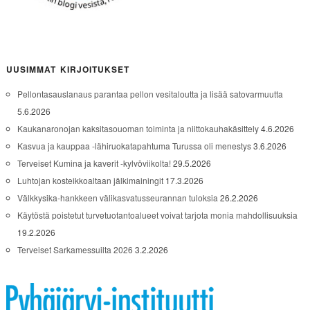
UUSIMMAT KIRJOITUKSET
Pellontasauslanaus parantaa pellon vesitaloutta ja lisää satovarmuutta
5.6.2026
Kaukanaronojan kaksitasouoman toiminta ja niittokauhakäsittely
4.6.2026
Kasvua ja kauppaa -lähiruokatapahtuma Turussa oli menestys
3.6.2026
Terveiset Kumina ja kaverit -kylvöviikolta!
29.5.2026
Luhtojan kosteikkoaltaan jälkimainingit
17.3.2026
Välkkysika-hankkeen välikasvatusseurannan tuloksia
26.2.2026
Käytöstä poistetut turvetuotantoalueet voivat tarjota monia mahdollisuuksia
19.2.2026
Terveiset Sarkamessuilta 2026
3.2.2026