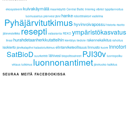
kuivakäymälä
ekosysteemi
maankäyttö
Central Baltic Interreg
vibriot
typpilannoitus
hanke
luomuasetus
pienvesi
järvi
robottitraktori
vadelma
Pyhäjärvitutkimus
hyvinvoivapossu
historia
risotto
resepti
ympäristökasvatus
jätevesiviikko
valasranta
REKO
hurahdetaanherkkutatteihin
rakennekalkitus
linssi
kierrätys
tiedote
rahoitus
innotori
isokierto
elintarviketeollisuus
linnusto
järvikalapihvi
kalastotutkimus
kuore
PJI30v
SatBioD
lähivesi
suurkeittiö
biopolttoaineet
luontopolku
luonnonantimet
virtaus
tutkimus
järviruoko
kalkitus
SEURAA MEITÄ FACEBOOKISSA