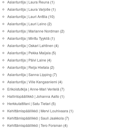
Asiantuntija | Laura Reuna
(1)
Asiantuntija | Laura Varjotie
(1)
Asiantuntija | Lauri Anttila
(10)
Asiantuntija | Lauri Leino
(2)
Asiantuntija | Marianne Nordman
(2)
Asiantuntija | Minttu Tyykilä
(1)
Asiantuntija | Oskari Lahtinen
(4)
Asiantuntija | Pekka Maijala
(5)
Asiantuntija | Päivi Laine
(4)
Asiantuntija | Reija Hietala
(2)
Asiantuntija | Sanna Lipping
(7)
Asiantuntija | Ville Kangasniemi
(4)
Erikoistutkija | Anne-Mari Ventelä
(7)
Hallintopäällikkö | Johanna Aalto
(1)
Herkkutattifani | Satu Tietari
(5)
Kehittämispäällikkö | Mervi Louhivaara
(1)
Kehittämispäällikkö | Sauli Jaakkola
(7)
Kehittämispäällikkö | Tero Forsman
(4)