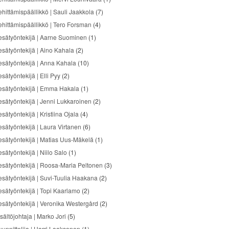
ehittämispäällikkö | Sauli Jaakkola
(7)
ehittämispäällikkö | Tero Forsman
(4)
esätyöntekijä | Aarne Suominen
(1)
esätyöntekijä | Aino Kahala
(2)
esätyöntekijä | Anna Kahala
(10)
sätyöntekijä | Elli Pyy
(2)
esätyöntekijä | Emma Hakala
(1)
esätyöntekijä | Jenni Lukkaroinen
(2)
sätyöntekijä | Kristiina Ojala
(4)
esätyöntekijä | Laura Virtanen
(6)
esätyöntekijä | Matias Uus-Mäkelä
(1)
sätyöntekijä | Niilo Salo
(1)
esätyöntekijä | Roosa-Maria Peltonen
(3)
esätyöntekijä | Suvi-Tuulia Haakana
(2)
esätyöntekijä | Topi Kaarlamo
(2)
esätyöntekijä | Veronika Westergård
(2)
sältöjohtaja | Marko Jori
(5)
uunnittelija | Harri Laaksonen
(1)