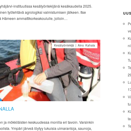
Pyhäjärvi-instituutissa kesätyöntekijänä kesäkaudella 2025.
inen työtehtävä agrologiksi valmistumisen jälkeen. Itse
UUS
ttä Hämeen ammattikorkeakoululle, jolloin…
P
ve
K
ni
Kesätyöntekijä | Aino Kahala
K
T
Te
2
L
1
V
tu
NALLA
K
t
n ja mökkiläisten keskuudessa monilla eri tavoin. Varsinkin
T
olista. Ympäri järveä löytyy lukuisia uimarantoja, saunoja,