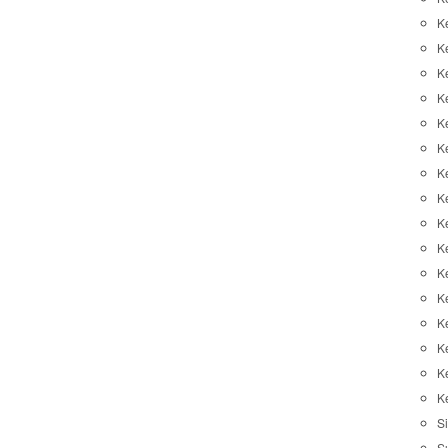
K
K
K
K
K
Ke
K
K
Ke
K
K
Ke
K
K
K
K
Si
S