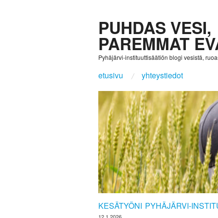
PUHDAS VESI,
PAREMMAT EV
Pyhäjärvi-instituuttisäätiön blogi vesistä, ruoast
etusivu
yhteystiedot
KESÄTYÖNI PYHÄJÄRVI-INSTI
12.1.2026