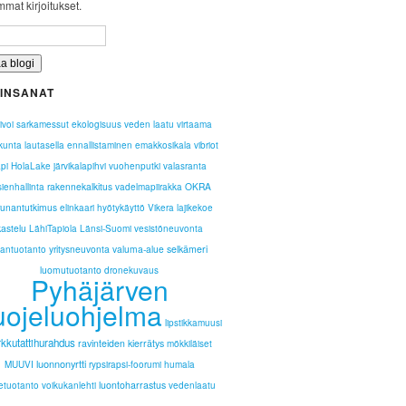
mat kirjoitukset.
INSANAT
tivoi
sarkamessut
ekologisuus
veden laatu
virtaama
kunta lautasella
ennallistaminen
emakkosikala
vibriot
äpi
HolaLake
järvikalapihvi
vuohenputki
valasranta
rakennekalkitus
OKRA
ienhallinta
vadelmapiirakka
runantutkimus
elinkaari
hyötykäyttö
Vikera
lajikekoe
kastelu
LähiTapiola Länsi-Suomi
vesistöneuvonta
yritysneuvonta
valuma-alue
selkämeri
hantuotanto
luomutuotanto
dronekuvaus
Pyhäjärven
uojeluohjelma
lipstikkamuusi
rkkutattihurahdus
ravinteiden kierrätys
mökkiläiset
luonnonyrtti
MUUVI
rypsirapsi-foorumi
humala
luontoharrastus
vetuotanto
voikukanlehti
vedenlaatu