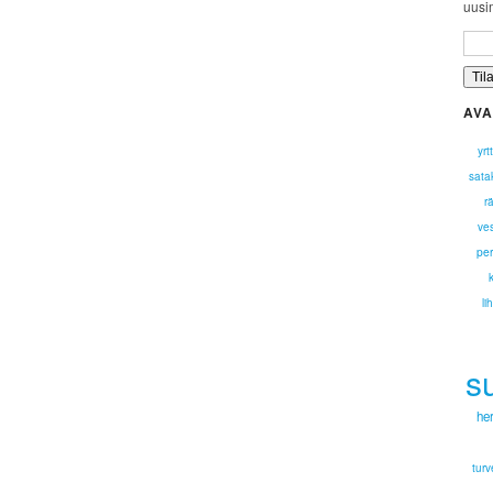
uusim
AVA
yrt
sata
r
ves
pe
li
s
he
tur