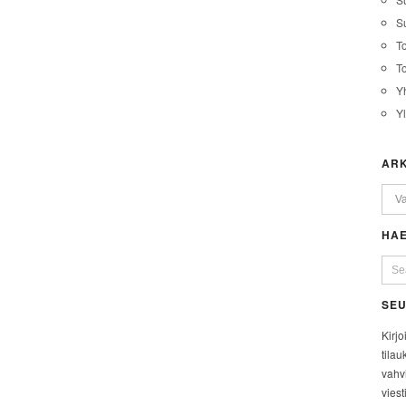
Su
T
T
Y
Y
ARK
HAE
SEU
Kirjo
tilau
vahvi
viest