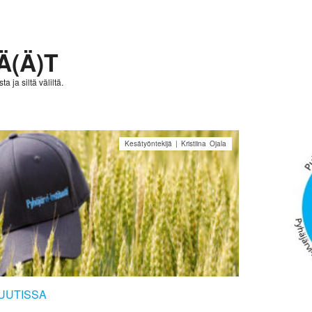
Ä(Ä)T
a ja siltä väliltä.
Kesätyöntekijä | Kristiina Ojala
TUUTISSA