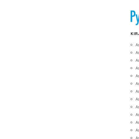
KIR
A
A
A
As
A
As
As
A
As
A
As
As
A