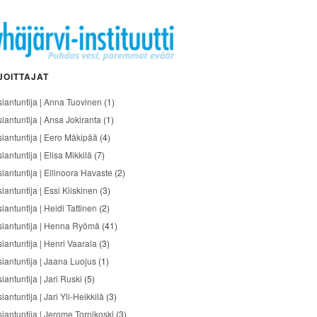
JOITTAJAT
siantuntija | Anna Tuovinen
(1)
siantuntija | Ansa Jokiranta
(1)
siantuntija | Eero Mäkipää
(4)
iantuntija | Elisa Mikkilä
(7)
siantuntija | Ellinoora Havaste
(2)
iantuntija | Essi Kiiskinen
(3)
iantuntija | Heidi Tattinen
(2)
siantuntija | Henna Ryömä
(41)
iantuntija | Henri Vaarala
(3)
siantuntija | Jaana Luojus
(1)
iantuntija | Jari Ruski
(5)
iantuntija | Jari Yli-Heikkilä
(3)
siantuntija | Jerome Tornikoski
(3)