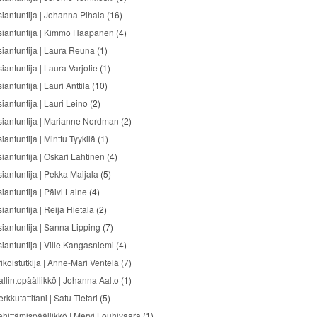
siantuntija | Johanna Pihala
(16)
siantuntija | Kimmo Haapanen
(4)
siantuntija | Laura Reuna
(1)
iantuntija | Laura Varjotie
(1)
iantuntija | Lauri Anttila
(10)
iantuntija | Lauri Leino
(2)
siantuntija | Marianne Nordman
(2)
iantuntija | Minttu Tyykilä
(1)
siantuntija | Oskari Lahtinen
(4)
siantuntija | Pekka Maijala
(5)
iantuntija | Päivi Laine
(4)
iantuntija | Reija Hietala
(2)
siantuntija | Sanna Lipping
(7)
siantuntija | Ville Kangasniemi
(4)
ikoistutkija | Anne-Mari Ventelä
(7)
allintopäällikkö | Johanna Aalto
(1)
rkkutattifani | Satu Tietari
(5)
ehittämispäällikkö | Mervi Louhivaara
(1)