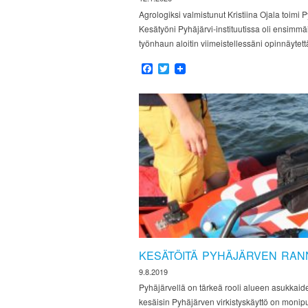
Agrologiksi valmistunut Kristiina Ojala toimi 
Kesätyöni Pyhäjärvi-instituutissa oli ensimmä
työnhaun aloitin viimeistellessäni opinnäyte
Facebook
Twitter
KESÄTÖITÄ PYHÄJÄRVEN RAN
9.8.2019
Pyhäjärvellä on tärkeä rooli alueen asukkaide
kesäisin Pyhäjärven virkistyskäyttö on monipu