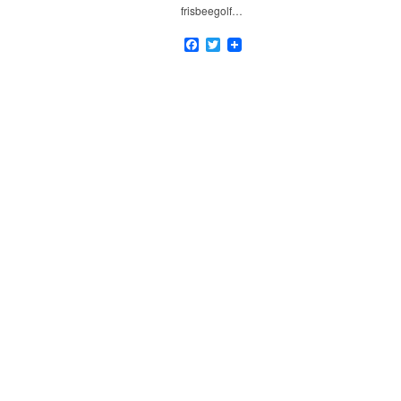
frisbeegolf…
Facebook
Twitter