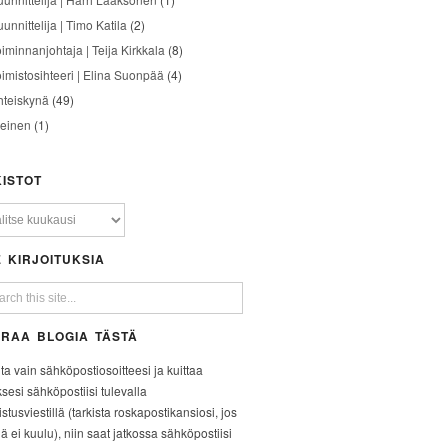
unnittelija | Timo Katila
(2)
oiminnanjohtaja | Teija Kirkkala
(8)
oimistosihteeri | Elina Suonpää
(4)
hteiskynä
(49)
leinen
(1)
ISTOT
 KIRJOITUKSIA
RAA BLOGIA TÄSTÄ
ita vain sähköpostiosoitteesi ja kuittaa
ksesi sähköpostiisi tulevalla
stusviestillä (tarkista roskapostikansiosi, jos
iä ei kuulu), niin saat jatkossa sähköpostiisi