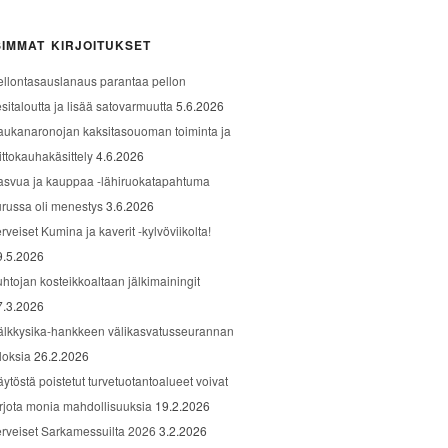
IMMAT KIRJOITUKSET
ellontasauslanaus parantaa pellon
sitaloutta ja lisää satovarmuutta
5.6.2026
aukanaronojan kaksitasouoman toiminta ja
ittokauhakäsittely
4.6.2026
asvua ja kauppaa -lähiruokatapahtuma
urussa oli menestys
3.6.2026
rveiset Kumina ja kaverit -kylvöviikolta!
9.5.2026
uhtojan kosteikkoaltaan jälkimainingit
7.3.2026
älkkysika-hankkeen välikasvatusseurannan
loksia
26.2.2026
äytöstä poistetut turvetuotantoalueet voivat
arjota monia mahdollisuuksia
19.2.2026
erveiset Sarkamessuilta 2026
3.2.2026