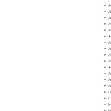
A
A
A
As
As
As
A
As
A
A
As
As
A
A
Er
H
He
K