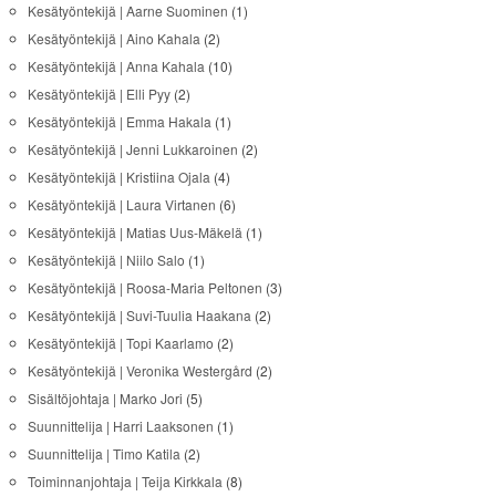
Kesätyöntekijä | Aarne Suominen
(1)
Kesätyöntekijä | Aino Kahala
(2)
Kesätyöntekijä | Anna Kahala
(10)
Kesätyöntekijä | Elli Pyy
(2)
Kesätyöntekijä | Emma Hakala
(1)
Kesätyöntekijä | Jenni Lukkaroinen
(2)
Kesätyöntekijä | Kristiina Ojala
(4)
Kesätyöntekijä | Laura Virtanen
(6)
Kesätyöntekijä | Matias Uus-Mäkelä
(1)
Kesätyöntekijä | Niilo Salo
(1)
Kesätyöntekijä | Roosa-Maria Peltonen
(3)
Kesätyöntekijä | Suvi-Tuulia Haakana
(2)
Kesätyöntekijä | Topi Kaarlamo
(2)
Kesätyöntekijä | Veronika Westergård
(2)
Sisältöjohtaja | Marko Jori
(5)
Suunnittelija | Harri Laaksonen
(1)
Suunnittelija | Timo Katila
(2)
Toiminnanjohtaja | Teija Kirkkala
(8)