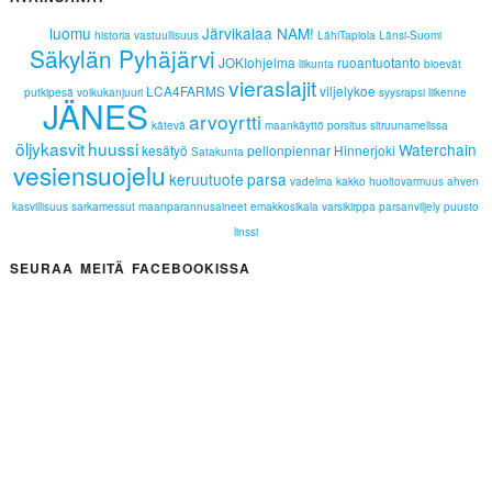
luomu
Järvikalaa NAM!
historia
vastuullisuus
LähiTapiola Länsi-Suomi
Säkylän Pyhäjärvi
JOKIohjelma
ruoantuotanto
liikunta
bioevät
vieraslajit
LCA4FARMS
viljelykoe
putkipesä
voikukanjuuri
syysrapsi
liikenne
JÄNES
arvoyrtti
kätevä
maankäyttö
porsitus
sitruunamelissa
öljykasvit
huussi
Waterchain
kesätyö
pellonpiennar
Hinnerjoki
Satakunta
vesiensuojelu
keruutuote
parsa
vadelma
kakko
huoltovarmuus
ahven
kasvillisuus
sarkamessut
maanparannusaineet
emakkosikala
varsikirppa
parsanviljely
puusto
linssi
SEURAA MEITÄ FACEBOOKISSA