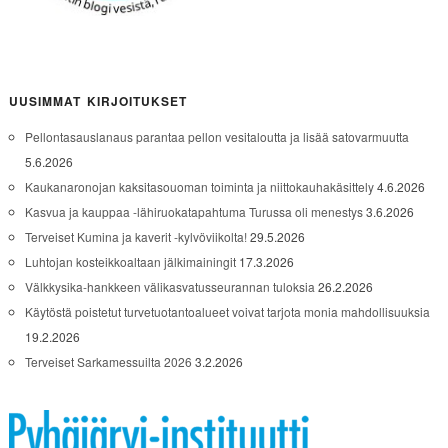
UUSIMMAT KIRJOITUKSET
Pellontasauslanaus parantaa pellon vesitaloutta ja lisää satovarmuutta
5.6.2026
Kaukanaronojan kaksitasouoman toiminta ja niittokauhakäsittely
4.6.2026
Kasvua ja kauppaa -lähiruokatapahtuma Turussa oli menestys
3.6.2026
Terveiset Kumina ja kaverit -kylvöviikolta!
29.5.2026
Luhtojan kosteikkoaltaan jälkimainingit
17.3.2026
Välkkysika-hankkeen välikasvatusseurannan tuloksia
26.2.2026
Käytöstä poistetut turvetuotantoalueet voivat tarjota monia mahdollisuuksia
19.2.2026
Terveiset Sarkamessuilta 2026
3.2.2026