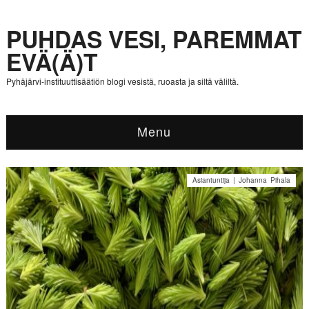
PUHDAS VESI, PAREMMAT
EVÄ(Ä)T
Pyhäjärvi-instituuttisäätiön blogi vesistä, ruoasta ja siltä väliltä.
Menu
Asiantuntija | Johanna Pihala