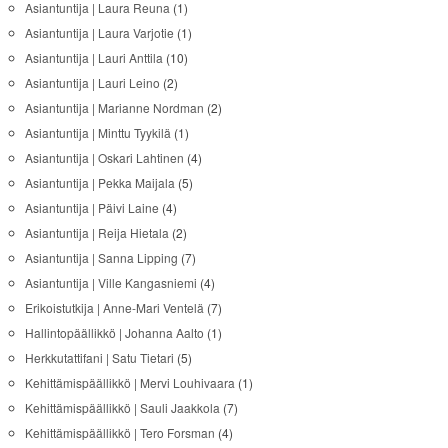
Asiantuntija | Laura Reuna
(1)
Asiantuntija | Laura Varjotie
(1)
Asiantuntija | Lauri Anttila
(10)
Asiantuntija | Lauri Leino
(2)
Asiantuntija | Marianne Nordman
(2)
Asiantuntija | Minttu Tyykilä
(1)
Asiantuntija | Oskari Lahtinen
(4)
Asiantuntija | Pekka Maijala
(5)
Asiantuntija | Päivi Laine
(4)
Asiantuntija | Reija Hietala
(2)
Asiantuntija | Sanna Lipping
(7)
Asiantuntija | Ville Kangasniemi
(4)
Erikoistutkija | Anne-Mari Ventelä
(7)
Hallintopäällikkö | Johanna Aalto
(1)
Herkkutattifani | Satu Tietari
(5)
Kehittämispäällikkö | Mervi Louhivaara
(1)
Kehittämispäällikkö | Sauli Jaakkola
(7)
Kehittämispäällikkö | Tero Forsman
(4)