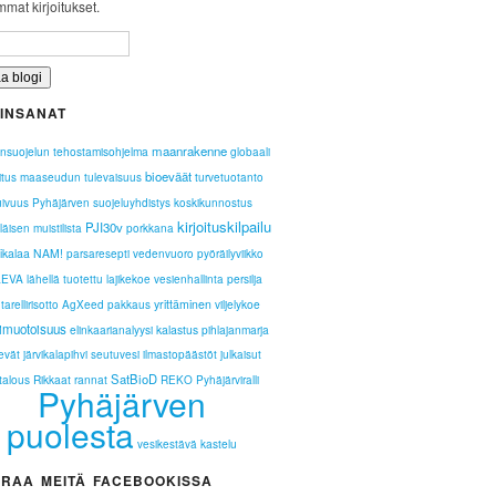
mat kirjoitukset.
INSANAT
maanrakenne
ensuojelun tehostamisohjelma
globaali
bioeväät
itus
maaseudun tulevaisuus
turvetuotanto
uivuus
Pyhäjärven suojeluyhdistys
koskikunnostus
kirjoituskilpailu
PJI30v
läisen muistilista
porkkana
vikalaa NAM!
parsaresepti
vedenvuoro
pyöräilyviikko
LEVA
persilja
lähellä tuotettu
lajikekoe
vesienhallinta
yrittäminen
viljelykoe
tarellirisotto
AgXeed
pakkaus
imuotoisuus
elinkaarianalyysi
kalastus
pihlajanmarja
evät
järvikalapihvi
seutuvesi
ilmastopäästöt
julkaisut
SatBioD
talous
Rikkaat rannat
REKO
Pyhäjärviralli
Pyhäjärven
puolesta
kastelu
vesikestävä
RAA MEITÄ FACEBOOKISSA