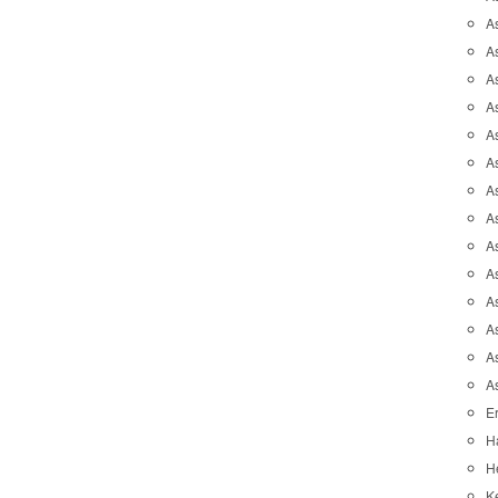
A
A
A
As
As
As
A
As
A
A
As
As
A
A
Er
H
He
K