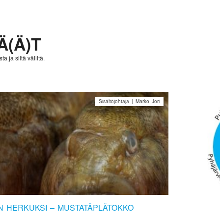
Ä(Ä)T
a ja siltä väliltä.
Sisältöjohtaja | Marko Jori
N HERKUKSI – MUSTATÄPLÄTOKKO