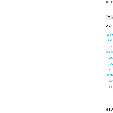
uusim
AVA
vesi
kalk
k
mökki
Jär
TU
kan
mon
bio
bio
SEU