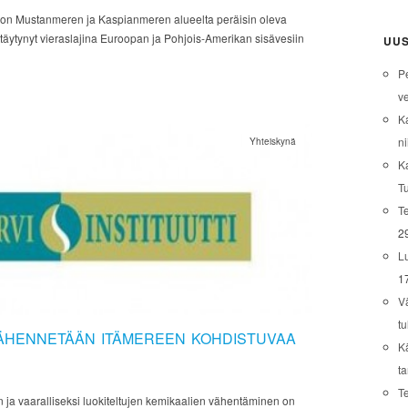
on Mustanmeren ja Kaspianmeren alueelta peräisin oleva
ttäytynyt vieraslajina Euroopan ja Pohjois-Amerikan sisävesiin
UUS
P
ve
K
ni
Yhteiskynä
K
T
Te
2
L
1
V
tu
ÄHENNETÄÄN ITÄMEREEN KOHDISTUVAA
K
t
T
n ja vaaralliseksi luokiteltujen kemikaalien vähentäminen on