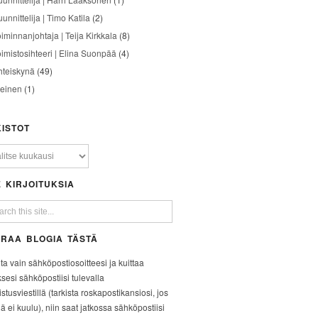
unnittelija | Timo Katila
(2)
oiminnanjohtaja | Teija Kirkkala
(8)
oimistosihteeri | Elina Suonpää
(4)
hteiskynä
(49)
leinen
(1)
ISTOT
 KIRJOITUKSIA
RAA BLOGIA TÄSTÄ
ita vain sähköpostiosoitteesi ja kuittaa
ksesi sähköpostiisi tulevalla
stusviestillä (tarkista roskapostikansiosi, jos
iä ei kuulu), niin saat jatkossa sähköpostiisi