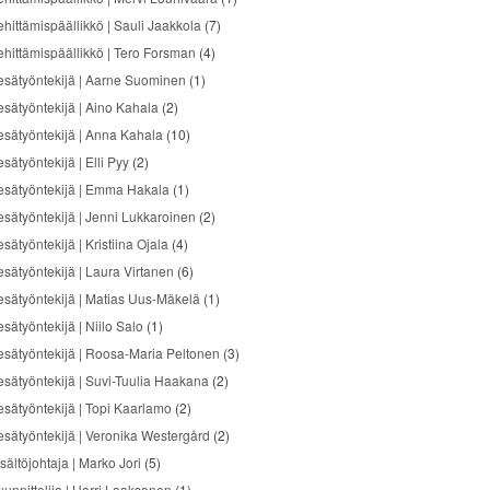
ehittämispäällikkö | Sauli Jaakkola
(7)
ehittämispäällikkö | Tero Forsman
(4)
esätyöntekijä | Aarne Suominen
(1)
esätyöntekijä | Aino Kahala
(2)
esätyöntekijä | Anna Kahala
(10)
sätyöntekijä | Elli Pyy
(2)
esätyöntekijä | Emma Hakala
(1)
esätyöntekijä | Jenni Lukkaroinen
(2)
sätyöntekijä | Kristiina Ojala
(4)
esätyöntekijä | Laura Virtanen
(6)
esätyöntekijä | Matias Uus-Mäkelä
(1)
sätyöntekijä | Niilo Salo
(1)
esätyöntekijä | Roosa-Maria Peltonen
(3)
esätyöntekijä | Suvi-Tuulia Haakana
(2)
esätyöntekijä | Topi Kaarlamo
(2)
esätyöntekijä | Veronika Westergård
(2)
sältöjohtaja | Marko Jori
(5)
uunnittelija | Harri Laaksonen
(1)