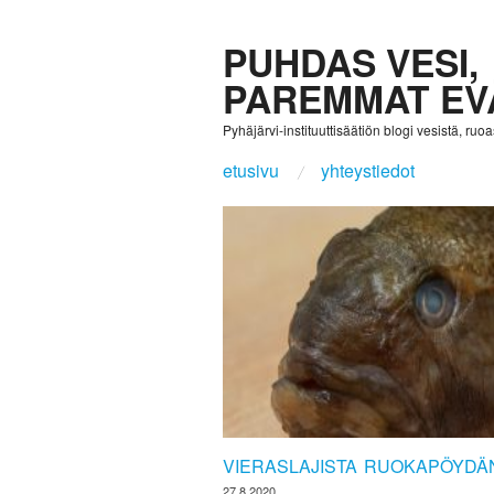
PUHDAS VESI,
PAREMMAT EV
Pyhäjärvi-instituuttisäätiön blogi vesistä, ruoast
etusivu
yhteystiedot
VIERASLAJISTA RUOKAPÖYDÄ
27.8.2020