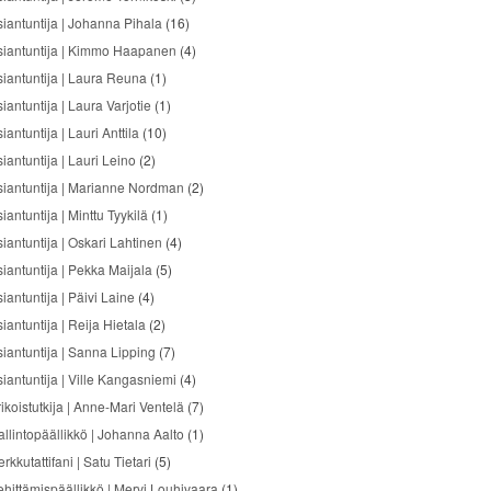
siantuntija | Johanna Pihala
(16)
siantuntija | Kimmo Haapanen
(4)
siantuntija | Laura Reuna
(1)
iantuntija | Laura Varjotie
(1)
iantuntija | Lauri Anttila
(10)
iantuntija | Lauri Leino
(2)
siantuntija | Marianne Nordman
(2)
iantuntija | Minttu Tyykilä
(1)
siantuntija | Oskari Lahtinen
(4)
siantuntija | Pekka Maijala
(5)
iantuntija | Päivi Laine
(4)
iantuntija | Reija Hietala
(2)
siantuntija | Sanna Lipping
(7)
siantuntija | Ville Kangasniemi
(4)
ikoistutkija | Anne-Mari Ventelä
(7)
allintopäällikkö | Johanna Aalto
(1)
rkkutattifani | Satu Tietari
(5)
ehittämispäällikkö | Mervi Louhivaara
(1)