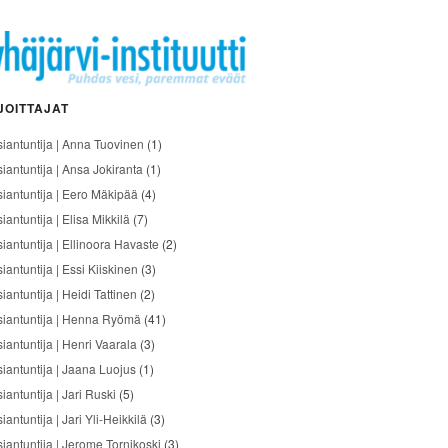
JOITTAJAT
siantuntija | Anna Tuovinen
(1)
siantuntija | Ansa Jokiranta
(1)
siantuntija | Eero Mäkipää
(4)
iantuntija | Elisa Mikkilä
(7)
siantuntija | Ellinoora Havaste
(2)
iantuntija | Essi Kiiskinen
(3)
iantuntija | Heidi Tattinen
(2)
siantuntija | Henna Ryömä
(41)
iantuntija | Henri Vaarala
(3)
siantuntija | Jaana Luojus
(1)
iantuntija | Jari Ruski
(5)
iantuntija | Jari Yli-Heikkilä
(3)
siantuntija | Jerome Tornikoski
(3)