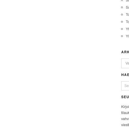
Su
T
T
Y
Y
ARK
HAE
SEU
Kirjo
tilau
vahvi
viest