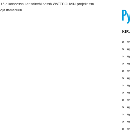
2015 alkaneessa kansainvälisessä WATERCHAIN-projektissa
töjä Itämereen…
KIR
A
A
A
As
A
As
As
A
As
A
As
As
A