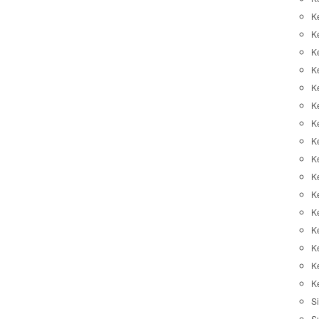
K
K
K
K
K
Ke
K
K
Ke
K
K
Ke
K
K
K
K
Si
S