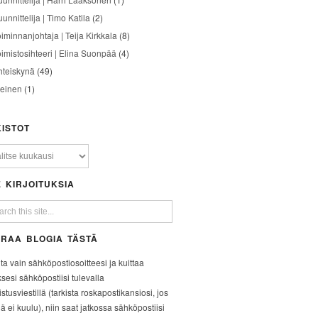
unnittelija | Timo Katila
(2)
oiminnanjohtaja | Teija Kirkkala
(8)
oimistosihteeri | Elina Suonpää
(4)
hteiskynä
(49)
leinen
(1)
ISTOT
 KIRJOITUKSIA
RAA BLOGIA TÄSTÄ
ita vain sähköpostiosoitteesi ja kuittaa
ksesi sähköpostiisi tulevalla
stusviestillä (tarkista roskapostikansiosi, jos
iä ei kuulu), niin saat jatkossa sähköpostiisi