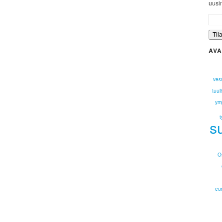
uusim
AVA
ves
tuul
ymp
t
s
O
eu