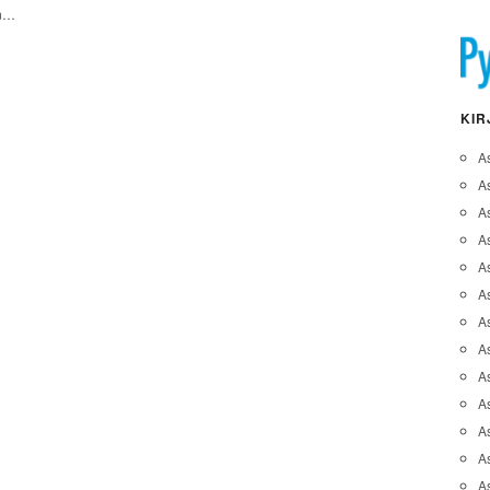
in…
KIR
A
A
A
As
A
As
As
A
As
A
As
As
A