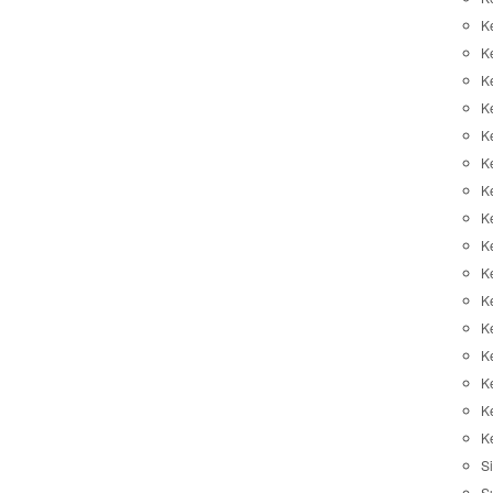
K
K
K
K
K
Ke
K
K
Ke
K
K
Ke
K
K
K
K
Si
S