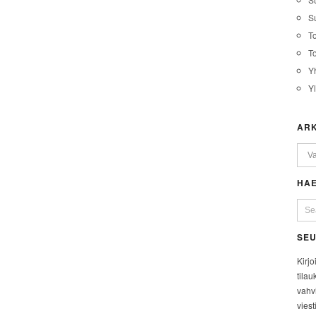
Su
T
T
Y
Y
ARK
HAE
SEU
Kirjo
tilau
vahvi
viest