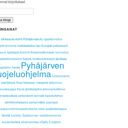
mat kirjoitukset.
INSANAT
elinkaariarviointi
Pyhäjärviseutu
typpilannoitus
Eurajoki
hoitokalastus
istöneuvonta
räpi
palkokasvit
isuus
rypsirapsi-foorumi
ilmastovaikutukset
tunnustus
järvikala
äristöinvestointi
Säkylä
herkkutattiresepti
Pyhäjärven
hanke
yppiteho
uojeluohjelma
turvetuotanto
vesitalous
linssi
biokaasu
maaperä
laidunnus
perunantutkimus
suuskauppa Keula
järvikalapihvi
emakkosikala
peltorobotti
rannalle
kasvitutkimus
sähkökoekalastus
parsanviljely
syysrapsi
tulva
suojelutempaus
roopanunioninosarahoittama
lähellä tuotettu
Satakunnan vesistöneuvonta
viljely
kuusenkerkkä
ahvenanmaa
Eurajoen