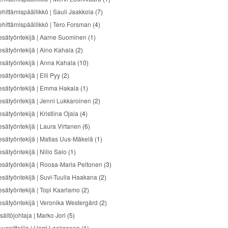
ehittämispäällikkö | Sauli Jaakkola
(7)
ehittämispäällikkö | Tero Forsman
(4)
esätyöntekijä | Aarne Suominen
(1)
esätyöntekijä | Aino Kahala
(2)
esätyöntekijä | Anna Kahala
(10)
sätyöntekijä | Elli Pyy
(2)
esätyöntekijä | Emma Hakala
(1)
esätyöntekijä | Jenni Lukkaroinen
(2)
sätyöntekijä | Kristiina Ojala
(4)
esätyöntekijä | Laura Virtanen
(6)
esätyöntekijä | Matias Uus-Mäkelä
(1)
sätyöntekijä | Niilo Salo
(1)
esätyöntekijä | Roosa-Maria Peltonen
(3)
esätyöntekijä | Suvi-Tuulia Haakana
(2)
esätyöntekijä | Topi Kaarlamo
(2)
esätyöntekijä | Veronika Westergård
(2)
sältöjohtaja | Marko Jori
(5)
uunnittelija | Harri Laaksonen
(1)