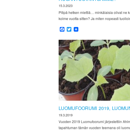
15.3.2023
Pitipä hetken miettiä… minkälaisia olivat ne k
kolme vuotta sitten? Ja miten nopeasti tuollo
Facebook
Twitter
LUOMUFOORUMI 2019, LUOMU
19.3.2019
Vuoden 2019 Luomufoorumi järjestettiin Ahlm
tapahtuman tämän vuoden teemana oli luomun