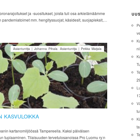
oronarajoitukset ja -suositukset, joista tuli osa arkielämäämme
UUS
in pandemiatoimet mm. hengityssuojat, käsidesit, suojapleksit,…
P
ve
K
ni
Asiantuntija | Johanna Pihala
,
Asiantuntija | Pekka Maijala
K
T
Te
2
L
1
V
tu
N KASVULOIKKA
K
t
anin kartanomiljöössä Tampereella. Kaksi päiväisen
T
 tuplaaminen. Tilaisuuden tervetulosanoissa Pro Luomu ry:n