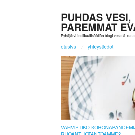
PUHDAS VESI,
PAREMMAT EV
Pyhäjärvi-instituuttisäätiön blogi vesistä, ruoast
etusivu
yhteystiedot
VAHVISTIKO KORONAPANDEMIA
RUOANTUOTANTOAMME?