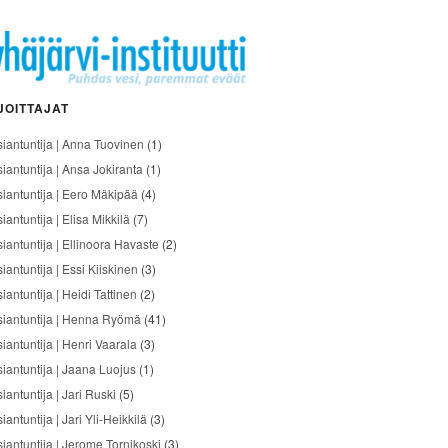
JOITTAJAT
siantuntija | Anna Tuovinen
(1)
siantuntija | Ansa Jokiranta
(1)
siantuntija | Eero Mäkipää
(4)
iantuntija | Elisa Mikkilä
(7)
siantuntija | Ellinoora Havaste
(2)
iantuntija | Essi Kiiskinen
(3)
iantuntija | Heidi Tattinen
(2)
siantuntija | Henna Ryömä
(41)
iantuntija | Henri Vaarala
(3)
siantuntija | Jaana Luojus
(1)
iantuntija | Jari Ruski
(5)
iantuntija | Jari Yli-Heikkilä
(3)
siantuntija | Jerome Tornikoski
(3)