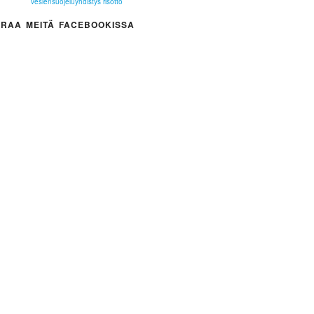
vesiensuojeluyhdistys
risotto
RAA MEITÄ FACEBOOKISSA