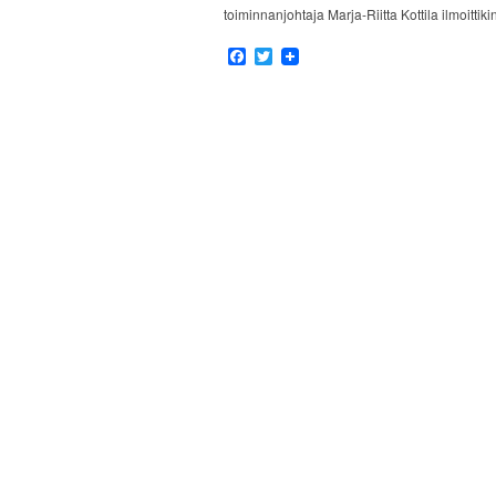
toiminnanjohtaja Marja-Riitta Kottila ilmoittik
Facebook
Twitter