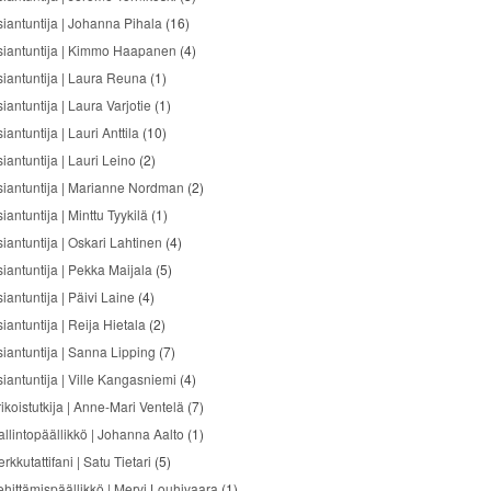
siantuntija | Johanna Pihala
(16)
siantuntija | Kimmo Haapanen
(4)
siantuntija | Laura Reuna
(1)
iantuntija | Laura Varjotie
(1)
iantuntija | Lauri Anttila
(10)
iantuntija | Lauri Leino
(2)
siantuntija | Marianne Nordman
(2)
iantuntija | Minttu Tyykilä
(1)
siantuntija | Oskari Lahtinen
(4)
siantuntija | Pekka Maijala
(5)
iantuntija | Päivi Laine
(4)
iantuntija | Reija Hietala
(2)
siantuntija | Sanna Lipping
(7)
siantuntija | Ville Kangasniemi
(4)
ikoistutkija | Anne-Mari Ventelä
(7)
allintopäällikkö | Johanna Aalto
(1)
rkkutattifani | Satu Tietari
(5)
ehittämispäällikkö | Mervi Louhivaara
(1)