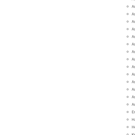
A
A
A
As
As
As
A
As
A
A
As
As
A
A
Er
H
He
K