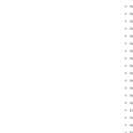
A
A
A
As
As
As
A
As
A
A
As
As
A
A
Er
H
He
K