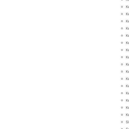
K
K
K
K
K
Ke
K
K
Ke
K
K
Ke
K
K
K
K
Si
S