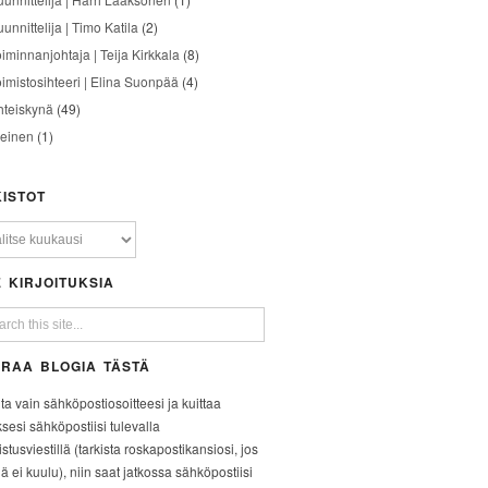
unnittelija | Timo Katila
(2)
oiminnanjohtaja | Teija Kirkkala
(8)
oimistosihteeri | Elina Suonpää
(4)
hteiskynä
(49)
leinen
(1)
ISTOT
 KIRJOITUKSIA
RAA BLOGIA TÄSTÄ
ita vain sähköpostiosoitteesi ja kuittaa
ksesi sähköpostiisi tulevalla
stusviestillä (tarkista roskapostikansiosi, jos
iä ei kuulu), niin saat jatkossa sähköpostiisi