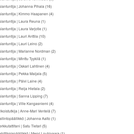
siantuntija | Johanna Pihala
(16)
siantuntija | Kimmo Haapanen
(4)
siantuntija | Laura Reuna
(1)
iantuntija | Laura Varjotie
(1)
iantuntija | Lauri Anttila
(10)
iantuntija | Lauri Leino
(2)
siantuntija | Marianne Nordman
(2)
iantuntija | Minttu Tyykilä
(1)
siantuntija | Oskari Lahtinen
(4)
siantuntija | Pekka Maijala
(5)
iantuntija | Päivi Laine
(4)
iantuntija | Reija Hietala
(2)
siantuntija | Sanna Lipping
(7)
siantuntija | Ville Kangasniemi
(4)
ikoistutkija | Anne-Mari Ventelä
(7)
allintopäällikkö | Johanna Aalto
(1)
rkkutattifani | Satu Tietari
(5)
ehittämispäällikkö | Mervi Louhivaara
(1)