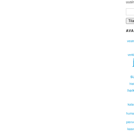
uusim
AVA
vesir
verk
s
his
herk
kala
huma
pienv
kasv