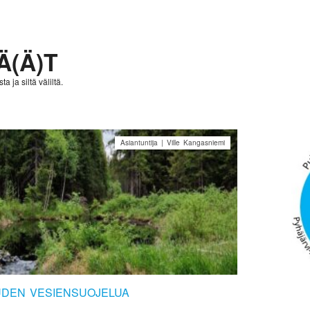
Ä(Ä)T
a ja siltä väliltä.
Asiantuntija | Ville Kangasniemi
UDEN VESIENSUOJELUA