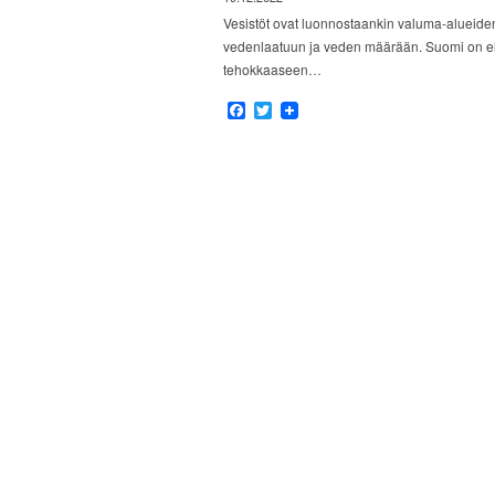
Vesistöt ovat luonnostaankin valuma-alueiden
vedenlaatuun ja veden määrään. Suomi on elä
tehokkaaseen…
Facebook
Twitter