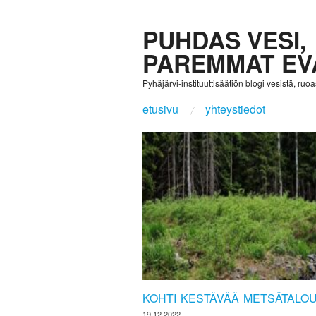
PUHDAS VESI,
PAREMMAT EV
Pyhäjärvi-instituuttisäätiön blogi vesistä, ruoast
etusivu
yhteystiedot
KOHTI KESTÄVÄÄ METSÄTALO
19.12.2022