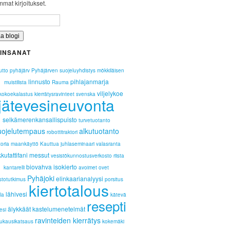
mat kirjoitukset.
INSANAT
utto
pyhäjärv
Pyhäjärven suojeluyhdistys
mökkiläisen
linnusto
pihlajanmarja
muistilista
Rauma
viljelykoe
kokoekalastus
kierrätysravinteet
svenska
jätevesineuvonta
selkämerenkansallispuisto
turvetuotanto
uojelutempaus
alkutuotanto
robottitraktori
toria
maankäyttö
Kauttua
juhlaseminaari
valasranta
kutattifani
messut
vesistökunnostusverkosto
riista
biovahva
isokierto
kantarelli
avoimet ovet
Pyhäjoki
elinkaarianalyysi
stotutkimus
porsitus
kiertotalous
lähivesi
la
kätevä
resepti
älykkäät kastelumenetelmät
esi
ravinteiden kierrätys
ukausikatsaus
kokemäki