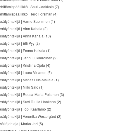
ehittämispäällikkö | Sauli Jaakkola
(7)
ehittämispäällikkö | Tero Forsman
(4)
esätyöntekijä | Aarne Suominen
(1)
esätyöntekijä | Aino Kahala
(2)
esätyöntekijä | Anna Kahala
(10)
sätyöntekijä | Elli Pyy
(2)
esätyöntekijä | Emma Hakala
(1)
esätyöntekijä | Jenni Lukkaroinen
(2)
sätyöntekijä | Kristiina Ojala
(4)
esätyöntekijä | Laura Virtanen
(6)
esätyöntekijä | Matias Uus-Mäkelä
(1)
sätyöntekijä | Niilo Salo
(1)
esätyöntekijä | Roosa-Maria Peltonen
(3)
esätyöntekijä | Suvi-Tuulia Haakana
(2)
esätyöntekijä | Topi Kaarlamo
(2)
esätyöntekijä | Veronika Westergård
(2)
sältöjohtaja | Marko Jori
(5)
uunnittelija | Harri Laaksonen
(1)