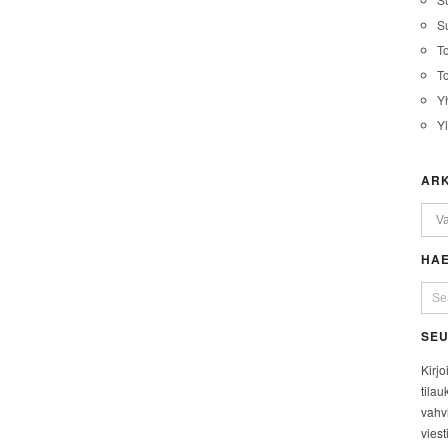
Su
T
T
Y
Y
ARK
HAE
SEU
Kirjo
tilau
vahvi
viest