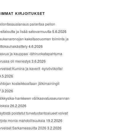
IMMAT KIRJOITUKSET
ellontasauslanaus parantaa pellon
sitaloutta ja lisää satovarmuutta
5.6.2026
aukanaronojan kaksitasouoman toiminta ja
ittokauhakäsittely
4.6.2026
asvua ja kauppaa -lähiruokatapahtuma
urussa oli menestys
3.6.2026
rveiset Kumina ja kaverit -kylvöviikolta!
9.5.2026
uhtojan kosteikkoaltaan jälkimainingit
7.3.2026
älkkysika-hankkeen välikasvatusseurannan
loksia
26.2.2026
äytöstä poistetut turvetuotantoalueet voivat
arjota monia mahdollisuuksia
19.2.2026
erveiset Sarkamessuilta 2026
3.2.2026