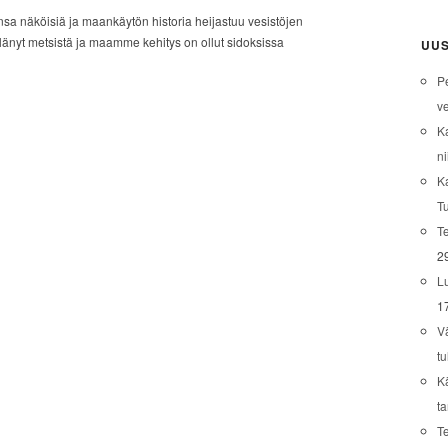
sa näköisiä ja maankäytön historia heijastuu vesistöjen
nyt metsistä ja maamme kehitys on ollut sidoksissa
UUS
P
ve
K
ni
K
T
Te
2
L
1
V
tu
K
t
T