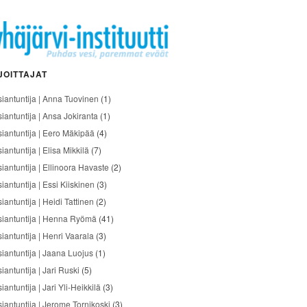
JOITTAJAT
siantuntija | Anna Tuovinen
(1)
siantuntija | Ansa Jokiranta
(1)
siantuntija | Eero Mäkipää
(4)
iantuntija | Elisa Mikkilä
(7)
siantuntija | Ellinoora Havaste
(2)
iantuntija | Essi Kiiskinen
(3)
iantuntija | Heidi Tattinen
(2)
siantuntija | Henna Ryömä
(41)
iantuntija | Henri Vaarala
(3)
siantuntija | Jaana Luojus
(1)
iantuntija | Jari Ruski
(5)
iantuntija | Jari Yli-Heikkilä
(3)
siantuntija | Jerome Tornikoski
(3)