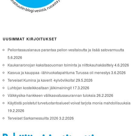
UUSIMMAT KIRJOITUKSET
Pellontasauslanaus parantaa pellon vesitaloutta ja lisää satovarmuutta
5.6.2026
Kaukanaronojan kaksitasouoman toiminta ja niittokauhakäsittely
4.6.2026
Kasvua ja kauppaa -lähiruokatapahtuma Turussa oli menestys
3.6.2026
Terveiset Kumina ja kaverit -kylvöviikolta!
29.5.2026
Luhtojan kosteikkoaltaan jälkimainingit
17.3.2026
Välkkysika-hankkeen välikasvatusseurannan tuloksia
26.2.2026
Käytöstä poistetut turvetuotantoalueet voivat tarjota monia mahdollisuuksia
19.2.2026
Terveiset Sarkamessuilta 2026
3.2.2026