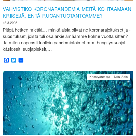
VAHVISTIKO KORONAPANDEMIA MEITÄ KOHTAAMAAN
KRIISEJÄ, ENTÄ RUOANTUOTANTOAMME?
15.3.2023
Pitipä hetken miettiä… minkälaisia olivat ne koronarajoitukset ja -
suositukset, joista tuli osa arkielämäämme kolme vuotta sitten?
Ja miten nopeasti tuolloin pandemiatoimet mm. hengityssuojat,
käsidesit, suojapleksit,…
Facebook
Twitter
Kesätyöntekijä | Niilo Salo