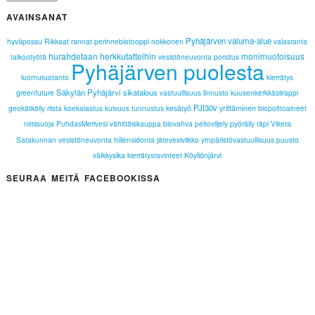
AVAINSANAT
Pyhäjärven valuma-alue
hyväpossu
Rikkaat rannat
perinnebiotooppi
nokkonen
valasranta
hurahdetaan herkkutatteihin
monimuotoisuus
talkootyötä
vesistöneuvonta
porsitus
Pyhäjärven puolesta
luomutuotanto
kierrätys
Säkylän Pyhäjärvi
sikatalous
greenfuture
vastuullisuus
linnusto
kuusenkerkkäsiirappi
PJI30v
geokätköily
riista
koekalastus
kuivuus
tunnustus
kesätyö
yrittäminen
biopolttoaineet
nimisuoja
vähittäiskauppa
biovahva
peltoviljely
pyöräily
räpi
Vikera
PuhdasMerivesi
Satakunnan vesistöneuvonta
hiilensidonta
jätevesiviikko
ympäristövastuullisuus
puusto
välkkysika
kierrätysravinteet
Köyliönjärvi
SEURAA MEITÄ FACEBOOKISSA