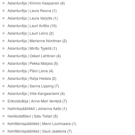
Asiantuntija | Kimmo Haapanen
(4)
Asiantuntija | Laura Reuna
(1)
Asiantuntija | Laura Varjotie
(1)
Asiantuntija | Lauri Anttila
(10)
Asiantuntija | Lauri Leino
(2)
Asiantuntija | Marianne Nordman
(2)
Asiantuntija | Minttu Tyykilä
(1)
Asiantuntija | Oskari Lahtinen
(4)
Asiantuntija | Pekka Maijala
(5)
Asiantuntija | Päivi Laine
(4)
Asiantuntija | Reija Hietala
(2)
Asiantuntija | Sanna Lipping
(7)
Asiantuntija | Ville Kangasniemi
(4)
Erikoistutkija | Anne-Mari Ventelä
(7)
Hallintopäällikkö | Johanna Aalto
(1)
Herkkutattifani | Satu Tietari
(5)
Kehittämispäällikkö | Mervi Louhivaara
(1)
Kehittämispäällikkö | Sauli Jaakkola
(7)