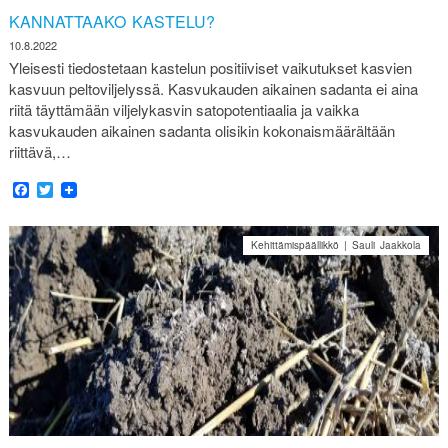
KANNATTAAKO KASTELU?
10.8.2022
Yleisesti tiedostetaan kastelun positiiviset vaikutukset kasvien
kasvuun peltoviljelyssä. Kasvukauden aikainen sadanta ei aina
riitä täyttämään viljelykasvin satopotentiaalia ja vaikka
kasvukauden aikainen sadanta olisikin kokonaismäärältään
riittävä,…
Facebook
Twitter
Kehittämispäällikkö | Sauli Jaakkola