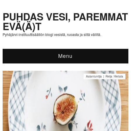
PUHDAS VESI, PAREMMAT
EVÄ(Ä)T
Pyhäjärvi-instituuttisäätiön blogi vesistä, ruoasta ja siltä väliltä.
Menu
Asiantuntija | Reija Hietala