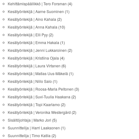
Kehittämispäällikkö | Tero Forsman
(4)
Kesätyöntekijä | Aarne Suominen
(1)
Kesätyöntekijä | Aino Kahala
(2)
Kesätyöntekijä | Anna Kahala
(10)
Kesätyöntekijä | Elli Pyy
(2)
Kesätyöntekijä | Emma Hakala
(1)
Kesätyöntekijä | Jenni Lukkaroinen
(2)
Kesätyöntekijä | Kristiina Ojala
(4)
Kesätyöntekijä | Laura Virtanen
(6)
Kesätyöntekijä | Matias Uus-Mäkelä
(1)
Kesätyöntekijä | Niilo Salo
(1)
Kesätyöntekijä | Roosa-Maria Peltonen
(3)
Kesätyöntekijä | Suvi-Tuulia Haakana
(2)
Kesätyöntekijä | Topi Kaarlamo
(2)
Kesätyöntekijä | Veronika Westergård
(2)
Sisältöjohtaja | Marko Jori
(5)
Suunnittelija | Harri Laaksonen
(1)
Suunnittelija | Timo Katila
(2)