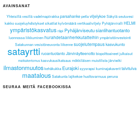
AVAINSANAT
parsahanke
viljelykoe
Yhteisillä vesillä
vadelmapiirakka
petla
Säkylä
seutuvesi
HELMI
kakko
suojeluyhdistykset
sikatilat
kylvömäärä
vertikaaliviljely
Pyhäjärviralli
ympäristökasvatus
Pyhäjärviseutu
sianlihantuotanto
räpi
hurahdetaanherkkutatteihin
luonnossa liikkuminen
ympäristöinvestointi
suojelutempaus
kasvukunto
Satakunnan vesistöneuvonta
liikenne
satayrtti
ruoantuotanto
Järvinäytteenotto
biopolttoaineet
julkaisut
kasvukausikatsaus
mökkiläisen muistilista
järviwiki
matkakertomus
ilmastonmuutos
Eurajoki
talvitulva
kehäkukka
syysrapsi
kuminajakaverit
maatalous
Satakunta
lajikekoe
huoltovarmuus
peruna
SEURAA MEITÄ FACEBOOKISSA