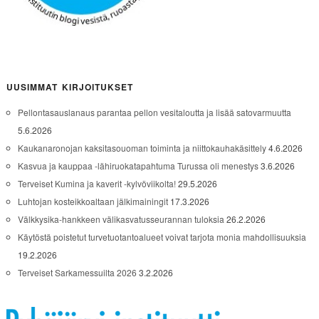
UUSIMMAT KIRJOITUKSET
Pellontasauslanaus parantaa pellon vesitaloutta ja lisää satovarmuutta
5.6.2026
Kaukanaronojan kaksitasouoman toiminta ja niittokauhakäsittely
4.6.2026
Kasvua ja kauppaa -lähiruokatapahtuma Turussa oli menestys
3.6.2026
Terveiset Kumina ja kaverit -kylvöviikolta!
29.5.2026
Luhtojan kosteikkoaltaan jälkimainingit
17.3.2026
Välkkysika-hankkeen välikasvatusseurannan tuloksia
26.2.2026
Käytöstä poistetut turvetuotantoalueet voivat tarjota monia mahdollisuuksia
19.2.2026
Terveiset Sarkamessuilta 2026
3.2.2026