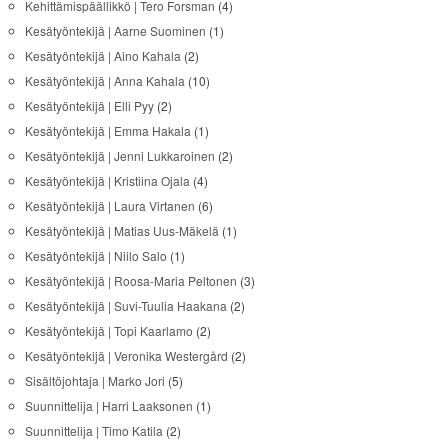
Kehittämispäällikkö | Tero Forsman
(4)
Kesätyöntekijä | Aarne Suominen
(1)
Kesätyöntekijä | Aino Kahala
(2)
Kesätyöntekijä | Anna Kahala
(10)
Kesätyöntekijä | Elli Pyy
(2)
Kesätyöntekijä | Emma Hakala
(1)
Kesätyöntekijä | Jenni Lukkaroinen
(2)
Kesätyöntekijä | Kristiina Ojala
(4)
Kesätyöntekijä | Laura Virtanen
(6)
Kesätyöntekijä | Matias Uus-Mäkelä
(1)
Kesätyöntekijä | Niilo Salo
(1)
Kesätyöntekijä | Roosa-Maria Peltonen
(3)
Kesätyöntekijä | Suvi-Tuulia Haakana
(2)
Kesätyöntekijä | Topi Kaarlamo
(2)
Kesätyöntekijä | Veronika Westergård
(2)
Sisältöjohtaja | Marko Jori
(5)
Suunnittelija | Harri Laaksonen
(1)
Suunnittelija | Timo Katila
(2)