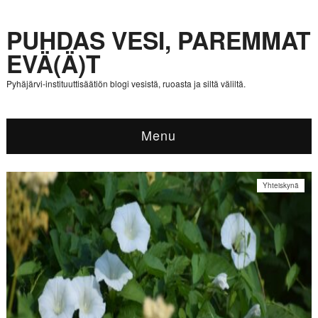
PUHDAS VESI, PAREMMAT
EVÄ(Ä)T
Pyhäjärvi-instituuttisäätiön blogi vesistä, ruoasta ja siltä väliltä.
Menu
Yhteiskynä