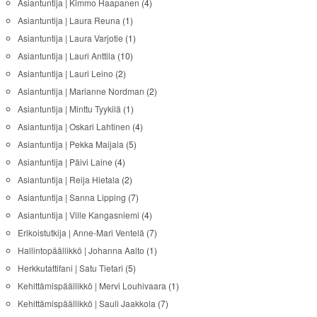
Asiantuntija | Kimmo Haapanen
(4)
Asiantuntija | Laura Reuna
(1)
Asiantuntija | Laura Varjotie
(1)
Asiantuntija | Lauri Anttila
(10)
Asiantuntija | Lauri Leino
(2)
Asiantuntija | Marianne Nordman
(2)
Asiantuntija | Minttu Tyykilä
(1)
Asiantuntija | Oskari Lahtinen
(4)
Asiantuntija | Pekka Maijala
(5)
Asiantuntija | Päivi Laine
(4)
Asiantuntija | Reija Hietala
(2)
Asiantuntija | Sanna Lipping
(7)
Asiantuntija | Ville Kangasniemi
(4)
Erikoistutkija | Anne-Mari Ventelä
(7)
Hallintopäällikkö | Johanna Aalto
(1)
Herkkutattifani | Satu Tietari
(5)
Kehittämispäällikkö | Mervi Louhivaara
(1)
Kehittämispäällikkö | Sauli Jaakkola
(7)