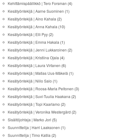
Kehittämispäällikkö | Tero Forsman
(4)
Kesätyöntekijä | Aarne Suominen
(1)
Kesätyöntekijä | Aino Kahala
(2)
Kesätyöntekijä | Anna Kahala
(10)
Kesätyöntekijä | Elli Pyy
(2)
Kesätyöntekijä | Emma Hakala
(1)
Kesätyöntekijä | Jenni Lukkaroinen
(2)
Kesätyöntekijä | Kristiina Ojala
(4)
Kesätyöntekijä | Laura Virtanen
(6)
Kesätyöntekijä | Matias Uus-Mäkelä
(1)
Kesätyöntekijä | Niilo Salo
(1)
Kesätyöntekijä | Roosa-Maria Peltonen
(3)
Kesätyöntekijä | Suvi-Tuulia Haakana
(2)
Kesätyöntekijä | Topi Kaarlamo
(2)
Kesätyöntekijä | Veronika Westergård
(2)
Sisältöjohtaja | Marko Jori
(5)
Suunnittelija | Harri Laaksonen
(1)
Suunnittelija | Timo Katila
(2)