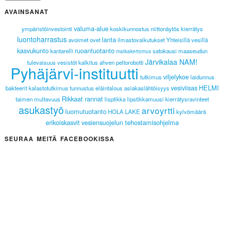
AVAINSANAT
valuma-alue
ympäristöinvestointi
koskikunnostus
niittonäytös
kierrätys
luontoharrastus
lanta
avoimet ovet
ilmastovaikutukset
Yhteisillä vesillä
kasvukunto
ruoantuotanto
kantarelli
satokausi
maaseudun
matkakertomus
Järvikalaa NAM!
tulevaisuus
vesistöt
kalkitus
ahven
peltorobotti
Pyhäjärvi-instituutti
viljelykoe
tutkimus
laidunnus
vesiviisas
HELMI
bakteerit
kalastotutkimus
tunnustus
eläintalous
asiakaslähtöisyys
Rikkaat rannat
taimen
multavuus
lisptikka
lipstikkamuusi
kierrätysravinteet
asukastyö
arvoyrtti
luomutuotanto
HOLA LAKE
kylvömäärä
erikoiskasvit
vesiensuojelun tehostamisohjelma
SEURAA MEITÄ FACEBOOKISSA