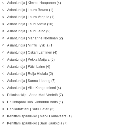
Asiantuntija | Kimmo Haapanen
(4)
Asiantuntija | Laura Reuna
(1)
Asiantuntija | Laura Varjotie
(1)
Asiantuntija | Lauri Anttila
(10)
Asiantuntija | Lauri Leino
(2)
Asiantuntija | Marianne Nordman
(2)
Asiantuntija | Minttu Tyykilä
(1)
Asiantuntija | Oskari Lahtinen
(4)
Asiantuntija | Pekka Maijala
(5)
Asiantuntija | Päivi Laine
(4)
Asiantuntija | Reija Hietala
(2)
Asiantuntija | Sanna Lipping
(7)
Asiantuntija | Ville Kangasniemi
(4)
Erikoistutkija | Anne-Mari Ventelä
(7)
Hallintopäällikkö | Johanna Aalto
(1)
Herkkutattifani | Satu Tietari
(5)
Kehittämispäällikkö | Mervi Louhivaara
(1)
Kehittämispäällikkö | Sauli Jaakkola
(7)