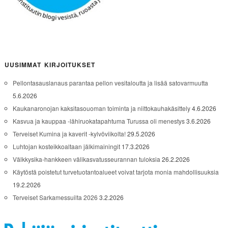
UUSIMMAT KIRJOITUKSET
Pellontasauslanaus parantaa pellon vesitaloutta ja lisää satovarmuutta
5.6.2026
Kaukanaronojan kaksitasouoman toiminta ja niittokauhakäsittely
4.6.2026
Kasvua ja kauppaa -lähiruokatapahtuma Turussa oli menestys
3.6.2026
Terveiset Kumina ja kaverit -kylvöviikolta!
29.5.2026
Luhtojan kosteikkoaltaan jälkimainingit
17.3.2026
Välkkysika-hankkeen välikasvatusseurannan tuloksia
26.2.2026
Käytöstä poistetut turvetuotantoalueet voivat tarjota monia mahdollisuuksia
19.2.2026
Terveiset Sarkamessuilta 2026
3.2.2026