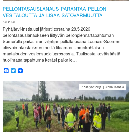
PELLONTASAUSLANAUS PARANTAA PELLON
VESITALOUTTA JA LISÄÄ SATOVARMUUTTA
5.6.2026
Pyhäjärvi-instituutti järjesti torstaina 28.5.2026
pellontasauslanaukseen liittyvän pellonpiennartapahtuman
Somerolla paikallisen viljelijän pellolla osana Lounais-Suomen
elinvoimakeskuksen meiltä tilaamaa Uomakohtaisen
maatalouden vesiensuojeluprosessia. Tuulisesta kevätsäästä
huolimatta tapahtuma keräsi paikalle…
Facebook
Twitter
Kesätyöntekijä | Anna Kahala