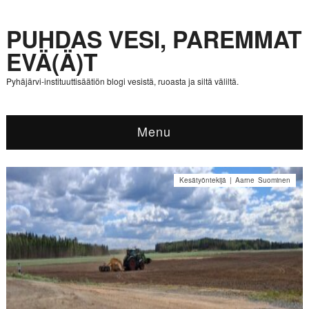
PUHDAS VESI, PAREMMAT
EVÄ(Ä)T
Pyhäjärvi-instituuttisäätiön blogi vesistä, ruoasta ja siltä väliltä.
Menu
Kesätyöntekijä | Aarne Suominen