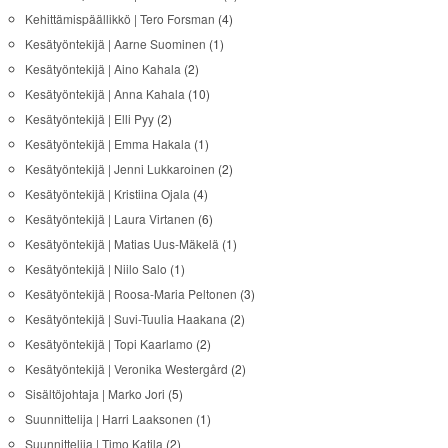
Kehittämispäällikkö | Tero Forsman
(4)
Kesätyöntekijä | Aarne Suominen
(1)
Kesätyöntekijä | Aino Kahala
(2)
Kesätyöntekijä | Anna Kahala
(10)
Kesätyöntekijä | Elli Pyy
(2)
Kesätyöntekijä | Emma Hakala
(1)
Kesätyöntekijä | Jenni Lukkaroinen
(2)
Kesätyöntekijä | Kristiina Ojala
(4)
Kesätyöntekijä | Laura Virtanen
(6)
Kesätyöntekijä | Matias Uus-Mäkelä
(1)
Kesätyöntekijä | Niilo Salo
(1)
Kesätyöntekijä | Roosa-Maria Peltonen
(3)
Kesätyöntekijä | Suvi-Tuulia Haakana
(2)
Kesätyöntekijä | Topi Kaarlamo
(2)
Kesätyöntekijä | Veronika Westergård
(2)
Sisältöjohtaja | Marko Jori
(5)
Suunnittelija | Harri Laaksonen
(1)
Suunnittelija | Timo Katila
(2)