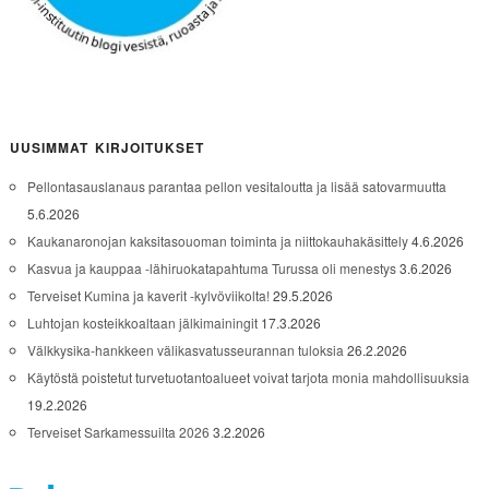
UUSIMMAT KIRJOITUKSET
Pellontasauslanaus parantaa pellon vesitaloutta ja lisää satovarmuutta
5.6.2026
Kaukanaronojan kaksitasouoman toiminta ja niittokauhakäsittely
4.6.2026
Kasvua ja kauppaa -lähiruokatapahtuma Turussa oli menestys
3.6.2026
Terveiset Kumina ja kaverit -kylvöviikolta!
29.5.2026
Luhtojan kosteikkoaltaan jälkimainingit
17.3.2026
Välkkysika-hankkeen välikasvatusseurannan tuloksia
26.2.2026
Käytöstä poistetut turvetuotantoalueet voivat tarjota monia mahdollisuuksia
19.2.2026
Terveiset Sarkamessuilta 2026
3.2.2026