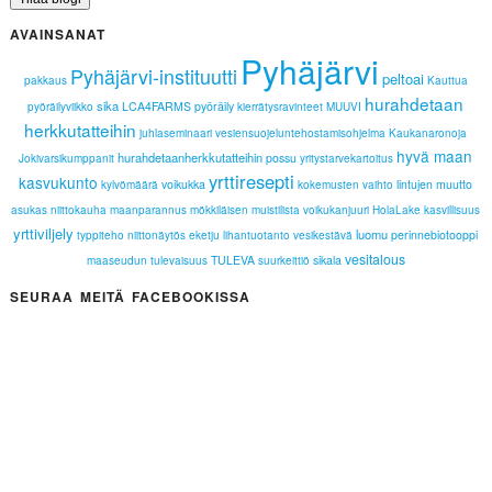
AVAINSANAT
Pyhäjärvi
Pyhäjärvi-instituutti
peltoai
pakkaus
Kauttua
hurahdetaan
sika
LCA4FARMS
pyöräily
pyöräilyviikko
kierrätysravinteet
MUUVI
herkkutatteihin
juhlaseminaari
vesiensuojeluntehostamisohjelma
Kaukanaronoja
hyvä maan
hurahdetaanherkkutatteihin
possu
Jokivarsikumppanit
yritystarvekartoitus
yrttiresepti
kasvukunto
voikukka
lintujen muutto
kylvömäärä
kokemusten vaihto
asukas
niittokauha
maanparannus
mökkiläisen muistilista
voikukanjuuri
HolaLake
kasvillisuus
yrttiviljely
luomu
perinnebiotooppi
typpiteho
niittonäytös
eketju
lihantuotanto
vesikestävä
vesitalous
TULEVA
sikala
maaseudun tulevaisuus
suurkeittiö
SEURAA MEITÄ FACEBOOKISSA