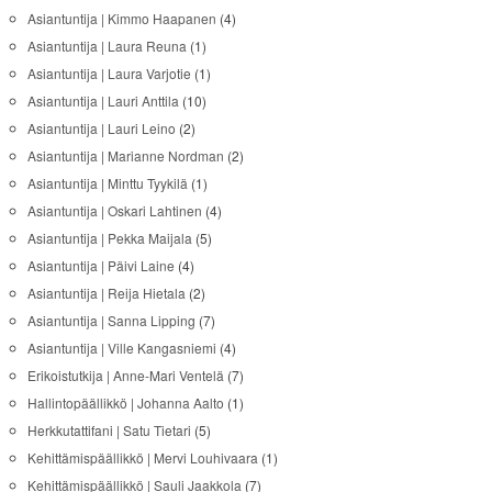
Asiantuntija | Kimmo Haapanen
(4)
Asiantuntija | Laura Reuna
(1)
Asiantuntija | Laura Varjotie
(1)
Asiantuntija | Lauri Anttila
(10)
Asiantuntija | Lauri Leino
(2)
Asiantuntija | Marianne Nordman
(2)
Asiantuntija | Minttu Tyykilä
(1)
Asiantuntija | Oskari Lahtinen
(4)
Asiantuntija | Pekka Maijala
(5)
Asiantuntija | Päivi Laine
(4)
Asiantuntija | Reija Hietala
(2)
Asiantuntija | Sanna Lipping
(7)
Asiantuntija | Ville Kangasniemi
(4)
Erikoistutkija | Anne-Mari Ventelä
(7)
Hallintopäällikkö | Johanna Aalto
(1)
Herkkutattifani | Satu Tietari
(5)
Kehittämispäällikkö | Mervi Louhivaara
(1)
Kehittämispäällikkö | Sauli Jaakkola
(7)