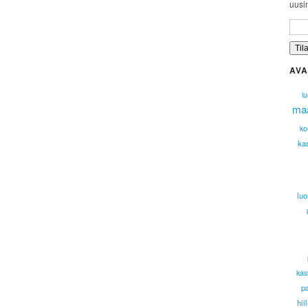
uusim
AVA
l
ma
ko
ka
luo
kas
p
hii