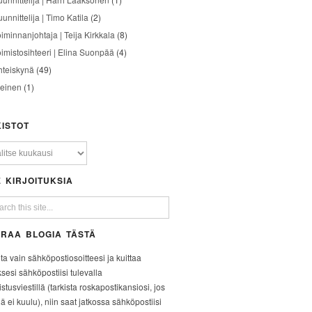
unnittelija | Timo Katila
(2)
oiminnanjohtaja | Teija Kirkkala
(8)
oimistosihteeri | Elina Suonpää
(4)
hteiskynä
(49)
leinen
(1)
ISTOT
 KIRJOITUKSIA
RAA BLOGIA TÄSTÄ
ita vain sähköpostiosoitteesi ja kuittaa
ksesi sähköpostiisi tulevalla
stusviestillä (tarkista roskapostikansiosi, jos
iä ei kuulu), niin saat jatkossa sähköpostiisi