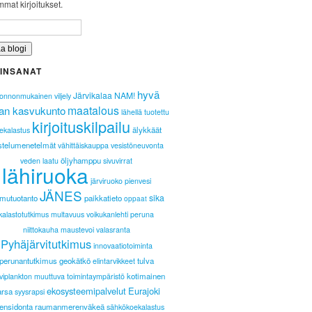
mat kirjoitukset.
INSANAT
hyvä
Järvikalaa NAM!
uonnonmukainen viljely
maatalous
an kasvukunto
lähellä tuotettu
kirjoituskilpailu
älykkäät
ekalastus
stelumenetelmät
vähittäiskauppa
vesistöneuvonta
öljyhamppu
veden laatu
sivuvirrat
lähiruoka
järviruoko
pienvesi
JÄNES
sika
mutuotanto
paikkatieto
oppaat
kalastotutkimus
multavuus
voikukanlehti
peruna
niittokauha
maustevoi
valasranta
Pyhäjärvitutkimus
innovaatiotoiminta
perunantutkimus
geokätkö
tulva
elintarvikkeet
kotimainen
viplankton
muuttuva toimintaympäristö
ekosysteemipalvelut
Eurajoki
arsa
syysrapsi
lensidonta
raumanmerenväkeä
sähkökoekalastus