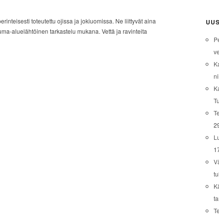
nteisesti toteutettu ojissa ja jokiuomissa. Ne liittyvät aina
UUS
uma-aluelähtöinen tarkastelu mukana. Vettä ja ravinteita
P
ve
K
ni
K
T
Te
2
L
1
V
tu
K
t
T