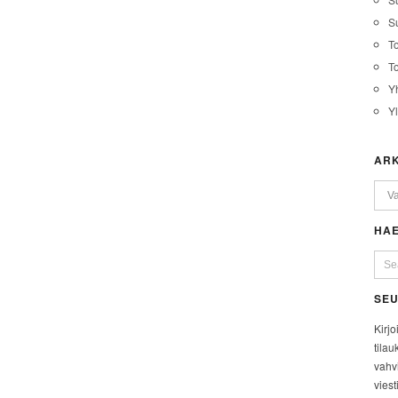
Su
T
T
Y
Y
ARK
HAE
SEU
Kirjo
tilau
vahvi
viest