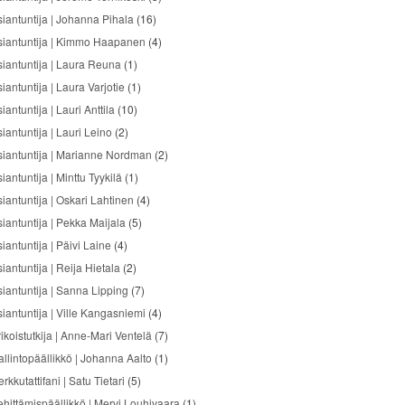
siantuntija | Johanna Pihala
(16)
siantuntija | Kimmo Haapanen
(4)
siantuntija | Laura Reuna
(1)
iantuntija | Laura Varjotie
(1)
iantuntija | Lauri Anttila
(10)
iantuntija | Lauri Leino
(2)
siantuntija | Marianne Nordman
(2)
iantuntija | Minttu Tyykilä
(1)
siantuntija | Oskari Lahtinen
(4)
siantuntija | Pekka Maijala
(5)
iantuntija | Päivi Laine
(4)
iantuntija | Reija Hietala
(2)
siantuntija | Sanna Lipping
(7)
siantuntija | Ville Kangasniemi
(4)
ikoistutkija | Anne-Mari Ventelä
(7)
allintopäällikkö | Johanna Aalto
(1)
rkkutattifani | Satu Tietari
(5)
ehittämispäällikkö | Mervi Louhivaara
(1)