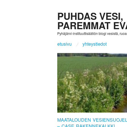
PUHDAS VESI,
PAREMMAT EV
Pyhäjärvi-instituuttisäätiön blogi vesistä, ruoast
etusivu
yhteystiedot
MAATALOUDEN VESIENSUOJEL
– CASE RAKENNEKALKKI