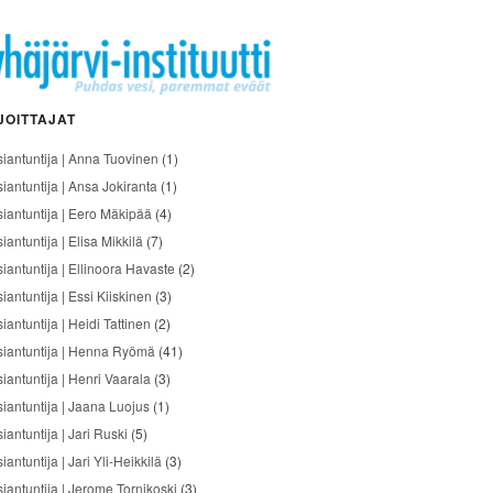
JOITTAJAT
siantuntija | Anna Tuovinen
(1)
siantuntija | Ansa Jokiranta
(1)
siantuntija | Eero Mäkipää
(4)
iantuntija | Elisa Mikkilä
(7)
siantuntija | Ellinoora Havaste
(2)
iantuntija | Essi Kiiskinen
(3)
iantuntija | Heidi Tattinen
(2)
siantuntija | Henna Ryömä
(41)
iantuntija | Henri Vaarala
(3)
siantuntija | Jaana Luojus
(1)
iantuntija | Jari Ruski
(5)
iantuntija | Jari Yli-Heikkilä
(3)
siantuntija | Jerome Tornikoski
(3)