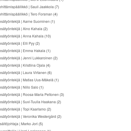
ehittämispäällikkö | Sauli Jaakkola
(7)
ehittämispäällikkö | Tero Forsman
(4)
esätyöntekijä | Aarne Suominen
(1)
esätyöntekijä | Aino Kahala
(2)
esätyöntekijä | Anna Kahala
(10)
sätyöntekijä | Elli Pyy
(2)
esätyöntekijä | Emma Hakala
(1)
esätyöntekijä | Jenni Lukkaroinen
(2)
sätyöntekijä | Kristiina Ojala
(4)
esätyöntekijä | Laura Virtanen
(6)
esätyöntekijä | Matias Uus-Mäkelä
(1)
sätyöntekijä | Niilo Salo
(1)
esätyöntekijä | Roosa-Maria Peltonen
(3)
esätyöntekijä | Suvi-Tuulia Haakana
(2)
esätyöntekijä | Topi Kaarlamo
(2)
esätyöntekijä | Veronika Westergård
(2)
sältöjohtaja | Marko Jori
(5)
uunnittelija | Harri Laaksonen
(1)