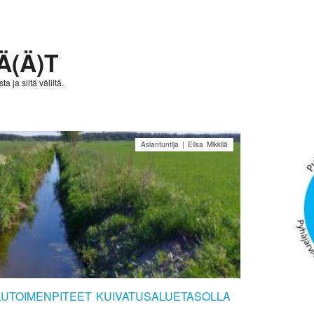
Ä(Ä)T
a ja siltä väliltä.
Asiantuntija | Elisa Mikkilä
UTOIMENPITEET KUIVATUSALUETASOLLA