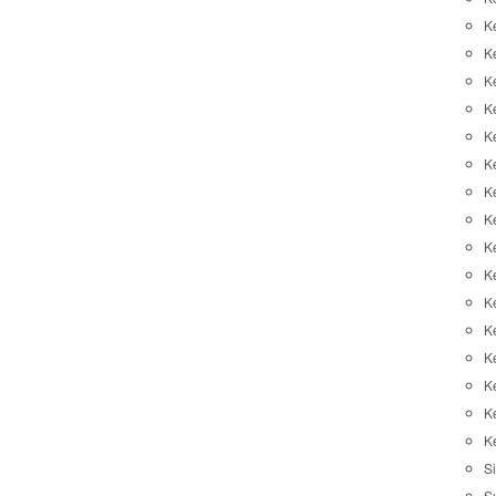
K
K
K
K
K
Ke
K
K
Ke
K
K
Ke
K
K
K
K
Si
S