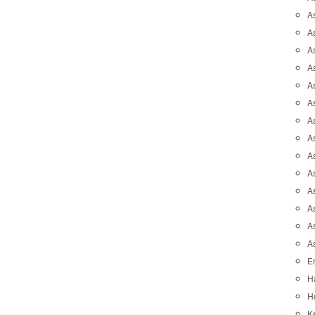
A
A
A
As
As
As
A
As
A
A
As
As
A
A
Er
H
He
K