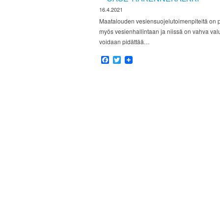
16.4.2021
Maatalouden vesiensuojelutoimenpiteitä on peri
myös vesienhallintaan ja niissä on vahva val
voidaan pidättää…
Facebook
Twitter