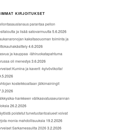
IMMAT KIRJOITUKSET
ellontasauslanaus parantaa pellon
sitaloutta ja lisää satovarmuutta
5.6.2026
aukanaronojan kaksitasouoman toiminta ja
ittokauhakäsittely
4.6.2026
asvua ja kauppaa -lähiruokatapahtuma
urussa oli menestys
3.6.2026
rveiset Kumina ja kaverit -kylvöviikolta!
9.5.2026
uhtojan kosteikkoaltaan jälkimainingit
7.3.2026
älkkysika-hankkeen välikasvatusseurannan
loksia
26.2.2026
äytöstä poistetut turvetuotantoalueet voivat
arjota monia mahdollisuuksia
19.2.2026
erveiset Sarkamessuilta 2026
3.2.2026