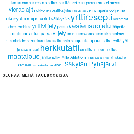
Itämeri
messut
lantakuoriainen
veden pidättäminen
maanparannusaineet
vieraslajit
nokkonen
elinympäristöohjelma
basilika
juhannustanssit
yrttiresepti
ekosysteemipalvelut
välkkysika
kokemäki
vesiensuojelu
yrttiviljely
possu
jääpeite
ahven
vadelma
viljely
luontoharrastus
parsa
kalatalous
Rauma
innovaatiotoiminta
suojelutempaus
lanta
kenttätyöt
mustatäplätokko
satakunta lautasella
pelto
herkkutatti
juhlaseminaari
ennallistaminen
rahoitus
maatalous
Villa Ahlström
järvikalapihvi
maanparannus
niittokauha
Säkylän Pyhäjärvi
kantarelli
eketju
matkakertomus
SEURAA MEITÄ FACEBOOKISSA