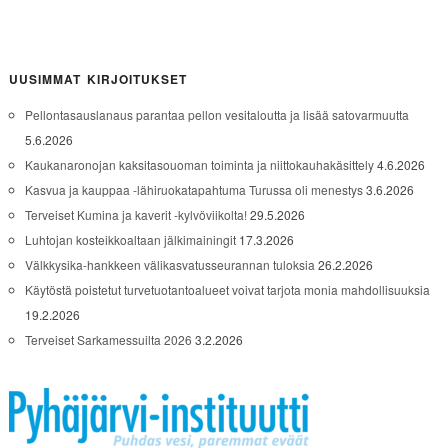
UUSIMMAT KIRJOITUKSET
Pellontasauslanaus parantaa pellon vesitaloutta ja lisää satovarmuutta
5.6.2026
Kaukanaronojan kaksitasouoman toiminta ja niittokauhakäsittely
4.6.2026
Kasvua ja kauppaa -lähiruokatapahtuma Turussa oli menestys
3.6.2026
Terveiset Kumina ja kaverit -kylvöviikolta!
29.5.2026
Luhtojan kosteikkoaltaan jälkimainingit
17.3.2026
Välkkysika-hankkeen välikasvatusseurannan tuloksia
26.2.2026
Käytöstä poistetut turvetuotantoalueet voivat tarjota monia mahdollisuuksia
19.2.2026
Terveiset Sarkamessuilta 2026
3.2.2026