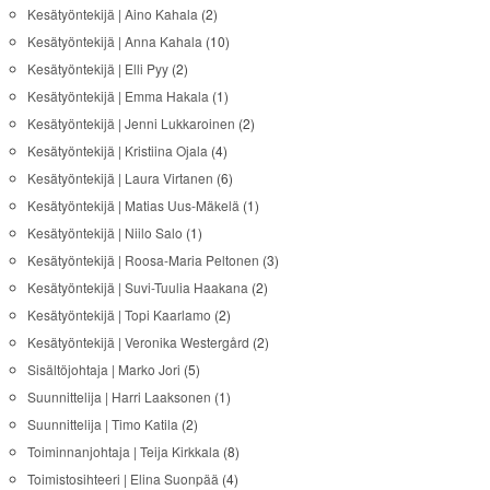
Kesätyöntekijä | Aino Kahala
(2)
Kesätyöntekijä | Anna Kahala
(10)
Kesätyöntekijä | Elli Pyy
(2)
Kesätyöntekijä | Emma Hakala
(1)
Kesätyöntekijä | Jenni Lukkaroinen
(2)
Kesätyöntekijä | Kristiina Ojala
(4)
Kesätyöntekijä | Laura Virtanen
(6)
Kesätyöntekijä | Matias Uus-Mäkelä
(1)
Kesätyöntekijä | Niilo Salo
(1)
Kesätyöntekijä | Roosa-Maria Peltonen
(3)
Kesätyöntekijä | Suvi-Tuulia Haakana
(2)
Kesätyöntekijä | Topi Kaarlamo
(2)
Kesätyöntekijä | Veronika Westergård
(2)
Sisältöjohtaja | Marko Jori
(5)
Suunnittelija | Harri Laaksonen
(1)
Suunnittelija | Timo Katila
(2)
Toiminnanjohtaja | Teija Kirkkala
(8)
Toimistosihteeri | Elina Suonpää
(4)