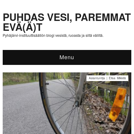
PUHDAS VESI, PAREMMAT
EVÄ(Ä)T
Pyhäjärvi-instituuttisäätiön blogi vesistä, ruoasta ja siltä väliltä.
Menu
Asiantuntija | Elisa Mikkilä