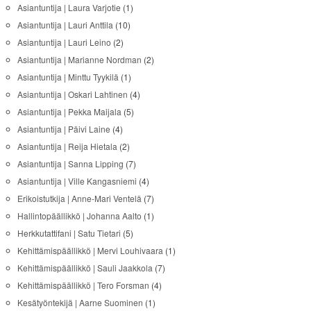
Asiantuntija | Laura Varjotie
(1)
Asiantuntija | Lauri Anttila
(10)
Asiantuntija | Lauri Leino
(2)
Asiantuntija | Marianne Nordman
(2)
Asiantuntija | Minttu Tyykilä
(1)
Asiantuntija | Oskari Lahtinen
(4)
Asiantuntija | Pekka Maijala
(5)
Asiantuntija | Päivi Laine
(4)
Asiantuntija | Reija Hietala
(2)
Asiantuntija | Sanna Lipping
(7)
Asiantuntija | Ville Kangasniemi
(4)
Erikoistutkija | Anne-Mari Ventelä
(7)
Hallintopäällikkö | Johanna Aalto
(1)
Herkkutattifani | Satu Tietari
(5)
Kehittämispäällikkö | Mervi Louhivaara
(1)
Kehittämispäällikkö | Sauli Jaakkola
(7)
Kehittämispäällikkö | Tero Forsman
(4)
Kesätyöntekijä | Aarne Suominen
(1)