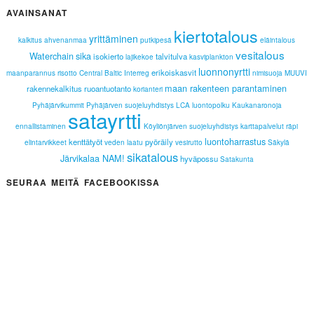
AVAINSANAT
kiertotalous
yrittäminen
kalkitus
ahvenanmaa
putkipesä
eläintalous
vesitalous
Waterchain
sika
isokierto
talvitulva
lajikekoe
kasviplankton
luonnonyrtti
erikoiskasvit
maanparannus
risotto
Central Baltic Interreg
nimisuoja
MUUVI
maan rakenteen parantaminen
rakennekalkitus
ruoantuotanto
korianteri
Pyhäjärvikummit
Pyhäjärven suojeluyhdistys
LCA
luontopolku
Kaukanaronoja
satayrtti
ennallistaminen
Köyliönjärven suojeluyhdistys
karttapalvelut
räpi
luontoharrastus
kenttätyöt
pyöräily
elintarvikkeet
veden laatu
vesirutto
Säkylä
sikatalous
Järvikalaa NAM!
hyväpossu
Satakunta
SEURAA MEITÄ FACEBOOKISSA