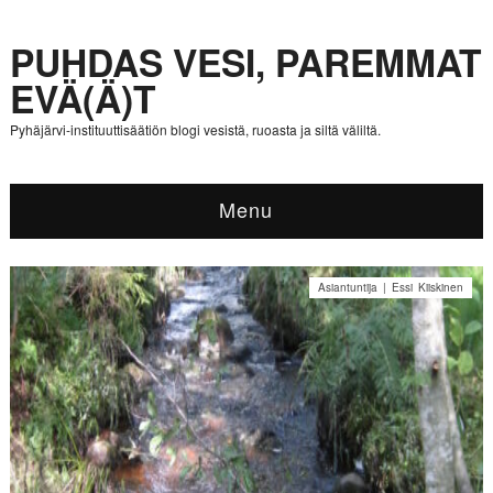
PUHDAS VESI, PAREMMAT
EVÄ(Ä)T
Pyhäjärvi-instituuttisäätiön blogi vesistä, ruoasta ja siltä väliltä.
Menu
Asiantuntija | Essi Kiiskinen