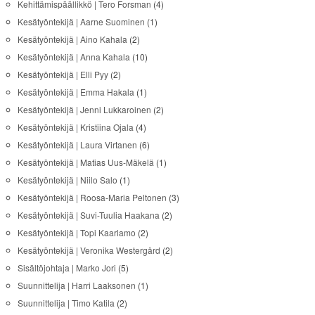
Kehittämispäällikkö | Tero Forsman
(4)
Kesätyöntekijä | Aarne Suominen
(1)
Kesätyöntekijä | Aino Kahala
(2)
Kesätyöntekijä | Anna Kahala
(10)
Kesätyöntekijä | Elli Pyy
(2)
Kesätyöntekijä | Emma Hakala
(1)
Kesätyöntekijä | Jenni Lukkaroinen
(2)
Kesätyöntekijä | Kristiina Ojala
(4)
Kesätyöntekijä | Laura Virtanen
(6)
Kesätyöntekijä | Matias Uus-Mäkelä
(1)
Kesätyöntekijä | Niilo Salo
(1)
Kesätyöntekijä | Roosa-Maria Peltonen
(3)
Kesätyöntekijä | Suvi-Tuulia Haakana
(2)
Kesätyöntekijä | Topi Kaarlamo
(2)
Kesätyöntekijä | Veronika Westergård
(2)
Sisältöjohtaja | Marko Jori
(5)
Suunnittelija | Harri Laaksonen
(1)
Suunnittelija | Timo Katila
(2)