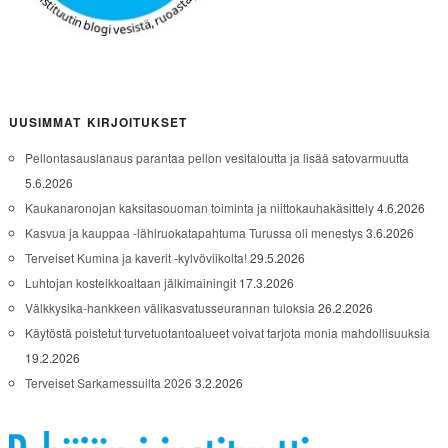
UUSIMMAT KIRJOITUKSET
Pellontasauslanaus parantaa pellon vesitaloutta ja lisää satovarmuutta
5.6.2026
Kaukanaronojan kaksitasouoman toiminta ja niittokauhakäsittely
4.6.2026
Kasvua ja kauppaa -lähiruokatapahtuma Turussa oli menestys
3.6.2026
Terveiset Kumina ja kaverit -kylvöviikolta!
29.5.2026
Luhtojan kosteikkoaltaan jälkimainingit
17.3.2026
Välkkysika-hankkeen välikasvatusseurannan tuloksia
26.2.2026
Käytöstä poistetut turvetuotantoalueet voivat tarjota monia mahdollisuuksia
19.2.2026
Terveiset Sarkamessuilta 2026
3.2.2026