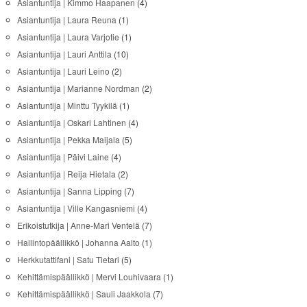
Asiantuntija | Kimmo Haapanen
(4)
Asiantuntija | Laura Reuna
(1)
Asiantuntija | Laura Varjotie
(1)
Asiantuntija | Lauri Anttila
(10)
Asiantuntija | Lauri Leino
(2)
Asiantuntija | Marianne Nordman
(2)
Asiantuntija | Minttu Tyykilä
(1)
Asiantuntija | Oskari Lahtinen
(4)
Asiantuntija | Pekka Maijala
(5)
Asiantuntija | Päivi Laine
(4)
Asiantuntija | Reija Hietala
(2)
Asiantuntija | Sanna Lipping
(7)
Asiantuntija | Ville Kangasniemi
(4)
Erikoistutkija | Anne-Mari Ventelä
(7)
Hallintopäällikkö | Johanna Aalto
(1)
Herkkutattifani | Satu Tietari
(5)
Kehittämispäällikkö | Mervi Louhivaara
(1)
Kehittämispäällikkö | Sauli Jaakkola
(7)