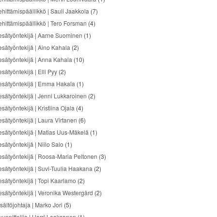
ehittämispäällikkö | Sauli Jaakkola
(7)
ehittämispäällikkö | Tero Forsman
(4)
esätyöntekijä | Aarne Suominen
(1)
esätyöntekijä | Aino Kahala
(2)
esätyöntekijä | Anna Kahala
(10)
sätyöntekijä | Elli Pyy
(2)
esätyöntekijä | Emma Hakala
(1)
esätyöntekijä | Jenni Lukkaroinen
(2)
sätyöntekijä | Kristiina Ojala
(4)
esätyöntekijä | Laura Virtanen
(6)
esätyöntekijä | Matias Uus-Mäkelä
(1)
sätyöntekijä | Niilo Salo
(1)
esätyöntekijä | Roosa-Maria Peltonen
(3)
esätyöntekijä | Suvi-Tuulia Haakana
(2)
esätyöntekijä | Topi Kaarlamo
(2)
esätyöntekijä | Veronika Westergård
(2)
sältöjohtaja | Marko Jori
(5)
uunnittelija | Harri Laaksonen
(1)