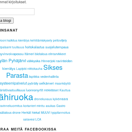
mat kirjoitukset.
INSANAT
rooni
kalkitus
kierrätys
kehittämiskysely
peltoviljely
hoitokalastus
suojelutempaus
tipalsami
tuulisuus
hyvinvoivapossu
Itämeri
biotalous
elintarvikkeet
ylän Pyhäjärvi
ravinteiden
välkkysika
Hinnerjoki
Sikses
kierrätys
Lapijoki
niittokauha
Parasta
vedenhallinta
lisptikka
systeemipalvelut
selkämeri
pyöräily
maankäyttö
luonnonyrtit
ristövastuullisuus
mökkiläiset
Kauttua
lähiruoka
dronekuvaus
kylvömäärä
ravinnekuormitus
korianteri
minttu
asukas
Gastro
sätalous
drone
Herkät hiekat
MUUVI
typpilannoitus
satavesi
LCA
RAA MEITÄ FACEBOOKISSA