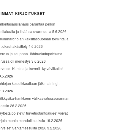
IMMAT KIRJOITUKSET
ellontasauslanaus parantaa pellon
sitaloutta ja lisää satovarmuutta
5.6.2026
aukanaronojan kaksitasouoman toiminta ja
ittokauhakäsittely
4.6.2026
asvua ja kauppaa -lähiruokatapahtuma
urussa oli menestys
3.6.2026
rveiset Kumina ja kaverit -kylvöviikolta!
9.5.2026
uhtojan kosteikkoaltaan jälkimainingit
7.3.2026
älkkysika-hankkeen välikasvatusseurannan
loksia
26.2.2026
äytöstä poistetut turvetuotantoalueet voivat
arjota monia mahdollisuuksia
19.2.2026
erveiset Sarkamessuilta 2026
3.2.2026