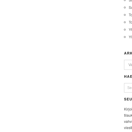
Su
T
T
Y
Y
ARK
HAE
SEU
Kirjo
tilau
vahvi
viest