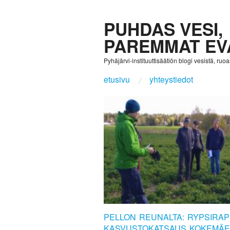
PUHDAS VESI,
PAREMMAT EV
Pyhäjärvi-instituuttisäätiön blogi vesistä, ruoast
etusivu
yhteystiedot
PELLON REUNALTA: RYPSIRAP
KASVUSTOKATSAUS KOKEMÄE