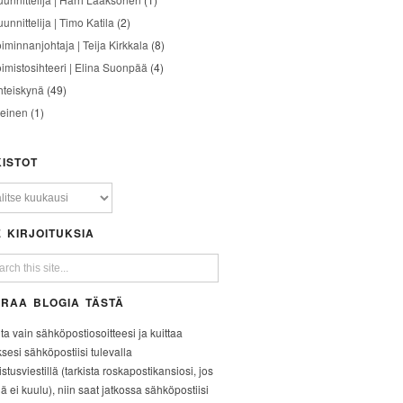
unnittelija | Timo Katila
(2)
oiminnanjohtaja | Teija Kirkkala
(8)
oimistosihteeri | Elina Suonpää
(4)
hteiskynä
(49)
leinen
(1)
ISTOT
 KIRJOITUKSIA
RAA BLOGIA TÄSTÄ
ita vain sähköpostiosoitteesi ja kuittaa
ksesi sähköpostiisi tulevalla
stusviestillä (tarkista roskapostikansiosi, jos
iä ei kuulu), niin saat jatkossa sähköpostiisi