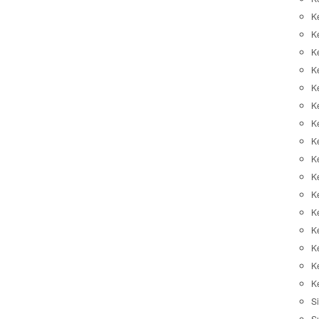
K
K
K
K
K
Ke
K
K
Ke
K
K
Ke
K
K
K
K
Si
S