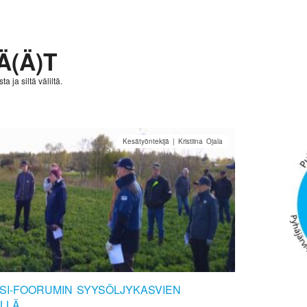
Ä(Ä)T
a ja siltä väliltä.
Kesätyöntekijä | Kristiina Ojala
SI-FOORUMIN SYYSÖLJYKASVIEN
LLÄ