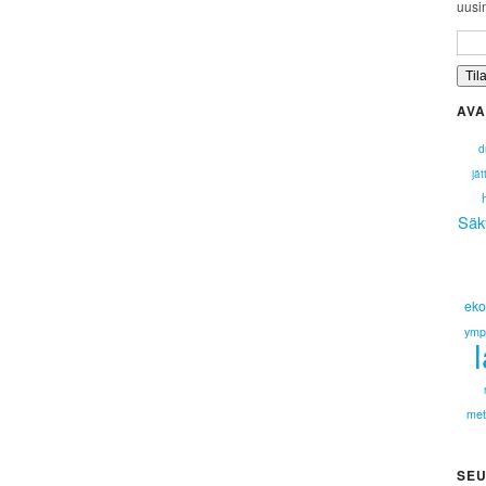
uusim
AVA
d
jät
Säk
eko
ympä
met
SEU