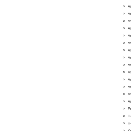
A
A
A
As
As
As
A
As
A
A
As
As
A
A
Er
H
He
K