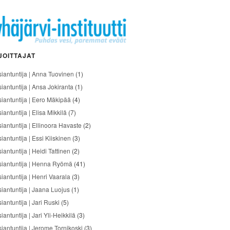
JOITTAJAT
siantuntija | Anna Tuovinen
(1)
siantuntija | Ansa Jokiranta
(1)
siantuntija | Eero Mäkipää
(4)
iantuntija | Elisa Mikkilä
(7)
siantuntija | Ellinoora Havaste
(2)
iantuntija | Essi Kiiskinen
(3)
iantuntija | Heidi Tattinen
(2)
siantuntija | Henna Ryömä
(41)
iantuntija | Henri Vaarala
(3)
siantuntija | Jaana Luojus
(1)
iantuntija | Jari Ruski
(5)
iantuntija | Jari Yli-Heikkilä
(3)
siantuntija | Jerome Tornikoski
(3)