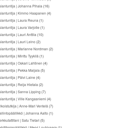
siantuntija | Johanna Pihala
(16)
siantuntija | Kimmo Haapanen
(4)
siantuntija | Laura Reuna
(1)
iantuntija | Laura Varjotie
(1)
iantuntija | Lauri Anttila
(10)
iantuntija | Lauri Leino
(2)
siantuntija | Marianne Nordman
(2)
iantuntija | Minttu Tyykilä
(1)
siantuntija | Oskari Lahtinen
(4)
siantuntija | Pekka Maijala
(5)
iantuntija | Päivi Laine
(4)
iantuntija | Reija Hietala
(2)
siantuntija | Sanna Lipping
(7)
siantuntija | Ville Kangasniemi
(4)
ikoistutkija | Anne-Mari Ventelä
(7)
allintopäällikkö | Johanna Aalto
(1)
rkkutattifani | Satu Tietari
(5)
ehittämispäällikkö | Mervi Louhivaara
(1)