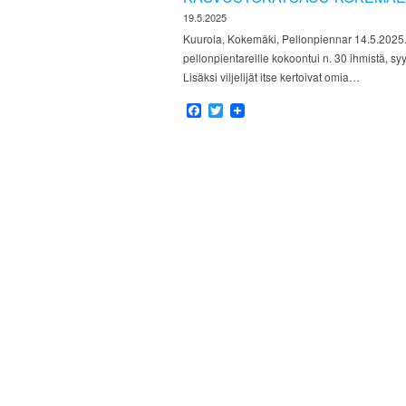
19.5.2025
Kuurola, Kokemäki, Pellonpiennar 14.5.2025. 
pellonpientareille kokoontui n. 30 ihmistä, syys
Lisäksi viljelijät itse kertoivat omia…
Facebook
Twitter