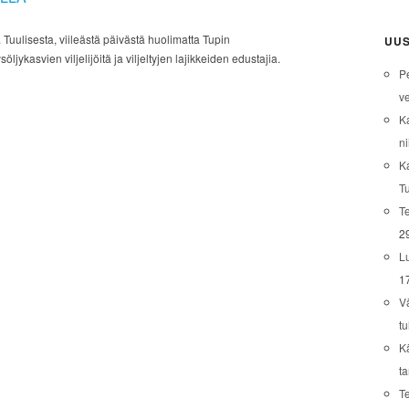
Tuulisesta, viileästä päivästä huolimatta Tupin
UUS
öljykasvien viljelijöitä ja viljeltyjen lajikkeiden edustajia.
P
ve
K
ni
K
T
Te
2
L
1
V
tu
K
t
T