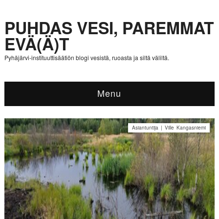
PUHDAS VESI, PAREMMAT
EVÄ(Ä)T
Pyhäjärvi-instituuttisäätiön blogi vesistä, ruoasta ja siltä väliltä.
Menu
Asiantuntija | Ville Kangasniemi