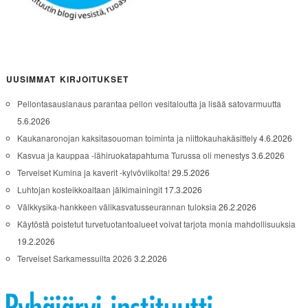
UUSIMMAT KIRJOITUKSET
Pellontasauslanaus parantaa pellon vesitaloutta ja lisää satovarmuutta
5.6.2026
Kaukanaronojan kaksitasouoman toiminta ja niittokauhakäsittely
4.6.2026
Kasvua ja kauppaa -lähiruokatapahtuma Turussa oli menestys
3.6.2026
Terveiset Kumina ja kaverit -kylvöviikolta!
29.5.2026
Luhtojan kosteikkoaltaan jälkimainingit
17.3.2026
Välkkysika-hankkeen välikasvatusseurannan tuloksia
26.2.2026
Käytöstä poistetut turvetuotantoalueet voivat tarjota monia mahdollisuuksia
19.2.2026
Terveiset Sarkamessuilta 2026
3.2.2026