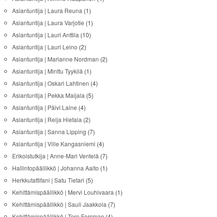
Asiantuntija | Laura Reuna
(1)
Asiantuntija | Laura Varjotie
(1)
Asiantuntija | Lauri Anttila
(10)
Asiantuntija | Lauri Leino
(2)
Asiantuntija | Marianne Nordman
(2)
Asiantuntija | Minttu Tyykilä
(1)
Asiantuntija | Oskari Lahtinen
(4)
Asiantuntija | Pekka Maijala
(5)
Asiantuntija | Päivi Laine
(4)
Asiantuntija | Reija Hietala
(2)
Asiantuntija | Sanna Lipping
(7)
Asiantuntija | Ville Kangasniemi
(4)
Erikoistutkija | Anne-Mari Ventelä
(7)
Hallintopäällikkö | Johanna Aalto
(1)
Herkkutattifani | Satu Tietari
(5)
Kehittämispäällikkö | Mervi Louhivaara
(1)
Kehittämispäällikkö | Sauli Jaakkola
(7)
Kehittämispäällikkö | Tero Forsman
(4)