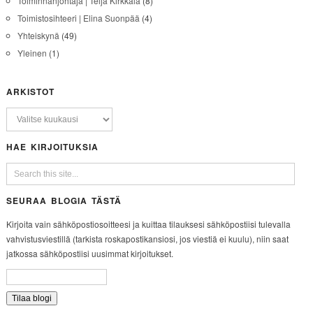
Toiminnanjohtaja | Teija Kirkkala
(8)
Toimistosihteeri | Elina Suonpää
(4)
Yhteiskynä
(49)
Yleinen
(1)
ARKISTOT
HAE KIRJOITUKSIA
SEURAA BLOGIA TÄSTÄ
Kirjoita vain sähköpostiosoitteesi ja kuittaa tilauksesi sähköpostiisi tulevalla
vahvistusviestillä (tarkista roskapostikansiosi, jos viestiä ei kuulu), niin saat
jatkossa sähköpostiisi uusimmat kirjoitukset.