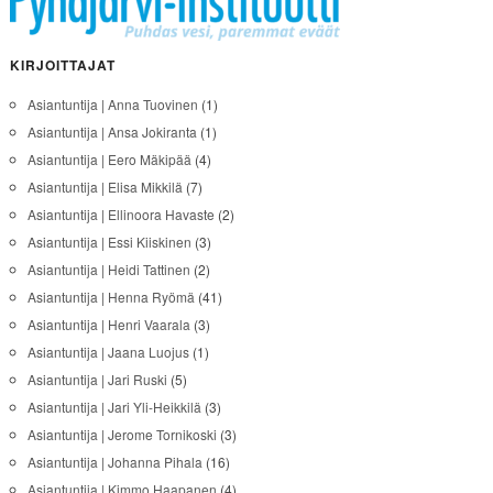
KIRJOITTAJAT
Asiantuntija | Anna Tuovinen
(1)
Asiantuntija | Ansa Jokiranta
(1)
Asiantuntija | Eero Mäkipää
(4)
Asiantuntija | Elisa Mikkilä
(7)
Asiantuntija | Ellinoora Havaste
(2)
Asiantuntija | Essi Kiiskinen
(3)
Asiantuntija | Heidi Tattinen
(2)
Asiantuntija | Henna Ryömä
(41)
Asiantuntija | Henri Vaarala
(3)
Asiantuntija | Jaana Luojus
(1)
Asiantuntija | Jari Ruski
(5)
Asiantuntija | Jari Yli-Heikkilä
(3)
Asiantuntija | Jerome Tornikoski
(3)
Asiantuntija | Johanna Pihala
(16)
Asiantuntija | Kimmo Haapanen
(4)