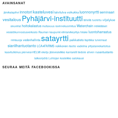
AVAINSANAT
kasteluvesi
innotori
luonnonyrtti
seminaari
talvitulva
voikukka
järvikalapihvi
Pyhäjärvi-instituutti
vesitalous
viljelykoe
lähellä tuotettu
hoitokalastus
Waterchain
sivuvirrat
multavuus
ravinnekuormitus
mökkiläiset
luontoharrastus
vesistökunnostusverkosto
Rauman kaupunki
elintarvikeyritys
hirake
satayrtti
vedenhallinta
paikkatieto
nimisuoja
lisptikka
turvemaat
sianlihantuotanto
LCA4FARMS
nokkonen
risotto
vadelma
yritystarvekartoitus
ruoantuotanto
kasvitutkimus
pienvesi-HELMI
eketju
jätevesiviikko
kantarelli
tiedote
ahven
talkootyötä
Luhtojan kosteikko
satokausi
SEURAA MEITÄ FACEBOOKISSA