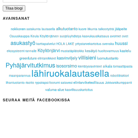
AVAINSANAT
alkutuotanto
nokkonen
jääpeite
satakunta lautasella
kuore
liikunta
talkootyötä
Osuuskauppa Keula
Köyliönjärven suojeluyhdistys
kasvukausikatsaus
avoimet ovet
asukastyö
huussi
karttapalvelut
HOLA LAKE
yritystarvekartoitus
svenska
Köyliönjärvi
kesätyö
kastelu
ekosysteemi
rannalle
mustatäplätokko
huoltovarmuus
villisieni
kasvinviljely
greenfuture
luomutuotanto
elintarvikkeet
Pyhäjärvitutkimus
isosorsimo
sikala
kierrätysravinteet
tomaattipasta
lähiruokalautasella
maanparannus
robottitraktori
elintarviketeollisuus
lihantuotanto
risotto
rypsirapsi-foorumi
satavesi
Jokivarsikumppanit
valuma-alue
kasvillisuuskartoitus
SEURAA MEITÄ FACEBOOKISSA