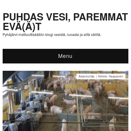
PUHDAS VESI, PAREMMAT
EVÄ(Ä)T
Pyhäjärvi-instituuttisäätiön blogi vesistä, ruoasta ja siltä väliltä.
Menu
Asiantuntija | Kimmo Haapanen