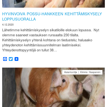
HYVINVOIVA POSSU-HANKKEEN KEHITTÄMISKYSELY
LOPPUSUORALLA
4.12.2020
Lähetimme kehittämiskyselyn sikatiloille elokuun lopussa. Nyt
olemme saaneet vastauksen runsaalta 230 tilalta.
Kehittämiskyselyn yhtenä kohtana on tiedustelu; haluaako
yhteydenoton kehittämissuunnitelman laatimiseksi.
Yhteydenottopyyntöjä on tullut 38…
Facebook
Twitter
Asiantuntija | Kimmo Haapanen