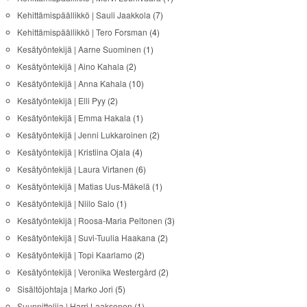
Kehittämispäällikkö | Sauli Jaakkola
(7)
Kehittämispäällikkö | Tero Forsman
(4)
Kesätyöntekijä | Aarne Suominen
(1)
Kesätyöntekijä | Aino Kahala
(2)
Kesätyöntekijä | Anna Kahala
(10)
Kesätyöntekijä | Elli Pyy
(2)
Kesätyöntekijä | Emma Hakala
(1)
Kesätyöntekijä | Jenni Lukkaroinen
(2)
Kesätyöntekijä | Kristiina Ojala
(4)
Kesätyöntekijä | Laura Virtanen
(6)
Kesätyöntekijä | Matias Uus-Mäkelä
(1)
Kesätyöntekijä | Niilo Salo
(1)
Kesätyöntekijä | Roosa-Maria Peltonen
(3)
Kesätyöntekijä | Suvi-Tuulia Haakana
(2)
Kesätyöntekijä | Topi Kaarlamo
(2)
Kesätyöntekijä | Veronika Westergård
(2)
Sisältöjohtaja | Marko Jori
(5)
Suunnittelija | Harri Laaksonen
(1)