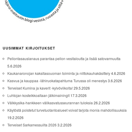
UUSIMMAT KIRJOITUKSET
Pellontasauslanaus parantaa pellon vesitaloutta ja lisää satovarmuutta
5.6.2026
Kaukanaronojan kaksitasouoman toiminta ja niittokauhakäsittely
4.6.2026
Kasvua ja kauppaa -lähiruokatapahtuma Turussa oli menestys
3.6.2026
Terveiset Kumina ja kaverit -kylvöviikolta!
29.5.2026
Luhtojan kosteikkoaltaan jälkimainingit
17.3.2026
Välkkysika-hankkeen välikasvatusseurannan tuloksia
26.2.2026
Käytöstä poistetut turvetuotantoalueet voivat tarjota monia mahdollisuuksia
19.2.2026
Terveiset Sarkamessuilta 2026
3.2.2026