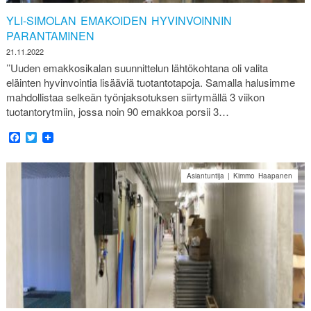
YLI-SIMOLAN EMAKOIDEN HYVINVOINNIN
PARANTAMINEN
21.11.2022
’’Uuden emakkosikalan suunnittelun lähtökohtana oli valita
eläinten hyvinvointia lisääviä tuotantotapoja. Samalla halusimme
mahdollistaa selkeän työnjaksotuksen siirtymällä 3 viikon
tuotantorytmiin, jossa noin 90 emakkoa porsii 3…
Facebook
Twitter
Asiantuntija | Kimmo Haapanen