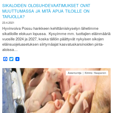
SIKALOIDEN OLOSUHDEVAATIMUKSET OVAT
MUUTTUMASSA JA MITÄ APUA TILOILLE ON
TARJOLLA?
23.4.2021
Hyvinvoiva Possu hankkeen kehittämiskyselyn lähetimme
sikatiloille elokuun lopussa. Kysyimme mm. tuottajien eläinmääriä
vuosille 2024 ja 2027, koska tällöin päättyvät nykyisen sikojen
eläinsuojeluasetuksen siirtymäajat kasvatuskarsinoiden pinta-
aloissa…
Facebook
Twitter
Asiantuntija | Kimmo Haapanen