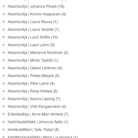
Asiantuntija | Johanna Pihala
(16)
Asiantuntija | Kimmo Haapanen
(4)
Asiantuntija | Laura Reuna
(1)
Asiantuntija | Laura Varjotie
(1)
Asiantuntija | Lauri Anttila
(10)
Asiantuntija | Lauri Leino
(2)
Asiantuntija | Marianne Nordman
(2)
Asiantuntija | Minttu Tyykilä
(1)
Asiantuntija | Oskari Lahtinen
(4)
Asiantuntija | Pekka Maijala
(5)
Asiantuntija | Päivi Laine
(4)
Asiantuntija | Reija Hietala
(2)
Asiantuntija | Sanna Lipping
(7)
Asiantuntija | Ville Kangasniemi
(4)
Erikoistutkija | Anne-Mari Ventelä
(7)
Hallintopäällikkö | Johanna Aalto
(1)
Herkkutattifani | Satu Tietari
(5)
Kehittämispäällikkö | Mervi Louhivaara
(1)