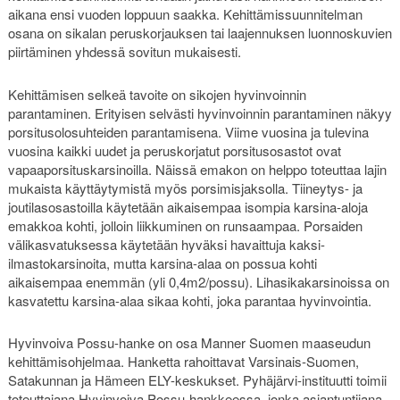
aikana ensi vuoden loppuun saakka. Kehittämissuunnitelman
osana on sikalan peruskorjauksen tai laajennuksen luonnoskuvien
piirtäminen yhdessä sovitun mukaisesti.
Kehittämisen selkeä tavoite on sikojen hyvinvoinnin
parantaminen. Erityisen selvästi hyvinvoinnin parantaminen näkyy
porsitusolosuhteiden parantamisena. Viime vuosina ja tulevina
vuosina kaikki uudet ja peruskorjatut porsitusosastot ovat
vapaaporsituskarsinoilla. Näissä emakon on helppo toteuttaa lajin
mukaista käyttäytymistä myös porsimisjaksolla. Tiineytys- ja
joutilasosastoilla käytetään aikaisempaa isompia karsina-aloja
emakkoa kohti, jolloin liikkuminen on runsaampaa. Porsaiden
välikasvatuksessa käytetään hyväksi havaittuja kaksi-
ilmastokarsinoita, mutta karsina-alaa on possua kohti
aikaisempaa enemmän (yli 0,4m2/possu). Lihasikakarsinoissa on
kasvatettu karsina-alaa sikaa kohti, joka parantaa hyvinvointia.
Hyvinvoiva Possu-hanke on osa Manner Suomen maaseudun
kehittämisohjelmaa. Hanketta rahoittavat Varsinais-Suomen,
Satakunnan ja Hämeen ELY-keskukset. Pyhäjärvi-instituutti toimii
toteuttajana Hyvinvoiva Possu-hankkeessa, jonka asiantuntijana