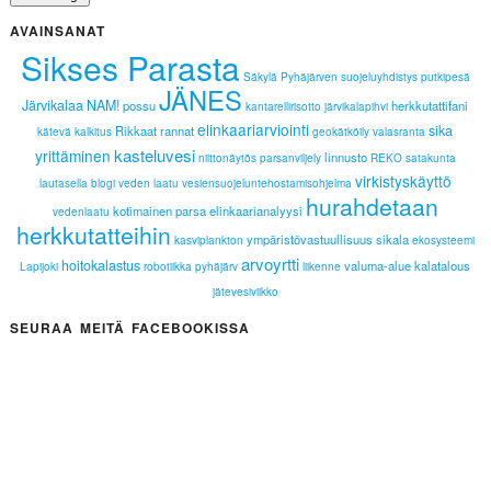
AVAINSANAT
Sikses Parasta
Säkylä
Pyhäjärven suojeluyhdistys
putkipesä
JÄNES
Järvikalaa NAM!
possu
herkkutattifani
kantarellirisotto
järvikalapihvi
elinkaariarviointi
sika
Rikkaat rannat
kätevä
kalkitus
geokätköily
valasranta
kasteluvesi
yrittäminen
linnusto
niittonäytös
parsanviljely
REKO
satakunta
virkistyskäyttö
lautasella
blogi
veden laatu
vesiensuojeluntehostamisohjelma
hurahdetaan
kotimainen parsa
elinkaarianalyysi
vedenlaatu
herkkutatteihin
ympäristövastuullisuus
sikala
kasviplankton
ekosysteemi
arvoyrtti
hoitokalastus
valuma-alue
kalatalous
Lapijoki
robotiikka
pyhäjärv
liikenne
jätevesiviikko
SEURAA MEITÄ FACEBOOKISSA