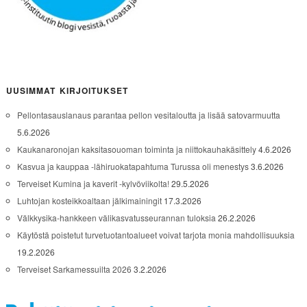
UUSIMMAT KIRJOITUKSET
Pellontasauslanaus parantaa pellon vesitaloutta ja lisää satovarmuutta
5.6.2026
Kaukanaronojan kaksitasouoman toiminta ja niittokauhakäsittely
4.6.2026
Kasvua ja kauppaa -lähiruokatapahtuma Turussa oli menestys
3.6.2026
Terveiset Kumina ja kaverit -kylvöviikolta!
29.5.2026
Luhtojan kosteikkoaltaan jälkimainingit
17.3.2026
Välkkysika-hankkeen välikasvatusseurannan tuloksia
26.2.2026
Käytöstä poistetut turvetuotantoalueet voivat tarjota monia mahdollisuuksia
19.2.2026
Terveiset Sarkamessuilta 2026
3.2.2026