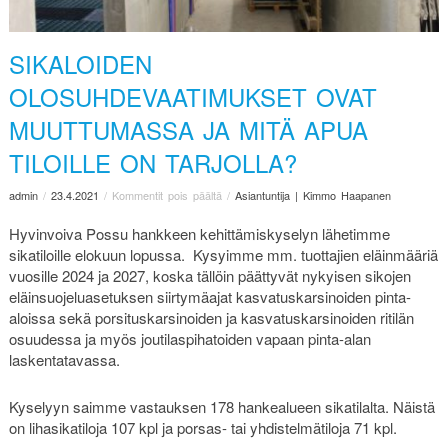
SIKALOIDEN
OLOSUHDEVAATIMUKSET OVAT
MUUTTUMASSA JA MITÄ APUA
TILOILLE ON TARJOLLA?
admin
/
23.4.2021
/
Kommentit pois päältä
/
Asiantuntija | Kimmo Haapanen
Hyvinvoiva Possu hankkeen kehittämiskyselyn lähetimme
sikatiloille elokuun lopussa. Kysyimme mm. tuottajien eläinmääriä
vuosille 2024 ja 2027, koska tällöin päättyvät nykyisen sikojen
eläinsuojeluasetuksen siirtymäajat kasvatuskarsinoiden pinta-
aloissa sekä porsituskarsinoiden ja kasvatuskarsinoiden ritilän
osuudessa ja myös joutilaspihatoiden vapaan pinta-alan
laskentatavassa.
Kyselyyn saimme vastauksen 178 hankealueen sikatilalta. Näistä
on lihasikatiloja 107 kpl ja porsas- tai yhdistelmätiloja 71 kpl.