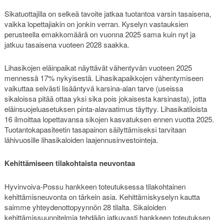
Sikatuottajilla on selkeä tavoite jatkaa tuotantoa varsin tasaisena,
vaikka lopettajiakin on jonkin verran. Kyselyn vastauksien
perusteella emakkomäärä on vuonna 2025 sama kuin nyt ja
jatkuu tasaisena vuoteen 2028 saakka.
Lihasikojen eläinpaikat näyttävät vähentyvän vuoteen 2025
mennessä 17% nykyisestä. Lihasikapaikkojen vähentymiseen
vaikuttaa selvästi lisääntyvä karsina-alan tarve (useissa
sikaloissa pitää ottaa yksi sika pois jokaisesta karsinasta), jotta
eläinsuojeluasetuksen pinta-alavaatimus täyttyy. Lihasikatiloista
16 ilmoittaa lopettavansa sikojen kasvatuksen ennen vuotta 2025.
Tuotantokapasiteetin tasapainon säilyttämiseksi tarvitaan
lähivuosille lihasikaloiden laajennusinvestointeja.
Kehittämiseen tilakohtaista neuvontaa
Hyvinvoiva-Possu hankkeen toteutuksessa tilakohtainen
kehittämisneuvonta on tärkein asia. Kehittämiskyselyn kautta
saimme yhteydenottopyynnön 28 tilalta. Sikaloiden
kehittämissuunnitelmia tehdään jatkuvasti hankkeen toteutuksen