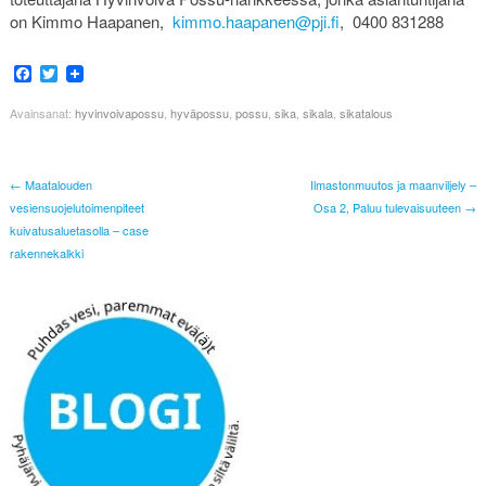
on Kimmo Haapanen,
kimmo.haapanen@pji.fi
, 0400 831288
Facebook
Twitter
Avainsanat:
hyvinvoivapossu
,
hyväpossu
,
possu
,
sika
,
sikala
,
sikatalous
← Maatalouden
Ilmastonmuutos ja maanviljely –
vesiensuojelutoimenpiteet
Osa 2, Paluu tulevaisuuteen →
kuivatusaluetasolla – case
rakennekalkki