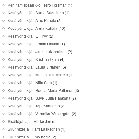
Kehittämispäällikkö | Tero Forsman
(4)
Kesätyöntekijä | Aarne Suominen
(1)
Kesätyöntekijä | Aino Kahala
(2)
Kesätyöntekijä | Anna Kahala
(10)
Kesätyöntekijä | Elli Pyy
(2)
Kesätyöntekijä | Emma Hakala
(1)
Kesätyöntekijä | Jenni Lukkaroinen
(2)
Kesätyöntekijä | Kristiina Ojala
(4)
Kesätyöntekijä | Laura Virtanen
(6)
Kesätyöntekijä | Matias Uus-Mäkelä
(1)
Kesätyöntekijä | Niilo Salo
(1)
Kesätyöntekijä | Roosa-Maria Peltonen
(3)
Kesätyöntekijä | Suvi-Tuulia Haakana
(2)
Kesätyöntekijä | Topi Kaarlamo
(2)
Kesätyöntekijä | Veronika Westergård
(2)
Sisältöjohtaja | Marko Jori
(5)
Suunnittelija | Harri Laaksonen
(1)
Suunnittelija | Timo Katila
(2)