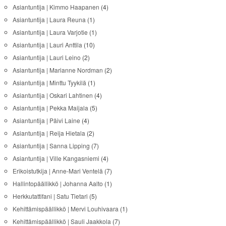
Asiantuntija | Kimmo Haapanen
(4)
Asiantuntija | Laura Reuna
(1)
Asiantuntija | Laura Varjotie
(1)
Asiantuntija | Lauri Anttila
(10)
Asiantuntija | Lauri Leino
(2)
Asiantuntija | Marianne Nordman
(2)
Asiantuntija | Minttu Tyykilä
(1)
Asiantuntija | Oskari Lahtinen
(4)
Asiantuntija | Pekka Maijala
(5)
Asiantuntija | Päivi Laine
(4)
Asiantuntija | Reija Hietala
(2)
Asiantuntija | Sanna Lipping
(7)
Asiantuntija | Ville Kangasniemi
(4)
Erikoistutkija | Anne-Mari Ventelä
(7)
Hallintopäällikkö | Johanna Aalto
(1)
Herkkutattifani | Satu Tietari
(5)
Kehittämispäällikkö | Mervi Louhivaara
(1)
Kehittämispäällikkö | Sauli Jaakkola
(7)