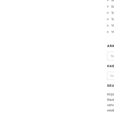
Su
T
T
Y
Y
ARK
HAE
SEU
Kirjo
tilau
vahvi
viest