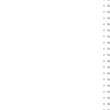
K
K
K
K
K
Ke
K
K
Ke
K
K
Ke
K
K
K
K
Si
S