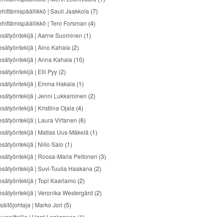
ehittämispäällikkö | Sauli Jaakkola
(7)
ehittämispäällikkö | Tero Forsman
(4)
esätyöntekijä | Aarne Suominen
(1)
esätyöntekijä | Aino Kahala
(2)
esätyöntekijä | Anna Kahala
(10)
sätyöntekijä | Elli Pyy
(2)
esätyöntekijä | Emma Hakala
(1)
esätyöntekijä | Jenni Lukkaroinen
(2)
sätyöntekijä | Kristiina Ojala
(4)
esätyöntekijä | Laura Virtanen
(6)
esätyöntekijä | Matias Uus-Mäkelä
(1)
sätyöntekijä | Niilo Salo
(1)
esätyöntekijä | Roosa-Maria Peltonen
(3)
esätyöntekijä | Suvi-Tuulia Haakana
(2)
esätyöntekijä | Topi Kaarlamo
(2)
esätyöntekijä | Veronika Westergård
(2)
sältöjohtaja | Marko Jori
(5)
uunnittelija | Harri Laaksonen
(1)