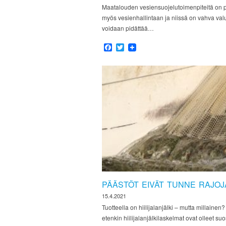
Maatalouden vesiensuojelutoimenpiteitä on peri
myös vesienhallintaan ja niissä on vahva val
voidaan pidättää…
Facebook
Twitter
PÄÄSTÖT EIVÄT TUNNE RAJOJ
15.4.2021
Tuotteella on hiilijalanjälki – mutta millain
etenkin hiilijalanjälkilaskelmat ovat olleet suo