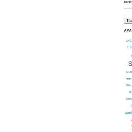
uusim
AVA
pyör
ma
juur
enna
liik
k
ilma
typpi