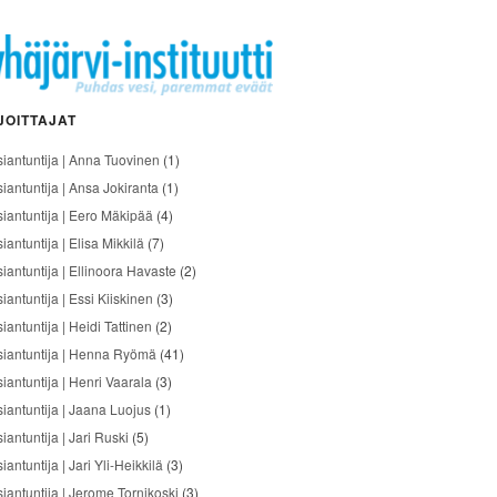
JOITTAJAT
siantuntija | Anna Tuovinen
(1)
siantuntija | Ansa Jokiranta
(1)
siantuntija | Eero Mäkipää
(4)
iantuntija | Elisa Mikkilä
(7)
siantuntija | Ellinoora Havaste
(2)
iantuntija | Essi Kiiskinen
(3)
iantuntija | Heidi Tattinen
(2)
siantuntija | Henna Ryömä
(41)
iantuntija | Henri Vaarala
(3)
siantuntija | Jaana Luojus
(1)
iantuntija | Jari Ruski
(5)
iantuntija | Jari Yli-Heikkilä
(3)
siantuntija | Jerome Tornikoski
(3)