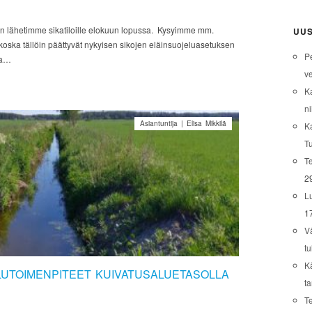
n lähetimme sikatiloille elokuun lopussa. Kysyimme mm.
UUS
 koska tällöin päättyvät nykyisen sikojen eläinsuojeluasetuksen
P
sa…
ve
K
ni
Asiantuntija | Elisa Mikkilä
K
T
Te
2
L
1
V
tu
K
UTOIMENPITEET KUIVATUSALUETASOLLA
t
T