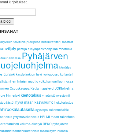
mat kirjoitukset.
INSANAT
talvitulva
herkkutattifani
äilyviikko
putkipesä
maatilat
anviljely
persilja
elinympäristöohjelma
robotiikka
Pyhäjärven
sitruunamelissa
suojeluohjelma
kierrätys
Eurajoki
hyvinvoivapossu
es
kasviplankton
korianteri
lintujen muutto
llistaminen
voikukanjuuri
luonnossa
JOKIohjelma
kuminen
Osuuskauppa Keula
maustevoi
kiertotalous
Hinnerjoki
uore
ympäristöinvestointi
hyvä maan kasvukunto
hoitokalastus
stopäästöt
lähiruokalautasella
syysrapsi
rakennekalkki
HELMI
maan rakenteen
lannoitus
yritystarvekartoitus
parantaminen
valuma-aluetyö
REKO
pyhäjärven
hurahdetaanherkkutatteihin
maankäyttö
humala