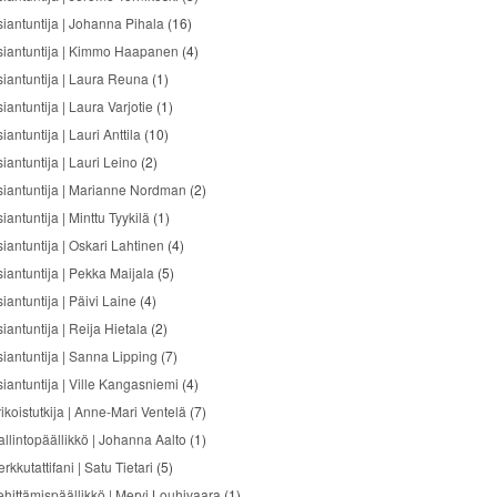
siantuntija | Johanna Pihala
(16)
siantuntija | Kimmo Haapanen
(4)
siantuntija | Laura Reuna
(1)
iantuntija | Laura Varjotie
(1)
iantuntija | Lauri Anttila
(10)
iantuntija | Lauri Leino
(2)
siantuntija | Marianne Nordman
(2)
iantuntija | Minttu Tyykilä
(1)
siantuntija | Oskari Lahtinen
(4)
siantuntija | Pekka Maijala
(5)
iantuntija | Päivi Laine
(4)
iantuntija | Reija Hietala
(2)
siantuntija | Sanna Lipping
(7)
siantuntija | Ville Kangasniemi
(4)
ikoistutkija | Anne-Mari Ventelä
(7)
allintopäällikkö | Johanna Aalto
(1)
rkkutattifani | Satu Tietari
(5)
ehittämispäällikkö | Mervi Louhivaara
(1)