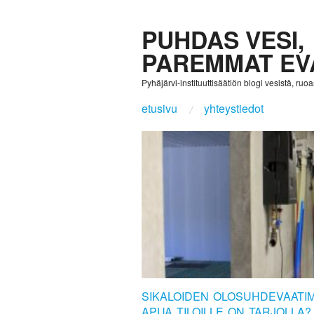
PUHDAS VESI,
PAREMMAT EV
Pyhäjärvi-instituuttisäätiön blogi vesistä, ruoast
etusivu
yhteystiedot
SIKALOIDEN OLOSUHDEVAATI
APUA TILOILLE ON TARJOLLA?