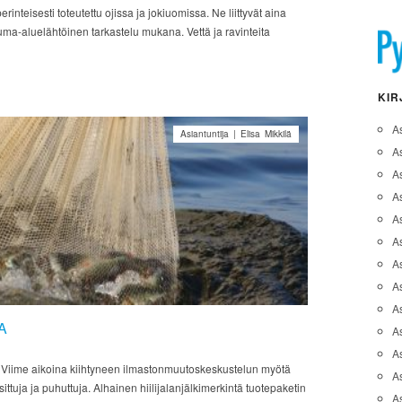
nteisesti toteutettu ojissa ja jokiuomissa. Ne liittyvät aina
uma-aluelähtöinen tarkastelu mukana. Vettä ja ravinteita
KIR
A
Asiantuntija | Elisa Mikkilä
A
A
As
A
As
As
A
As
A
A
As
en? Viime aikoina kiihtyneen ilmastonmuutoskeskustelun myötä
As
sittuja ja puhuttuja. Alhainen hiilijalanjälkimerkintä tuotepaketin
A