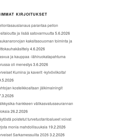
IMMAT KIRJOITUKSET
ellontasauslanaus parantaa pellon
sitaloutta ja lisää satovarmuutta
5.6.2026
aukanaronojan kaksitasouoman toiminta ja
ittokauhakäsittely
4.6.2026
asvua ja kauppaa -lähiruokatapahtuma
urussa oli menestys
3.6.2026
rveiset Kumina ja kaverit -kylvöviikolta!
9.5.2026
uhtojan kosteikkoaltaan jälkimainingit
7.3.2026
älkkysika-hankkeen välikasvatusseurannan
loksia
26.2.2026
äytöstä poistetut turvetuotantoalueet voivat
arjota monia mahdollisuuksia
19.2.2026
erveiset Sarkamessuilta 2026
3.2.2026