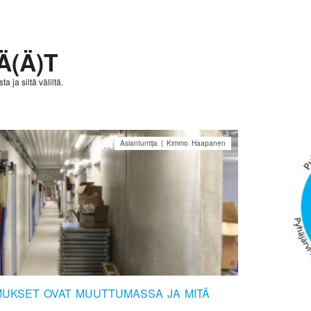
Ä(Ä)T
a ja siltä väliltä.
Asiantuntija | Kimmo Haapanen
MUKSET OVAT MUUTTUMASSA JA MITÄ