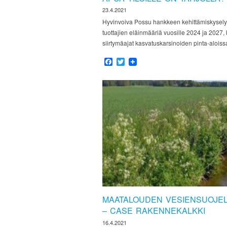
23.4.2021
Hyvinvoiva Possu hankkeen kehittämiskysely
tuottajien eläinmääriä vuosille 2024 ja 2027,
siirtymäajat kasvatuskarsinoiden pinta-alois
Facebook
Twitter
MAATALOUDEN VESIENSUOJEL
– CASE RAKENNEKALKKI
16.4.2021