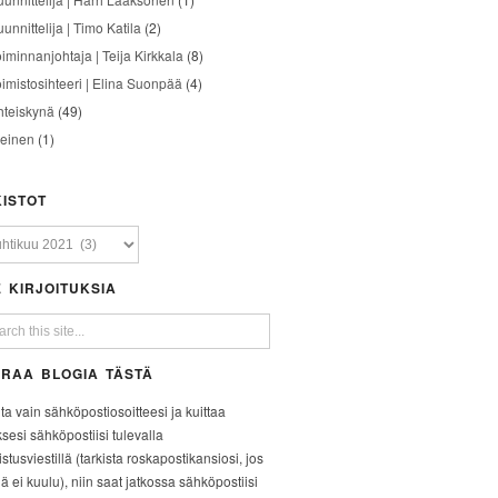
unnittelija | Timo Katila
(2)
oiminnanjohtaja | Teija Kirkkala
(8)
oimistosihteeri | Elina Suonpää
(4)
hteiskynä
(49)
leinen
(1)
ISTOT
 KIRJOITUKSIA
RAA BLOGIA TÄSTÄ
ita vain sähköpostiosoitteesi ja kuittaa
ksesi sähköpostiisi tulevalla
stusviestillä (tarkista roskapostikansiosi, jos
iä ei kuulu), niin saat jatkossa sähköpostiisi