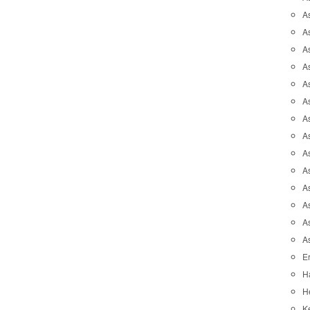
A
A
A
As
As
As
A
As
A
A
As
As
A
A
Er
H
He
K