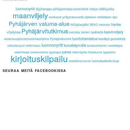
luonnonyrtit
öljyhamppu
pihlajanmarja
marja
välkkysika
kylvömäärä
maanviljely
yritysneuvonta
vesikasvit
lajikekoe
mökkiläiset
räpi
Pyhäjärven valuma-alue
hanke
hiilijalanjälki
REKO
vesirutto
Pyhäjärvitutkimus
kasvinviljely
viljelykoe
isokierto
svenska
taimen
luontoharrastus
kesätyö
vesiensuojeluntehostamisohjelma
Pyhäjärvikummit
geokätköily
luonnonyrtti
kuivakäymälä
voikukanjuuri
vedenlaatu
lantakuoriainen
varsikirppa
parsa
vesiviisas
turvetuotanto
syysrapsi
niittonäytös
Satakunta
typpiteho
kirjoituskilpailu
luomutuotanto
vesistöneuvonta
blogi
SEURAA MEITÄ FACEBOOKISSA