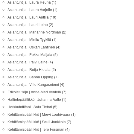
Asiantuntija | Laura Reuna
(1)
Asiantuntija | Laura Varjotie
(1)
Asiantuntija | Lauri Anttila
(10)
Asiantuntija | Lauri Leino
(2)
Asiantuntija | Marianne Nordman
(2)
Asiantuntija | Minttu Tyykilä
(1)
Asiantuntija | Oskari Lahtinen
(4)
Asiantuntija | Pekka Maijala
(5)
Asiantuntija | Päivi Laine
(4)
Asiantuntija | Reija Hietala
(2)
Asiantuntija | Sanna Lipping
(7)
Asiantuntija | Ville Kangasniemi
(4)
Erikoistutkija | Anne-Mari Ventelä
(7)
Hallintopäällikkö | Johanna Aalto
(1)
Herkkutattifani | Satu Tietari
(5)
Kehittämispäällikkö | Mervi Louhivaara
(1)
Kehittämispäällikkö | Sauli Jaakkola
(7)
Kehittämispäällikkö | Tero Forsman
(4)