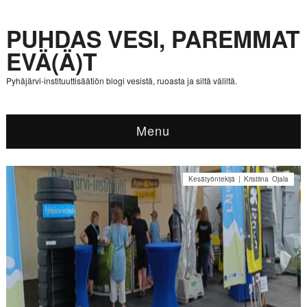
PUHDAS VESI, PAREMMAT
EVÄ(Ä)T
Pyhäjärvi-instituuttisäätiön blogi vesistä, ruoasta ja siltä väliltä.
Menu
Kesätyöntekijä | Kristiina Ojala