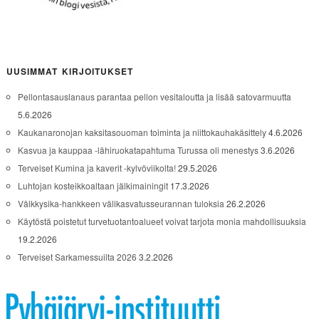
UUSIMMAT KIRJOITUKSET
Pellontasauslanaus parantaa pellon vesitaloutta ja lisää satovarmuutta
5.6.2026
Kaukanaronojan kaksitasouoman toiminta ja niittokauhakäsittely
4.6.2026
Kasvua ja kauppaa -lähiruokatapahtuma Turussa oli menestys
3.6.2026
Terveiset Kumina ja kaverit -kylvöviikolta!
29.5.2026
Luhtojan kosteikkoaltaan jälkimainingit
17.3.2026
Välkkysika-hankkeen välikasvatusseurannan tuloksia
26.2.2026
Käytöstä poistetut turvetuotantoalueet voivat tarjota monia mahdollisuuksia
19.2.2026
Terveiset Sarkamessuilta 2026
3.2.2026