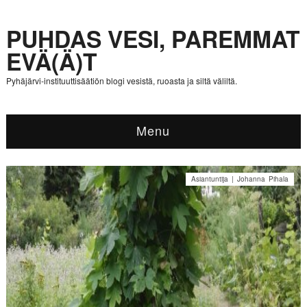
PUHDAS VESI, PAREMMAT
EVÄ(Ä)T
Pyhäjärvi-instituuttisäätiön blogi vesistä, ruoasta ja siltä väliltä.
Menu
Asiantuntija | Johanna Pihala