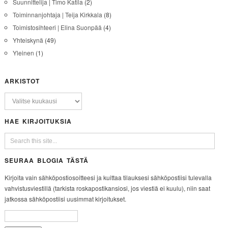
Suunnittelija | Timo Katila
(2)
Toiminnanjohtaja | Teija Kirkkala
(8)
Toimistosihteeri | Elina Suonpää
(4)
Yhteiskynä
(49)
Yleinen
(1)
ARKISTOT
HAE KIRJOITUKSIA
SEURAA BLOGIA TÄSTÄ
Kirjoita vain sähköpostiosoitteesi ja kuittaa tilauksesi sähköpostiisi tulevalla
vahvistusviestillä (tarkista roskapostikansiosi, jos viestiä ei kuulu), niin saat
jatkossa sähköpostiisi uusimmat kirjoitukset.