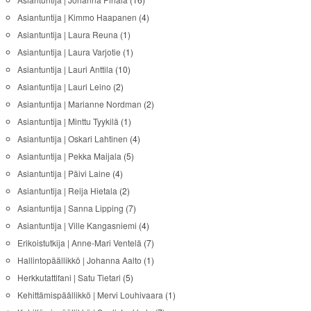
Asiantuntija | Kimmo Haapanen
(4)
Asiantuntija | Laura Reuna
(1)
Asiantuntija | Laura Varjotie
(1)
Asiantuntija | Lauri Anttila
(10)
Asiantuntija | Lauri Leino
(2)
Asiantuntija | Marianne Nordman
(2)
Asiantuntija | Minttu Tyykilä
(1)
Asiantuntija | Oskari Lahtinen
(4)
Asiantuntija | Pekka Maijala
(5)
Asiantuntija | Päivi Laine
(4)
Asiantuntija | Reija Hietala
(2)
Asiantuntija | Sanna Lipping
(7)
Asiantuntija | Ville Kangasniemi
(4)
Erikoistutkija | Anne-Mari Ventelä
(7)
Hallintopäällikkö | Johanna Aalto
(1)
Herkkutattifani | Satu Tietari
(5)
Kehittämispäällikkö | Mervi Louhivaara
(1)