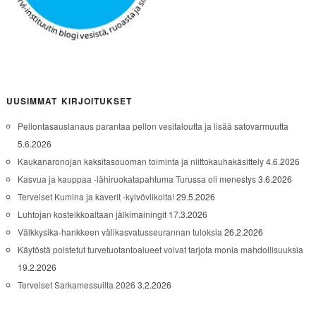
UUSIMMAT KIRJOITUKSET
Pellontasauslanaus parantaa pellon vesitaloutta ja lisää satovarmuutta
5.6.2026
Kaukanaronojan kaksitasouoman toiminta ja niittokauhakäsittely
4.6.2026
Kasvua ja kauppaa -lähiruokatapahtuma Turussa oli menestys
3.6.2026
Terveiset Kumina ja kaverit -kylvöviikolta!
29.5.2026
Luhtojan kosteikkoaltaan jälkimainingit
17.3.2026
Välkkysika-hankkeen välikasvatusseurannan tuloksia
26.2.2026
Käytöstä poistetut turvetuotantoalueet voivat tarjota monia mahdollisuuksia
19.2.2026
Terveiset Sarkamessuilta 2026
3.2.2026