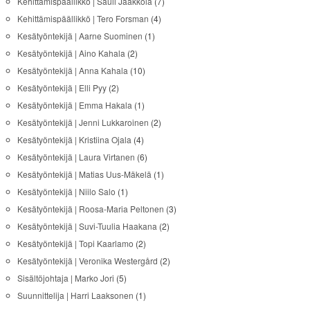
Kehittämispäällikkö | Sauli Jaakkola
(7)
Kehittämispäällikkö | Tero Forsman
(4)
Kesätyöntekijä | Aarne Suominen
(1)
Kesätyöntekijä | Aino Kahala
(2)
Kesätyöntekijä | Anna Kahala
(10)
Kesätyöntekijä | Elli Pyy
(2)
Kesätyöntekijä | Emma Hakala
(1)
Kesätyöntekijä | Jenni Lukkaroinen
(2)
Kesätyöntekijä | Kristiina Ojala
(4)
Kesätyöntekijä | Laura Virtanen
(6)
Kesätyöntekijä | Matias Uus-Mäkelä
(1)
Kesätyöntekijä | Niilo Salo
(1)
Kesätyöntekijä | Roosa-Maria Peltonen
(3)
Kesätyöntekijä | Suvi-Tuulia Haakana
(2)
Kesätyöntekijä | Topi Kaarlamo
(2)
Kesätyöntekijä | Veronika Westergård
(2)
Sisältöjohtaja | Marko Jori
(5)
Suunnittelija | Harri Laaksonen
(1)