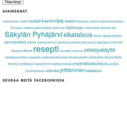
AVAINSANAT
kasvinviljely
kesätyö
kastelu
kokemusten vaihto
biokaasu
vesiensuojelutoimenpiteet
öljyhamppu
Eurajoen vesiensuojeluyhdistys
HolaLake
niittonäytös
bioevät
räpi
Säkylän Pyhäjärvi
sikatalous
virtaus
rapsikuoriainen
perunanviljely
Gastro
maanparannus
satokausi
parsaresepti
juures
syysrapsi
turvemaat
resepti
virkistyskäyttö
drone
kierrätys
rannalle
tuulisuus
kierrätysravinteet
maaperä
ympäristövaikutukset
ilmastopäästöt
kylvömäärä
Central Baltic
ympäristövastuullisuus
Interreg
varsikirppa
roskaaminen
koskikunnostus
porsitus
yrittäminen
voikukka
kalatalous
huoltovarmuus
SEURAA MEITÄ FACEBOOKISSA