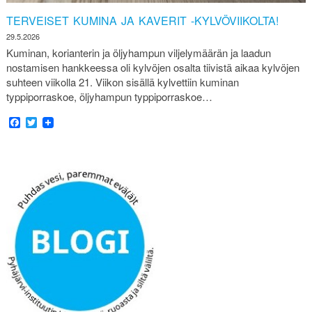
TERVEISET KUMINA JA KAVERIT -KYLVÖVIIKOLTA!
29.5.2026
Kuminan, korianterin ja öljyhampun viljelymäärän ja laadun
nostamisen hankkeessa oli kylvöjen osalta tiivistä aikaa kylvöjen
suhteen viikolla 21. Viikon sisällä kylvettiin kuminan
typpiporraskoe, öljyhampun typpiporraskoe…
Facebook
Twitter