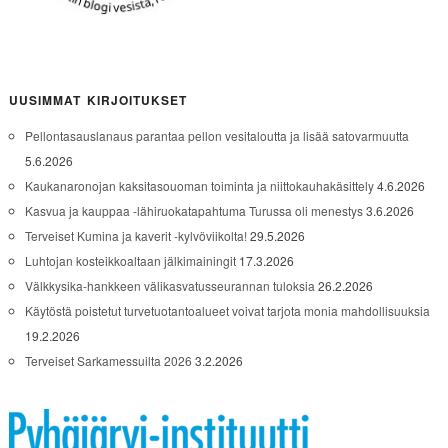
UUSIMMAT KIRJOITUKSET
Pellontasauslanaus parantaa pellon vesitaloutta ja lisää satovarmuutta
5.6.2026
Kaukanaronojan kaksitasouoman toiminta ja niittokauhakäsittely
4.6.2026
Kasvua ja kauppaa -lähiruokatapahtuma Turussa oli menestys
3.6.2026
Terveiset Kumina ja kaverit -kylvöviikolta!
29.5.2026
Luhtojan kosteikkoaltaan jälkimainingit
17.3.2026
Välkkysika-hankkeen välikasvatusseurannan tuloksia
26.2.2026
Käytöstä poistetut turvetuotantoalueet voivat tarjota monia mahdollisuuksia
19.2.2026
Terveiset Sarkamessuilta 2026
3.2.2026