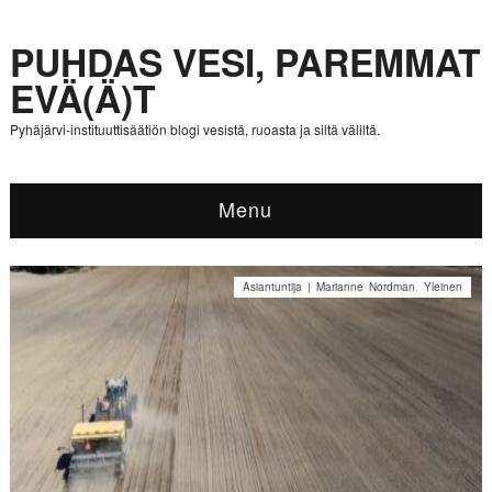
PUHDAS VESI, PAREMMAT
EVÄ(Ä)T
Pyhäjärvi-instituuttisäätiön blogi vesistä, ruoasta ja siltä väliltä.
Menu
Asiantuntija | Marianne Nordman
,
Yleinen