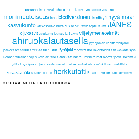
parsahanke
järvikalapihvi
porsitus
kätevä
ympäristöinvestointi
monimuotoisuus
hyvä maan
biodiversiteetti
lanta
kenttätyöt
JÄNES
kasvukunto
biotalous
jätevesiviikko
herkkutattiresepti
Rauma
viljelymenetelmät
öljykasvit
satakunta lautasella
Säkylä
lähiruokalautasella
pyhäjärven
kehittämiskysely
Pyhäjoki
palkokasvit
sitruunamelissa
tunnustus
robottitraktori
inventoinnit
asiakaslähtöisyys
älykkäät kastelumenetelmät
luonnonmukainen viljely
kotieläintalous
bioevät
petla
kokemäki
hyväpossu
yrttivoi
joulu
vesiensuojeluntehostamisohjelma
mökkiläisen muistilista
herkkutatti
kuivakäymälä
seutuvesi
linssi
Eurajoen vesiensuojeluyhdistys
SEURAA MEITÄ FACEBOOKISSA