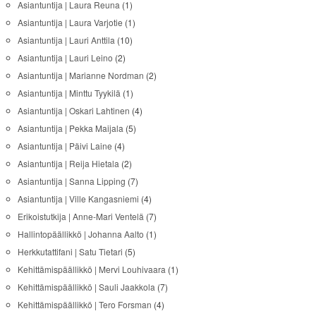
Asiantuntija | Laura Reuna
(1)
Asiantuntija | Laura Varjotie
(1)
Asiantuntija | Lauri Anttila
(10)
Asiantuntija | Lauri Leino
(2)
Asiantuntija | Marianne Nordman
(2)
Asiantuntija | Minttu Tyykilä
(1)
Asiantuntija | Oskari Lahtinen
(4)
Asiantuntija | Pekka Maijala
(5)
Asiantuntija | Päivi Laine
(4)
Asiantuntija | Reija Hietala
(2)
Asiantuntija | Sanna Lipping
(7)
Asiantuntija | Ville Kangasniemi
(4)
Erikoistutkija | Anne-Mari Ventelä
(7)
Hallintopäällikkö | Johanna Aalto
(1)
Herkkutattifani | Satu Tietari
(5)
Kehittämispäällikkö | Mervi Louhivaara
(1)
Kehittämispäällikkö | Sauli Jaakkola
(7)
Kehittämispäällikkö | Tero Forsman
(4)