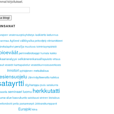
mat kirjoitukset.
INSANAT
isokierto
rajoen vesiensuojeluyhdistys
laidunnus
välkkysika
nanmaa
AgXeed
peltoviljely
elintarvikkeet
persilja
järvikalapihvi
muuttuva toimintaympäristö
bioeväät
perinnebiotooppi
humala
kakko
nkaarianalyysi
selkämerenkansallispuisto
virtaus
sut
vesistöt
karttapalvelut
vesistökunnostusverkosto
innotori
metsätalous
pyhäjärven
esiensuojelu
Järvinäytteenotto
kalkitus
satayrtti
öljyhamppu
joulu
satakunta
herkkutatti
seminaari
luomu
tasella
luma-alue
kasvukunto
satokausi
sininen biotalous
peltorobotti
petla
parsaresepti
Jokivarsikumppanit
Eurajoki
kiina