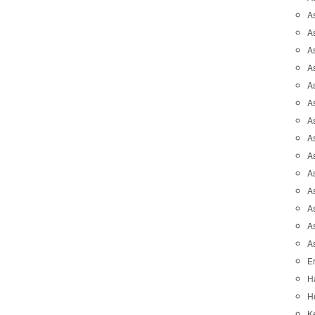
A
A
A
As
As
As
A
As
A
A
As
As
A
A
Er
H
He
K