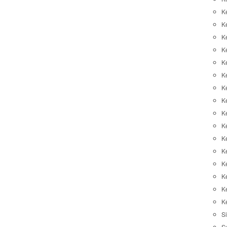
K
K
K
K
K
Ke
K
K
Ke
K
K
Ke
K
K
K
K
Si
S