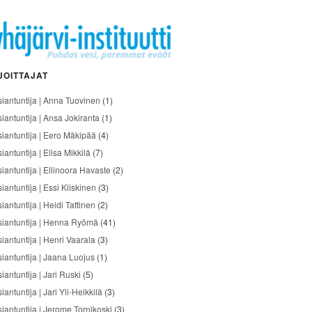
JOITTAJAT
siantuntija | Anna Tuovinen
(1)
siantuntija | Ansa Jokiranta
(1)
siantuntija | Eero Mäkipää
(4)
iantuntija | Elisa Mikkilä
(7)
siantuntija | Ellinoora Havaste
(2)
iantuntija | Essi Kiiskinen
(3)
iantuntija | Heidi Tattinen
(2)
siantuntija | Henna Ryömä
(41)
iantuntija | Henri Vaarala
(3)
siantuntija | Jaana Luojus
(1)
iantuntija | Jari Ruski
(5)
iantuntija | Jari Yli-Heikkilä
(3)
siantuntija | Jerome Tornikoski
(3)