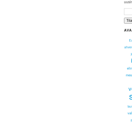
uusim
AVA
Eu
ahve
eli
mes
v
lau
va