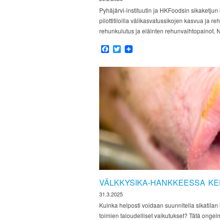
Pyhäjärvi-instituutin ja HKFoodsin sikaketju
pilottitiloilla välikasvatussikojen kasvua ja re
rehunkulutus ja eläinten rehunvaihtopainot. 
Facebook
Twitter
VÄLKKYSIKA-HANKKEESSA KEH
31.3.2025
Kuinka helposti voidaan suunnitella sikatila
toimien taloudelliset vaikutukset? Tätä ongel