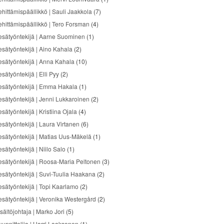
ehittämispäällikkö | Sauli Jaakkola
(7)
ehittämispäällikkö | Tero Forsman
(4)
esätyöntekijä | Aarne Suominen
(1)
esätyöntekijä | Aino Kahala
(2)
esätyöntekijä | Anna Kahala
(10)
sätyöntekijä | Elli Pyy
(2)
esätyöntekijä | Emma Hakala
(1)
esätyöntekijä | Jenni Lukkaroinen
(2)
sätyöntekijä | Kristiina Ojala
(4)
esätyöntekijä | Laura Virtanen
(6)
esätyöntekijä | Matias Uus-Mäkelä
(1)
sätyöntekijä | Niilo Salo
(1)
esätyöntekijä | Roosa-Maria Peltonen
(3)
esätyöntekijä | Suvi-Tuulia Haakana
(2)
esätyöntekijä | Topi Kaarlamo
(2)
esätyöntekijä | Veronika Westergård
(2)
sältöjohtaja | Marko Jori
(5)
uunnittelija | Harri Laaksonen
(1)