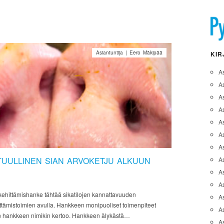
Asiantuntija | Eero Mäkipää
KIR
A
A
A
As
A
As
As
TUULLINEN SIAN ARVOKETJU ALKUUN
A
As
A
 kehittämishanke tähtää sikatilojen kannattavuuden
As
ittämistoimien avulla. Hankkeen monipuoliset toimenpiteet
As
ten hankkeen nimikin kertoo. Hankkeen älykästä…
A