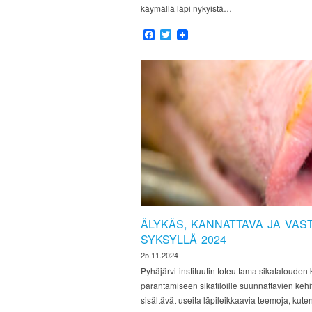
käymällä läpi nykyistä…
Facebook
Twitter
ÄLYKÄS, KANNATTAVA JA VAS
SYKSYLLÄ 2024
25.11.2024
Pyhäjärvi-instituutin toteuttama sikatalouden
parantamiseen sikatiloille suunnattavien keh
sisältävät useita läpileikkaavia teemoja, ku