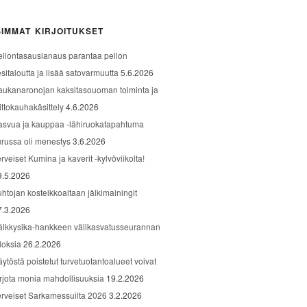
IMMAT KIRJOITUKSET
ellontasauslanaus parantaa pellon
sitaloutta ja lisää satovarmuutta
5.6.2026
aukanaronojan kaksitasouoman toiminta ja
ittokauhakäsittely
4.6.2026
asvua ja kauppaa -lähiruokatapahtuma
urussa oli menestys
3.6.2026
rveiset Kumina ja kaverit -kylvöviikolta!
9.5.2026
uhtojan kosteikkoaltaan jälkimainingit
7.3.2026
älkkysika-hankkeen välikasvatusseurannan
loksia
26.2.2026
äytöstä poistetut turvetuotantoalueet voivat
arjota monia mahdollisuuksia
19.2.2026
erveiset Sarkamessuilta 2026
3.2.2026