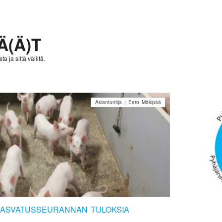
Ä(Ä)T
a ja siltä väliltä.
Asiantuntija | Eero Mäkipää
KASVATUSSEURANNAN TULOKSIA