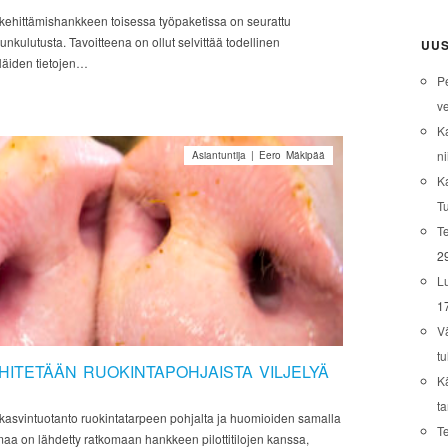
n kehittämishankkeen toisessa työpaketissa on seurattu
hunkulutusta. Tavoitteena on ollut selvittää todellinen
UUS
Näiden tietojen…
P
ve
K
ni
Asiantuntija | Eero Mäkipää
K
T
Te
2
L
1
V
tu
ITETÄÄN RUOKINTAPOHJAISTA VILJELYÄ
K
t
n kasvintuotanto ruokintatarpeen pohjalta ja huomioiden samalla
T
maa on lähdetty ratkomaan hankkeen pilottitilojen kanssa,