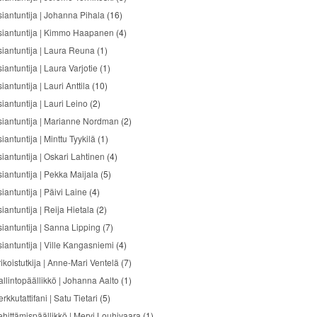
siantuntija | Johanna Pihala
(16)
siantuntija | Kimmo Haapanen
(4)
siantuntija | Laura Reuna
(1)
iantuntija | Laura Varjotie
(1)
iantuntija | Lauri Anttila
(10)
iantuntija | Lauri Leino
(2)
siantuntija | Marianne Nordman
(2)
iantuntija | Minttu Tyykilä
(1)
siantuntija | Oskari Lahtinen
(4)
siantuntija | Pekka Maijala
(5)
iantuntija | Päivi Laine
(4)
iantuntija | Reija Hietala
(2)
siantuntija | Sanna Lipping
(7)
siantuntija | Ville Kangasniemi
(4)
ikoistutkija | Anne-Mari Ventelä
(7)
allintopäällikkö | Johanna Aalto
(1)
rkkutattifani | Satu Tietari
(5)
ehittämispäällikkö | Mervi Louhivaara
(1)