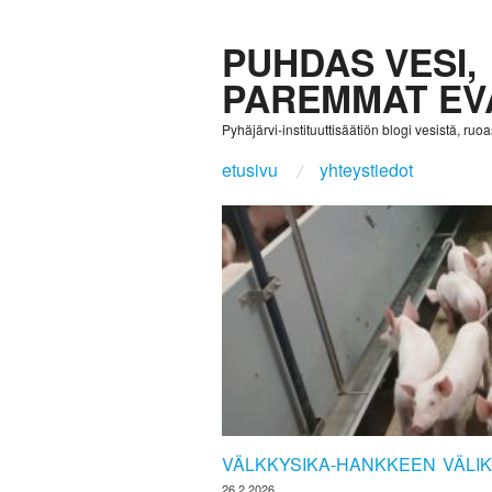
PUHDAS VESI,
PAREMMAT EV
Pyhäjärvi-instituuttisäätiön blogi vesistä, ruoast
etusivu
yhteystiedot
VÄLKKYSIKA-HANKKEEN VÄLI
26.2.2026