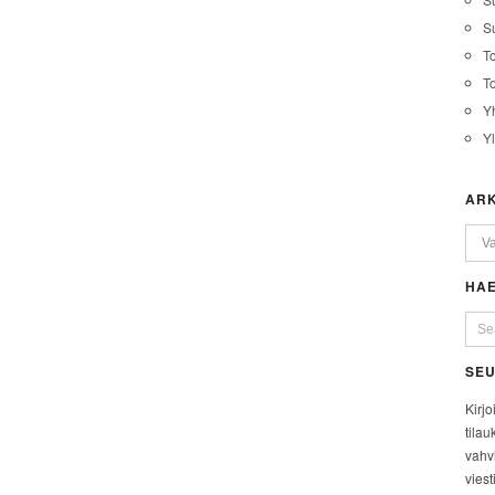
Su
T
T
Y
Y
ARK
HAE
SEU
Kirjo
tilau
vahvi
viest