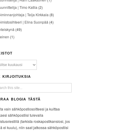
unnittelija | Timo Katila
(2)
oiminnanjohtaja | Teija Kirkkala
(8)
oimistosihteeri | Elina Suonpää
(4)
hteiskynä
(49)
leinen
(1)
ISTOT
 KIRJOITUKSIA
RAA BLOGIA TÄSTÄ
ita vain sähköpostiosoitteesi ja kuittaa
ksesi sähköpostiisi tulevalla
stusviestillä (tarkista roskapostikansiosi, jos
iä ei kuulu), niin saat jatkossa sähköpostiisi