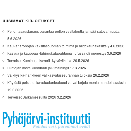
UUSIMMAT KIRJOITUKSET
Pellontasauslanaus parantaa pellon vesitaloutta ja lisää satovarmuutta
5.6.2026
Kaukanaronojan kaksitasouoman toiminta ja niittokauhakäsittely
4.6.2026
Kasvua ja kauppaa -lähiruokatapahtuma Turussa oli menestys
3.6.2026
Terveiset Kumina ja kaverit -kylvöviikolta!
29.5.2026
Luhtojan kosteikkoaltaan jälkimainingit
17.3.2026
Välkkysika-hankkeen välikasvatusseurannan tuloksia
26.2.2026
Käytöstä poistetut turvetuotantoalueet voivat tarjota monia mahdollisuuksia
19.2.2026
Terveiset Sarkamessuilta 2026
3.2.2026