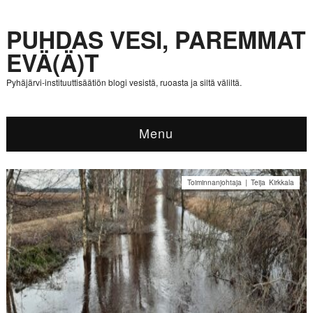
PUHDAS VESI, PAREMMAT
EVÄ(Ä)T
Pyhäjärvi-instituuttisäätiön blogi vesistä, ruoasta ja siltä väliltä.
Menu
Toiminnanjohtaja | Teija Kirkkala