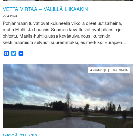
VETTÄ VIRTAA – VÄLILLÄ LIIKAAKIN
22.4.2024
Pohjanmaan tulvat ovat kuluneella viikolla olleet uutisaiheina,
mutta Etelä- Ja Lounais-Suomen kevättulvat ovat pääosin jo
ohitettu. Maalis-huhtikuussa kevättulva nousi kuitenkin
keskimääräistä selvästi suuremmaksi, esimerkiksi Eurajoen…
Facebook
Twitter
Asiantuntija | Elisa Mikkilä
MISSÄ TULVII?