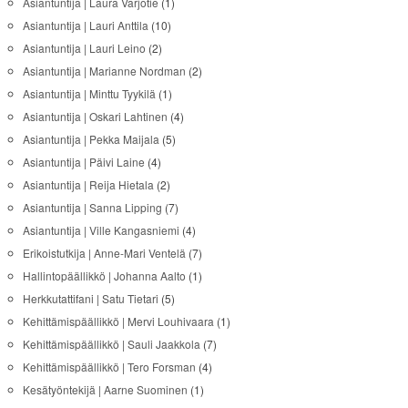
Asiantuntija | Laura Varjotie
(1)
Asiantuntija | Lauri Anttila
(10)
Asiantuntija | Lauri Leino
(2)
Asiantuntija | Marianne Nordman
(2)
Asiantuntija | Minttu Tyykilä
(1)
Asiantuntija | Oskari Lahtinen
(4)
Asiantuntija | Pekka Maijala
(5)
Asiantuntija | Päivi Laine
(4)
Asiantuntija | Reija Hietala
(2)
Asiantuntija | Sanna Lipping
(7)
Asiantuntija | Ville Kangasniemi
(4)
Erikoistutkija | Anne-Mari Ventelä
(7)
Hallintopäällikkö | Johanna Aalto
(1)
Herkkutattifani | Satu Tietari
(5)
Kehittämispäällikkö | Mervi Louhivaara
(1)
Kehittämispäällikkö | Sauli Jaakkola
(7)
Kehittämispäällikkö | Tero Forsman
(4)
Kesätyöntekijä | Aarne Suominen
(1)