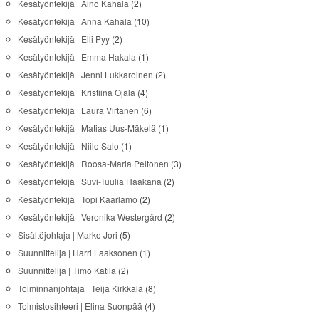
Kesätyöntekijä | Aino Kahala
(2)
Kesätyöntekijä | Anna Kahala
(10)
Kesätyöntekijä | Elli Pyy
(2)
Kesätyöntekijä | Emma Hakala
(1)
Kesätyöntekijä | Jenni Lukkaroinen
(2)
Kesätyöntekijä | Kristiina Ojala
(4)
Kesätyöntekijä | Laura Virtanen
(6)
Kesätyöntekijä | Matias Uus-Mäkelä
(1)
Kesätyöntekijä | Niilo Salo
(1)
Kesätyöntekijä | Roosa-Maria Peltonen
(3)
Kesätyöntekijä | Suvi-Tuulia Haakana
(2)
Kesätyöntekijä | Topi Kaarlamo
(2)
Kesätyöntekijä | Veronika Westergård
(2)
Sisältöjohtaja | Marko Jori
(5)
Suunnittelija | Harri Laaksonen
(1)
Suunnittelija | Timo Katila
(2)
Toiminnanjohtaja | Teija Kirkkala
(8)
Toimistosihteeri | Elina Suonpää
(4)