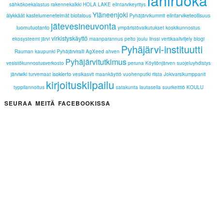
lähiruoka
sähkökoekalastus
rakennekalkki
HOLA LAKE
elintarvikeyritys
Yläneenjoki
älykkäät kastelumenetelmät
biotalous
elintarviketeollisuus
Pyhäjärvikummit
jätevesineuvonta
luomutuotanto
ympäristövaikutukset
koskikunnostus
virkistyskäyttö
ekosysteemi
järvi
maanparannus
pelto
joulu
linssi
vertikaaliviljely
blogi
Pyhäjärvi-instituutti
Rauman kaupunki
Pyhäjärviralli
AgXeed
ahven
Pyhäjärvitutkimus
vesistökunnostusverkosto
peruna
Köyliönjärven suojeluyhdistys
isokierto
järviwiki
turvemaat
vesikasvit
maankäyttö
vuohenputki
riista
Jokivarsikumppanit
kirjoituskilpailu
typpilannoitus
satakunta lautasella
suurkeittiö
KOULU
SEURAA MEITÄ FACEBOOKISSA