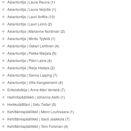
Asiantuntija | Laura Reuna
(1)
Asiantuntija | Laura Varjotie
(1)
Asiantuntija | Lauri Anttila
(10)
Asiantuntija | Lauri Leino
(2)
Asiantuntija | Marianne Nordman
(2)
Asiantuntija | Minttu Tyykilä
(1)
Asiantuntija | Oskari Lahtinen
(4)
Asiantuntija | Pekka Maijala
(5)
Asiantuntija | Päivi Laine
(4)
Asiantuntija | Reija Hietala
(2)
Asiantuntija | Sanna Lipping
(7)
Asiantuntija | Ville Kangasniemi
(4)
Erikoistutkija | Anne-Mari Ventelä
(7)
Hallintopäällikkö | Johanna Aalto
(1)
Herkkutattifani | Satu Tietari
(5)
Kehittämispäällikkö | Mervi Louhivaara
(1)
Kehittämispäällikkö | Sauli Jaakkola
(7)
Kehittämispäällikkö | Tero Forsman
(4)