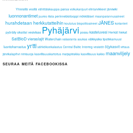
parsa
Yhteisillä vesillä
vähittäiskauppa
voikukanjuuri
elintarvikkeet
järviwiki
luonnonantimet
perinnebiotooppi
juures
riista
mökkiläiset
maanparannusaineet
JÄNES
hurahdetaan herkkutatteihin
koulutus
biopolttoaineet
korianteri
Pyhäjärvi
kasteluvesi
pyöräily
vesiviisas
possu
Herkät hiekat
sikatilat
SatBioD
vieraslajit
Waterchain
välkkysika
valasranta
asukas
lipstikkamuusi
yrtti
öljykasvit
luontoharrastus
sähkökoekalastus
Central Baltic Interreg
vesistöt
virtaus
maanviljely
järvikalapihvi
nimisuoja
kasvillisuuskartoitus
marjapiirakka
kasvillisuus
kakko
SEURAA MEITÄ FACEBOOKISSA