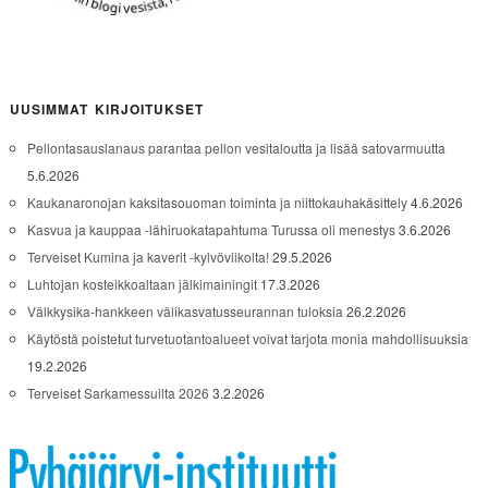
UUSIMMAT KIRJOITUKSET
Pellontasauslanaus parantaa pellon vesitaloutta ja lisää satovarmuutta
5.6.2026
Kaukanaronojan kaksitasouoman toiminta ja niittokauhakäsittely
4.6.2026
Kasvua ja kauppaa -lähiruokatapahtuma Turussa oli menestys
3.6.2026
Terveiset Kumina ja kaverit -kylvöviikolta!
29.5.2026
Luhtojan kosteikkoaltaan jälkimainingit
17.3.2026
Välkkysika-hankkeen välikasvatusseurannan tuloksia
26.2.2026
Käytöstä poistetut turvetuotantoalueet voivat tarjota monia mahdollisuuksia
19.2.2026
Terveiset Sarkamessuilta 2026
3.2.2026