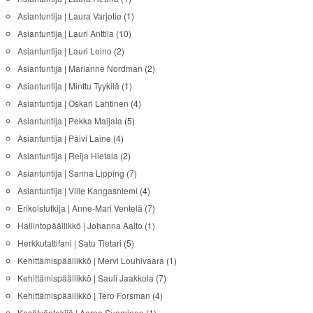
Asiantuntija | Laura Varjotie
(1)
Asiantuntija | Lauri Anttila
(10)
Asiantuntija | Lauri Leino
(2)
Asiantuntija | Marianne Nordman
(2)
Asiantuntija | Minttu Tyykilä
(1)
Asiantuntija | Oskari Lahtinen
(4)
Asiantuntija | Pekka Maijala
(5)
Asiantuntija | Päivi Laine
(4)
Asiantuntija | Reija Hietala
(2)
Asiantuntija | Sanna Lipping
(7)
Asiantuntija | Ville Kangasniemi
(4)
Erikoistutkija | Anne-Mari Ventelä
(7)
Hallintopäällikkö | Johanna Aalto
(1)
Herkkutattifani | Satu Tietari
(5)
Kehittämispäällikkö | Mervi Louhivaara
(1)
Kehittämispäällikkö | Sauli Jaakkola
(7)
Kehittämispäällikkö | Tero Forsman
(4)
Kesätyöntekijä | Aarne Suominen
(1)