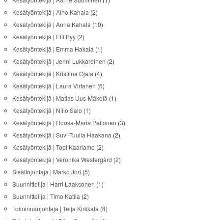
Kesätyöntekijä | Aino Kahala
(2)
Kesätyöntekijä | Anna Kahala
(10)
Kesätyöntekijä | Elli Pyy
(2)
Kesätyöntekijä | Emma Hakala
(1)
Kesätyöntekijä | Jenni Lukkaroinen
(2)
Kesätyöntekijä | Kristiina Ojala
(4)
Kesätyöntekijä | Laura Virtanen
(6)
Kesätyöntekijä | Matias Uus-Mäkelä
(1)
Kesätyöntekijä | Niilo Salo
(1)
Kesätyöntekijä | Roosa-Maria Peltonen
(3)
Kesätyöntekijä | Suvi-Tuulia Haakana
(2)
Kesätyöntekijä | Topi Kaarlamo
(2)
Kesätyöntekijä | Veronika Westergård
(2)
Sisältöjohtaja | Marko Jori
(5)
Suunnittelija | Harri Laaksonen
(1)
Suunnittelija | Timo Katila
(2)
Toiminnanjohtaja | Teija Kirkkala
(8)