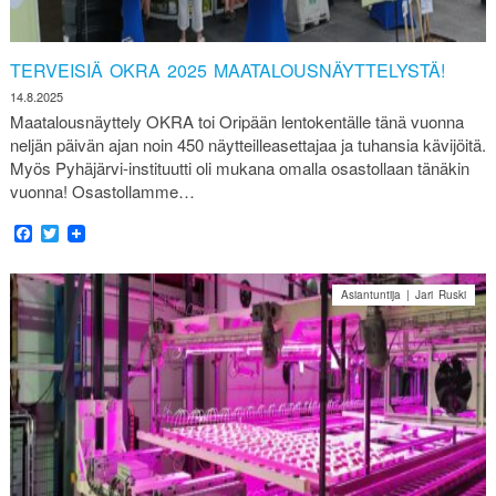
TERVEISIÄ OKRA 2025 MAATALOUSNÄYTTELYSTÄ!
14.8.2025
Maatalousnäyttely OKRA toi Oripään lentokentälle tänä vuonna
neljän päivän ajan noin 450 näytteilleasettajaa ja tuhansia kävijöitä.
Myös Pyhäjärvi-instituutti oli mukana omalla osastollaan tänäkin
vuonna! Osastollamme…
Facebook
Twitter
Asiantuntija | Jari Ruski