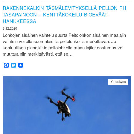
RAKENNEKALKIN TÄSMÄLEVITYKSELLÄ PELLON PH
TASAPAINOON – KENTTÄKOKEILU BIOEVÄÄT-
HANKKEESSA
8.12.2020
Lohkojen sisäinen vaihtelu suurta Peltolohkon sisäinen maalajin
vaihtelu voi olla suomalaisilla peltolohkoilla merkittävää. Jo
kohtuullisen pienelläkin peltolohkolla maan lajitekoostumus voi
muuttua niin merkittävästi, että se…
Facebook
Twitter
Yhteiskynä