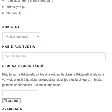
Toimistosihteeri | Elina Suonpää
(4)
Yhteiskynä
(49)
Yleinen
(1)
ARKISTOT
HAE KIRJOITUKSIA
SEURAA BLOGIA TÄSTÄ
Kirjoita vain sähköpostiosoitteesi ja kuittaa tilauksesi sähköpostiisi tulevalla
vahvistusviestillä (tarkista roskapostikansiosi, jos viestiä ei kuulu), niin saat
jatkossa sähköpostiisi uusimmat kirjoitukset.
AVAINSANAT