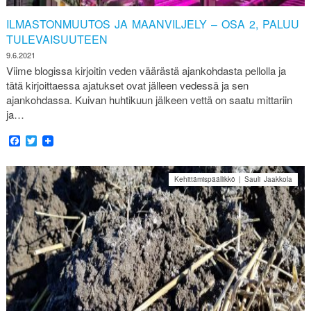
ILMASTONMUUTOS JA MAANVILJELY – OSA 2, PALUU
TULEVAISUUTEEN
9.6.2021
Viime blogissa kirjoitin veden väärästä ajankohdasta pellolla ja
tätä kirjoittaessa ajatukset ovat jälleen vedessä ja sen
ajankohdassa. Kuivan huhtikuun jälkeen vettä on saatu mittariin
ja…
Facebook
Twitter
Kehittämispäällikkö | Sauli Jaakkola