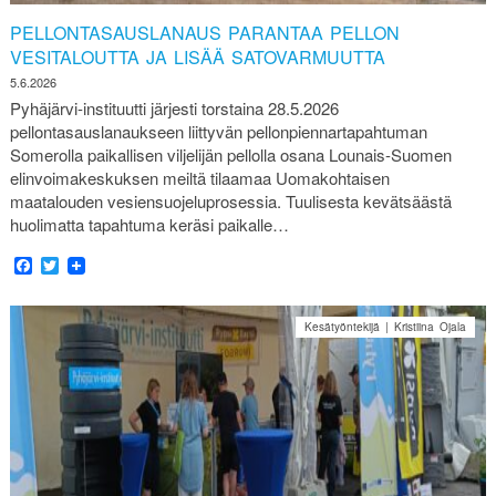
PELLONTASAUSLANAUS PARANTAA PELLON
VESITALOUTTA JA LISÄÄ SATOVARMUUTTA
5.6.2026
Pyhäjärvi-instituutti järjesti torstaina 28.5.2026
pellontasauslanaukseen liittyvän pellonpiennartapahtuman
Somerolla paikallisen viljelijän pellolla osana Lounais-Suomen
elinvoimakeskuksen meiltä tilaamaa Uomakohtaisen
maatalouden vesiensuojeluprosessia. Tuulisesta kevätsäästä
huolimatta tapahtuma keräsi paikalle…
Facebook
Twitter
Kesätyöntekijä | Kristiina Ojala