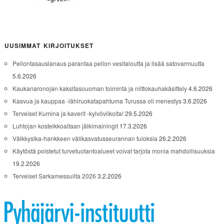
UUSIMMAT KIRJOITUKSET
Pellontasauslanaus parantaa pellon vesitaloutta ja lisää satovarmuutta
5.6.2026
Kaukanaronojan kaksitasouoman toiminta ja niittokauhakäsittely
4.6.2026
Kasvua ja kauppaa -lähiruokatapahtuma Turussa oli menestys
3.6.2026
Terveiset Kumina ja kaverit -kylvöviikolta!
29.5.2026
Luhtojan kosteikkoaltaan jälkimainingit
17.3.2026
Välkkysika-hankkeen välikasvatusseurannan tuloksia
26.2.2026
Käytöstä poistetut turvetuotantoalueet voivat tarjota monia mahdollisuuksia
19.2.2026
Terveiset Sarkamessuilta 2026
3.2.2026