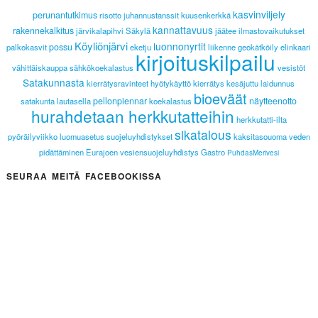
kasvinviljely
perunantutkimus
risotto
juhannustanssit
kuusenkerkkä
kannattavuus
rakennekalkitus
järvikalapihvi
Säkylä
jäätee
ilmastovaikutukset
Köyliönjärvi
luonnonyrtit
possu
palkokasvit
eketju
liikenne
geokätköily
elinkaari
kirjoituskilpailu
vähittäiskauppa
sähkökoekalastus
vesistöt
Satakunnasta
kierrätysravinteet
hyötykäyttö
kierrätys
kesäjuttu
laidunnus
bioeväät
pellonpiennar
näytteenotto
satakunta lautasella
koekalastus
hurahdetaan herkkutatteihin
herkkutatti-ilta
sikatalous
pyöräilyviikko
luomuasetus
suojeluyhdistykset
kaksitasouoma
veden
pidättäminen
Eurajoen vesiensuojeluyhdistys
Gastro
PuhdasMerivesi
SEURAA MEITÄ FACEBOOKISSA