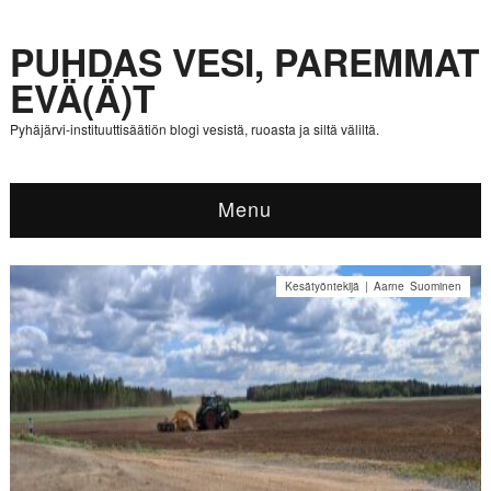
PUHDAS VESI, PAREMMAT
EVÄ(Ä)T
Pyhäjärvi-instituuttisäätiön blogi vesistä, ruoasta ja siltä väliltä.
Menu
Kesätyöntekijä | Aarne Suominen