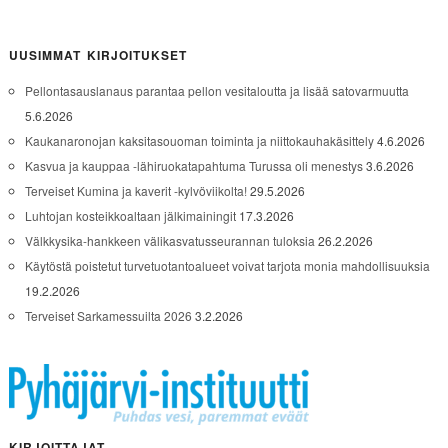
UUSIMMAT KIRJOITUKSET
Pellontasauslanaus parantaa pellon vesitaloutta ja lisää satovarmuutta
5.6.2026
Kaukanaronojan kaksitasouoman toiminta ja niittokauhakäsittely
4.6.2026
Kasvua ja kauppaa -lähiruokatapahtuma Turussa oli menestys
3.6.2026
Terveiset Kumina ja kaverit -kylvöviikolta!
29.5.2026
Luhtojan kosteikkoaltaan jälkimainingit
17.3.2026
Välkkysika-hankkeen välikasvatusseurannan tuloksia
26.2.2026
Käytöstä poistetut turvetuotantoalueet voivat tarjota monia mahdollisuuksia
19.2.2026
Terveiset Sarkamessuilta 2026
3.2.2026
KIRJOITTAJAT