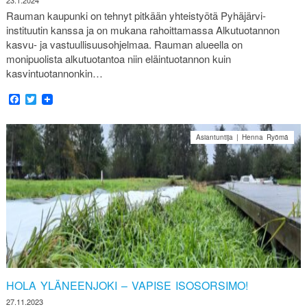
23.1.2024
Rauman kaupunki on tehnyt pitkään yhteistyötä Pyhäjärvi-
instituutin kanssa ja on mukana rahoittamassa Alkutuotannon
kasvu- ja vastuullisuusohjelmaa. Rauman alueella on
monipuolista alkutuotantoa niin eläintuotannon kuin
kasvintuotannonkin…
Facebook
Twitter
Asiantuntija | Henna Ryömä
HOLA YLÄNEENJOKI – VAPISE ISOSORSIMO!
27.11.2023