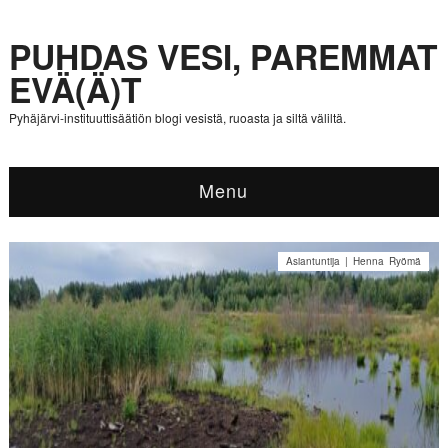
PUHDAS VESI, PAREMMAT
EVÄ(Ä)T
Pyhäjärvi-instituuttisäätiön blogi vesistä, ruoasta ja siltä väliltä.
Menu
Asiantuntija | Henna Ryömä