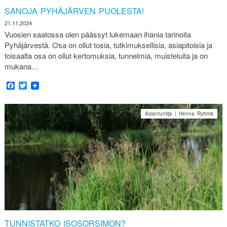
SANOJA PYHÄJÄRVEN PUOLESTA!
21.11.2024
Vuosien saatossa olen päässyt lukemaan ihania tarinoita
Pyhäjärvestä. Osa on ollut tosia, tutkimuksellisia, asiapitoisia ja
toisaalta osa on ollut kertomuksia, tunnelmia, muisteluita ja on
mukana…
Facebook
Twitter
Asiantuntija | Henna Ryömä
TUNNISTATKO ISOSORSIMON?