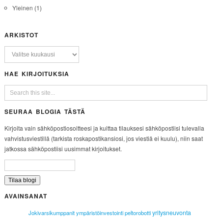
Yleinen
(1)
ARKISTOT
HAE KIRJOITUKSIA
SEURAA BLOGIA TÄSTÄ
Kirjoita vain sähköpostiosoitteesi ja kuittaa tilauksesi sähköpostiisi tulevalla
vahvistusviestillä (tarkista roskapostikansiosi, jos viestiä ei kuulu), niin saat
jatkossa sähköpostiisi uusimmat kirjoitukset.
AVAINSANAT
yritysneuvonta
Jokivarsikumppanit
ympäristöinvestointi
peltorobotti