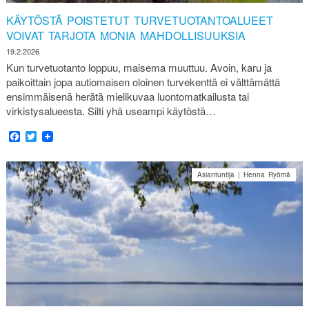
KÄYTÖSTÄ POISTETUT TURVETUOTANTOALUEET
VOIVAT TARJOTA MONIA MAHDOLLISUUKSIA
19.2.2026
Kun turvetuotanto loppuu, maisema muuttuu. Avoin, karu ja
paikoittain jopa autiomaisen oloinen turvekenttä ei välttämättä
ensimmäisenä herätä mielikuvaa luontomatkailusta tai
virkistysalueesta. Silti yhä useampi käytöstä…
Facebook
Twitter
Asiantuntija | Henna Ryömä