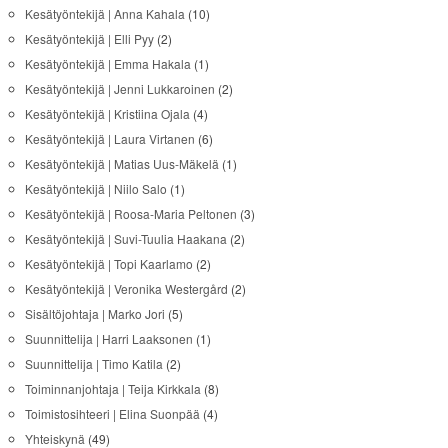
Kesätyöntekijä | Anna Kahala
(10)
Kesätyöntekijä | Elli Pyy
(2)
Kesätyöntekijä | Emma Hakala
(1)
Kesätyöntekijä | Jenni Lukkaroinen
(2)
Kesätyöntekijä | Kristiina Ojala
(4)
Kesätyöntekijä | Laura Virtanen
(6)
Kesätyöntekijä | Matias Uus-Mäkelä
(1)
Kesätyöntekijä | Niilo Salo
(1)
Kesätyöntekijä | Roosa-Maria Peltonen
(3)
Kesätyöntekijä | Suvi-Tuulia Haakana
(2)
Kesätyöntekijä | Topi Kaarlamo
(2)
Kesätyöntekijä | Veronika Westergård
(2)
Sisältöjohtaja | Marko Jori
(5)
Suunnittelija | Harri Laaksonen
(1)
Suunnittelija | Timo Katila
(2)
Toiminnanjohtaja | Teija Kirkkala
(8)
Toimistosihteeri | Elina Suonpää
(4)
Yhteiskynä
(49)