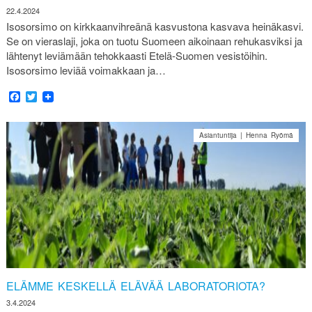
22.4.2024
Isosorsimo on kirkkaanvihreänä kasvustona kasvava heinäkasvi.
Se on vieraslaji, joka on tuotu Suomeen aikoinaan rehukasviksi ja
lähtenyt leviämään tehokkaasti Etelä-Suomen vesistöihin.
Isosorsimo leviää voimakkaan ja…
Facebook
Twitter
Asiantuntija | Henna Ryömä
ELÄMME KESKELLÄ ELÄVÄÄ LABORATORIOTA?
3.4.2024