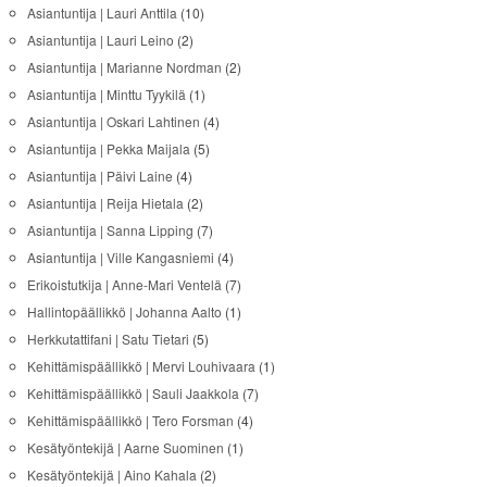
Asiantuntija | Lauri Anttila
(10)
Asiantuntija | Lauri Leino
(2)
Asiantuntija | Marianne Nordman
(2)
Asiantuntija | Minttu Tyykilä
(1)
Asiantuntija | Oskari Lahtinen
(4)
Asiantuntija | Pekka Maijala
(5)
Asiantuntija | Päivi Laine
(4)
Asiantuntija | Reija Hietala
(2)
Asiantuntija | Sanna Lipping
(7)
Asiantuntija | Ville Kangasniemi
(4)
Erikoistutkija | Anne-Mari Ventelä
(7)
Hallintopäällikkö | Johanna Aalto
(1)
Herkkutattifani | Satu Tietari
(5)
Kehittämispäällikkö | Mervi Louhivaara
(1)
Kehittämispäällikkö | Sauli Jaakkola
(7)
Kehittämispäällikkö | Tero Forsman
(4)
Kesätyöntekijä | Aarne Suominen
(1)
Kesätyöntekijä | Aino Kahala
(2)