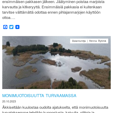
ensimmäisen pakkasen jälkeen. Jäätyminen poistaa marjoista
karvautta ja kitkeryyttä. Ensimmäisiä pakkasia ei kuitenkaan
tarvitse välttämättä odottaa ennen pihlajanmarjojen käyttöön
ottoa….
Facebook
Twitter
Asiantuntija | Henna Ryömä
MONIMUOTOISUUTTA TURVAAMASSA
20.10.2023
Äkkiseltään kuulostaa oudolta ajatukselta, että monimuotoisuutta
turvataksemme tehdään kunnostusta, kaivuita, niittoja ja