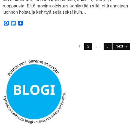
ruoppausta. Eikö monimuotoisuus kehitykään sillä, että annetaan
luonnon hoitaa ja kehittyä sellaiseksi kuin…
Facebook
Twitter
1
2
…
6
Next →