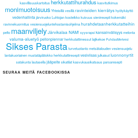
herkkutattihurahdus
kasvillisuuskartoitus
kasvitutkimus
monimuotoisuus
ravinteiden kierrätys
Yhteisillä vesillä
hyötykäyttö
vedenhallinta
järviruoko
Luhtojan kosteikko
kuivuus
sieniresepti
kokemäki
hurahdetaanherkkutatteihin
ravinnekuormitus
vesiensuojeluntehostamisohjelma
maanviljely
Järvikalaa NAM!
kansainvälisyys
pelto
syysrapsi
melonta
valuma-aluetyö
pellonpiennar
herkkutattimessut
lajikekoe
PuhdasMerivesi
Sikses Parasta
turvetuotanto
metsätalouden vesiensuojelu
luonnonyrtit
vesiviisas
lantakuoriainen
mustatäplätokko
herkkutattiresepti
julkaisut
jääpeite
satakunta lautasella
sikatilat
kasvukausikatsaus
parsaresepti
SEURAA MEITÄ FACEBOOKISSA