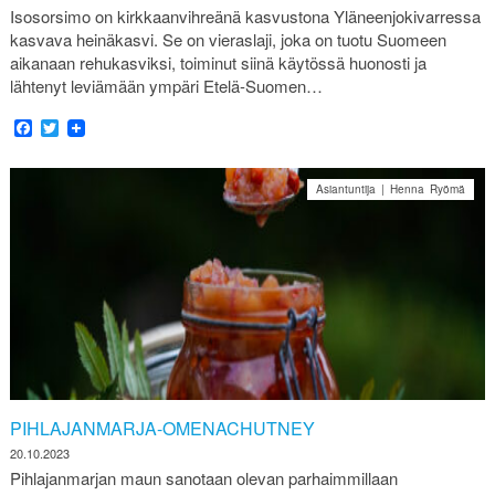
Isosorsimo on kirkkaanvihreänä kasvustona Yläneenjokivarressa
kasvava heinäkasvi. Se on vieraslaji, joka on tuotu Suomeen
aikanaan rehukasviksi, toiminut siinä käytössä huonosti ja
lähtenyt leviämään ympäri Etelä-Suomen…
Facebook
Twitter
Asiantuntija | Henna Ryömä
PIHLAJANMARJA-OMENACHUTNEY
20.10.2023
Pihlajanmarjan maun sanotaan olevan parhaimmillaan