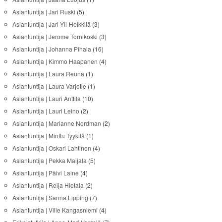
Asiantuntija | Jari Ruski
(5)
Asiantuntija | Jari Yli-Heikkilä
(3)
Asiantuntija | Jerome Tornikoski
(3)
Asiantuntija | Johanna Pihala
(16)
Asiantuntija | Kimmo Haapanen
(4)
Asiantuntija | Laura Reuna
(1)
Asiantuntija | Laura Varjotie
(1)
Asiantuntija | Lauri Anttila
(10)
Asiantuntija | Lauri Leino
(2)
Asiantuntija | Marianne Nordman
(2)
Asiantuntija | Minttu Tyykilä
(1)
Asiantuntija | Oskari Lahtinen
(4)
Asiantuntija | Pekka Maijala
(5)
Asiantuntija | Päivi Laine
(4)
Asiantuntija | Reija Hietala
(2)
Asiantuntija | Sanna Lipping
(7)
Asiantuntija | Ville Kangasniemi
(4)