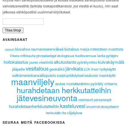
vahvistusviestillä (tarkista roskapostikansiosi, jos viestiä ei kuulu), niin saat
jatkossa sähköpostiisi uusimmat kirjoitukset.
AVAINSANAT
biovahva
raumanmerenväkeä
biotalous
marja
mökkiläisen muistilista
oppaat
lanta
Vikera
niittokauha
järvipelastajat
ekologisuus
huoltovarmuus
pyhäjärv
hoitokalastus
alkutuotanto
kuivakäymälä
viestintä
juures
pyöräilyviikko
vesitalous
järvikala
jääpeite
geokätkö
LCA
linssi
hyötykäyttö
selkämerenkansallispuisto
suojeluyhdistykset
seutuvesi
maankäyttö
maanviljely
pyöräily
asukas
mustatäplätokko
virtaama
hurahdetaan herkkutatteihin
jätevesineuvonta
vesikasvit
parsaresepti
kasteluvesi
hurahdetaanherkkutatteihin
sivuvirrat
ekosysteemi
viljelykoe
herkkutatti-ilta
SEURAA MEITÄ FACEBOOKISSA