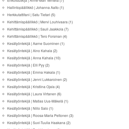
Erikoistutkija | Anne-Mari Ventelä
(7)
Hallintopäällikkö | Johanna Aalto
(1)
Herkkutattifani | Satu Tietari
(5)
Kehittämispäällikkö | Mervi Louhivaara
(1)
Kehittämispäällikkö | Sauli Jaakkola
(7)
Kehittämispäällikkö | Tero Forsman
(4)
Kesätyöntekijä | Aarne Suominen
(1)
Kesätyöntekijä | Aino Kahala
(2)
Kesätyöntekijä | Anna Kahala
(10)
Kesätyöntekijä | Elli Pyy
(2)
Kesätyöntekijä | Emma Hakala
(1)
Kesätyöntekijä | Jenni Lukkaroinen
(2)
Kesätyöntekijä | Kristiina Ojala
(4)
Kesätyöntekijä | Laura Virtanen
(6)
Kesätyöntekijä | Matias Uus-Mäkelä
(1)
Kesätyöntekijä | Niilo Salo
(1)
Kesätyöntekijä | Roosa-Maria Peltonen
(3)
Kesätyöntekijä | Suvi-Tuulia Haakana
(2)