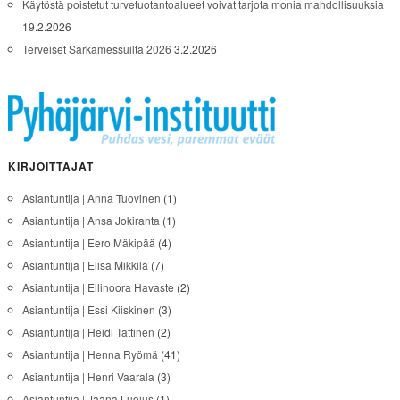
Käytöstä poistetut turvetuotantoalueet voivat tarjota monia mahdollisuuksia
19.2.2026
Terveiset Sarkamessuilta 2026
3.2.2026
KIRJOITTAJAT
Asiantuntija | Anna Tuovinen
(1)
Asiantuntija | Ansa Jokiranta
(1)
Asiantuntija | Eero Mäkipää
(4)
Asiantuntija | Elisa Mikkilä
(7)
Asiantuntija | Ellinoora Havaste
(2)
Asiantuntija | Essi Kiiskinen
(3)
Asiantuntija | Heidi Tattinen
(2)
Asiantuntija | Henna Ryömä
(41)
Asiantuntija | Henri Vaarala
(3)
Asiantuntija | Jaana Luojus
(1)