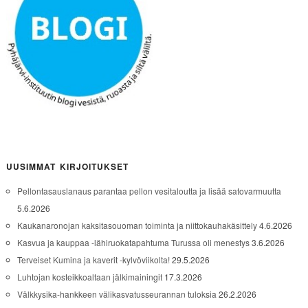
UUSIMMAT KIRJOITUKSET
Pellontasauslanaus parantaa pellon vesitaloutta ja lisää satovarmuutta
5.6.2026
Kaukanaronojan kaksitasouoman toiminta ja niittokauhakäsittely
4.6.2026
Kasvua ja kauppaa -lähiruokatapahtuma Turussa oli menestys
3.6.2026
Terveiset Kumina ja kaverit -kylvöviikolta!
29.5.2026
Luhtojan kosteikkoaltaan jälkimainingit
17.3.2026
Välkkysika-hankkeen välikasvatusseurannan tuloksia
26.2.2026