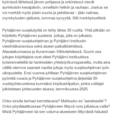
kylmissä lähteissä järven pohjassa ja onkireissut vievät
aurinkoisiin kesäpäiviin, onnellisiin hetkiin ja rauhaan. Joskus se
voi merkitä myös jotain suurta ja pelottavaa – jään natinaa,
myrskytuulen ujellusta, tummaa syvyyttä. Silti merkityksellistä.
Pyhäjärven suojelutyötä on tehty lähes 30 vuotta. Yhtä pitkään on
kirjoitettu Pyhäjärven puolesta -juttuja, joita on julkaistu
Pyhäjärven suojeluohjelman ja Pyhäjärvi-instituutin
viestintäkanavissa sekä alueen paikallislehdissä,
Alasatakunnassa ja Auranmaan Viikkolehdessä. Suurin osa
juttujen kirjoittajista ovat olleet Pyhäjärvi-instituutissa
työskennelleiltä tai hankkeiden yhteistyökumppaneilta, mutta aina
välillä olemme saaneet nauttia juttuja myös suojeluohjelman työn
ulkopuolelta. Ensi vuonna juhlitaan Pyhäjärven suojeluohjelman
pyöreitä vuosia ja Pyhäjärven suojeluohjelma järjestää 30-
vuotisjuhlavuotensa kunniaksi kirjoituskilpailun, jonka voittajat
julkistetaan juhlavuoden alussa, tammikuussa 2025.
Onko sinulla tarinasi kerrottavana? Mahtuuko se ”aaneloselle”?
Onko pöytälaatikossasi Pyhäjärveen liittyvä runo julkaisua vailla?
Mistä Pyhäjärveen tai sen valuma-alueeseen liittyvästä haluaisit