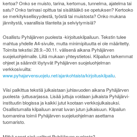
kertoa? Onko se muisto, tarina, kertomus, tunnelma, ajatelma tai
satu? Onko tarinasi opittua tai sisältääkö se opetuksen? Kertooko
se merkityksellisyydestä, työstä tai muistosta? Onko mukana
jännitystä, vaarallisia tilanteita ja selviytymisiä?
Osallistu Pyhäjärven puolesta -kirjoituskilpailuun. Tekstin tulee
mahtua yhdelle A4-sivulle, mutta minimipituutta ei ole määritetty.
Toimita tekstisi 28.9.–30.11. välisenä aikana Pyhäjärven
suojeluohjelmalle. Liitä mukaan yhteystietosi. Kilpailun tarkemmat
ohjeet ja säännöt löytyvät Pyhäjärven suojeluohjelman
verkkosivuilta:
www.pyhajarvensuojelu.net/ajankohtaista/kirjoituskilpailu
.
Viisi palkittua tekstiä julkaistaan juhlavuoden aikana Pyhäjärven
puolesta -juttusarjassa. Lisää juttuja voidaan julkaista Pyhäjärvi-
instituutin blogissa ja kaikki jutut kootaan verkkojulkaisuksi.
Osallistumalla kilpailuun annat luvan jutun julkaisuun. Kilpailun
tuomareina toimii Pyhäjärven suojeluohjelman asettama
tuomaristo.
Mitkä sanat sinä valitset Pyhäjärven puolesta?