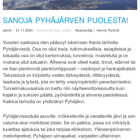
SANOJA PYHÄJÄRVEN PUOLESTA!
admin
/
21.11.2024
/
Kommentit pois päältä
/
Asiantuntija | Henna Ryömä
Vuosien saatossa olen päässyt lukemaan ihania tarinoita
Pyhäjärvestä. Osa on ollut tosia, tutkimuksellisia, asiapitoisia ja
toisaalta osa on ollut kertomuksia, tunnelmia, muisteluita ja on
mukana ollut satuakin. Aiheena ovat olleet kalat, linnut, eläimet tai
ne ihan pienimmät planktonhippuset – vesikirput ja hankajalkaiset.
Teksteissä on kirjoitettu veden tärkeydestä, riittävyydestä,
laadusta ja työstä, jota on tehty vesiympäristön parantamiseksi.
Tunnelmakuvauksia on luettu niin näytteenottoreissuilta kuin
kajakin ja suksien päältä, pyöräretkiltä ja ahvenia paistellessa.
Kaikkia tarinoita on yhdistänyt Pyhäjärvi.
Pyhäjärviseudulla asuville, mökkeileville ja vieraileville järvi ja sen
valuma-alue merkitsee jotain. Se on paikka, jossa voi virkistyä,
tuulettaa ajatuksia tai joka tarjoaa elinkeinon. Yläneenjokivarren
melontaretket, Pyhäjoen uimapaikat, varpaiden uittaminen