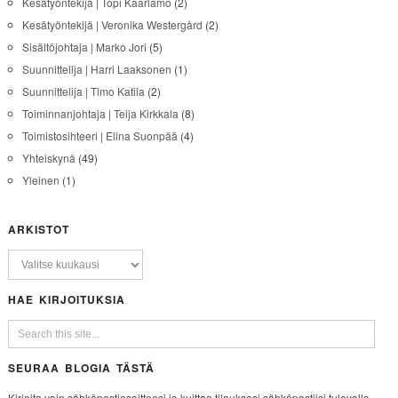
Kesätyöntekijä | Topi Kaarlamo
(2)
Kesätyöntekijä | Veronika Westergård
(2)
Sisältöjohtaja | Marko Jori
(5)
Suunnittelija | Harri Laaksonen
(1)
Suunnittelija | Timo Katila
(2)
Toiminnanjohtaja | Teija Kirkkala
(8)
Toimistosihteeri | Elina Suonpää
(4)
Yhteiskynä
(49)
Yleinen
(1)
ARKISTOT
HAE KIRJOITUKSIA
SEURAA BLOGIA TÄSTÄ
Kirjoita vain sähköpostiosoitteesi ja kuittaa tilauksesi sähköpostiisi tulevalla