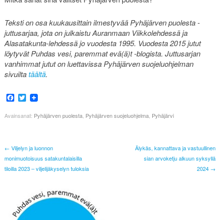
Teksti on osa kuukausittain ilmestyvää Pyhäjärven puolesta -
juttusarjaa, jota on julkaistu Auranmaan Viikkolehdessä ja
Alasatakunta-lehdessä jo vuodesta 1995. Vuodesta 2015 jutut
löytyvät Puhdas vesi, paremmat evä(ä)t -blogista. Juttusarjan
vanhimmat jutut on luettavissa Pyhäjärven suojeluohjelman
sivuilta
täältä
.
Facebook
Twitter
Avainsanat:
Pyhäjärven puolesta
,
Pyhäjärven suojeluohjelma
,
Pyhäjärvi
← Viljelyn ja luonnon
Älykäs, kannattava ja vastuullinen
monimuotoisuus satakuntalaisilla
sian arvoketju alkuun syksyllä
tiloilla 2023 – viljelijäkyselyn tuloksia
2024 →