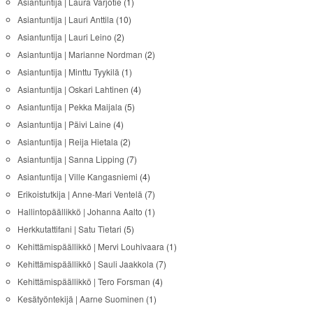
Asiantuntija | Laura Varjotie
(1)
Asiantuntija | Lauri Anttila
(10)
Asiantuntija | Lauri Leino
(2)
Asiantuntija | Marianne Nordman
(2)
Asiantuntija | Minttu Tyykilä
(1)
Asiantuntija | Oskari Lahtinen
(4)
Asiantuntija | Pekka Maijala
(5)
Asiantuntija | Päivi Laine
(4)
Asiantuntija | Reija Hietala
(2)
Asiantuntija | Sanna Lipping
(7)
Asiantuntija | Ville Kangasniemi
(4)
Erikoistutkija | Anne-Mari Ventelä
(7)
Hallintopäällikkö | Johanna Aalto
(1)
Herkkutattifani | Satu Tietari
(5)
Kehittämispäällikkö | Mervi Louhivaara
(1)
Kehittämispäällikkö | Sauli Jaakkola
(7)
Kehittämispäällikkö | Tero Forsman
(4)
Kesätyöntekijä | Aarne Suominen
(1)