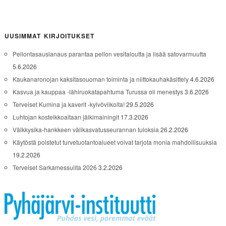
UUSIMMAT KIRJOITUKSET
Pellontasauslanaus parantaa pellon vesitaloutta ja lisää satovarmuutta
5.6.2026
Kaukanaronojan kaksitasouoman toiminta ja niittokauhakäsittely
4.6.2026
Kasvua ja kauppaa -lähiruokatapahtuma Turussa oli menestys
3.6.2026
Terveiset Kumina ja kaverit -kylvöviikolta!
29.5.2026
Luhtojan kosteikkoaltaan jälkimainingit
17.3.2026
Välkkysika-hankkeen välikasvatusseurannan tuloksia
26.2.2026
Käytöstä poistetut turvetuotantoalueet voivat tarjota monia mahdollisuuksia
19.2.2026
Terveiset Sarkamessuilta 2026
3.2.2026