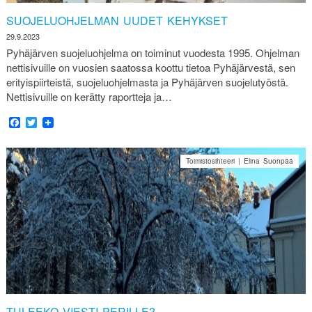
SUOJELUOHJELMAN UUDET KEHYKSET
29.9.2023
Pyhäjärven suojeluohjelma on toiminut vuodesta 1995. Ohjelman
nettisivuille on vuosien saatossa koottu tietoa Pyhäjärvestä, sen
erityispiirteistä, suojeluohjelmasta ja Pyhäjärven suojelutyöstä.
Nettisivuille on kerätty raportteja ja…
Facebook
Twitter
Toimistosihteeri | Elina Suonpää
TULEEKO VIESTI PERILLE?