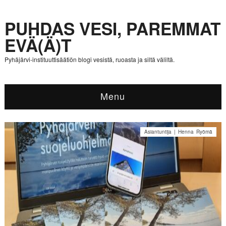
PUHDAS VESI, PAREMMAT
EVÄ(Ä)T
Pyhäjärvi-instituuttisäätiön blogi vesistä, ruoasta ja siltä väliltä.
Menu
Asiantuntija | Henna Ryömä