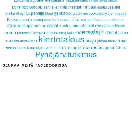
parsanviljely
typpilannoitus
Köyliönjärven suojelu
perinnebiotooppi
lanta
linnusto
rannalle
maatilat
eketju
vesistöt
persilja
geokätkö
elintarvikeyritys
blogi
laidunnus
geokätköily
sieniresepti
Kaukanaronoja
euroopanunioninosarahoittama
drooni
luonnonmukainen
pellonpiennar
älykkäät kastelumenetelmät
viljely
riista
virtaus
hirake
vieraslajit
luomu
JOKIohjelma
pienvesi
Central Baltic Interreg
kakko
kiertotalous
svenska
varsikirppa
Säkylä
jäätee
mökkiläiset
innotori
luontoharrastus
greenfuture
vastuullisuus
kuminajakaverit
Pyhäjärvitutkimus
SEURAA MEITÄ FACEBOOKISSA