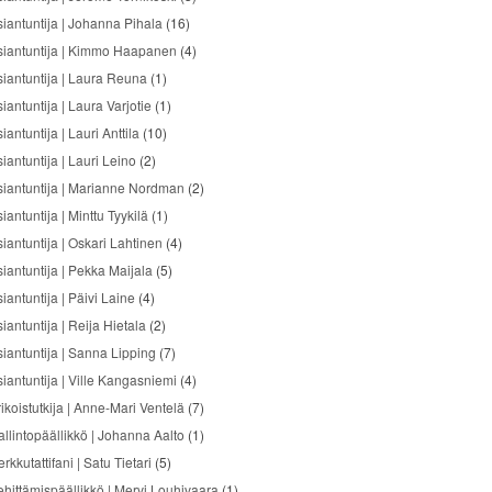
siantuntija | Johanna Pihala
(16)
siantuntija | Kimmo Haapanen
(4)
siantuntija | Laura Reuna
(1)
iantuntija | Laura Varjotie
(1)
iantuntija | Lauri Anttila
(10)
iantuntija | Lauri Leino
(2)
siantuntija | Marianne Nordman
(2)
iantuntija | Minttu Tyykilä
(1)
siantuntija | Oskari Lahtinen
(4)
siantuntija | Pekka Maijala
(5)
iantuntija | Päivi Laine
(4)
iantuntija | Reija Hietala
(2)
siantuntija | Sanna Lipping
(7)
siantuntija | Ville Kangasniemi
(4)
ikoistutkija | Anne-Mari Ventelä
(7)
allintopäällikkö | Johanna Aalto
(1)
rkkutattifani | Satu Tietari
(5)
ehittämispäällikkö | Mervi Louhivaara
(1)