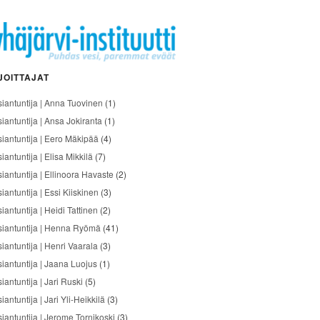
JOITTAJAT
siantuntija | Anna Tuovinen
(1)
siantuntija | Ansa Jokiranta
(1)
siantuntija | Eero Mäkipää
(4)
iantuntija | Elisa Mikkilä
(7)
siantuntija | Ellinoora Havaste
(2)
iantuntija | Essi Kiiskinen
(3)
iantuntija | Heidi Tattinen
(2)
siantuntija | Henna Ryömä
(41)
iantuntija | Henri Vaarala
(3)
siantuntija | Jaana Luojus
(1)
iantuntija | Jari Ruski
(5)
iantuntija | Jari Yli-Heikkilä
(3)
siantuntija | Jerome Tornikoski
(3)