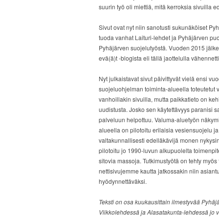
suurin työ oli miettiä, mitä kerroksia sivuilla e
Sivut ovat nyt niin sanotusti sukunäköiset Pyhä
tuoda vanhat Laituri-lehdet ja Pyhäjärven puole
Pyhäjärven suojelutyöstä. Vuoden 2015 jälke
evä(ä)t -blogista eli tällä jaottelulla vähennet
Nyt julkaistavat sivut päivittyvät vielä ensi 
suojeluohjelman toiminta-alueella toteutetut 
vanhoillakin sivuilla, mutta paikkatieto on ke
uudistusta. Josko sen käytettävyys paranisi 
palveluun helpottuu. Valuma-aluetyön näkymin
alueella on pilotoitu erilaisia vesiensuojelu 
valtakunnallisesti edelläkävijä monen nykysi
pilotoitu jo 1990-luvun alkupuolelta toimenpit
sitovia massoja. Tutkimustyötä on tehty myös
nettisivujemme kautta jatkossakin niin asiantu
hyödynnettäväksi.
Teksti on osa kuukausittain ilmestyvää Pyhäjä
Viikkolehdessä ja Alasatakunta-lehdessä jo v