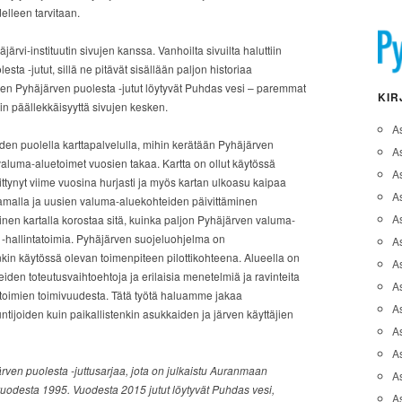
delleen tarvitaan.
järvi-instituutin sivujen kanssa. Vanhoilta sivuilta haluttiin
sta -jutut, sillä ne pitävät sisällään paljon historiaa
en Pyhäjärven puolesta -jutut löytyvät Puhdas vesi – paremmat
KIR
tiin päällekkäisyyttä sivujen kesken.
A
vuoden puolella karttapalvelulla, mihin kerätään Pyhäjärven
A
valuma-aluetoimet vuosien takaa. Kartta on ollut käytössä
A
hittynyt viime vuosina hurjasti ja myös kartan ulkoasu kaipaa
As
samalla ja uusien valuma-aluekohteiden päivittäminen
A
en kartalla korostaa sitä, kuinka paljon Pyhäjärven valuma-
ja -hallintatoimia. Pyhäjärven suojeluohjelma on
As
nkin käytössä olevan toimenpiteen pilottikohteena. Alueella on
As
eiden toteutusvaihtoehtoja ja erilaisia menetelmiä ja ravinteita
A
 toimien toimivuudesta. Tätä työtä haluamme jakaa
As
ntijoiden kuin paikallistenkin asukkaiden ja järven käyttäjien
A
As
rven puolesta -juttusarjaa, jota on julkaistu Auranmaan
As
uodesta 1995. Vuodesta 2015 jutut löytyvät Puhdas vesi,
A