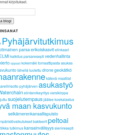
mat kirjoitukset.
INSANAT
Pyhäjärvitutkimus
o
otimainen parsa
erikoiskasvit
elinkaari
ELMI
vedenhallinta
kalkitus
parsaresepti
kierto
kokemäki
tomaattipasta
asukas
oppaat
svukunto
drone
geokätkö
lähellä tuotettu
aanrakenne
kätevä
maatilat
asukastyö
arellirisotto
pyhäjärven
Waterchain
elintarvikeyritys
varsikirppa
suojelutempaus
juttu
jäätee
koekalastus
yvä maan kasvukunto
selkämerenkansallispuisto
peltoai
mpäristövaikutukset
bakteerit
kansainvälisyys
tiikka
tutkimus
sieniresepti
lmastonmuutos