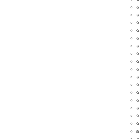
K
K
K
K
K
Ke
K
K
Ke
K
K
Ke
K
K
K
K
Si
S