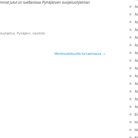
immat jutut on luettavissa Pyhäjärven suojeluohjelman
A
A
A
As
eluohjelma
,
Pyhäjärvi
,
viestintä
As
As
A
Monimuotoisuutta turvaamassa →
As
A
A
As
As
A
A
Er
H
He
K