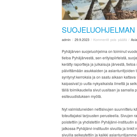
SUOJELUOHJELMAN
admin
/
29.9.2023
/
Kommentit pois päältä
/
Asi
Pyhäjärven suojeluohjelma on toiminut vuodes
tietoa Pyhäjärvestä, sen erityispiirteistä, suo
kerätty raportteja ja julkaisuja järvestä, tieto
päivittämään asukkaiden ja asiantuntijoiden ta
syntynyt kerroksia ja on saatu aikaan kattava 
kaipasivat jo uutta nykyaikaista ilmettä ja se
tällä toimikaudella sivut uusitaan ja samalla
esiteuudistuksen myötä.
Nyt valmistuneiden nettisivujen suunnittelu kä
toteuttajaksi tarjousten perusteella. Sivujen 
poistettiin ja yhdistettiin Pyhäjärvi-instituutin
jatkossa Pyhäjärvi-instituutin sivuilta ja link
sivuilla selkeytettiin ja kaikki asiantuntijamm