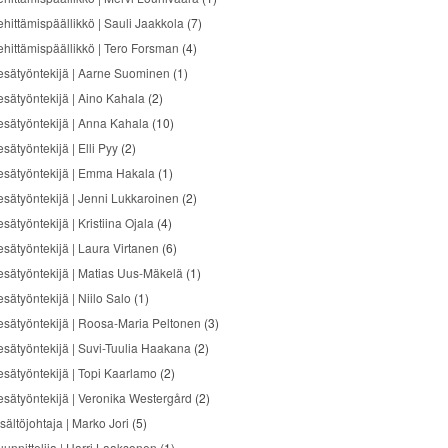
ehittämispäällikkö | Sauli Jaakkola
(7)
ehittämispäällikkö | Tero Forsman
(4)
esätyöntekijä | Aarne Suominen
(1)
esätyöntekijä | Aino Kahala
(2)
esätyöntekijä | Anna Kahala
(10)
sätyöntekijä | Elli Pyy
(2)
esätyöntekijä | Emma Hakala
(1)
esätyöntekijä | Jenni Lukkaroinen
(2)
sätyöntekijä | Kristiina Ojala
(4)
esätyöntekijä | Laura Virtanen
(6)
esätyöntekijä | Matias Uus-Mäkelä
(1)
sätyöntekijä | Niilo Salo
(1)
esätyöntekijä | Roosa-Maria Peltonen
(3)
esätyöntekijä | Suvi-Tuulia Haakana
(2)
esätyöntekijä | Topi Kaarlamo
(2)
esätyöntekijä | Veronika Westergård
(2)
sältöjohtaja | Marko Jori
(5)
uunnittelija | Harri Laaksonen
(1)