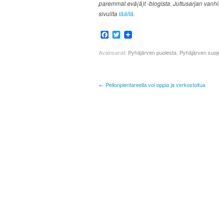
paremmat evä(ä)t -blogista. Juttusarjan vanh
sivuilta
täältä
.
Facebook
Twitter
Avainsanat:
Pyhäjärven puolesta
,
Pyhäjärven suoj
← Pellonpientareella voi oppia ja verkostoitua