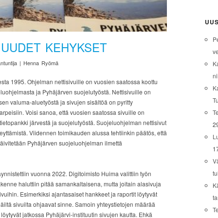
UUS
P
 UUDET KEHYKSET
ve
antuntija | Henna Ryömä
K
ni
ta 1995. Ohjelman nettisivuille on vuosien saatossa koottu
K
jeluohjelmasta ja Pyhäjärven suojelutyöstä. Nettisivuille on
T
a sen valuma-aluetyöstä ja sivujen sisältöä on pyritty
Te
rpeisiin. Voisi sanoa, että vuosien saatossa sivuille on
tietopankki järvestä ja suojelutyöstä. Suojeluohjelman nettisivut
2
lkeyttämistä. Viidennen toimikauden alussa tehtiinkin päätös, että
L
 päivitetään Pyhäjärven suojeluohjelman ilmettä
1
V
tu
ynnistettiin vuonna 2022. Digitoimisto Huima valittiin työn
rakenne haluttiin pitää samankaltaisena, mutta joitain alasivuja
K
 sivuihin. Esimerkiksi ajantasaiset hankkeet ja raportit löytyvät
t
it näiltä sivuilta ohjaavat sinne. Samoin yhteystietojen määrää
T
e löytyvät jatkossa Pyhäjärvi-instituutin sivujen kautta. Ehkä