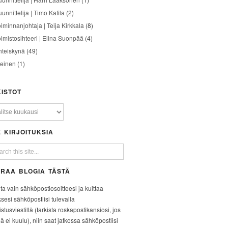
unnittelija | Timo Katila
(2)
oiminnanjohtaja | Teija Kirkkala
(8)
oimistosihteeri | Elina Suonpää
(4)
hteiskynä
(49)
leinen
(1)
ISTOT
 KIRJOITUKSIA
RAA BLOGIA TÄSTÄ
ita vain sähköpostiosoitteesi ja kuittaa
ksesi sähköpostiisi tulevalla
stusviestillä (tarkista roskapostikansiosi, jos
iä ei kuulu), niin saat jatkossa sähköpostiisi