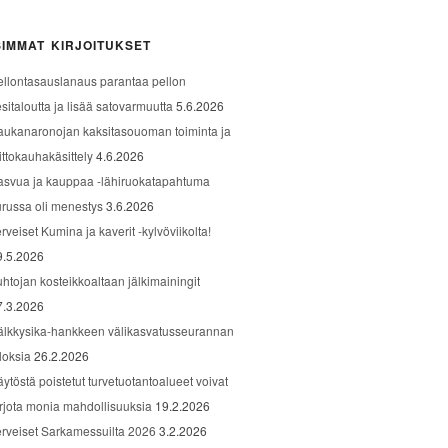
IMMAT KIRJOITUKSET
ellontasauslanaus parantaa pellon
sitaloutta ja lisää satovarmuutta
5.6.2026
aukanaronojan kaksitasouoman toiminta ja
ittokauhakäsittely
4.6.2026
asvua ja kauppaa -lähiruokatapahtuma
urussa oli menestys
3.6.2026
rveiset Kumina ja kaverit -kylvöviikolta!
9.5.2026
uhtojan kosteikkoaltaan jälkimainingit
7.3.2026
älkkysika-hankkeen välikasvatusseurannan
loksia
26.2.2026
äytöstä poistetut turvetuotantoalueet voivat
arjota monia mahdollisuuksia
19.2.2026
erveiset Sarkamessuilta 2026
3.2.2026