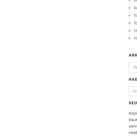
Su
T
T
Y
Y
ARK
HAE
SEU
Kirjo
tilau
vahvi
viest