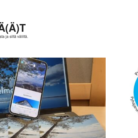
Ä(Ä)T
a ja siltä väliltä.