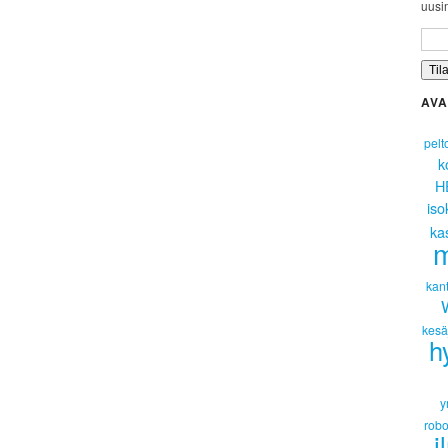
uusim
AVA
pelt
k
H
iso
ka
m
kant
kesä
h
y
robo
i