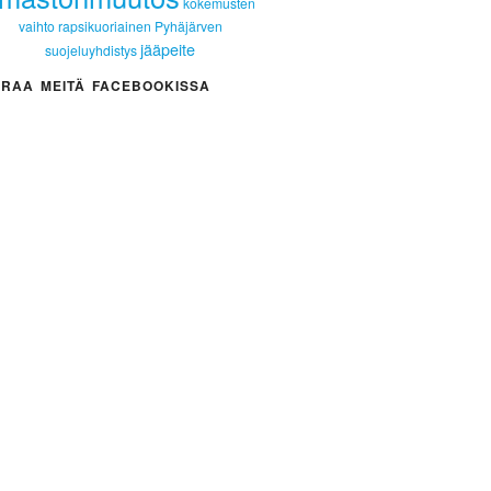
kokemusten
vaihto
rapsikuoriainen
Pyhäjärven
jääpeite
suojeluyhdistys
RAA MEITÄ FACEBOOKISSA