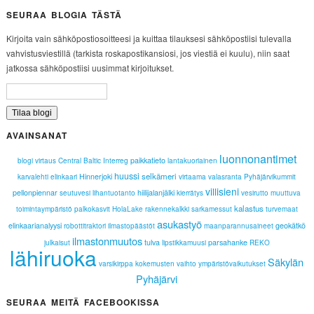
SEURAA BLOGIA TÄSTÄ
Kirjoita vain sähköpostiosoitteesi ja kuittaa tilauksesi sähköpostiisi tulevalla
vahvistusviestillä (tarkista roskapostikansiosi, jos viestiä ei kuulu), niin saat
jatkossa sähköpostiisi uusimmat kirjoitukset.
AVAINSANAT
luonnonantimet
paikkatieto
blogi
virtaus
Central Baltic Interreg
lantakuoriainen
huussi
selkämeri
Hinnerjoki
karvalehti
elinkaari
virtaama
valasranta
Pyhäjärvikummit
villisieni
pellonpiennar
hiilijalanjälki
seutuvesi
lihantuotanto
kierrätys
vesirutto
muuttuva
kalastus
toimintaympäristö
palkokasvit
HolaLake
rakennekalkki
sarkamessut
turvemaat
asukastyö
elinkaarianalyysi
geokätkö
robottitraktori
ilmastopäästöt
maanparannusaineet
ilmastonmuutos
tulva
parsahanke
julkaisut
lipstikkamuusi
REKO
lähiruoka
Säkylän
varsikirppa
kokemusten vaihto
ympäristövaikutukset
Pyhäjärvi
SEURAA MEITÄ FACEBOOKISSA