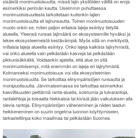
sisäistä monimuotoisuutta, missä lajin yksilöiden välillä on eroja
esimerkiksi perimän kautta. Useimmin puhuttaessa
monimuotoisuudesta tarkoitetaan kuitenkin lajien
monimuotoisuutta eli lajirunsautta. Toinen monimuotoisuuden
muoto onkin se, miten paljon erilaisia lajeja esiintyy tietyllä
alueella. Yleensä runsas lajimäärä on ekosysteemille hyväksi ja
tekee ekosysteemeistä kestävämpiä. Myös sillä on merkitystä,
millaisia lajeja alueella esiintyy. Onko lajeja kaikista lajiryhmistä,
vai onko alueella vain pelkästään kasveja tai pelkästään
pikkunisäkkäitä. Voidaankin ajatella, että alue on sitä
monimuotoisempi, mitä enemmän on lajeja eri lajiryhmistä.
Kolmanneksi monimuotoisuus voi olla ekosysteemien
monimuotoisuutta. Se tarkoittaa elinympäristöjen runsautta ja
monipuolisuutta. Järvimaisemassa se tarkoittaa esimerkiksi
kasvillisuuden peittämiä ranta-alueita, soistumia ja tulvarantoja,
rantalehtoja ja toisaalta hiekkaisia tai kivisiä jään vaikutuksen alla
olevia rantoja. Elinympäristöjen väheneminen ja niiden laadun
heikkeneminen on suurin ongelma luonnon köyhtymiseen,
tarkasteltiinpa koko maailmaa tai pelkästään Suomea.