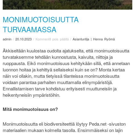
MONIMUOTOISUUTTA
TURVAAMASSA
admin
/
20.10.2023
/
Kommentit pois päältä
/
Asiantuntija | Henna Ryömä
Äkkiseltään kuulostaa oudolta ajatukselta, että monimuotoisuutta
turvataksemme tehdään kunnostusta, kaivuita, niittoja ja
ruoppausta. Eikö monimuotoisuus kehitykään sillä, että annetaan
luonnon hoitaa ja kehittyä sellaiseksi kuin se on? Monta kertaa
näin voi ollakin, mutta tietyissä tilanteissa monimuotoisuutta
voidaan parantaa parhaiten muuttamalla elinympäristöjä.
Ennallistamisen tarve kohdistuu erityisesti muuttuneisiin ja
heikentyneisiin ympäristöihin.
Mitä monimuotoisuus on?
Monimuotoisuutta eli biodiversiteettiä löytyy Peda.net -sivuston
materiaalien mukaan kolmella tasolla. Ensimmäiseksi on lajin