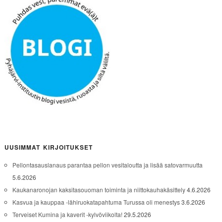
UUSIMMAT KIRJOITUKSET
Pellontasauslanaus parantaa pellon vesitaloutta ja lisää satovarmuutta
5.6.2026
Kaukanaronojan kaksitasouoman toiminta ja niittokauhakäsittely
4.6.2026
Kasvua ja kauppaa -lähiruokatapahtuma Turussa oli menestys
3.6.2026
Terveiset Kumina ja kaverit -kylvöviikolta!
29.5.2026