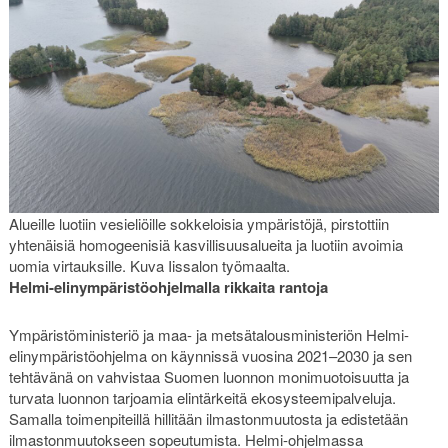
Alueille luotiin vesieliöille sokkeloisia ympäristöjä, pirstottiin
yhtenäisiä homogeenisiä kasvillisuusalueita ja luotiin avoimia
uomia virtauksille. Kuva Iissalon työmaalta.
Helmi-elinympäristöohjelmalla rikkaita rantoja
Ympäristöministeriö ja maa- ja metsätalousministeriön Helmi-
elinympäristöohjelma on käynnissä vuosina 2021–2030 ja sen
tehtävänä on vahvistaa Suomen luonnon monimuotoisuutta ja
turvata luonnon tarjoamia elintärkeitä ekosysteemipalveluja.
Samalla toimenpiteillä hillitään ilmastonmuutosta ja edistetään
ilmastonmuutokseen sopeutumista. Helmi-ohjelmassa