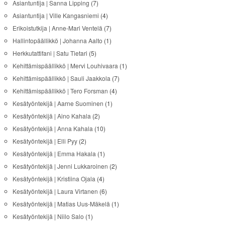
Asiantuntija | Sanna Lipping
(7)
Asiantuntija | Ville Kangasniemi
(4)
Erikoistutkija | Anne-Mari Ventelä
(7)
Hallintopäällikkö | Johanna Aalto
(1)
Herkkutattifani | Satu Tietari
(5)
Kehittämispäällikkö | Mervi Louhivaara
(1)
Kehittämispäällikkö | Sauli Jaakkola
(7)
Kehittämispäällikkö | Tero Forsman
(4)
Kesätyöntekijä | Aarne Suominen
(1)
Kesätyöntekijä | Aino Kahala
(2)
Kesätyöntekijä | Anna Kahala
(10)
Kesätyöntekijä | Elli Pyy
(2)
Kesätyöntekijä | Emma Hakala
(1)
Kesätyöntekijä | Jenni Lukkaroinen
(2)
Kesätyöntekijä | Kristiina Ojala
(4)
Kesätyöntekijä | Laura Virtanen
(6)
Kesätyöntekijä | Matias Uus-Mäkelä
(1)
Kesätyöntekijä | Niilo Salo
(1)