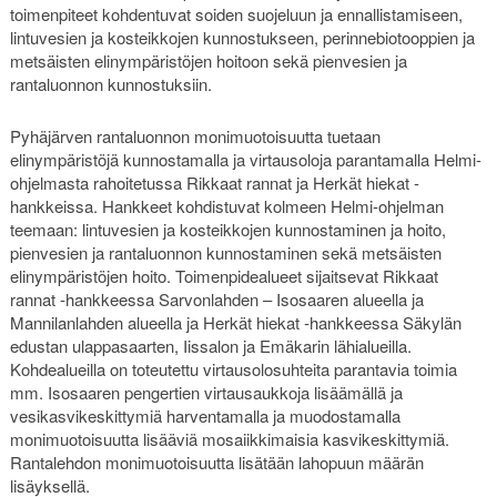
toimenpiteet kohdentuvat soiden suojeluun ja ennallistamiseen,
lintuvesien ja kosteikkojen kunnostukseen, perinnebiotooppien ja
metsäisten elinympäristöjen hoitoon sekä pienvesien ja
rantaluonnon kunnostuksiin.
Pyhäjärven rantaluonnon monimuotoisuutta tuetaan
elinympäristöjä kunnostamalla ja virtausoloja parantamalla Helmi-
ohjelmasta rahoitetussa Rikkaat rannat ja Herkät hiekat -
hankkeissa. Hankkeet kohdistuvat kolmeen Helmi-ohjelman
teemaan: lintuvesien ja kosteikkojen kunnostaminen ja hoito,
pienvesien ja rantaluonnon kunnostaminen sekä metsäisten
elinympäristöjen hoito. Toimenpidealueet sijaitsevat Rikkaat
rannat -hankkeessa Sarvonlahden – Isosaaren alueella ja
Mannilanlahden alueella ja Herkät hiekat -hankkeessa Säkylän
edustan ulappasaarten, Iissalon ja Emäkarin lähialueilla.
Kohdealueilla on toteutettu virtausolosuhteita parantavia toimia
mm. Isosaaren pengertien virtausaukkoja lisäämällä ja
vesikasvikeskittymiä harventamalla ja muodostamalla
monimuotoisuutta lisääviä mosaiikkimaisia kasvikeskittymiä.
Rantalehdon monimuotoisuutta lisätään lahopuun määrän
lisäyksellä.