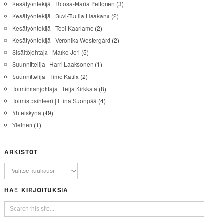
Kesätyöntekijä | Roosa-Maria Peltonen
(3)
Kesätyöntekijä | Suvi-Tuulia Haakana
(2)
Kesätyöntekijä | Topi Kaarlamo
(2)
Kesätyöntekijä | Veronika Westergård
(2)
Sisältöjohtaja | Marko Jori
(5)
Suunnittelija | Harri Laaksonen
(1)
Suunnittelija | Timo Katila
(2)
Toiminnanjohtaja | Teija Kirkkala
(8)
Toimistosihteeri | Elina Suonpää
(4)
Yhteiskynä
(49)
Yleinen
(1)
ARKISTOT
HAE KIRJOITUKSIA