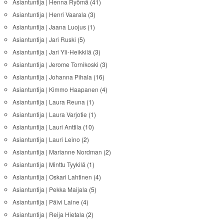
Asiantuntija | Henna Ryömä
(41)
Asiantuntija | Henri Vaarala
(3)
Asiantuntija | Jaana Luojus
(1)
Asiantuntija | Jari Ruski
(5)
Asiantuntija | Jari Yli-Heikkilä
(3)
Asiantuntija | Jerome Tornikoski
(3)
Asiantuntija | Johanna Pihala
(16)
Asiantuntija | Kimmo Haapanen
(4)
Asiantuntija | Laura Reuna
(1)
Asiantuntija | Laura Varjotie
(1)
Asiantuntija | Lauri Anttila
(10)
Asiantuntija | Lauri Leino
(2)
Asiantuntija | Marianne Nordman
(2)
Asiantuntija | Minttu Tyykilä
(1)
Asiantuntija | Oskari Lahtinen
(4)
Asiantuntija | Pekka Maijala
(5)
Asiantuntija | Päivi Laine
(4)
Asiantuntija | Reija Hietala
(2)