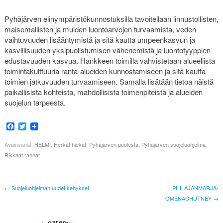
Pyhäjärven elinympäristökunnostuksilla tavoitellaan linnustollisten,
maisemallisten ja muiden luontoarvojen turvaamista, veden
vaihtuvuuden lisääntymistä ja sitä kautta umpeenkasvun ja
kasvillisuuden yksipuolistumisen vähenemistä ja luontotyyppien
edustavuuden kasvua. Hankkeen toimilla vahvistetaan alueellista
toimintakulttuuria ranta-alueiden kunnostamiseen ja sitä kautta
toimien jatkuvuuden turvaamiseen. Samalla lisätään tietoa näistä
paikallisista kohteista, mahdollisista toimenpiteistä ja alueiden
suojelun tarpeesta.
Facebook
Twitter
Avainsanat:
HELMI
,
Herkät hiekat
,
Pyhäjärven puolesta
,
Pyhäjärven suojeluohjelma
,
Rikkaat rannat
← Suojeluohjelman uudet kehykset
PIHLAJANMARJA-
OMENACHUTNEY →