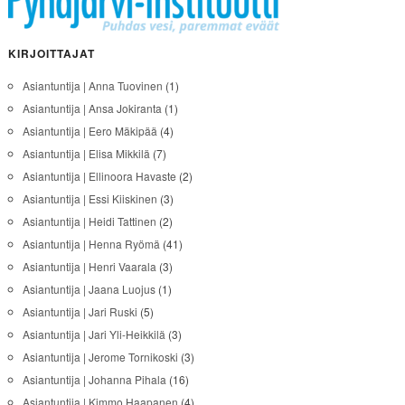
KIRJOITTAJAT
Asiantuntija | Anna Tuovinen
(1)
Asiantuntija | Ansa Jokiranta
(1)
Asiantuntija | Eero Mäkipää
(4)
Asiantuntija | Elisa Mikkilä
(7)
Asiantuntija | Ellinoora Havaste
(2)
Asiantuntija | Essi Kiiskinen
(3)
Asiantuntija | Heidi Tattinen
(2)
Asiantuntija | Henna Ryömä
(41)
Asiantuntija | Henri Vaarala
(3)
Asiantuntija | Jaana Luojus
(1)
Asiantuntija | Jari Ruski
(5)
Asiantuntija | Jari Yli-Heikkilä
(3)
Asiantuntija | Jerome Tornikoski
(3)
Asiantuntija | Johanna Pihala
(16)
Asiantuntija | Kimmo Haapanen
(4)