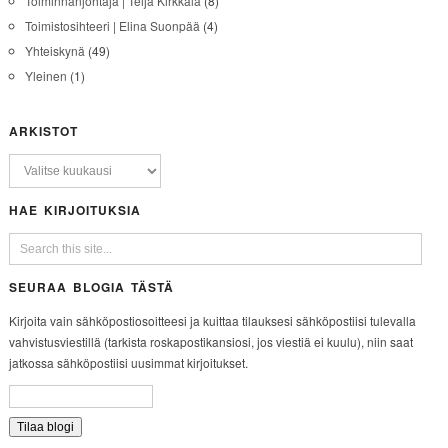
Toiminnanjohtaja | Teija Kirkkala
(8)
Toimistosihteeri | Elina Suonpää
(4)
Yhteiskynä
(49)
Yleinen
(1)
ARKISTOT
HAE KIRJOITUKSIA
SEURAA BLOGIA TÄSTÄ
Kirjoita vain sähköpostiosoitteesi ja kuittaa tilauksesi sähköpostiisi tulevalla
vahvistusviestillä (tarkista roskapostikansiosi, jos viestiä ei kuulu), niin saat
jatkossa sähköpostiisi uusimmat kirjoitukset.