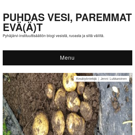
PUHDAS VESI, PAREMMAT
EVÄ(Ä)T
Pyhäjärvi-instituuttisäätiön blogi vesistä, ruoasta ja siltä väliltä.
Menu
Kesätyöntekijä | Jenni Lukkaroinen