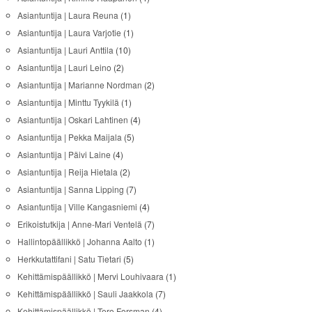
Asiantuntija | Laura Reuna
(1)
Asiantuntija | Laura Varjotie
(1)
Asiantuntija | Lauri Anttila
(10)
Asiantuntija | Lauri Leino
(2)
Asiantuntija | Marianne Nordman
(2)
Asiantuntija | Minttu Tyykilä
(1)
Asiantuntija | Oskari Lahtinen
(4)
Asiantuntija | Pekka Maijala
(5)
Asiantuntija | Päivi Laine
(4)
Asiantuntija | Reija Hietala
(2)
Asiantuntija | Sanna Lipping
(7)
Asiantuntija | Ville Kangasniemi
(4)
Erikoistutkija | Anne-Mari Ventelä
(7)
Hallintopäällikkö | Johanna Aalto
(1)
Herkkutattifani | Satu Tietari
(5)
Kehittämispäällikkö | Mervi Louhivaara
(1)
Kehittämispäällikkö | Sauli Jaakkola
(7)
Kehittämispäällikkö | Tero Forsman
(4)