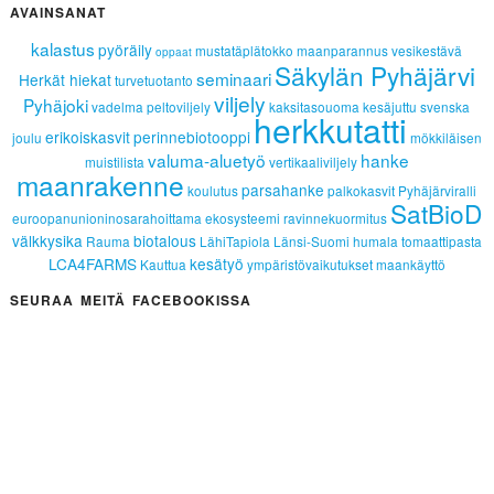
AVAINSANAT
kalastus
pyöräily
mustatäplätokko
maanparannus
vesikestävä
oppaat
Säkylän Pyhäjärvi
seminaari
Herkät hiekat
turvetuotanto
viljely
Pyhäjoki
vadelma
peltoviljely
kaksitasouoma
kesäjuttu
svenska
herkkutatti
erikoiskasvit
perinnebiotooppi
joulu
mökkiläisen
valuma-aluetyö
hanke
muistilista
vertikaaliviljely
maanrakenne
parsahanke
koulutus
palkokasvit
Pyhäjärviralli
SatBioD
euroopanunioninosarahoittama
ekosysteemi
ravinnekuormitus
välkkysika
biotalous
Rauma
LähiTapiola Länsi-Suomi
humala
tomaattipasta
LCA4FARMS
kesätyö
Kauttua
ympäristövaikutukset
maankäyttö
SEURAA MEITÄ FACEBOOKISSA