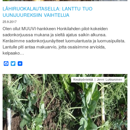
LÄHIRUOKALAUTASELLA: LANTTU TUO
UUNIJUUREKSIIN VAIHTELUA
25.9.2017
Olen ollut MUUVI-hankkeen Honkilahden pilot-kokeiden
sadonkorjuussa mukana ja sieltä ajatus saikin alkunsa.
Keräsimme sadonkorjuunäytteet luomulantusta ja luomusipulista.
Lantulle piti antaa makuarvio, jotta osaisimme arvioida,
kelpaako…
Facebook
Twitter
Kesätyöntekijä | Jenni Lukkaroinen