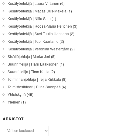
Kesätyöntekijä | Laura Virtanen
(6)
Kesätyöntekijä | Matias Uus-Mäkelä
(1)
Kesätyöntekijä | Niilo Salo
(1)
Kesätyöntekijä | Roosa-Maria Peltonen
(3)
Kesätyöntekijä | Suvi-Tuulia Haakana
(2)
Kesätyöntekijä | Topi Kaarlamo
(2)
Kesätyöntekijä | Veronika Westergård
(2)
Sisältöjohtaja | Marko Jori
(5)
Suunnittelija | Harri Laaksonen
(1)
Suunnittelija | Timo Katila
(2)
Toiminnanjohtaja | Teija Kirkkala
(8)
Toimistosihteeri | Elina Suonpää
(4)
Yhteiskynä
(49)
Yleinen
(1)
ARKISTOT