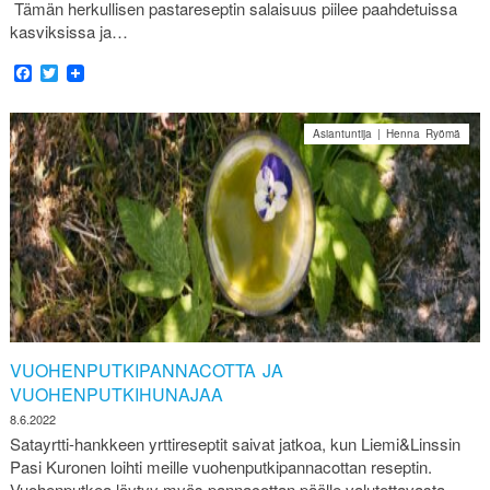
Tämän herkullisen pastareseptin salaisuus piilee paahdetuissa
kasviksissa ja…
Facebook
Twitter
Asiantuntija | Henna Ryömä
VUOHENPUTKIPANNACOTTA JA
VUOHENPUTKIHUNAJAA
8.6.2022
Satayrtti-hankkeen yrttireseptit saivat jatkoa, kun Liemi&Linssin
Pasi Kuronen loihti meille vuohenputkipannacottan reseptin.
Vuohenputkea löytyy myös pannacottan päälle valutettavasta