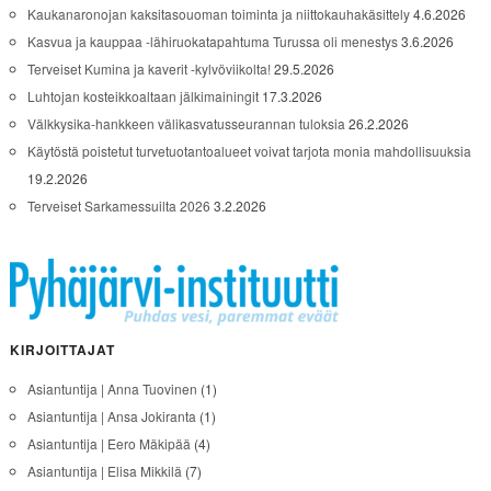
Kaukanaronojan kaksitasouoman toiminta ja niittokauhakäsittely
4.6.2026
Kasvua ja kauppaa -lähiruokatapahtuma Turussa oli menestys
3.6.2026
Terveiset Kumina ja kaverit -kylvöviikolta!
29.5.2026
Luhtojan kosteikkoaltaan jälkimainingit
17.3.2026
Välkkysika-hankkeen välikasvatusseurannan tuloksia
26.2.2026
Käytöstä poistetut turvetuotantoalueet voivat tarjota monia mahdollisuuksia
19.2.2026
Terveiset Sarkamessuilta 2026
3.2.2026
KIRJOITTAJAT
Asiantuntija | Anna Tuovinen
(1)
Asiantuntija | Ansa Jokiranta
(1)
Asiantuntija | Eero Mäkipää
(4)
Asiantuntija | Elisa Mikkilä
(7)