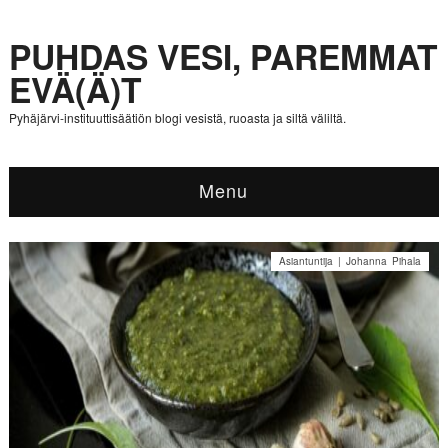
PUHDAS VESI, PAREMMAT
EVÄ(Ä)T
Pyhäjärvi-instituuttisäätiön blogi vesistä, ruoasta ja siltä väliltä.
Menu
Asiantuntija | Johanna Pihala