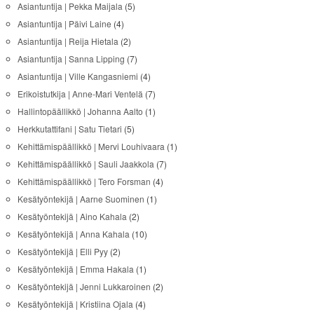
Asiantuntija | Pekka Maijala
(5)
Asiantuntija | Päivi Laine
(4)
Asiantuntija | Reija Hietala
(2)
Asiantuntija | Sanna Lipping
(7)
Asiantuntija | Ville Kangasniemi
(4)
Erikoistutkija | Anne-Mari Ventelä
(7)
Hallintopäällikkö | Johanna Aalto
(1)
Herkkutattifani | Satu Tietari
(5)
Kehittämispäällikkö | Mervi Louhivaara
(1)
Kehittämispäällikkö | Sauli Jaakkola
(7)
Kehittämispäällikkö | Tero Forsman
(4)
Kesätyöntekijä | Aarne Suominen
(1)
Kesätyöntekijä | Aino Kahala
(2)
Kesätyöntekijä | Anna Kahala
(10)
Kesätyöntekijä | Elli Pyy
(2)
Kesätyöntekijä | Emma Hakala
(1)
Kesätyöntekijä | Jenni Lukkaroinen
(2)
Kesätyöntekijä | Kristiina Ojala
(4)