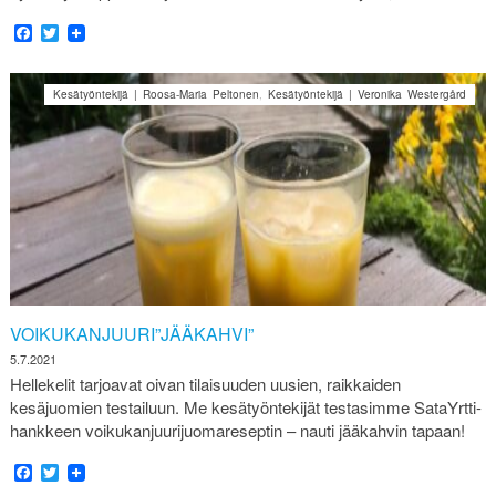
Facebook
Twitter
Kesätyöntekijä | Roosa-Maria Peltonen
,
Kesätyöntekijä | Veronika Westergård
VOIKUKANJUURI”JÄÄKAHVI”
5.7.2021
Hellekelit tarjoavat oivan tilaisuuden uusien, raikkaiden
kesäjuomien testailuun. Me kesätyöntekijät testasimme SataYrtti-
hankkeen voikukanjuurijuomareseptin – nauti jääkahvin tapaan!
Facebook
Twitter