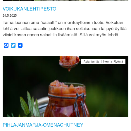
VOIKUKANLEHTIPESTO
24.5.2025
Tämä luonnon oma ”salaatti” on monikäyttöinen tuote. Voikukan
lehtiä voi laittaa salaatin joukkoon ihan sellaisenaan tai pyöräyttää
viinietikassa ennen salaattiin lisäämistä. Siitä voi myös tehdä…
Facebook
Twitter
Asiantuntija | Henna Ryömä
PIHLAJANMARJA-OMENACHUTNEY