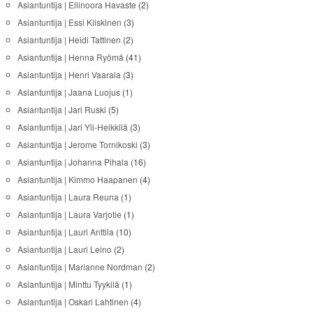
Asiantuntija | Ellinoora Havaste
(2)
Asiantuntija | Essi Kiiskinen
(3)
Asiantuntija | Heidi Tattinen
(2)
Asiantuntija | Henna Ryömä
(41)
Asiantuntija | Henri Vaarala
(3)
Asiantuntija | Jaana Luojus
(1)
Asiantuntija | Jari Ruski
(5)
Asiantuntija | Jari Yli-Heikkilä
(3)
Asiantuntija | Jerome Tornikoski
(3)
Asiantuntija | Johanna Pihala
(16)
Asiantuntija | Kimmo Haapanen
(4)
Asiantuntija | Laura Reuna
(1)
Asiantuntija | Laura Varjotie
(1)
Asiantuntija | Lauri Anttila
(10)
Asiantuntija | Lauri Leino
(2)
Asiantuntija | Marianne Nordman
(2)
Asiantuntija | Minttu Tyykilä
(1)
Asiantuntija | Oskari Lahtinen
(4)