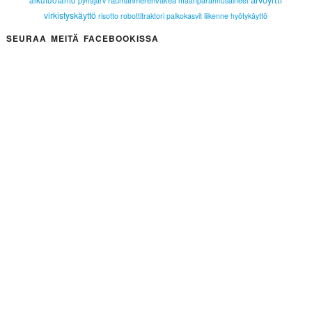
raumanmerenväkeä
pyhäjärv
maanparannusaineet
virkistyskäyttö
risotto
robottitraktori
palkokasvit
liikenne
hyötykäyttö
SEURAA MEITÄ FACEBOOKISSA