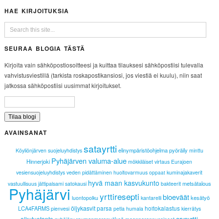
HAE KIRJOITUKSIA
SEURAA BLOGIA TÄSTÄ
Kirjoita vain sähköpostiosoitteesi ja kuittaa tilauksesi sähköpostiisi tulevalla
vahvistusviestillä (tarkista roskapostikansiosi, jos viestiä ei kuulu), niin saat
jatkossa sähköpostiisi uusimmat kirjoitukset.
AVAINSANAT
satayrtti
elinympäristöohjelma
pyöräily
Köyliönjärven suojeluyhdistys
minttu
Pyhäjärven valuma-alue
Hinnerjoki
mökkiläiset
virtaus
Eurajoen
vesiensuojeluyhdistys
veden pidättäminen
huoltovarmuus
kuminajakaverit
oppaat
hyvä maan kasvukunto
metsätalous
vastuullisuus
jättipalsami
satokausi
bakteerit
Pyhäjärvi
yrttiresepti
bioeväät
kesätyö
luontopolku
kantarelli
öljykasvit
parsa
hoitokalastus
LCA4FARMS
pienvesi
petla
humala
kierrätys
arvoyrtti
alkutuotanto