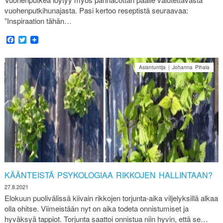
vuohenputkihunajasta. Pasi kertoo reseptistä seuraavaa:
”Inspiraation tähän…
Facebook
Twitter
Asiantuntija | Johanna Pihala
KÄÄNTEISTÄ PSYKOLOGIAA RIKKOJEN HALLINTAAN?
27.8.2021
Elokuun puolivälissä kiivain rikkojen torjunta-aika viljelyksillä alkaa
olla ohitse. Viimeistään nyt on aika todeta onnistumiset ja
hyväksyä tappiot. Torjunta saattoi onnistua niin hyvin, että se…