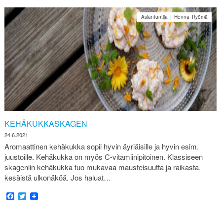
Asiantuntija | Henna Ryömä
KEHÄKUKKASKAGEN
24.6.2021
Aromaattinen kehäkukka sopii hyvin äyriäisille ja hyvin esim.
juustoille. Kehäkukka on myös C-vitamiinipitoinen. Klassiseen
skageniin kehäkukka tuo mukavaa mausteisuutta ja raikasta,
kesäistä ulkonäköä. Jos haluat…
Facebook
Twitter