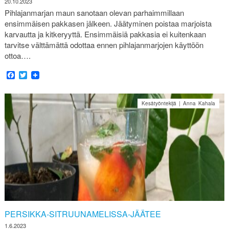
20.10.2023
Pihlajanmarjan maun sanotaan olevan parhaimmillaan
ensimmäisen pakkasen jälkeen. Jäätyminen poistaa marjoista
karvautta ja kitkeryyttä. Ensimmäisiä pakkasia ei kuitenkaan
tarvitse välttämättä odottaa ennen pihlajanmarjojen käyttöön
ottoa….
Facebook
Twitter
Kesätyöntekijä | Anna Kahala
PERSIKKA-SITRUUNAMELISSA-JÄÄTEE
1.6.2023