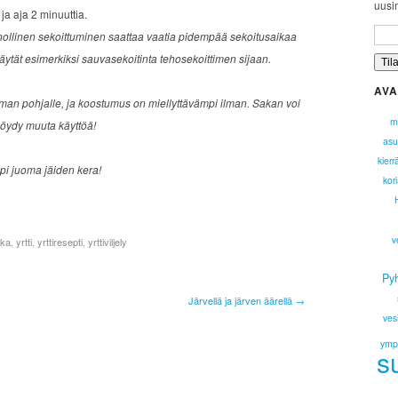
uusim
ja aja 2 minuuttia.
nollinen sekoittuminen saattaa vaatia pidempää sekoitusaikaa
 käytät esimerkiksi sauvasekoitinta tehosekoittimen sijaan.
AVA
an pohjalle, ja koostumus on miellyttävämpi ilman. Sakan voi
m
 löydy muuta käyttöä!
asu
kierr
pi juoma jäiden kera!
kor
v
kka
,
yrtti
,
yrttiresepti
,
yrttiviljely
Py
Järvellä ja järven äärellä →
ves
ympä
s