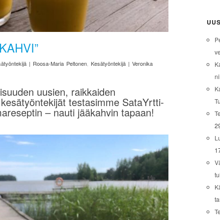
UUS
P
KAHVI”
ve
ätyöntekijä | Roosa-Maria Peltonen
,
Kesätyöntekijä | Veronika
K
ni
K
laisuuden uusien, raikkaiden
kesätyöntekijät testasimme SataYrtti-
T
areseptin – nauti jääkahvin tapaan!
Te
2
L
1
V
tu
K
t
T