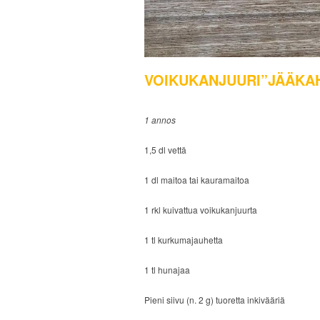
VOIKUKANJUURI”JÄÄKAH
1 annos
1,5 dl vettä
1 dl maitoa tai kauramaitoa
1 rkl kuivattua voikukanjuurta
1 tl kurkumajauhetta
1 tl hunajaa
Pieni siivu (n. 2 g) tuoretta inkivääriä