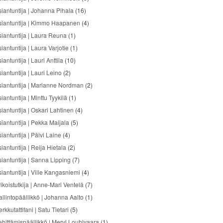
siantuntija | Johanna Pihala
(16)
siantuntija | Kimmo Haapanen
(4)
siantuntija | Laura Reuna
(1)
iantuntija | Laura Varjotie
(1)
iantuntija | Lauri Anttila
(10)
iantuntija | Lauri Leino
(2)
siantuntija | Marianne Nordman
(2)
iantuntija | Minttu Tyykilä
(1)
siantuntija | Oskari Lahtinen
(4)
siantuntija | Pekka Maijala
(5)
iantuntija | Päivi Laine
(4)
iantuntija | Reija Hietala
(2)
siantuntija | Sanna Lipping
(7)
siantuntija | Ville Kangasniemi
(4)
ikoistutkija | Anne-Mari Ventelä
(7)
allintopäällikkö | Johanna Aalto
(1)
rkkutattifani | Satu Tietari
(5)
ehittämispäällikkö | Mervi Louhivaara
(1)