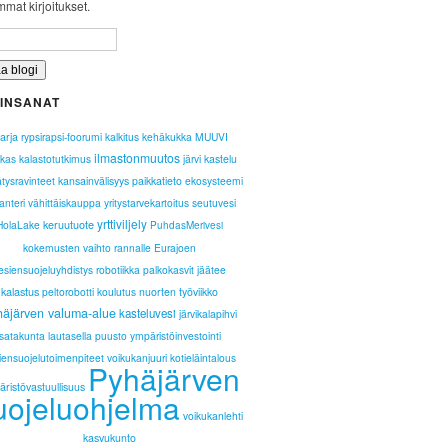
mat kirjoitukset.
INSANAT
arja
rypsirapsi-foorumi
kalkitus
kehäkukka
MUUVI
ilmastonmuutos
kas
kalastotutkimus
järvi
kastelu
ätysravinteet
kansainvälisyys
paikkatieto
ekosysteemi
ianteri
vähittäiskauppa
yritystarvekartoitus
seutuvesi
yrttiviljely
keruutuote
HolaLake
PuhdasMerivesi
kokemusten vaihto
rannalle
Eurajoen
esiensuojeluyhdistys
robotiikka
palkokasvit
jäätee
kalastus
peltorobotti
koulutus
nuorten työviikko
häjärven valuma-alue
kasteluvesi
järvikalapihvi
satakunta lautasella
puusto
ympäristöinvestointi
iensuojelutoimenpiteet
voikukanjuuri
kotieläintalous
Pyhäjärven
ristövastuullisuus
uojeluohjelma
voikukanlehti
kasvukunto