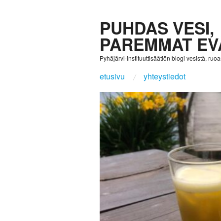
PUHDAS VESI,
PAREMMAT EV
Pyhäjärvi-instituuttisäätiön blogi vesistä, ruoast
etusivu
yhteystiedot