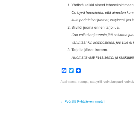
Yhdistä kaikki aineet tehosekoittimeen 
On hyvä huomioida, että ainesten kun
kuin perinteiset juomat, erityisesti jos
Siivilöi juoma ennen tarjoilua.
Osa voikukanjuuresta jää sakkana juom
vähintäänkin kompostoida, jos sille ei
Tarjoile jäiden kanssa.
Huomattavasti kesäisempi ja raikkaam
Facebook
Twitter
Avainsanat:
resepti
,
satayrtti
,
voikukanjuuri
,
voiku
← Pyörällä Pyhäjärven ympäri