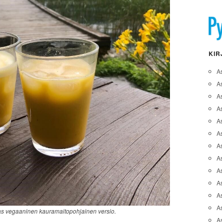
KIR
A
A
A
As
A
As
As
A
As
A
As
As
as vegaaninen kauramaitopohjainen versio.
A