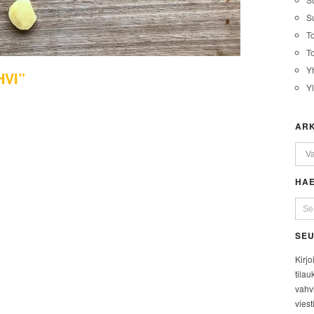
Su
T
T
Y
VI”
Y
ARK
HAE
SEU
Kirjo
tilau
vahvi
viest