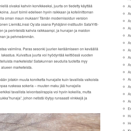
llä oivaksi kahvin korvikkeeksi, juurta on tiedetty käyttää
A
ikoina. Juuri toimii edelleen hyvin raikkaan ja kofeiinittoman
A
ella oman maun mukaan! Tämän modernisoidun version
A
ronen Liemi&Linssi Oy:sta osana Pyhäjärvi-instituutin SataYrtti-
As
 ja perinteistä kahvia raikkaampi, ja hunajan ja maidon
As
omman ja pehmeämmän.
As
i ostaa valmiina. Paras sesonki juurien keräämiseen on keväällä
A
lakastua. Kuivattua juurta voi hyödyntää keittiössä vuoden
As
stelluista marketeista! Satakunnan seudulla tuotetta myy
A
sa alueen marketeista.
A
As
n jotakin muuta korviketta hunajalle kuin tavallista valkoista
aampaa ruskeaa sokeria – muuten maku jää hunajalla
As
kiksi tavallista leivontasiirappia voi hyvin kokeilla, mutta
A
kukka”hunaja”, johon netistä löytyy runsaasti vinkkejä ja
A
Er
H
He
K