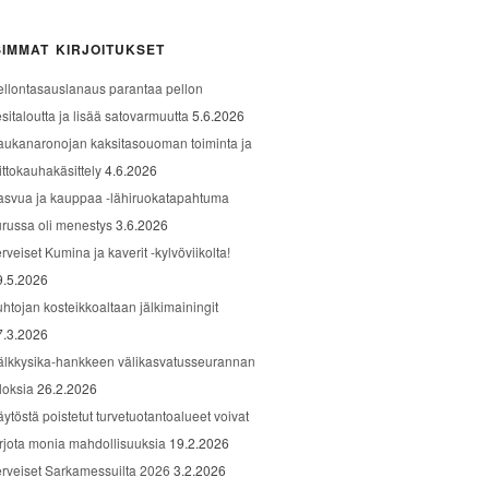
IMMAT KIRJOITUKSET
ellontasauslanaus parantaa pellon
sitaloutta ja lisää satovarmuutta
5.6.2026
aukanaronojan kaksitasouoman toiminta ja
ittokauhakäsittely
4.6.2026
asvua ja kauppaa -lähiruokatapahtuma
urussa oli menestys
3.6.2026
rveiset Kumina ja kaverit -kylvöviikolta!
9.5.2026
uhtojan kosteikkoaltaan jälkimainingit
7.3.2026
älkkysika-hankkeen välikasvatusseurannan
loksia
26.2.2026
äytöstä poistetut turvetuotantoalueet voivat
arjota monia mahdollisuuksia
19.2.2026
erveiset Sarkamessuilta 2026
3.2.2026