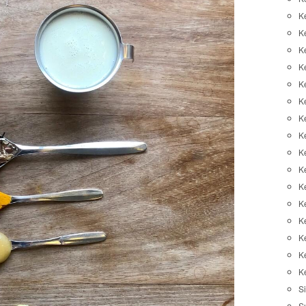
K
K
K
K
K
Ke
K
K
Ke
K
K
Ke
K
K
K
K
Si
S