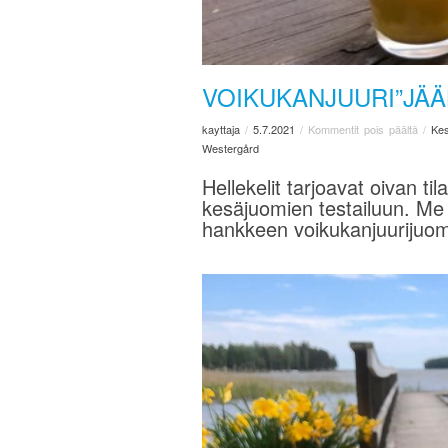
VOIKUKANJUURI”JÄÄ
kayttaja
/
5.7.2021
/
Kommentit pois päältä
/
Kes
Westergård
Hellekelit tarjoavat oivan ti
kesäjuomien testailuun. Me 
hankkeen voikukanjuurijuom