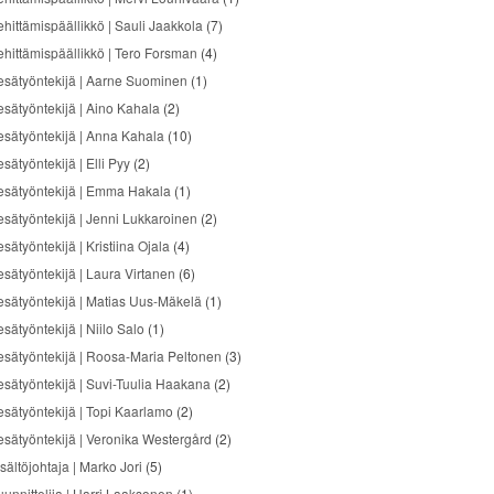
ehittämispäällikkö | Sauli Jaakkola
(7)
ehittämispäällikkö | Tero Forsman
(4)
esätyöntekijä | Aarne Suominen
(1)
esätyöntekijä | Aino Kahala
(2)
esätyöntekijä | Anna Kahala
(10)
sätyöntekijä | Elli Pyy
(2)
esätyöntekijä | Emma Hakala
(1)
esätyöntekijä | Jenni Lukkaroinen
(2)
sätyöntekijä | Kristiina Ojala
(4)
esätyöntekijä | Laura Virtanen
(6)
esätyöntekijä | Matias Uus-Mäkelä
(1)
sätyöntekijä | Niilo Salo
(1)
esätyöntekijä | Roosa-Maria Peltonen
(3)
esätyöntekijä | Suvi-Tuulia Haakana
(2)
esätyöntekijä | Topi Kaarlamo
(2)
esätyöntekijä | Veronika Westergård
(2)
sältöjohtaja | Marko Jori
(5)
uunnittelija | Harri Laaksonen
(1)