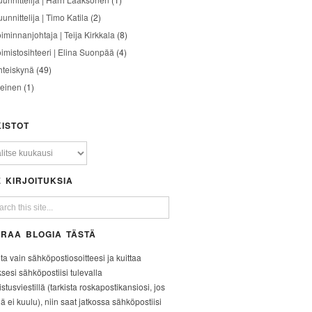
unnittelija | Timo Katila
(2)
oiminnanjohtaja | Teija Kirkkala
(8)
oimistosihteeri | Elina Suonpää
(4)
hteiskynä
(49)
leinen
(1)
ISTOT
 KIRJOITUKSIA
RAA BLOGIA TÄSTÄ
ita vain sähköpostiosoitteesi ja kuittaa
ksesi sähköpostiisi tulevalla
stusviestillä (tarkista roskapostikansiosi, jos
iä ei kuulu), niin saat jatkossa sähköpostiisi