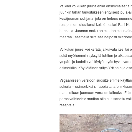
Vaikkei voikukan juurta ehkä ensimmäisenä mie
juurikin tähän tarkoitukseen erityisesti pula-a
kesäjuoman pohjana, jota on helppo muunn
reseptin on toteuttanut keittiömestari Pasi Ku
hanketta. J­uoman maku on miedon mausteinen
määrää lisäämällä siitä saa helposti mied
Voikukan juuret voi kerätä ja kuivata itse, ta
sekä myöhemmin syksyllä lehtien jo alkaessa 
ympäri, ja tuotetta voi löytyä myös hyvin varu
esimerkiksi Köyliöläinen yritys Yrttipaja ja o
Vegaaniseen versioon suosittelemme käyttämää
sokeria – esimerkiksi siirappia tai aromikk
maustettuun juomaan verraten latteaksi­. Esimer
paras vaihtoehto saattaa olla niin sanottu voi
reseptejä!