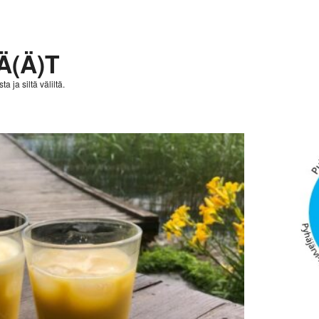
Ä(Ä)T
a ja siltä väliltä.