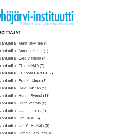
JOITTAJAT
siantuntija | Anna Tuovinen
(1)
siantuntija | Ansa Jokiranta
(1)
siantuntija | Eero Mäkipää
(4)
iantuntija | Elisa Mikkilä
(7)
siantuntija | Ellinoora Havaste
(2)
iantuntija | Essi Kiiskinen
(3)
iantuntija | Heidi Tattinen
(2)
siantuntija | Henna Ryömä
(41)
iantuntija | Henri Vaarala
(3)
siantuntija | Jaana Luojus
(1)
iantuntija | Jari Ruski
(5)
iantuntija | Jari Yli-Heikkilä
(3)
siantuntija | Jerome Tornikoski
(3)