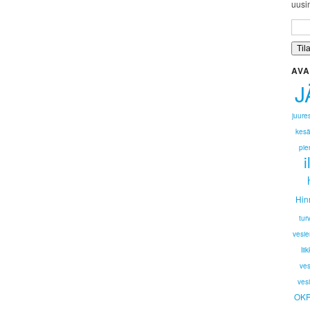
uusim
AVA
J
juure
kesä
pie
Hin
tur
vesie
li
ves
vesi
OK