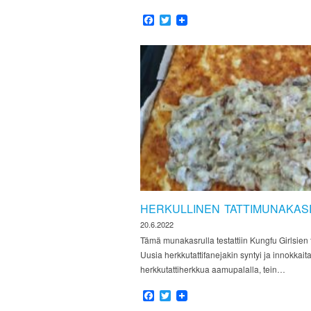
Facebook
Twitter
HERKULLINEN TATTIMUNAKAS
20.6.2022
Tämä munakasrulla testattiin Kungfu Girlsien 
Uusia herkkutattifanejakin syntyi ja innokkaita 
herkkutattiherkkua aamupalalla, tein…
Facebook
Twitter