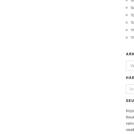
Su
T
T
Y
Y
ARK
HAE
SEU
Kirjo
tilau
vahvi
viest