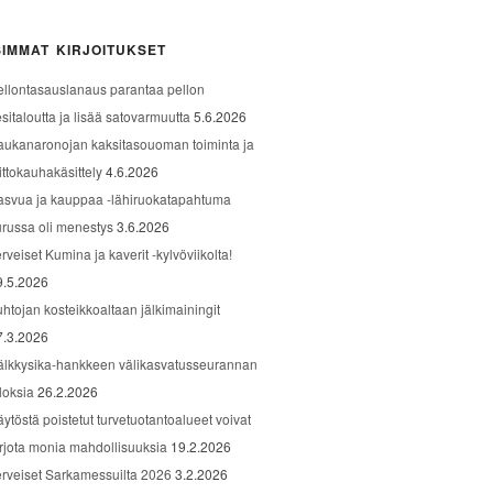
IMMAT KIRJOITUKSET
ellontasauslanaus parantaa pellon
sitaloutta ja lisää satovarmuutta
5.6.2026
aukanaronojan kaksitasouoman toiminta ja
ittokauhakäsittely
4.6.2026
asvua ja kauppaa -lähiruokatapahtuma
urussa oli menestys
3.6.2026
rveiset Kumina ja kaverit -kylvöviikolta!
9.5.2026
uhtojan kosteikkoaltaan jälkimainingit
7.3.2026
älkkysika-hankkeen välikasvatusseurannan
loksia
26.2.2026
äytöstä poistetut turvetuotantoalueet voivat
arjota monia mahdollisuuksia
19.2.2026
erveiset Sarkamessuilta 2026
3.2.2026