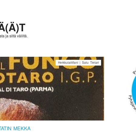
Ä(Ä)T
a ja siltä väliltä.
Herkkutattifani | Satu Tietari
TATIN MEKKA