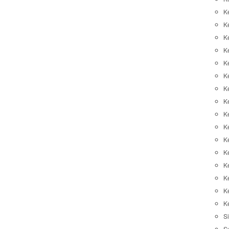
K
K
K
K
K
Ke
K
K
Ke
K
K
Ke
K
K
K
K
Si
S