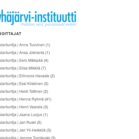
JOITTAJAT
siantuntija | Anna Tuovinen
(1)
siantuntija | Ansa Jokiranta
(1)
siantuntija | Eero Mäkipää
(4)
iantuntija | Elisa Mikkilä
(7)
siantuntija | Ellinoora Havaste
(2)
iantuntija | Essi Kiiskinen
(3)
iantuntija | Heidi Tattinen
(2)
siantuntija | Henna Ryömä
(41)
iantuntija | Henri Vaarala
(3)
siantuntija | Jaana Luojus
(1)
iantuntija | Jari Ruski
(5)
iantuntija | Jari Yli-Heikkilä
(3)
siantuntija | Jerome Tornikoski
(3)