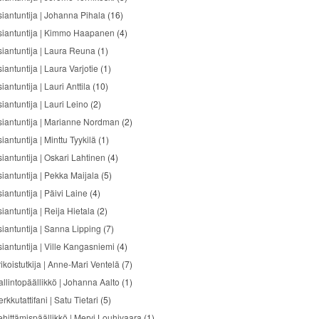
siantuntija | Johanna Pihala
(16)
siantuntija | Kimmo Haapanen
(4)
siantuntija | Laura Reuna
(1)
iantuntija | Laura Varjotie
(1)
iantuntija | Lauri Anttila
(10)
iantuntija | Lauri Leino
(2)
siantuntija | Marianne Nordman
(2)
iantuntija | Minttu Tyykilä
(1)
siantuntija | Oskari Lahtinen
(4)
siantuntija | Pekka Maijala
(5)
iantuntija | Päivi Laine
(4)
iantuntija | Reija Hietala
(2)
siantuntija | Sanna Lipping
(7)
siantuntija | Ville Kangasniemi
(4)
ikoistutkija | Anne-Mari Ventelä
(7)
allintopäällikkö | Johanna Aalto
(1)
rkkutattifani | Satu Tietari
(5)
ehittämispäällikkö | Mervi Louhivaara
(1)