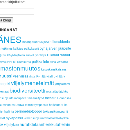
mat kirjoitukset.
INSANAT
ÄNES
hiilensidonta
maanparannus
järvi
pyhäjärven jääpeite
s
tutkimus
kalkitus
palkokasvit
Rikkaat rannat
juttu
Köyliönjärven suojeluyhdistys
paikkatieto
nvesi-HELMI
Satakunta
kiina
virtaama
ilmastonmuutos
kasvukausikatsaus
huussi
vesiviisas
riista
Pyhäjärviralli
pyhäjärv
viljelymenetelmät
nerjoki
jättipalsami
biodiversiteetti
vemaat
mustatäplätokko
messut
nsuojelutoimenpiteet
maankäyttö
luonnossa
ikkuminen
muuttuva toimintaympäristö
herkkutatti-ilta
perinnebiotooppi
ienhallinta
Jokivarsikumppanit
hyväpossu
stöt
vesiensuojeluntehostamisohjelma
hurahdetaanherkkutatteihin
RA
viljelykoe