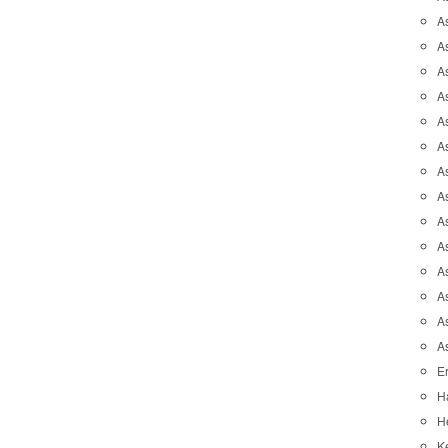
A
A
A
As
As
As
A
As
A
A
As
As
A
A
Er
H
He
K