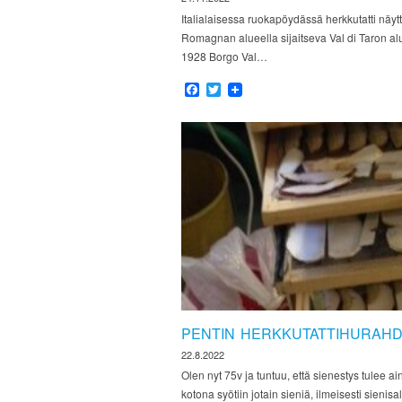
Italialaisessa ruokapöydässä herkkutatti näyt
Romagnan alueella sijaitseva Val di Taron alu
1928 Borgo Val…
Facebook
Twitter
PENTIN HERKKUTATTIHURAH
22.8.2022
Olen nyt 75v ja tuntuu, että sienestys tulee 
kotona syötiin jotain sieniä, ilmeisesti sieni