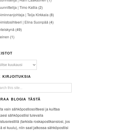
unnittelija | Timo Katila
(2)
oiminnanjohtaja | Teija Kirkkala
(8)
oimistosihteeri | Elina Suonpää
(4)
hteiskynä
(49)
leinen
(1)
ISTOT
 KIRJOITUKSIA
RAA BLOGIA TÄSTÄ
ita vain sähköpostiosoitteesi ja kuittaa
ksesi sähköpostiisi tulevalla
stusviestillä (tarkista roskapostikansiosi, jos
iä ei kuulu), niin saat jatkossa sähköpostiisi