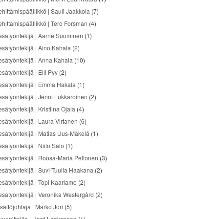
ehittämispäällikkö | Sauli Jaakkola
(7)
ehittämispäällikkö | Tero Forsman
(4)
esätyöntekijä | Aarne Suominen
(1)
esätyöntekijä | Aino Kahala
(2)
esätyöntekijä | Anna Kahala
(10)
sätyöntekijä | Elli Pyy
(2)
esätyöntekijä | Emma Hakala
(1)
esätyöntekijä | Jenni Lukkaroinen
(2)
sätyöntekijä | Kristiina Ojala
(4)
esätyöntekijä | Laura Virtanen
(6)
esätyöntekijä | Matias Uus-Mäkelä
(1)
sätyöntekijä | Niilo Salo
(1)
esätyöntekijä | Roosa-Maria Peltonen
(3)
esätyöntekijä | Suvi-Tuulia Haakana
(2)
esätyöntekijä | Topi Kaarlamo
(2)
esätyöntekijä | Veronika Westergård
(2)
sältöjohtaja | Marko Jori
(5)
uunnittelija | Harri Laaksonen
(1)