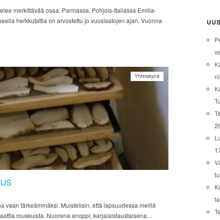
telee merkittävää osaa. Parmassa, Pohjois-Italiassa Emilia-
eella herkkutattia on arvostettu jo vuosisatojen ajan. Vuonna
UUS
P
ve
K
ni
Yhteiskynä
K
T
Te
2
L
1
V
tu
DUS
K
t
aina vaan tärkeämmäksi. Muistelisin, että lapsuudessa meillä
T
salaattia rouskuista. Nuorena anoppi, karjalaistaustaisena…