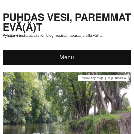
PUHDAS VESI, PAREMMAT
EVÄ(Ä)T
Pyhäjärvi-instituuttisäätiön blogi vesistä, ruoasta ja siltä väliltä.
Menu
Toiminnanjohtaja | Teija Kirkkala