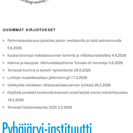
UUSIMMAT KIRJOITUKSET
Pellontasauslanaus parantaa pellon vesitaloutta ja lisää satovarmuutta
5.6.2026
Kaukanaronojan kaksitasouoman toiminta ja niittokauhakäsittely
4.6.2026
Kasvua ja kauppaa -lähiruokatapahtuma Turussa oli menestys
3.6.2026
Terveiset Kumina ja kaverit -kylvöviikolta!
29.5.2026
Luhtojan kosteikkoaltaan jälkimainingit
17.3.2026
Välkkysika-hankkeen välikasvatusseurannan tuloksia
26.2.2026
Käytöstä poistetut turvetuotantoalueet voivat tarjota monia mahdollisuuksia
19.2.2026
Terveiset Sarkamessuilta 2026
3.2.2026