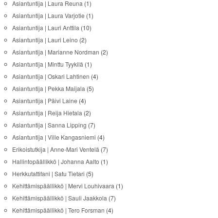
Asiantuntija | Laura Reuna
(1)
Asiantuntija | Laura Varjotie
(1)
Asiantuntija | Lauri Anttila
(10)
Asiantuntija | Lauri Leino
(2)
Asiantuntija | Marianne Nordman
(2)
Asiantuntija | Minttu Tyykilä
(1)
Asiantuntija | Oskari Lahtinen
(4)
Asiantuntija | Pekka Maijala
(5)
Asiantuntija | Päivi Laine
(4)
Asiantuntija | Reija Hietala
(2)
Asiantuntija | Sanna Lipping
(7)
Asiantuntija | Ville Kangasniemi
(4)
Erikoistutkija | Anne-Mari Ventelä
(7)
Hallintopäällikkö | Johanna Aalto
(1)
Herkkutattifani | Satu Tietari
(5)
Kehittämispäällikkö | Mervi Louhivaara
(1)
Kehittämispäällikkö | Sauli Jaakkola
(7)
Kehittämispäällikkö | Tero Forsman
(4)