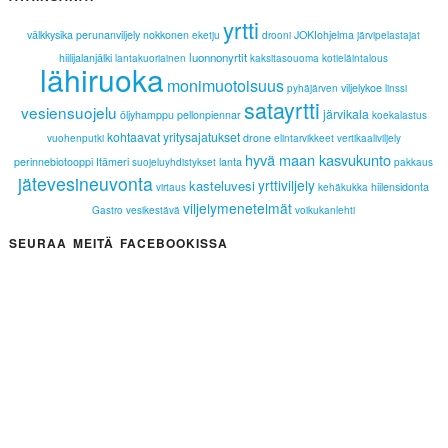
yrtti
välkkysika
perunanviljely
nokkonen
JOKIohjelma
eketju
drooni
järvipelastajat
luonnonyrtit
hiilijalanjälki
lantakuoriainen
kaksitasouoma
kotieläintalous
lähiruoka
monimuotoisuus
viljelykoe
pyhäjärven
linssi
satayrtti
vesiensuojelu
järvikala
öljyhamppu
pellonpiennar
koekalastus
kohtaavat yritysajatukset
drone
vuohenputki
elintarvikkeet
vertikaaliviljely
hyvä maan kasvukunto
perinnebiotooppi
Itämeri
lanta
suojeluyhdistykset
pakkaus
jätevesineuvonta
yrttiviljely
kasteluvesi
hiilensidonta
virtaus
kehäkukka
viljelymenetelmät
Gastro
vesikestävä
voikukanlehti
SEURAA MEITÄ FACEBOOKISSA