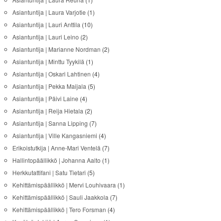
Asiantuntija | Laura Varjotie
(1)
Asiantuntija | Lauri Anttila
(10)
Asiantuntija | Lauri Leino
(2)
Asiantuntija | Marianne Nordman
(2)
Asiantuntija | Minttu Tyykilä
(1)
Asiantuntija | Oskari Lahtinen
(4)
Asiantuntija | Pekka Maijala
(5)
Asiantuntija | Päivi Laine
(4)
Asiantuntija | Reija Hietala
(2)
Asiantuntija | Sanna Lipping
(7)
Asiantuntija | Ville Kangasniemi
(4)
Erikoistutkija | Anne-Mari Ventelä
(7)
Hallintopäällikkö | Johanna Aalto
(1)
Herkkutattifani | Satu Tietari
(5)
Kehittämispäällikkö | Mervi Louhivaara
(1)
Kehittämispäällikkö | Sauli Jaakkola
(7)
Kehittämispäällikkö | Tero Forsman
(4)