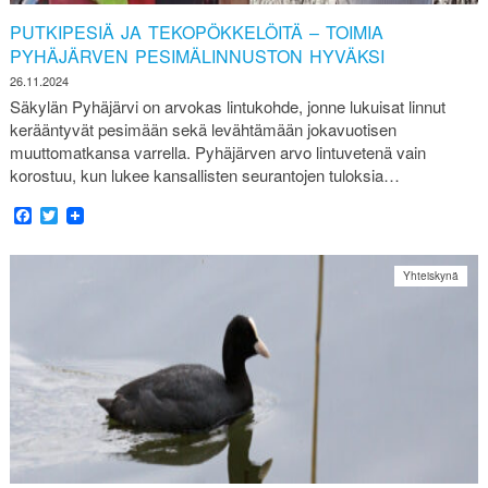
PUTKIPESIÄ JA TEKOPÖKKELÖITÄ – TOIMIA
PYHÄJÄRVEN PESIMÄLINNUSTON HYVÄKSI
26.11.2024
Säkylän Pyhäjärvi on arvokas lintukohde, jonne lukuisat linnut
kerääntyvät pesimään sekä levähtämään jokavuotisen
muuttomatkansa varrella. Pyhäjärven arvo lintuvetenä vain
korostuu, kun lukee kansallisten seurantojen tuloksia…
Facebook
Twitter
Yhteiskynä