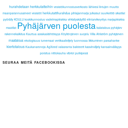
hurahdetaan herkkutatteihin
vesistökunnostusverkosto
lähivesi
lintujen muutto
herkkutattihurahdus
maanparannusaineet
vesistöt
pihlajanmarja
julkaisut
suurkeittiö
sikatilat
pyöräily
KOULU
koskikunnostus
vadelmapiirakka
virkistyskäyttö
elintarvikeyritys
marjapiirakka
Pyhäjärven puolesta
maatilat
kalatalous
pyhäjärv
rakennekalkitus
Kauttua
asiakaslähtöisyys
Villa Ahlström
pyhäjärven
Köyliönjärven suojelu
maatalous
ekologisuus
turvemaat
vertikaaliviljely
luonnossa liikkuminen
parsahanke
kiertotalous
Kaukanaronoja
AgXeed
valasranta
bakteerit
kasvinviljely
kansainvälisyys
porsitus
niittokauha
vibriot
putkipesä
SEURAA MEITÄ FACEBOOKISSA