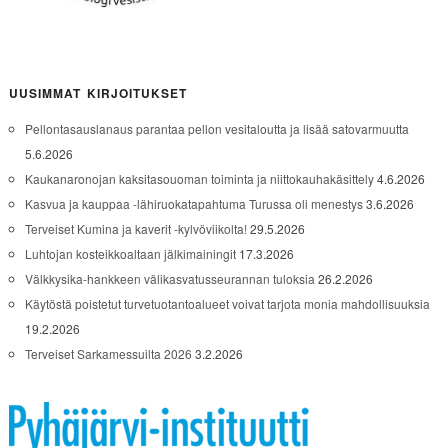
UUSIMMAT KIRJOITUKSET
Pellontasauslanaus parantaa pellon vesitaloutta ja lisää satovarmuutta
5.6.2026
Kaukanaronojan kaksitasouoman toiminta ja niittokauhakäsittely
4.6.2026
Kasvua ja kauppaa -lähiruokatapahtuma Turussa oli menestys
3.6.2026
Terveiset Kumina ja kaverit -kylvöviikolta!
29.5.2026
Luhtojan kosteikkoaltaan jälkimainingit
17.3.2026
Välkkysika-hankkeen välikasvatusseurannan tuloksia
26.2.2026
Käytöstä poistetut turvetuotantoalueet voivat tarjota monia mahdollisuuksia
19.2.2026
Terveiset Sarkamessuilta 2026
3.2.2026