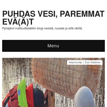
PUHDAS VESI, PAREMMAT
EVÄ(Ä)T
Pyhäjärvi-instituuttisäätiön blogi vesistä, ruoasta ja siltä väliltä.
Menu
Asiantuntija | Essi Kiiskinen