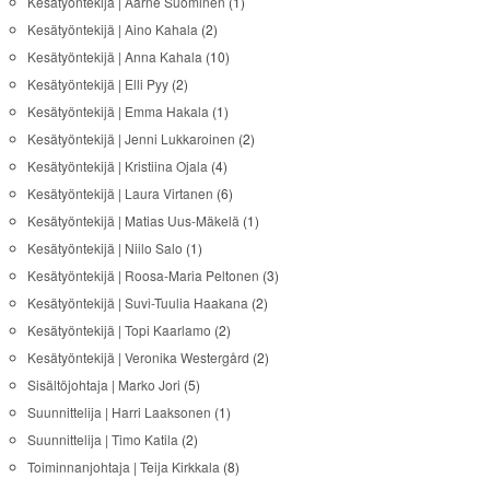
Kesätyöntekijä | Aarne Suominen
(1)
Kesätyöntekijä | Aino Kahala
(2)
Kesätyöntekijä | Anna Kahala
(10)
Kesätyöntekijä | Elli Pyy
(2)
Kesätyöntekijä | Emma Hakala
(1)
Kesätyöntekijä | Jenni Lukkaroinen
(2)
Kesätyöntekijä | Kristiina Ojala
(4)
Kesätyöntekijä | Laura Virtanen
(6)
Kesätyöntekijä | Matias Uus-Mäkelä
(1)
Kesätyöntekijä | Niilo Salo
(1)
Kesätyöntekijä | Roosa-Maria Peltonen
(3)
Kesätyöntekijä | Suvi-Tuulia Haakana
(2)
Kesätyöntekijä | Topi Kaarlamo
(2)
Kesätyöntekijä | Veronika Westergård
(2)
Sisältöjohtaja | Marko Jori
(5)
Suunnittelija | Harri Laaksonen
(1)
Suunnittelija | Timo Katila
(2)
Toiminnanjohtaja | Teija Kirkkala
(8)