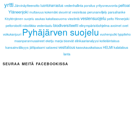
yrtti
peltoai
Järvinäytteenotto
luontoharrastus
vedenhallinta
yritysneuvonta
porsitus
Yläneenjoki
vesiviisas
perunanviljely
parsahanke
multavuus
kokemäki
sivuvirrat
vesiensuojelu
viestintä
Hinnerjoki
asukas
kaksitasouoma
pelto
Köyliönjärven suojelu
biodiversiteetti
elinympäristöohjelma
peltorobotti
robotiikka
vedenlaatu
avoimet ovet
Pyhäjärven suojelu
voikukanjuuri
vuohenputki
typpiteho
marja
elinkaarianalyysi
maanparannusaineet
eketju
bioevät
kotieläintalous
vesitalous
kansainvälisyys
HELMI
kalatalous
jättipalsami
satavesi
kasvukausikatsaus
lanta
SEURAA MEITÄ FACEBOOKISSA