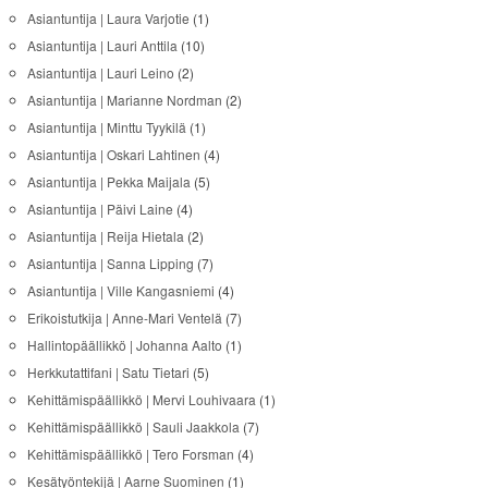
Asiantuntija | Laura Varjotie
(1)
Asiantuntija | Lauri Anttila
(10)
Asiantuntija | Lauri Leino
(2)
Asiantuntija | Marianne Nordman
(2)
Asiantuntija | Minttu Tyykilä
(1)
Asiantuntija | Oskari Lahtinen
(4)
Asiantuntija | Pekka Maijala
(5)
Asiantuntija | Päivi Laine
(4)
Asiantuntija | Reija Hietala
(2)
Asiantuntija | Sanna Lipping
(7)
Asiantuntija | Ville Kangasniemi
(4)
Erikoistutkija | Anne-Mari Ventelä
(7)
Hallintopäällikkö | Johanna Aalto
(1)
Herkkutattifani | Satu Tietari
(5)
Kehittämispäällikkö | Mervi Louhivaara
(1)
Kehittämispäällikkö | Sauli Jaakkola
(7)
Kehittämispäällikkö | Tero Forsman
(4)
Kesätyöntekijä | Aarne Suominen
(1)