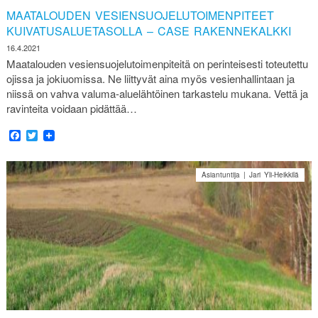
MAATALOUDEN VESIENSUOJELUTOIMENPITEET
KUIVATUSALUETASOLLA – CASE RAKENNEKALKKI
16.4.2021
Maatalouden vesiensuojelutoimenpiteitä on perinteisesti toteutettu
ojissa ja jokiuomissa. Ne liittyvät aina myös vesienhallintaan ja
niissä on vahva valuma-aluelähtöinen tarkastelu mukana. Vettä ja
ravinteita voidaan pidättää…
Facebook
Twitter
Asiantuntija | Jari Yli-Heikkilä