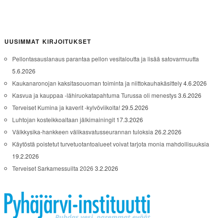
UUSIMMAT KIRJOITUKSET
Pellontasauslanaus parantaa pellon vesitaloutta ja lisää satovarmuutta
5.6.2026
Kaukanaronojan kaksitasouoman toiminta ja niittokauhakäsittely
4.6.2026
Kasvua ja kauppaa -lähiruokatapahtuma Turussa oli menestys
3.6.2026
Terveiset Kumina ja kaverit -kylvöviikolta!
29.5.2026
Luhtojan kosteikkoaltaan jälkimainingit
17.3.2026
Välkkysika-hankkeen välikasvatusseurannan tuloksia
26.2.2026
Käytöstä poistetut turvetuotantoalueet voivat tarjota monia mahdollisuuksia
19.2.2026
Terveiset Sarkamessuilta 2026
3.2.2026