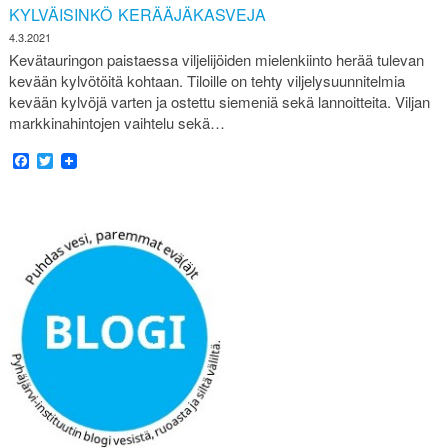
KYLVÄISINKÖ KERÄÄJÄKASVEJA
4.3.2021
Kevätauringon paistaessa viljelijöiden mielenkiinto herää tulevan
kevään kylvötöitä kohtaan. Tiloille on tehty viljelysuunnitelmia
kevään kylvöjä varten ja ostettu siemeniä sekä lannoitteita. Viljan
markkinahintojen vaihtelu sekä…
Facebook
Twitter