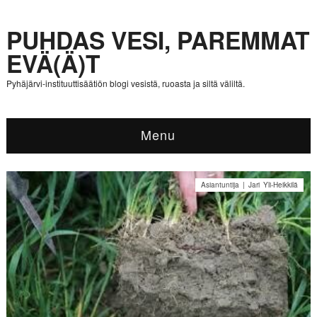
PUHDAS VESI, PAREMMAT
EVÄ(Ä)T
Pyhäjärvi-instituuttisäätiön blogi vesistä, ruoasta ja siltä väliltä.
Menu
Asiantuntija | Jari Yli-Heikkilä