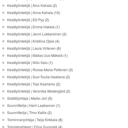
Kesätyöntekijä | Aino Kahala
(2)
Kesätyöntekijä | Anna Kahala
(10)
Kesätyöntekijä | Elli Pyy
(2)
Kesätyöntekijä | Emma Hakala
(1)
Kesätyöntekijä | Jenni Lukkaroinen
(2)
Kesätyöntekijä | Kristiina Ojala
(4)
Kesätyöntekijä | Laura Virtanen
(6)
Kesätyöntekijä | Matias Uus-Mäkelä
(1)
Kesätyöntekijä | Niilo Salo
(1)
Kesätyöntekijä | Roosa-Maria Peltonen
(3)
Kesätyöntekijä | Suvi-Tuulia Haakana
(2)
Kesätyöntekijä | Topi Kaarlamo
(2)
Kesätyöntekijä | Veronika Westergård
(2)
Sisältöjohtaja | Marko Jori
(5)
Suunnittelija | Harri Laaksonen
(1)
Suunnittelija | Timo Katila
(2)
Toiminnanjohtaja | Teija Kirkkala
(8)
Toimistosihteeri | Elina Suonpää
(4)