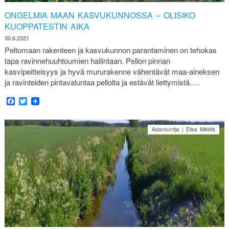
ONGELMIA MAAN KASVUKUNNOSSA – OLISIKO
KUOPPATESTIN AIKA
30.6.2021
Peltomaan rakenteen ja kasvukunnon parantaminen on tehokas
tapa ravinnehuuhtoumien hallintaan. Pellon pinnan
kasvipeitteisyys ja hyvä mururakenne vähentävät maa-aineksen
ja ravinteiden pintavaluntaa pellolta ja estävät liettymistä….
Facebook
Twitter
Asiantuntija | Elisa Mikkilä