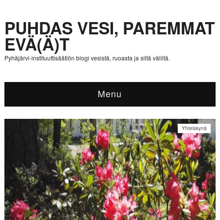
PUHDAS VESI, PAREMMAT
EVÄ(Ä)T
Pyhäjärvi-instituuttisäätiön blogi vesistä, ruoasta ja siltä väliltä.
Menu
Yhteiskynä