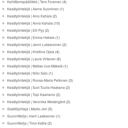
Kehittämispäällikkö | Tero Forsman
(4)
Kesätyöntekijä | Aarne Suominen
(1)
Kesätyöntekijä | Aino Kahala
(2)
Kesätyöntekijä | Anna Kahala
(10)
Kesätyöntekijä | Elli Pyy
(2)
Kesätyöntekijä | Emma Hakala
(1)
Kesätyöntekijä | Jenni Lukkaroinen
(2)
Kesätyöntekijä | Kristiina Ojala
(4)
Kesätyöntekijä | Laura Virtanen
(6)
Kesätyöntekijä | Matias Uus-Mäkelä
(1)
Kesätyöntekijä | Niilo Salo
(1)
Kesätyöntekijä | Roosa-Maria Peltonen
(3)
Kesätyöntekijä | Suvi-Tuulia Haakana
(2)
Kesätyöntekijä | Topi Kaarlamo
(2)
Kesätyöntekijä | Veronika Westergård
(2)
Sisältöjohtaja | Marko Jori
(5)
Suunnittelija | Harri Laaksonen
(1)
Suunnittelija | Timo Katila
(2)