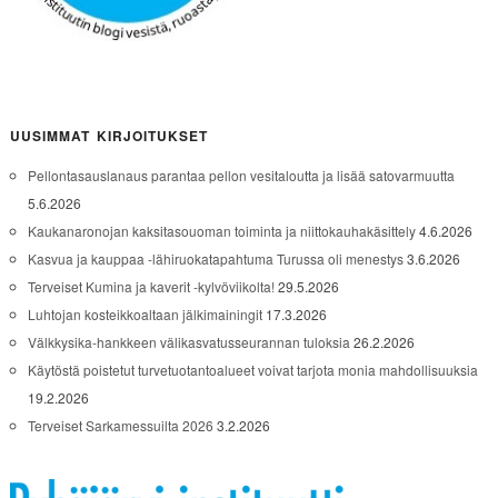
UUSIMMAT KIRJOITUKSET
Pellontasauslanaus parantaa pellon vesitaloutta ja lisää satovarmuutta
5.6.2026
Kaukanaronojan kaksitasouoman toiminta ja niittokauhakäsittely
4.6.2026
Kasvua ja kauppaa -lähiruokatapahtuma Turussa oli menestys
3.6.2026
Terveiset Kumina ja kaverit -kylvöviikolta!
29.5.2026
Luhtojan kosteikkoaltaan jälkimainingit
17.3.2026
Välkkysika-hankkeen välikasvatusseurannan tuloksia
26.2.2026
Käytöstä poistetut turvetuotantoalueet voivat tarjota monia mahdollisuuksia
19.2.2026
Terveiset Sarkamessuilta 2026
3.2.2026