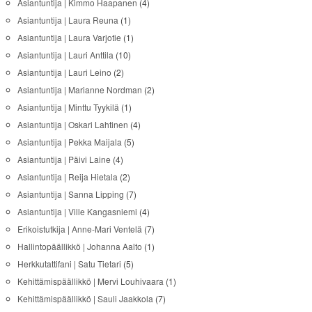
Asiantuntija | Kimmo Haapanen
(4)
Asiantuntija | Laura Reuna
(1)
Asiantuntija | Laura Varjotie
(1)
Asiantuntija | Lauri Anttila
(10)
Asiantuntija | Lauri Leino
(2)
Asiantuntija | Marianne Nordman
(2)
Asiantuntija | Minttu Tyykilä
(1)
Asiantuntija | Oskari Lahtinen
(4)
Asiantuntija | Pekka Maijala
(5)
Asiantuntija | Päivi Laine
(4)
Asiantuntija | Reija Hietala
(2)
Asiantuntija | Sanna Lipping
(7)
Asiantuntija | Ville Kangasniemi
(4)
Erikoistutkija | Anne-Mari Ventelä
(7)
Hallintopäällikkö | Johanna Aalto
(1)
Herkkutattifani | Satu Tietari
(5)
Kehittämispäällikkö | Mervi Louhivaara
(1)
Kehittämispäällikkö | Sauli Jaakkola
(7)