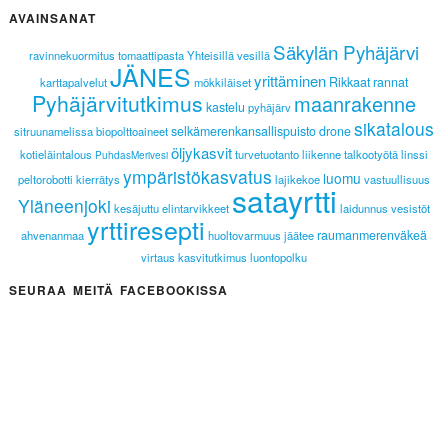
AVAINSANAT
Säkylän Pyhäjärvi
ravinnekuormitus
tomaattipasta
Yhteisillä vesillä
JÄNES
yrittäminen
Rikkaat rannat
karttapalvelut
mökkiläiset
Pyhäjärvitutkimus
maanrakenne
kastelu
pyhäjärv
sikatalous
selkämerenkansallispuisto
drone
sitruunamelissa
biopolttoaineet
öljykasvit
kotieläintalous
turvetuotanto
liikenne
talkootyötä
linssi
PuhdasMerivesi
ympäristökasvatus
luomu
peltorobotti
kierrätys
lajikekoe
vastuullisuus
satayrtti
Yläneenjoki
kesäjuttu
elintarvikkeet
laidunnus
vesistöt
yrttiresepti
raumanmerenväkeä
ahvenanmaa
huoltovarmuus
jäätee
virtaus
kasvitutkimus
luontopolku
SEURAA MEITÄ FACEBOOKISSA