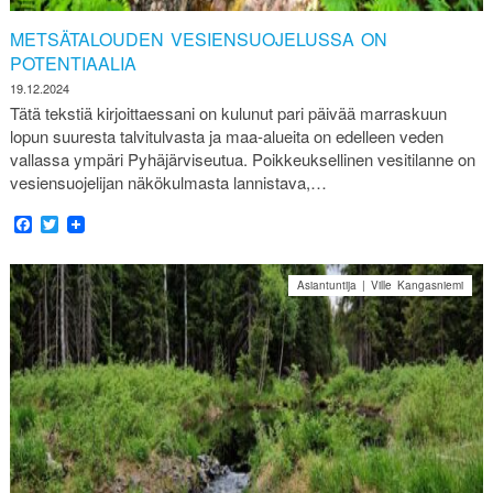
METSÄTALOUDEN VESIENSUOJELUSSA ON
POTENTIAALIA
19.12.2024
Tätä tekstiä kirjoittaessani on kulunut pari päivää marraskuun
lopun suuresta talvitulvasta ja maa-alueita on edelleen veden
vallassa ympäri Pyhäjärviseutua. Poikkeuksellinen vesitilanne on
vesiensuojelijan näkökulmasta lannistava,…
Facebook
Twitter
Asiantuntija | Ville Kangasniemi