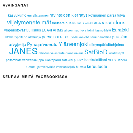
AVAINSANAT
ravinteiden kierrätys
kasvukunto
kotimainen parsa
tulva
ennallistaminen
viljelymenetelmät
vesitalous
metsätalous
koulutus
vesikestävä
Eurajoki
ympäristövastuullisuus
LCA4FARMS
ahven
muuttuva toimintaympäristö
parsa
sian
hirake
typpiteho
nimisuoja
HOLA LAKE
voikukanlehti
sitruunamelissa
joulu
Yläneenjoki
Pyhäjärviseutu
arvoketju
elinympäristöohjelma
JÄNES
SatBioD
rahoitus
valasranta
dronekuvaus
sieniresepti
herkkutattifani
peltorobotti
vähittäiskauppa
luontopolku
satavesi
puusto
MUUVI
lähellä
keruutuote
tuotettu
jätevesiviikko
vertikaaliviljely
humala
SEURAA MEITÄ FACEBOOKISSA