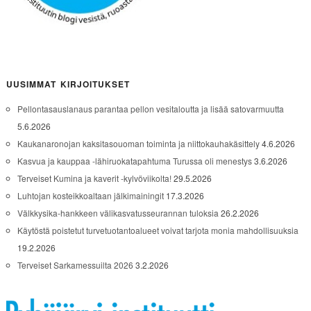
UUSIMMAT KIRJOITUKSET
Pellontasauslanaus parantaa pellon vesitaloutta ja lisää satovarmuutta
5.6.2026
Kaukanaronojan kaksitasouoman toiminta ja niittokauhakäsittely
4.6.2026
Kasvua ja kauppaa -lähiruokatapahtuma Turussa oli menestys
3.6.2026
Terveiset Kumina ja kaverit -kylvöviikolta!
29.5.2026
Luhtojan kosteikkoaltaan jälkimainingit
17.3.2026
Välkkysika-hankkeen välikasvatusseurannan tuloksia
26.2.2026
Käytöstä poistetut turvetuotantoalueet voivat tarjota monia mahdollisuuksia
19.2.2026
Terveiset Sarkamessuilta 2026
3.2.2026