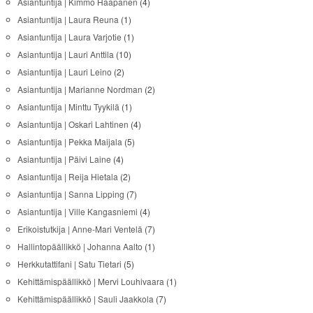
Asiantuntija | Kimmo Haapanen
(4)
Asiantuntija | Laura Reuna
(1)
Asiantuntija | Laura Varjotie
(1)
Asiantuntija | Lauri Anttila
(10)
Asiantuntija | Lauri Leino
(2)
Asiantuntija | Marianne Nordman
(2)
Asiantuntija | Minttu Tyykilä
(1)
Asiantuntija | Oskari Lahtinen
(4)
Asiantuntija | Pekka Maijala
(5)
Asiantuntija | Päivi Laine
(4)
Asiantuntija | Reija Hietala
(2)
Asiantuntija | Sanna Lipping
(7)
Asiantuntija | Ville Kangasniemi
(4)
Erikoistutkija | Anne-Mari Ventelä
(7)
Hallintopäällikkö | Johanna Aalto
(1)
Herkkutattifani | Satu Tietari
(5)
Kehittämispäällikkö | Mervi Louhivaara
(1)
Kehittämispäällikkö | Sauli Jaakkola
(7)