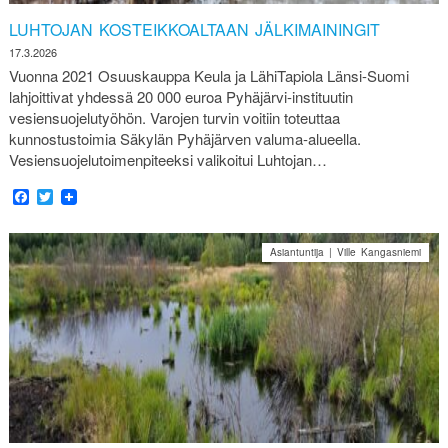
LUHTOJAN KOSTEIKKOALTAAN JÄLKIMAININGIT
17.3.2026
Vuonna 2021 Osuuskauppa Keula ja LähiTapiola Länsi-Suomi
lahjoittivat yhdessä 20 000 euroa Pyhäjärvi-instituutin
vesiensuojelutyöhön. Varojen turvin voitiin toteuttaa
kunnostustoimia Säkylän Pyhäjärven valuma‑alueella.
Vesiensuojelutoimenpiteeksi valikoitui Luhtojan…
Facebook
Twitter
Asiantuntija | Ville Kangasniemi