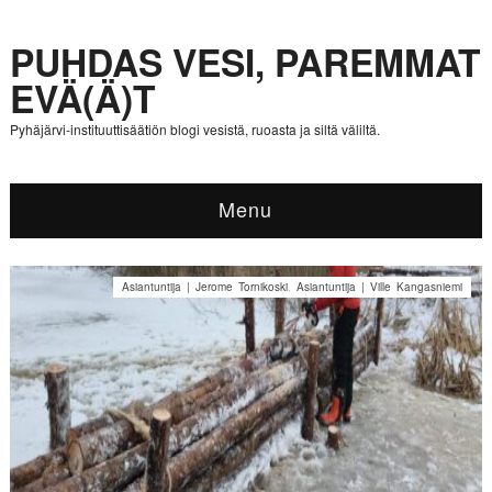
PUHDAS VESI, PAREMMAT
EVÄ(Ä)T
Pyhäjärvi-instituuttisäätiön blogi vesistä, ruoasta ja siltä väliltä.
Menu
Asiantuntija | Jerome Tornikoski
,
Asiantuntija | Ville Kangasniemi