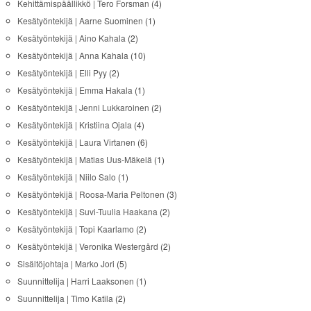
Kehittämispäällikkö | Tero Forsman
(4)
Kesätyöntekijä | Aarne Suominen
(1)
Kesätyöntekijä | Aino Kahala
(2)
Kesätyöntekijä | Anna Kahala
(10)
Kesätyöntekijä | Elli Pyy
(2)
Kesätyöntekijä | Emma Hakala
(1)
Kesätyöntekijä | Jenni Lukkaroinen
(2)
Kesätyöntekijä | Kristiina Ojala
(4)
Kesätyöntekijä | Laura Virtanen
(6)
Kesätyöntekijä | Matias Uus-Mäkelä
(1)
Kesätyöntekijä | Niilo Salo
(1)
Kesätyöntekijä | Roosa-Maria Peltonen
(3)
Kesätyöntekijä | Suvi-Tuulia Haakana
(2)
Kesätyöntekijä | Topi Kaarlamo
(2)
Kesätyöntekijä | Veronika Westergård
(2)
Sisältöjohtaja | Marko Jori
(5)
Suunnittelija | Harri Laaksonen
(1)
Suunnittelija | Timo Katila
(2)